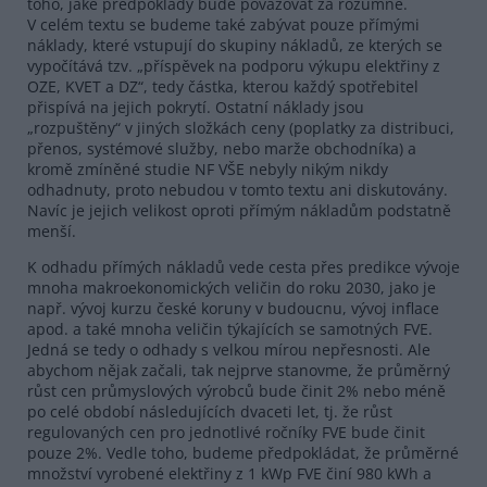
toho, jaké předpoklady bude považovat za rozumné.
V celém textu se budeme také zabývat pouze přímými
náklady, které vstupují do skupiny nákladů, ze kterých se
vypočítává tzv. „příspěvek na podporu výkupu elektřiny z
OZE, KVET a DZ“, tedy částka, kterou každý spotřebitel
přispívá na jejich pokrytí. Ostatní náklady jsou
„rozpuštěny“ v jiných složkách ceny (poplatky za distribuci,
přenos, systémové služby, nebo marže obchodníka) a
kromě zmíněné studie NF VŠE nebyly nikým nikdy
odhadnuty, proto nebudou v tomto textu ani diskutovány.
Navíc je jejich velikost oproti přímým nákladům podstatně
menší.
K odhadu přímých nákladů vede cesta přes predikce vývoje
mnoha makroekonomických veličin do roku 2030, jako je
např. vývoj kurzu české koruny v budoucnu, vývoj inflace
apod. a také mnoha veličin týkajících se samotných FVE.
Jedná se tedy o odhady s velkou mírou nepřesnosti. Ale
abychom nějak začali, tak nejprve stanovme, že průměrný
růst cen průmyslových výrobců bude činit 2% nebo méně
po celé období následujících dvaceti let, tj. že růst
regulovaných cen pro jednotlivé ročníky FVE bude činit
pouze 2%. Vedle toho, budeme předpokládat, že průměrné
množství vyrobené elektřiny z 1 kWp FVE činí 980 kWh a