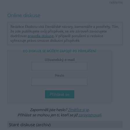
reklama
Online diskuse
Redakce Ekolistu vítá čtenářské názory, komentáře a postřehy. Tím,
že zde publikujete svůj příspěvek, se ale zároveň zavazujete
dodržovat
pravidla diskuse
. V případě porušení si redakce
vyhrazuje právo smazat diskusní příspěvěk
DO DISKUZE SE MŮŽETE ZAPOJIT PO PŘIHLÁŠENÍ
Uživatelský e-mail
Heslo
Zapomněli jste heslo?
Změňte si je
.
Přihlásit se mohou jen ti, kteří se již
zaregistrovali
.
Staré diskuse (archiv)