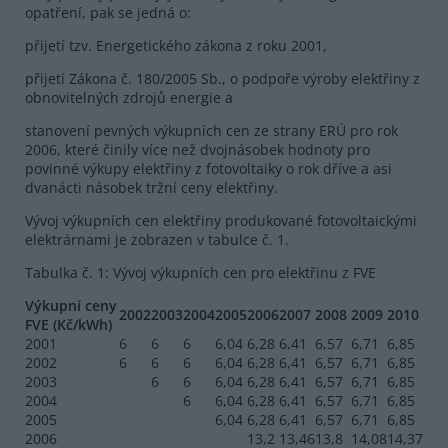
opatření, pak se jedná o:
přijetí tzv. Energetického zákona z roku 2001,
přijetí Zákona č. 180/2005 Sb., o podpoře výroby elektřiny z
obnovitelných zdrojů energie a
stanovení pevných výkupních cen ze strany ERÚ pro rok
2006, které činily více než dvojnásobek hodnoty pro
povinné výkupy elektřiny z fotovoltaiky o rok dříve a asi
dvanácti násobek tržní ceny elektřiny.
Vývoj výkupních cen elektřiny produkované fotovoltaickými
elektrárnami je zobrazen v tabulce č. 1.
Tabulka č. 1: Vývoj výkupních cen pro elektřinu z FVE
Výkupní ceny
2002
2003
2004
2005
2006
2007
2008
2009
2010
FVE (Kč/kWh)
2001
6
6
6
6,04
6,28
6,41
6,57
6,71
6,85
2002
6
6
6
6,04
6,28
6,41
6,57
6,71
6,85
2003
6
6
6,04
6,28
6,41
6,57
6,71
6,85
2004
6
6,04
6,28
6,41
6,57
6,71
6,85
2005
6,04
6,28
6,41
6,57
6,71
6,85
2006
13,2
13,46
13,8
14,08
14,37