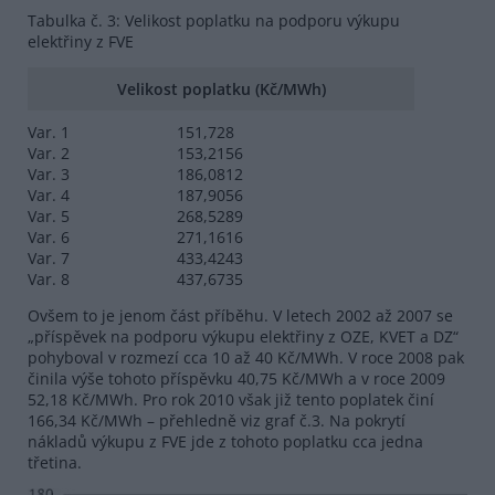
Tabulka č. 3: Velikost poplatku na podporu výkupu
elektřiny z FVE
Velikost poplatku (Kč/MWh)
Var. 1
151,728
Var. 2
153,2156
Var. 3
186,0812
Var. 4
187,9056
Var. 5
268,5289
Var. 6
271,1616
Var. 7
433,4243
Var. 8
437,6735
Ovšem to je jenom část příběhu. V letech 2002 až 2007 se
„příspěvek na podporu výkupu elektřiny z OZE, KVET a DZ“
pohyboval v rozmezí cca 10 až 40 Kč/MWh. V roce 2008 pak
činila výše tohoto příspěvku 40,75 Kč/MWh a v roce 2009
52,18 Kč/MWh. Pro rok 2010 však již tento poplatek činí
166,34 Kč/MWh – přehledně viz graf č.3. Na pokrytí
nákladů výkupu z FVE jde z tohoto poplatku cca jedna
třetina.