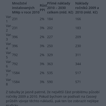
Množství
Přímé náklady
Náklady
Růst
instalovaných
2010 – 2030
ročníků 2009 a
PPI
MWp v roce 2010
celkem (mld. Kč)
2010 (mld. Kč)
Var.
231
2%
184
166
1
Var.
231
3%
202
183
2
Var.
396
2%
227
209
3
Var.
396
3%
250
230
4
Var.
792
2%
329
311
5
Var.
792
3%
363
344
6
Var.
1584
2%
535
517
7
Var.
1584
3%
590
571
8
Z tabulky je jasně patrné, že největší část problému působí
ročníky 2009 a 2010. Pokud bychom se podívali na časový
průběh vývoje těchto nákladů, pak ten lze zobrazit nejlépe
graficky.