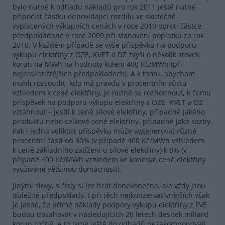
bylo nutné k odhadu nákladů pro rok 2011 ještě nutné
připočíst částku odpovídající rozdílu ve skutečně
vyplacených výkupních cenách v roce 2010 oproti částce
předpokládané v roce 2009 při stanovení poplatku za rok
2010. V každém případě se výše příspěvku na podporu
výkupu elektřiny z OZE, KVET a DZ zvýší o několik stovek
korun na MWh na hodnoty kolem 400 Kč/MWh (při
nejrealističtějších předpokladech). A k tomu, abychom
mohli rozsoudit, kdo má pravdu v procentním růstu
vzhledem k ceně elektřiny, je nutné se rozhodnout, k čemu
příspěvek na podporu výkupu elektřiny z OZE, KVET a DZ
vztáhnout – jestli k ceně silové elektřiny, případně jakého
produktu nebo celkové ceně elektřiny, případně jaké sazby.
Pak i jedna velikost příspěvku může vygenerovat různé
procentní části od 30% (v případě 400 Kč/MWh vzhledem
k ceně základního zatížení u silové elektřiny) k 8% (v
případě 400 Kč/MWh vzhledem ke koncové ceně elektřiny
využívané většinou domácností).
Jinými slovy, s čísly si lze hrát donekonečna, ale vždy jsou
důležité předpoklady. I při těch nejkonzervativnějších však
je jasné, že přímé náklady podpory výkupu elektřiny z FVE
budou dosahovat v následujících 20 letech desítek miliard
korun ročně. A to jsme ještě do odhadů nezakomponovali