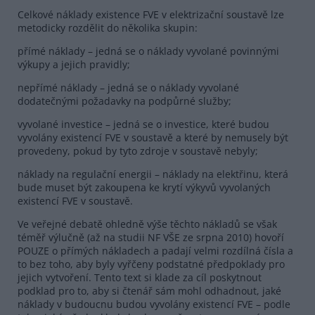
Celkové náklady existence FVE v elektrizační soustavě lze
metodicky rozdělit do několika skupin:
přímé náklady – jedná se o náklady vyvolané povinnými
výkupy a jejich pravidly;
nepřímé náklady – jedná se o náklady vyvolané
dodatečnými požadavky na podpůrné služby;
vyvolané investice – jedná se o investice, které budou
vyvolány existencí FVE v soustavě a které by nemusely být
provedeny, pokud by tyto zdroje v soustavě nebyly;
náklady na regulační energii – náklady na elektřinu, která
bude muset být zakoupena ke krytí výkyvů vyvolaných
existencí FVE v soustavě.
Ve veřejné debatě ohledně výše těchto nákladů se však
téměř výlučně (až na studii NF VŠE ze srpna 2010) hovoří
POUZE o přímých nákladech a padají velmi rozdílná čísla a
to bez toho, aby byly vyřčeny podstatné předpoklady pro
jejich vytvoření. Tento text si klade za cíl poskytnout
podklad pro to, aby si čtenář sám mohl odhadnout, jaké
náklady v budoucnu budou vyvolány existencí FVE – podle