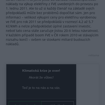
náklady na výkup elektřiny z FVE uvedených do provozu po
1. lednu 2011. Ale to už si každý čtenář na základě svých
předpokladů může bez problémů dopočítat sám. Jen pro
informaci – velikost výkupní ceny pro elektřinu vyrobenou
ve FVE pro rok 2011 se předpokládá v rozmezí 4,2 až 5,7
Kč/kWh a nelze předpokládat úplné zastavení investic,
neboť tato cena stále zaručuje jistou 20-ti letou návratnost.
V každém případě boom FVE v ČR rokem 2010 ve stávajícím
rozsahu končí – ovšem se stovkami miliard budoucích
nákladů.
reklama