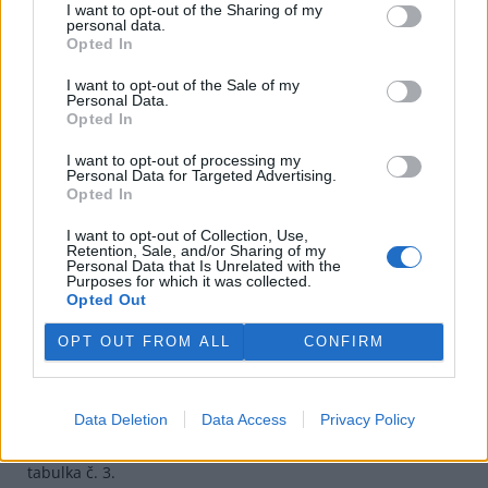
I want to opt-out of the Sharing of my
personal data.
Opted In
I want to opt-out of the Sale of my
Personal Data.
Opted In
I want to opt-out of processing my
Graf č. 2 Časový průběh přímých výkupu pro varianty 1 až 8
Personal Data for Targeted Advertising.
Licence |
Některá práva vyhrazena
Foto |
Miroslav Zajíček
Opted In
I want to opt-out of Collection, Use,
Retention, Sale, and/or Sharing of my
Z grafu je poměrně dobře vidět, jak rozdílné předpoklady
Personal Data that Is Unrelated with the
Purposes for which it was collected.
vyvolají rozdílné výsledky. Z dosavadních výpočtů je pak
Opted Out
možné odhadnout velikost části „příspěvku na podporu
výkupu elektřiny z OZE, KVET a DZ“, která připadne na
OPT OUT FROM ALL
CONFIRM
fotovoltaiku. K tomu je zapotřebí odhadnout velikost
spotřeby elektřiny pro rok 2011. Pokud bychom
předpokládali, že celková čistá spotřeba elektřiny pro rok
2011 bude činit 57 867 GWh, pak zmíněná část poplatku
Data Deletion
Data Access
Privacy Policy
odpovídající jednotlivým variantám by se podle varianty
pohybovala od cca 150 Kč/MWh do cca 440 Kč/MWh – viz
tabulka č. 3.