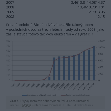
2007
13,46
13,8
14,08
14,37
2008
13,46
13,73
14,01
2009
12,79
13,05
2008
12,15
Pravděpodobně žádné odvětví nezažilo takový boom
v posledních dvou až třech letech – tedy od roku 2008, jako
zažila stavba fotovoltaických elektráren – viz graf č. 1.
Graf č. 1 Vývoj instalovaného výkonu FVE a počtu instalací
Licence |
Některá práva vyhrazena
Foto |
Miroslav Zajíček