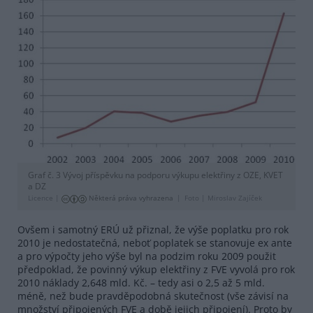
Graf č. 3 Vývoj příspěvku na podporu výkupu elektřiny z OZE, KVET
a DZ
Licence |
Některá práva vyhrazena
Foto |
Miroslav Zajíček
Ovšem i samotný ERÚ už přiznal, že výše poplatku pro rok
2010 je nedostatečná, neboť poplatek se stanovuje ex ante
a pro výpočty jeho výše byl na podzim roku 2009 použit
předpoklad, že povinný výkup elektřiny z FVE vyvolá pro rok
2010 náklady 2,648 mld. Kč. – tedy asi o 2,5 až 5 mld.
méně, než bude pravděpodobná skutečnost (vše závisí na
množství připojených FVE a době jejich připojení). Proto by