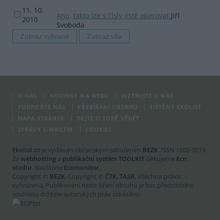
11. 10.
Ano, takto lze s čísly jistě operovat.
Jiří
2010
Svoboda
O NÁS
NOVINKY NA WEBU
INZERUJTE U NÁS
PODPOŘTE NÁS
PŘEBÍRÁNÍ OBSAHU
TIŠTĚNÝ EKOLIST
MAPA STRÁNEK
DEJTE O SOBĚ VĚDĚT
ZPRÁVY E-MAILEM
COOKIES
Ekolist.cz
je vydáván občanským sdružením
BEZK
. ISSN 1802-9019.
Za
webhosting
a
publikační systém TOOLKIT
děkujeme
Ecn
studiu
. Navštivte
Ecomonitor
.
Copyright ©
BEZK
. Copyright ©
ČTK
,
TASR
. Všechna práva
vyhrazena. Publikování nebo šíření obsahu je bez předchozího
souhlasu držitele autorských práv zakázáno.