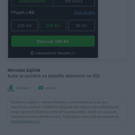
Miroslav Zajíček
Autor je asistent na Katedře ekonomie na VŠE.
tisknout
poslat
Ekolist.cz nabízí v rubrice Názory a komentáře prostor pro
otevřenou diskuzi. V žádném případě ale nejsou zde publikované
texty názorem Ekolistu nebo jeho vydavatele, nýbrž jen a pouze
názorem autora daného textu. Svůj názor nám můžete poslat na
ekolist@ekolist.cz
.