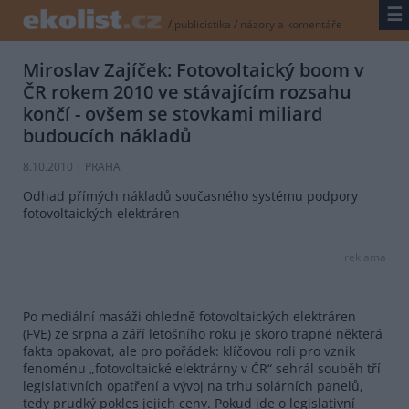
☰
/
publicistika
/
názory a komentáře
Miroslav Zajíček: Fotovoltaický boom v
ČR rokem 2010 ve stávajícím rozsahu
končí - ovšem se stovkami miliard
budoucích nákladů
8.10.2010 | PRAHA
Odhad přímých nákladů současného systému podpory
fotovoltaických elektráren
reklama
Po mediální masáži ohledně fotovoltaických elektráren
(FVE) ze srpna a září letošního roku je skoro trapné některá
fakta opakovat, ale pro pořádek: klíčovou roli pro vznik
fenoménu „fotovoltaické elektrárny v ČR“ sehrál souběh tří
legislativních opatření a vývoj na trhu solárních panelů,
tedy prudký pokles jejich ceny. Pokud jde o legislativní