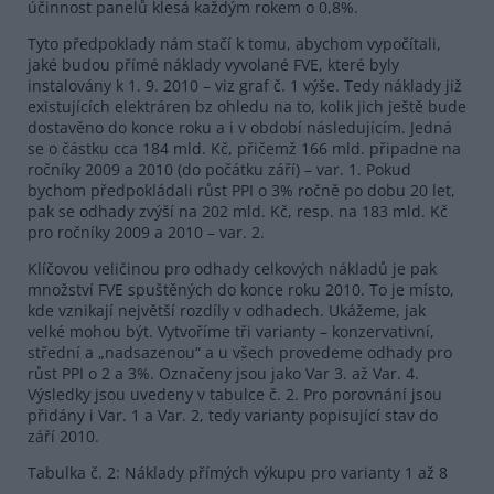
účinnost panelů klesá každým rokem o 0,8%.
Tyto předpoklady nám stačí k tomu, abychom vypočítali,
jaké budou přímé náklady vyvolané FVE, které byly
instalovány k 1. 9. 2010 – viz graf č. 1 výše. Tedy náklady již
existujících elektráren bz ohledu na to, kolik jich ještě bude
dostavěno do konce roku a i v období následujícím. Jedná
se o částku cca 184 mld. Kč, přičemž 166 mld. připadne na
ročníky 2009 a 2010 (do počátku září) – var. 1. Pokud
bychom předpokládali růst PPI o 3% ročně po dobu 20 let,
pak se odhady zvýší na 202 mld. Kč, resp. na 183 mld. Kč
pro ročníky 2009 a 2010 – var. 2.
Klíčovou veličinou pro odhady celkových nákladů je pak
množství FVE spuštěných do konce roku 2010. To je místo,
kde vznikají největší rozdíly v odhadech. Ukážeme, jak
velké mohou být. Vytvoříme tři varianty – konzervativní,
střední a „nadsazenou“ a u všech provedeme odhady pro
růst PPI o 2 a 3%. Označeny jsou jako Var 3. až Var. 4.
Výsledky jsou uvedeny v tabulce č. 2. Pro porovnání jsou
přidány i Var. 1 a Var. 2, tedy varianty popisující stav do
září 2010.
Tabulka č. 2: Náklady přímých výkupu pro varianty 1 až 8