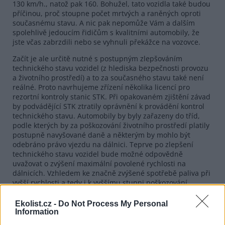
130 km/h., natož pak 160. Bohužel, tato vozidla také budou
příčinou, proč stoupne počet mrtvých a raněných oproti
současnému stavu. A nic pak nepomůže Vám a dalším
spolehlivě jedoucím řidičům s kvalitními automobily, že
jste včas zabrzdili nebo se vyhnuli překážce na vozovce.
Začít je ale určitě nutné s postupným zlepšováním
technického stavu vozidel (z hlediska bezpečnosti provozu
a životního prostředí) a to za současného stavu také není
reálné. Proto navrhujeme zřízení několika licencí pro
rezortní kontroly stanic STK. Při opakovaném zjištění závad
by podvádějící STK ztratily oprávnění k provádění kontrol
technického stavu. Automobily by byly zařazeny do tříd,
podle kterých by za poškozování životního prostředí platily
postupně navyšované daně a některým by mohlo být
odebráno právo vjezdu na dálnici. Teprve po zlepšení
technického stavu vozidel bude možné odpovědně
uvažovat o zvýšení maximální povolené rychlosti na
dálnicích. Vzhledem ke značně zvýšené spotřebě paliva při
vyšší rychlosti a tedy i k vyššímu stupni poškozování
životního prostředí a s ohledem na zvyklosti evropských
zemí však nedoporučujeme zvyšovat rychlost vůbec.
Ekolist.cz -
Do Not Process My Personal
Information