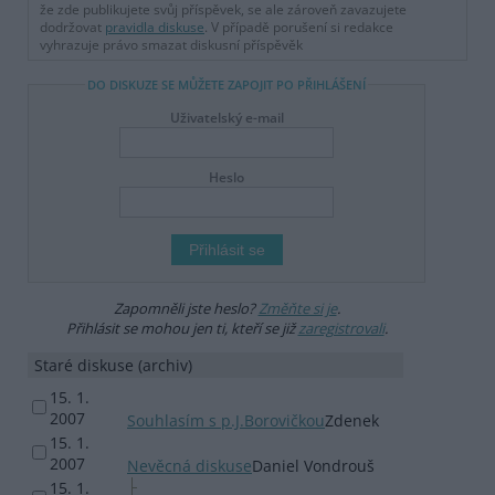
že zde publikujete svůj příspěvek, se ale zároveň zavazujete
dodržovat
pravidla diskuse
. V případě porušení si redakce
vyhrazuje právo smazat diskusní příspěvěk
DO DISKUZE SE MŮŽETE ZAPOJIT PO PŘIHLÁŠENÍ
Uživatelský e-mail
Heslo
Zapomněli jste heslo?
Změňte si je
.
Přihlásit se mohou jen ti, kteří se již
zaregistrovali
.
Staré diskuse (archiv)
15. 1.
2007
Souhlasím s p.J.Borovičkou
Zdenek
15. 1.
2007
Nevěcná diskuse
Daniel Vondrouš
15. 1.