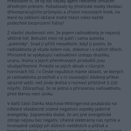
Představte si, že by byl nějaký agent řekněme umlácen
dřevěným prknem. Požadovaly by Jihočeské matky likvidaci
dřevozpracujícího průmyslu a zřízení nouzových linek, na
které by zděšení občané mohli hlásit nález každé
podezřelé bezprizorní fošny?
Z vlastní zkušenosti vím, že pojem radioaktivity je nejasný
většině lidí. Bohužel mezi ně patří i sama autorka
„polemiky“. Snad ji příliš nevyděsím, když jí povím, že
radioaktivita je všude kolem nás, dokonce i v našich tělech.
Přirozeně se vyskytující radioaktivní izotopy draslíku,
uranu, thoria a jejich přeměnových produktů jsou
všudypřítomné. Protože se jejich obsah v různých
horninách liší, i v České republice máme oblasti, ve kterých
je radioaktivita prostředí a s ní související dávkový příkon
výrazně vyšší, než jinde (kolísá v rozmezí přibližně 5-220
nGy/h). Zdůrazňuji, že se jedná o přirozenou radioaktivitu,
před kterou není úniku.
V další části článku Machová-Wittingerová poukázala na
některé všeobecně známé negativní aspekty jaderné
energetiky. Zapomněla dodat, že ani jiné energetické
zdroje nejsou bez negativ. Uhelné elektrárny nás rychle a
hromadně zabíjejí při důlních neštěstích a plíživě a