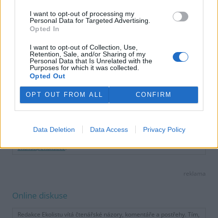
I want to opt-out of processing my
Personal Data for Targeted Advertising.
Opted In
I want to opt-out of Collection, Use,
Retention, Sale, and/or Sharing of my
Personal Data that Is Unrelated with the
Jan Borovička
Purposes for which it was collected.
Autor je geochemik.
Opted Out
tisknout
poslat
OPT OUT FROM ALL
CONFIRM
Ekolist.cz nabízí v rubrice Názory a komentáře prostor pro
otevřenou diskuzi. V žádném případě ale nejsou zde publikované
Data Deletion
Data Access
Privacy Policy
texty názorem Ekolistu nebo jeho vydavatele, nýbrž jen a pouze
názorem autora daného textu. Svůj názor nám můžete poslat na
ekolist@ekolist.cz
.
reklama
Online diskuse
Redakce Ekolistu vítá čtenářské názory, komentáře a postřehy. Tím,