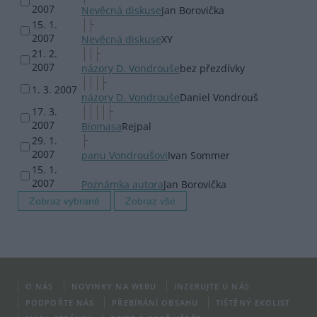
2007
Nevěcná diskuse
Jan Borovička
15. 1.
2007
Nevěcná diskuse
XY
21. 2.
2007
názory D. Vondrouše
bez přezdívky
1. 3. 2007
názory D. Vondrouše
Daniel Vondrouš
17. 3.
2007
Biomasa
Rejpal
29. 1.
2007
panu Vondroušovi
Ivan Sommer
15. 1.
2007
Poznámka autora
Jan Borovička
O NÁS
NOVINKY NA WEBU
INZERUJTE U NÁS
PODPOŘTE NÁS
PŘEBÍRÁNÍ OBSAHU
TIŠTĚNÝ EKOLIST