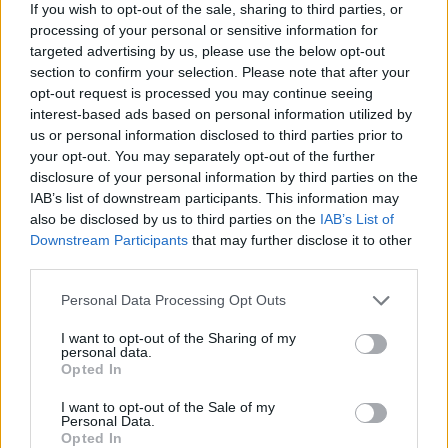
If you wish to opt-out of the sale, sharing to third parties, or
není předsedkyně jihočeského sdružení schopna seriózní
processing of your personal or sensitive information for
diskuse.
targeted advertising by us, please use the below opt-out
Pozn. red.: Titulek článku Moniky Machové-Wittingerové
section to confirm your selection. Please note that after your
"Bez jádra se obejdeme" je dílem redakce.
opt-out request is processed you may continue seeing
interest-based ads based on personal information utilized by
us or personal information disclosed to third parties prior to
reklama
your opt-out. You may separately opt-out of the further
disclosure of your personal information by third parties on the
IAB’s list of downstream participants. This information may
also be disclosed by us to third parties on the
IAB’s List of
Downstream Participants
that may further disclose it to other
third parties.
Personal Data Processing Opt Outs
I want to opt-out of the Sharing of my
personal data.
Opted In
I want to opt-out of the Sale of my
Personal Data.
Opted In