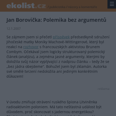
☰
/
publicistika
/
názory a komentáře
Jan Borovička: Polemika bez argumentů
12.1.2007
Se zájmem jsem si přečetl
příspěvek
předsedkyně sdružení
Jihočeské matky Moniky Machové-Wittingerové, který byl
reakcí na
rozhovor
s francouzských aktivistou Brunem
Combym. Očekával jsem logicky strukturovaný polemický
článek (analýzu), a zejména jasné argumenty, kterými by
doložila svůj názor vyplývající z nadpisu článku – tedy že se
„bez jádra obejdeme“. Bohužel jsem byl zklamán. Autorka
své smělé tvrzení nedoložila ani jediným konkrétním
důkazem!
reklama
V úvodu zmiňuje otrávení ruského špiona Litviněnka
radioaktivním poloniem. Má tato nešťastná událost být
důvodem, proč skoncovat s jadernou energetikou?