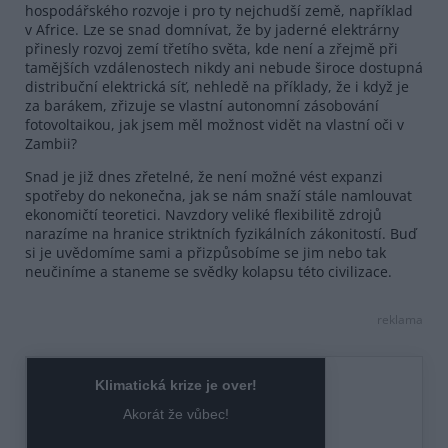
hospodářského rozvoje i pro ty nejchudší země, například
v Africe. Lze se snad domnívat, že by jaderné elektrárny
přinesly rozvoj zemí třetího světa, kde není a zřejmě při
tamějších vzdálenostech nikdy ani nebude široce dostupná
distribuční elektrická síť, nehledě na příklady, že i když je
za barákem, zřizuje se vlastní autonomní zásobování
fotovoltaikou, jak jsem měl možnost vidět na vlastní oči v
Zambii?
Snad je již dnes zřetelné, že není možné vést expanzi
spotřeby do nekonečna, jak se nám snaží stále namlouvat
ekonomičtí teoretici. Navzdory veliké flexibilitě zdrojů
narazíme na hranice striktních fyzikálních zákonitostí. Buď
si je uvědomíme sami a přizpůsobíme se jim nebo tak
neučiníme a staneme se svědky kolapsu této civilizace.
reklama