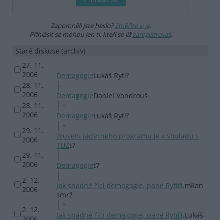
Zapomněli jste heslo?
Změňte si je
.
Přihlásit se mohou jen ti, kteří se již
zaregistrovali
.
Staré diskuse (archiv)
27. 11.
2006
Demagogie
Lukáš Rytíř
28. 11.
2006
Demagogie
Daniel Vondrouš
28. 11.
2006
Demagogie
Lukáš Rytíř
29. 11.
zruseni jaderneho programu je v souladu s
2006
TUZ
t7
29. 11.
2006
Demagogie
t7
2. 12.
Jak snadné říci demagogie, pane Rytíři,
milan
2006
smrž
2. 12.
Jak snadné říci demagogie, pane Rytíři,
Lukáš
2006