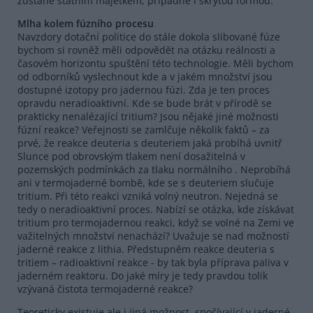
zůstane státním majetkem, případně i skrytou formou.
Mlha kolem fúzního procesu
Navzdory dotační politice do stále dokola slibované fúze
bychom si rovněž měli odpovědět na otázku reálnosti a
časovém horizontu spuštění této technologie. Měli bychom
od odborníků vyslechnout kde a v jakém množství jsou
dostupné izotopy pro jadernou fúzi. Zda je ten proces
opravdu neradioaktivní. Kde se bude brát v přírodě se
prakticky nenalézající tritium? Jsou nějaké jiné možnosti
fúzní reakce? Veřejnosti se zamlčuje několik faktů – za
prvé, že reakce deuteria s deuteriem jaká probíhá uvnitř
Slunce pod obrovským tlakem není dosažitelná v
pozemských podmínkách za tlaku normálního . Neprobíhá
ani v termojaderné bombě, kde se s deuteriem slučuje
tritium. Při této reakci vzniká volný neutron. Nejedná se
tedy o neradioaktivní proces. Nabízí se otázka, kde získávat
tritium pro termojadernou reakci, když se volné na Zemi ve
važitelných množství nenachází? Uvažuje se nad možností
jaderné reakce z lithia. Předstupněm reakce deuteria s
tritiem – radioaktivní reakce - by tak byla příprava paliva v
jaderném reaktoru. Do jaké míry je tedy pravdou tolik
vzývaná čistota termojaderné reakce?
Teoreticky existuje ale i jiná možnost, spočívající v jaderné