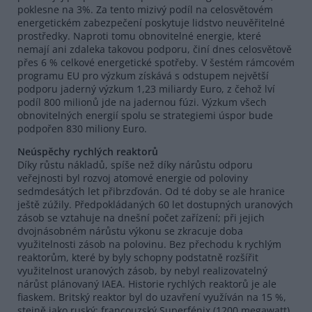
poklesne na 3%. Za tento mizivý podíl na celosvětovém
energetickém zabezpečení poskytuje lidstvo neuvěřitelné
prostředky. Naproti tomu obnovitelné energie, které
nemají ani zdaleka takovou podporu, činí dnes celosvětově
přes 6 % celkové energetické spotřeby. V šestém rámcovém
programu EU pro výzkum získává s odstupem největší
podporu jaderný výzkum 1,23 miliardy Euro, z čehož lví
podíl 800 milionů jde na jadernou fúzi. Výzkum všech
obnovitelných energií spolu se strategiemi úspor bude
podpořen 830 miliony Euro.
Neúspěchy rychlých reaktorů
Díky růstu nákladů, spíše než díky nárůstu odporu
veřejnosti byl rozvoj atomové energie od poloviny
sedmdesátých let přibrzďován. Od té doby se ale hranice
ještě zúžily. Předpokládaných 60 let dostupných uranových
zásob se vztahuje na dnešní počet zařízení; při jejich
dvojnásobném nárůstu výkonu se zkracuje doba
využitelnosti zásob na polovinu. Bez přechodu k rychlým
reaktorům, které by byly schopny podstatně rozšířit
využitelnost uranových zásob, by nebyl realizovatelný
nárůst plánovaný IAEA. Historie rychlých reaktorů je ale
fiaskem. Britský reaktor byl do uzavření využíván na 15 %,
stejně jako ruský; francouzský Superfénix (1200 megawatt)