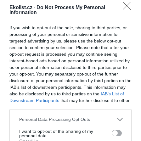
mít vždy ve všech politických, ekonomických, strategických
a energetických úvahách jedno z nejvýznamnějších míst.
Ekolist.cz -
Do Not Process My Personal
IEA odhaduje, že pro pohonné hmoty bude k dispozici z
Information
obnovitelných zdrojů kolem roku 2030 pouze 4-7 % celkové
spotřeby, a tak že i zde zůstane jaderná cesta
If you wish to opt-out of the sale, sharing to third parties, or
nenahraditelnou. Ufe Bossel z Evropského fóra pro
processing of your personal or sensitive information for
palivové články uvádí zajímavý výpočet, který přibližuje
targeted advertising by us, please use the below opt-out
realitu vodíkového hospodářství založeného na primární
section to confirm your selection. Please note that after your
jaderné energii. Pro srovnání modeluje představu, kdy se
vodíkem tankují pouze letadla Boeing 747 Jumbo pro
opt-out request is processed you may continue seeing
dopravu osob i nákladů, které přistávají na frankfurtském
interest-based ads based on personal information utilized by
letišti. Denně se jedná – z celkového počtu 520 velikých
us or personal information disclosed to third parties prior to
letadel – o 50 letadel tohoto typu. V současné době se
your opt-out. You may separately opt-out of the further
každé z nich tankuje 130 tunami (160 metrů kubických)
disclosure of your personal information by third parties on the
leteckého benzínu, čemuž energeticky odpovídá 50 tun
IAB’s list of downstream participants. This information may
kapalného vodíku, který ovšem zaujímá díky nízké hustotě
also be disclosed by us to third parties on the
IAB’s List of
objem 720 kubických metrů. Pro natankování 50 Jumbo
Downstream Participants
that may further disclose it to other
Boeingů by tak bylo potřeba denně 2500 tun, což odpovídá
third parties.
asi sedmistovkám nákladních cisteren kapalného vodíku
denně. Pro výrobu dnes ještě nepředstavitelného množství
Personal Data Processing Opt Outs
energetického media o teplotě -253° C by bylo denně
zapotřebí nejenom 22.500 kubíků vody; pro elektrolytickou
I want to opt-out of the Sharing of my
výrobu z vody, zkapalnění, transport a tankování by byla
personal data.
zapotřebí energie asi osmi velikých 1GW elektráren. Při
Opted In