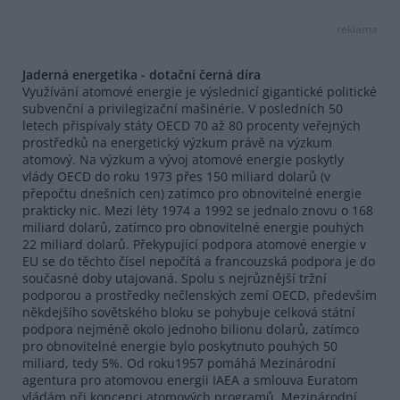
reklama
Jaderná energetika - dotační černá díra
Využívání atomové energie je výslednicí gigantické politické
subvenční a privilegizační mašinérie. V posledních 50
letech přispívaly státy OECD 70 až 80 procenty veřejných
prostředků na energetický výzkum právě na výzkum
atomový. Na výzkum a vývoj atomové energie poskytly
vlády OECD do roku 1973 přes 150 miliard dolarů (v
přepočtu dnešních cen) zatímco pro obnovitelné energie
prakticky nic. Mezi léty 1974 a 1992 se jednalo znovu o 168
miliard dolarů, zatímco pro obnovitelné energie pouhých
22 miliard dolarů. Překypující podpora atomové energie v
EU se do těchto čísel nepočítá a francouzská podpora je do
současné doby utajovaná. Spolu s nejrůznější tržní
podporou a prostředky nečlenských zemí OECD, především
někdejšího sovětského bloku se pohybuje celková státní
podpora nejméně okolo jednoho bilionu dolarů, zatímco
pro obnovitelné energie bylo poskytnuto pouhých 50
miliard, tedy 5%. Od roku1957 pomáhá Mezinárodní
agentura pro atomovou energii IAEA a smlouva Euratom
vládám při koncepci atomových programů. Mezinárodní