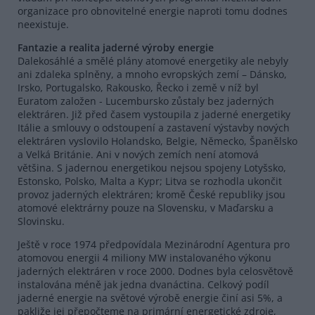
organizace pro obnovitelné energie naproti tomu dodnes
neexistuje.
Fantazie a realita jaderné výroby energie
Dalekosáhlé a smělé plány atomové energetiky ale nebyly
ani zdaleka splněny, a mnoho evropských zemí – Dánsko,
Irsko, Portugalsko, Rakousko, Řecko i země v níž byl
Euratom založen - Lucembursko zůstaly bez jaderných
elektráren. Již před časem vystoupila z jaderné energetiky
Itálie a smlouvy o odstoupení a zastavení výstavby nových
elektráren vyslovilo Holandsko, Belgie, Německo, Španělsko
a Velká Británie. Ani v nových zemích není atomová
většina. S jadernou energetikou nejsou spojeny Lotyšsko,
Estonsko, Polsko, Malta a Kypr; Litva se rozhodla ukončit
provoz jaderných elektráren; kromě České republiky jsou
atomové elektrárny pouze na Slovensku, v Maďarsku a
Slovinsku.
Ještě v roce 1974 předpovídala Mezinárodní Agentura pro
atomovou energii 4 miliony MW instalovaného výkonu
jaderných elektráren v roce 2000. Dodnes byla celosvětově
instalována méně jak jedna dvanáctina. Celkový podíl
jaderné energie na světové výrobě energie činí asi 5%, a
pakliže jej přepočteme na primární energetické zdroje,