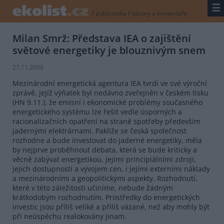
☰
/
publicistika
/
názory a komentáře
Milan Smrž: Představa IEA o zajištění
světové energetiky je blouznivým snem
27.11.2006
Mezinárodní energetická agentura IEA tvrdí ve své výroční
zprávě, jejíž výňatek byl nedávno zveřejněn v českém tisku
(HN 9.11.), že emisní i ekonomické problémy současného
energetického systému lze řešit vedle úsporných a
racionalizačních opatření na straně spotřeby především
jadernými elektrárnami. Pakliže se česká společnost
rozhodne a bude investovat do jaderné energetiky, měla
by nejprve proběhnout debata, která se bude kriticky a
věcně zabývat energetikou, jejími principiálními zdroji,
jejich dostupností a vývojem cen, i jejími externími náklady
a mezinárodními a geopolitickými aspekty. Rozhodnutí,
které v této záležitosti učiníme, nebude žádným
krátkodobým rozhodnutím. Prostředky do energetických
investic jsou příliš veliké a příliš vázané, než aby mohly být
při neúspěchu realokovány jinam.