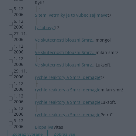
Rytíř
5. 12.
2006
S temi vetrniky je to vubec zajimave
t7
6. 12.
2006
ty "obavy"
t7
27. 11.
2006
Ve skutecnosti blouzni Smrz...
mongol
1. 12.
2006
Ve skutecnosti blouzni Smrz...
milan smrž
1. 12.
2006
Ve skutecnosti blouzni Smrz...
Luksoft.
29. 11.
2006
rychle reaktory a Smrzi demagie
t7
1. 12.
2006
rychle reaktory a Smrzi demagie
milan smrž
1. 12.
2006
rychle reaktory a Smrzi demagie
Luksoft.
5. 12.
2006
rychle reaktory a Smrzi demagie
Petr C.
3. 12.
2006
Biopaliva
Vitas