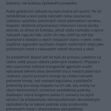
biomasy, tak kvalitou výsledného produktu.
Podle globálních odhadů by bylo možné při využití 7% vší
zemědělské a lesní půdy nahradit celou současnou
světovou spotřebu pohonných hmot alternativní výrobou
biopaliv. Můžeme připomenout intenzivní rozvoj výroby
etanolu ze dřeva ve Švédsku, jehož vláda rozhodla o úplné
náhradě ropy do roku 2020; do roku 2009 by měl být
bioetanol k dostání u všech čerpacích stanic v zemi; nebo
úspěšné regionální využívání čistých rostlinných olejů jako
pohonných hmot v rakouském městě Murreck a okolí.
Za posledních dvacet pět let bylo do provozu uvedeno na
celém světě pouze několik jaderných reaktorů. Připadá v
této souvislosti Světové energetické agentuře snažší
vybudovat během dvou desetiletí tisíce nových jaderných
reaktorů, jejichž primární energií by chtěla nahradit
pohonné hmoty, než nastavit legislativu a počáteční
podmínky pro vstup biopaliv na trh tak, aby mohly na
všech kontinentech vzniknout zemědělské podniky,
dodávající různá biogenní paliva či suroviny na jejich
výrobu? Za předpokladu obhospodařování obnovitelným
způsobem by se takové podniky staly producenty
pohonných hmot s dlouhodobou perspektivou