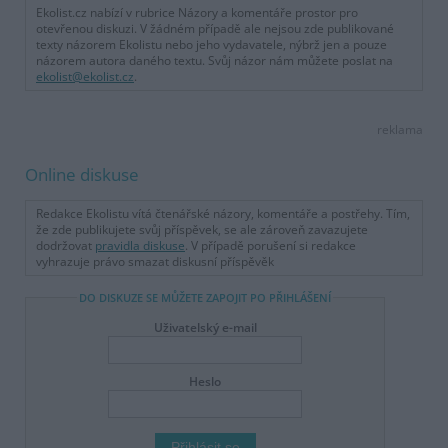
Ekolist.cz nabízí v rubrice Názory a komentáře prostor pro
otevřenou diskuzi. V žádném případě ale nejsou zde publikované
texty názorem Ekolistu nebo jeho vydavatele, nýbrž jen a pouze
názorem autora daného textu. Svůj názor nám můžete poslat na
ekolist@ekolist.cz
.
reklama
Online diskuse
Redakce Ekolistu vítá čtenářské názory, komentáře a postřehy. Tím,
že zde publikujete svůj příspěvek, se ale zároveň zavazujete
dodržovat
pravidla diskuse
. V případě porušení si redakce
vyhrazuje právo smazat diskusní příspěvěk
DO DISKUZE SE MŮŽETE ZAPOJIT PO PŘIHLÁŠENÍ
Uživatelský e-mail
Heslo