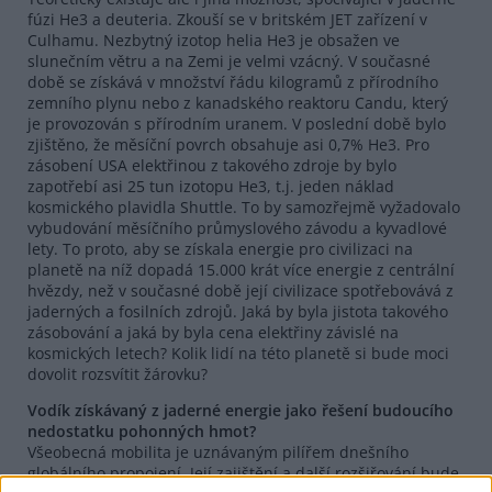
fúzi He3 a deuteria. Zkouší se v britském JET zařízení v
Culhamu. Nezbytný izotop helia He3 je obsažen ve
slunečním větru a na Zemi je velmi vzácný. V současné
době se získává v množství řádu kilogramů z přírodního
zemního plynu nebo z kanadského reaktoru Candu, který
je provozován s přírodním uranem. V poslední době bylo
zjištěno, že měsíční povrch obsahuje asi 0,7% He3. Pro
zásobení USA elektřinou z takového zdroje by bylo
zapotřebí asi 25 tun izotopu He3, t.j. jeden náklad
kosmického plavidla Shuttle. To by samozřejmě vyžadovalo
vybudování měsíčního průmyslového závodu a kyvadlové
lety. To proto, aby se získala energie pro civilizaci na
planetě na níž dopadá 15.000 krát více energie z centrální
hvězdy, než v současné době její civilizace spotřebovává z
jaderných a fosilních zdrojů. Jaká by byla jistota takového
zásobování a jaká by byla cena elektřiny závislé na
kosmických letech? Kolik lidí na této planetě si bude moci
dovolit rozsvítit žárovku?
Vodík získávaný z jaderné energie jako řešení budoucího
nedostatku pohonných hmot?
Všeobecná mobilita je uznávaným pilířem dnešního
globálního propojení. Její zajištění a další rozšiřování bude