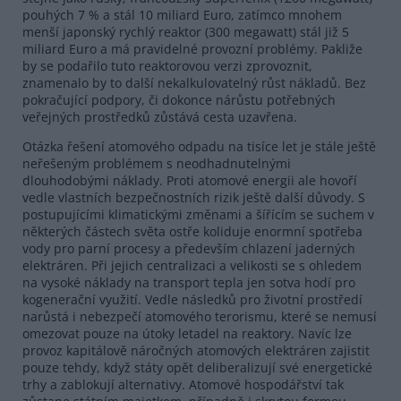
pouhých 7 % a stál 10 miliard Euro, zatímco mnohem
menší japonský rychlý reaktor (300 megawatt) stál již 5
miliard Euro a má pravidelné provozní problémy. Pakliže
by se podařilo tuto reaktorovou verzi zprovoznit,
znamenalo by to další nekalkulovatelný růst nákladů. Bez
pokračující podpory, či dokonce nárůstu potřebných
veřejných prostředků zůstává cesta uzavřena.
Otázka řešení atomového odpadu na tisíce let je stále ještě
neřešeným problémem s neodhadnutelnými
dlouhodobými náklady. Proti atomové energii ale hovoří
vedle vlastních bezpečnostních rizik ještě další důvody. S
postupujícími klimatickými změnami a šířícím se suchem v
některých částech světa ostře koliduje enormní spotřeba
vody pro parní procesy a především chlazení jaderných
elektráren. Při jejich centralizaci a velikosti se s ohledem
na vysoké náklady na transport tepla jen sotva hodí pro
kogenerační využití. Vedle následků pro životní prostředí
narůstá i nebezpečí atomového terorismu, které se nemusí
omezovat pouze na útoky letadel na reaktory. Navíc lze
provoz kapitálově náročných atomových elektráren zajistit
pouze tehdy, když státy opět deliberalizují své energetické
trhy a zablokují alternativy. Atomové hospodářství tak