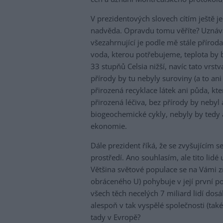
V prezidentových slovech cítím ještě j
nadvěda. Opravdu tomu věříte? Uznávám
všezahrnující je podle mě stále přírod
voda, kterou potřebujeme, teplota by
33 stupňů Celsia nižší, navíc tato vrs
přírody by tu nebyly suroviny (a to an
přirozená recyklace látek ani půda, k
přirozená léčiva, bez přírody by nebyl 
biogeochemické cykly, nebyly by tedy 
ekonomie.
Dále prezident říká, že se zvyšujícím s
prostředí. Ano souhlasím, ale tito lidé
Většina světové populace se na Vámi 
obráceného U) pohybuje v její první po
všech těch necelých 7 miliard lidí dosáh
alespoň v tak vyspělé společnosti (ta
tady v Evropě?