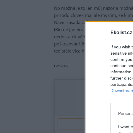
No možná je to jen můj názor a možná 
přírodu člověk má, ale myslím, že kli
Navíc zásada číslo 15 Deklarace z Kon
(Rio de Janeiro, 1992) říká: "Tam, kde
Ekolist.cz
nedostatek vědecké jistoty zneužit pro
poškozování životního prostředí." Tak
If you wish 
teď stále více hlásí o slovo, jak nejlé
sensitive in
confirm you
reklama
continue se
information 
further disc
participants
Downstream 
Persona
I want t