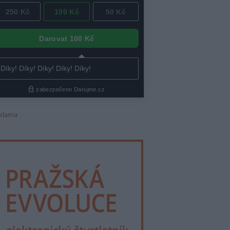
klama