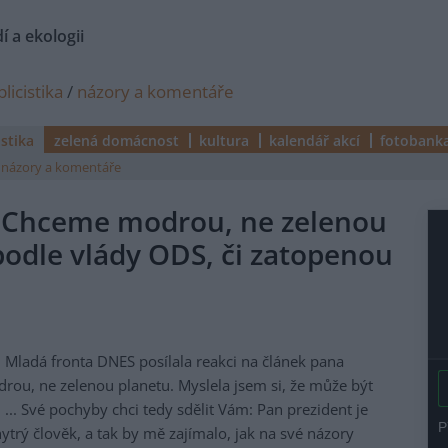
í a ekologii
licistika
/
názory a komentáře
istika
zelená domácnost
kultura
kalendář akcí
fotobank
názory a komentáře
"Chceme modrou, ne zelenou
odle vlády ODS, či zatopenou
Mladá fronta DNES posílala reakci na článek pana
ou, ne zelenou planetu. Myslela jsem si, že může být
i ... Své pochyby chci tedy sdělit Vám: Pan prezident je
trý člověk, a tak by mě zajímalo, jak na své názory