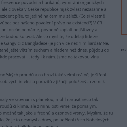
ší frekvence povodní a hurikánů, vymírání organických
 ale člověka v České republice nijak zvlášť nezasáhne a
ezident píše, to jediné na čem mu záleží. (Co si vlastně
 vůbec bez našeho povolení právo na existenci?) V ČR
i, ani oceán nemáme, povodně zaplatí pojišťovny a
e budou kolovat. Ale co myslíte, že udělají lidé ze
angy či z Bangladéše (je jich více než 1 miliarda)? Ne,
ítané ještě větším suchem a hladem než dnes, půjdou do
rek
 kde pracovat ... tedy i k nám. Jsme na takovou vlnu
ořských proudů a co hrozí také velmi reálně, je šíření
obivých infekcí a parazitů z jižněji položených zemí k
 malý ve srovnání s planetou, mohl narušit něco tak
oudů či klima, ale z minulosti víme, že pomalým,
možné tak jako u freonů a ozonové vrstvy. Myslím, že tu
alo, že je to nesmysl a dnes, po udělení třech Nobelových
, o tom už nikdo nepochybuje.