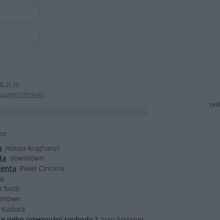
 si je
.
zaregistrovali
.
rek
eo
a
Honza Krajhanzl
ta
downtown
denta
Pavel Cincera
ra
 Svítil
ntown
r Kadora
ce nebo omezování svobody ?
Ivan Sommer