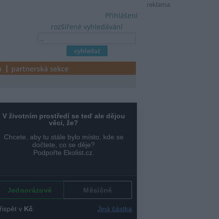
reklama
Přihlášení
rozšířené vyhledávání
a
partnerská sekce