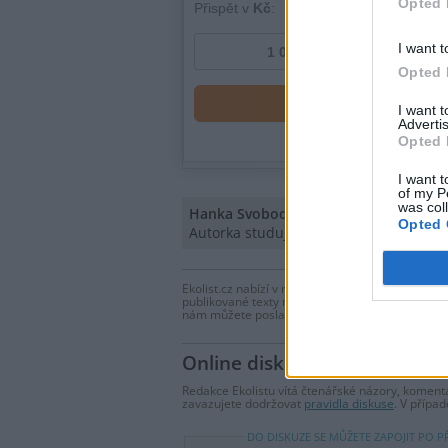
Opted 
I want t
Opted 
I want 
Advertis
Opted 
I want t
of my P
was col
Hanka Svobodová
Opted 
Autorka studuje biologii na Přf UK.
Ekolist.cz nabízí v rubrice Názory a komentáře 
publikované texty názorem Ekolistu nebo jeho v
nám můžete poslat na
ekolist@ekolist.cz
.
Online diskuse
Redakce Ekolistu vítá čtenářské názory, komentá
zavazujete dodržovat
pravidla diskuse
. V přípa
DO DISKUZE SE MŮŽETE ZAPOJIT PO P