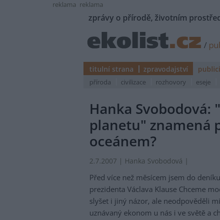
reklama
reklama
zprávy o přírodě, životním prostřed
/
pub
titulní strana
zpravodajství
public
příroda
civilizace
rozhovory
eseje
Hanka Svobodová: 
planetu" znamená p
oceánem?
2.7.2007 | Hanka Svobodová |
Před více než měsícem jsem do deníku 
prezidenta Václava Klause Chceme modr
slyšet i jiný názor, ale neodpověděli m
uznávaný ekonom u nás i ve světě a chy