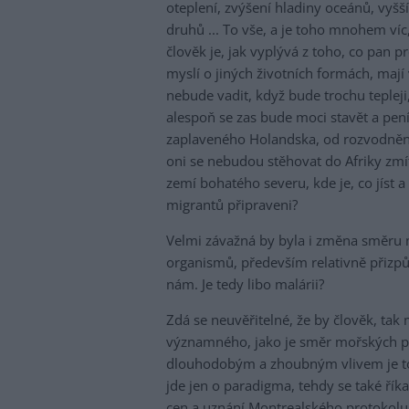
oteplení, zvýšení hladiny oceánů, vyš
druhů ... To vše, a je toho mnohem víc,
člověk je, jak vyplývá z toho, co pan pr
myslí o jiných životních formách, mají
nebude vadit, když bude trochu teplej
alespoň se zas bude moci stavět a peníz
zaplaveného Holandska, od rozvodněné G
oni se nebudou stěhovat do Afriky zm
zemí bohatého severu, kde je, co jíst a
migrantů připraveni?
Velmi závažná by byla i změna směru m
organismů, především relativně přizpůs
nám. Je tedy libo malárii?
Zdá se neuvěřitelné, že by člověk, tak
významného, jako je směr mořských pr
dlouhodobým a zhoubným vlivem je to 
jde jen o paradigma, tehdy se také řík
cen a uznání Montrealského protokolu