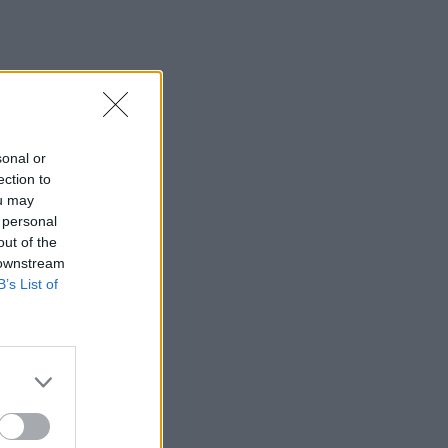
sonal or
ection to
ou may
 personal
out of the
 downstream
B’s List of