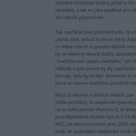
ohledně klimatické změny přišel a čím
nevěděla, a tak mi jako podklad pro nás
ale několik připomínek:
Tak například pan prezident píše, že s
ubývá. Jistě, pokud bychom zdroj cháp
co třeba vzduch a spoustu dalších věc
by se všechny takové služby zpoplatni
"znečišťovatel zaplatí znečištění," jak 
náklady a tyto peníze by šly například 
přírody, bylo by to fajn. Ekonomie je t
která se stavem životního prostředí můž
Když už mluvím o dalších vědách, pan K
může prohlásit, že oteplování planety 
na to velké peníze? (Pominu-li, že dne
pravděpodobně muselo být už 5-10 %) 
IPCC, na které pracovalo přes 2500 věd
tvrdí, že za globální oteplování může č