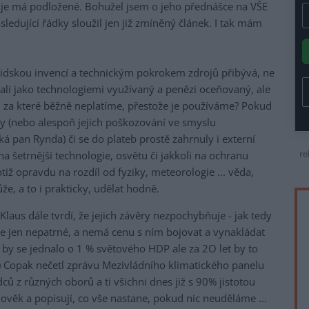
 je má podložené. Bohužel jsem o jeho přednášce na VŠE
ledující řádky sloužil jen již zmíněný článek. I tak mám
 lidskou invencí a technickým pokrokem zdrojů přibývá, ne
ali jako technologiemi využívaný a penězi oceňovaný, ale
í, za které běžně neplatíme, přestože je používáme? Pokud
ly (nebo alespoň jejich poškozování ve smyslu
říká pan Rynda) či se do plateb prostě zahrnuly i externí
re
na šetrnější technologie, osvětu či jakkoli na ochranu
otiž opravdu na rozdíl od fyziky, meteorologie ... věda,
e, a to i prakticky, udělat hodně.
laus dále tvrdí, že jejich závěry nezpochybňuje - jak tedy
je jen nepatrné, a nemá cenu s ním bojovat a vynakládat
s by se jednalo o 1 % světového HDP ale za 2O let by to
Copak nečetl zprávu Mezivládního klimatického panelu
ců z různých oborů a ti všichni dnes již s 90% jistotou
lověk a popisují, co vše nastane, pokud nic neuděláme ...