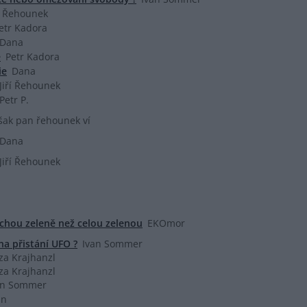
ří Řehounek
etr Kadora
Dana
e
Petr Kadora
ie
Dana
Jiří Řehounek
Petr P.
šak pan řehounek ví
Dana
Jiří Řehounek
ochou zeleně než celou zelenou
EKOmor
a přistání UFO ?
Ivan Sommer
za Krajhanzl
za Krajhanzl
an Sommer
an