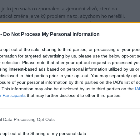
je to jen snaha o zpomalení a zjemnění vlivů, které na
matická změna je velký problém na to, abychom ho neřešili.
ference OSN o životním prostředí a udržitelném rozvoji
 hrozí vážná nebo nenapravitelná škoda, nesmí být
 -
Do Not Process My Personal Information
 odklad účinných opatření, která by mohla zabránit
 tedy prosím nic neodkládejme a čelme problému, který se
to opt-out of the sale, sharing to third parties, or processing of your per
pe můžeme.
formation for targeted advertising by us, please use the below opt-out s
r selection. Please note that after your opt-out request is processed y
eing interest-based ads based on personal information utilized by us or
disclosed to third parties prior to your opt-out. You may separately opt-
losure of your personal information by third parties on the IAB’s list of
. This information may also be disclosed by us to third parties on the
IA
Participants
that may further disclose it to other third parties.
l Data Processing Opt Outs
o opt-out of the Sharing of my personal data.