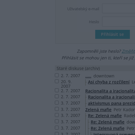
Uživatelský e-mail
Heslo
Zapomněli jste heslo?
Změňte
Přihlásit se mohou jen ti, kteří se již
Staré diskuse (archiv)
2. 7. 2007
.....
downtown
20. 9.
Asi chyba z rozčilení
L
2007
2. 7. 2007
Racionalita a iracionalit
2. 7. 2007
Racionalita a iracionali
3. 7. 2007
aktivismus pana prezi
3. 7. 2007
Zelená mafie
Petr Kado
3. 7. 2007
Re: Zelená mafie
Radek
3. 7. 2007
Re: Zelená mafie
dow
3. 7. 2007
Re: Zelená mafie
Pet
3. 7. 2007
Integrovaná preven