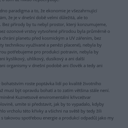
edno paradigma a to, že ekonomie je všezahrnující
, že je v dnešní době velmi důležitá, ale to
a. Bez přírody by tu nebyl prostor, který konzumujeme,
 bez ozonové vrstvy vytvořené přírodou byla průměrně o
tva chrání planetu před kosmickým a UV zářením, bez
i ty technikou využívané a penězi placené), nebyla by
terou potřebujeme pro produkci potravin, nebyla by
ani kyslíkový, uhlíkový, dusíkový a ani další
ani organismy v dnešní podobě ani člověk a tedy ani
e bohatstvím roste poptávka lidí po kvalitě životního
 už musí být opravdu bohatí a to zatím většina stále není.
zmíněné Kuznetsově enviromentální křivce(tvar
lovině, umíte si představit, jak by to vypadalo, kdyby
lo vrcholu této křivky a všichni na světě by tedy žili
ké s takovou spotřebou energie a produkcí odpadů) jako my