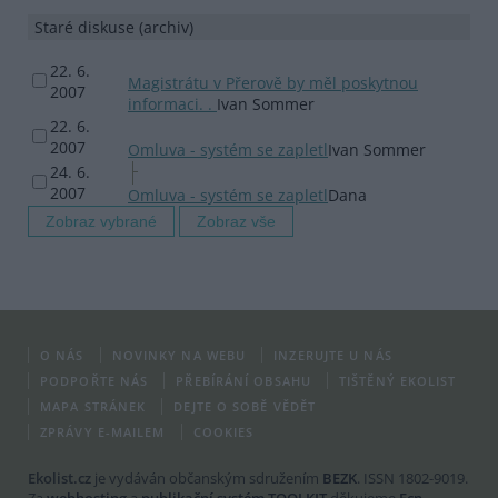
Staré diskuse (archiv)
22. 6.
Magistrátu v Přerově by měl poskytnou
2007
informaci. .
Ivan Sommer
22. 6.
2007
Omluva - systém se zapletl
Ivan Sommer
24. 6.
2007
Omluva - systém se zapletl
Dana
O NÁS
NOVINKY NA WEBU
INZERUJTE U NÁS
PODPOŘTE NÁS
PŘEBÍRÁNÍ OBSAHU
TIŠTĚNÝ EKOLIST
MAPA STRÁNEK
DEJTE O SOBĚ VĚDĚT
ZPRÁVY E-MAILEM
COOKIES
Ekolist.cz
je vydáván občanským sdružením
BEZK
. ISSN 1802-9019.
Za
webhosting
a
publikační systém TOOLKIT
děkujeme
Ecn