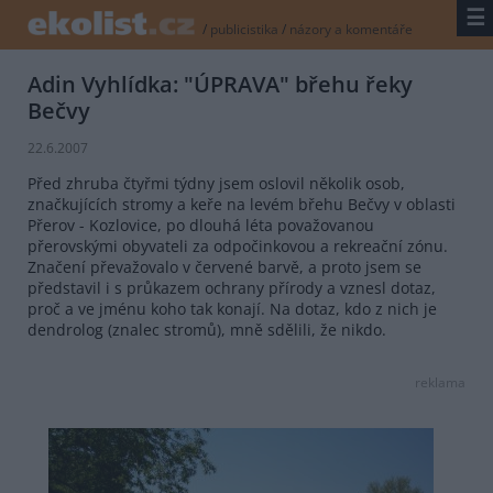
☰
/
publicistika
/
názory a komentáře
Adin Vyhlídka: "ÚPRAVA" břehu řeky
Bečvy
22.6.2007
Před zhruba čtyřmi týdny jsem oslovil několik osob,
značkujících stromy a keře na levém břehu Bečvy v oblasti
Přerov - Kozlovice, po dlouhá léta považovanou
přerovskými obyvateli za odpočinkovou a rekreační zónu.
Značení převažovalo v červené barvě, a proto jsem se
představil i s průkazem ochrany přírody a vznesl dotaz,
proč a ve jménu koho tak konají. Na dotaz, kdo z nich je
dendrolog (znalec stromů), mně sdělili, že nikdo.
reklama