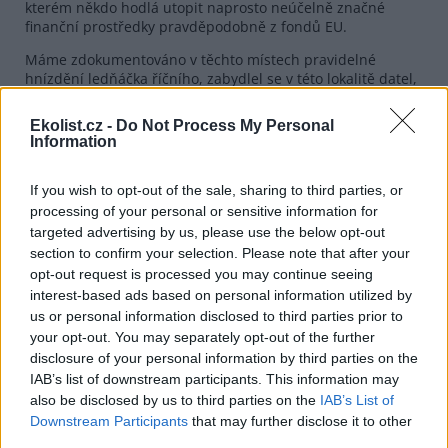
kterém někdo hodlá utopit naprosto neúčelně značné
finanční prostředky pravděpodobně z fondů EU.
Máme zdokumentováno v těchto místech pravidelné
hnízdění ledňáčka říčního, zabydlel se v této lokalitě datel,
strakapoudi, žluvy, žluny, značné množství zpěvného
ptactva. Nedílnou součástí jsou obojživelníci, po mnoho let
Ekolist.cz -
Do Not Process My Personal
zde žijí ondatry, již druhý rok sledujeme bobra evropského,
Information
kterému se u nás pravděpodobně zalíbilo. Všechno
samozřejmě nestačím popsat, ale každému rozumnému
If you wish to opt-out of the sale, sharing to third parties, or
člověku musí být jasné, že i tato lokalita musí být
ochráněna před nepromyšlenými zásahy společnosti a
processing of your personal or sensitive information for
zachována pro další pokolení našich obyvatel.
targeted advertising by us, please use the below opt-out
section to confirm your selection. Please note that after your
opt-out request is processed you may continue seeing
reklama
interest-based ads based on personal information utilized by
us or personal information disclosed to third parties prior to
your opt-out. You may separately opt-out of the further
disclosure of your personal information by third parties on the
IAB’s list of downstream participants. This information may
also be disclosed by us to third parties on the
IAB’s List of
Downstream Participants
that may further disclose it to other
third parties.