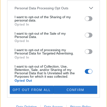
Personal Data Processing Opt Outs
I want to opt-out of the Sharing of my
personal data.
Opted In
I want to opt-out of the Sale of my
Personal Data.
Opted In
I want to opt-out of processing my
Personal Data for Targeted Advertising.
Opted In
Adin Vyhlídka
I want to opt-out of Collection, Use,
Retention, Sale, and/or Sharing of my
Autor je čtenář EkoListu
Personal Data that Is Unrelated with the
Purposes for which it was collected.
tisknout
poslat
Opted Out
OPT OUT FROM ALL
CONFIRM
Ekolist.cz nabízí v rubrice Názory a komentáře prostor pro
otevřenou diskuzi. V žádném případě ale nejsou zde publikované
texty názorem Ekolistu nebo jeho vydavatele, nýbrž jen a pouze
názorem autora daného textu. Svůj názor nám můžete poslat na
ekolist@ekolist.cz
.
Data Deletion
Data Access
Privacy Policy