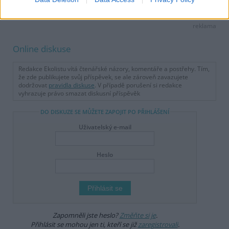
reklama
Online diskuse
Redakce Ekolistu vítá čtenářské názory, komentáře a postřehy. Tím,
že zde publikujete svůj příspěvek, se ale zároveň zavazujete
dodržovat
pravidla diskuse
. V případě porušení si redakce
vyhrazuje právo smazat diskusní příspěvěk
DO DISKUZE SE MŮŽETE ZAPOJIT PO PŘIHLÁŠENÍ
Uživatelský e-mail
Heslo
Zapomněli jste heslo?
Změňte si je
.
Přihlásit se mohou jen ti, kteří se již
zaregistrovali
.