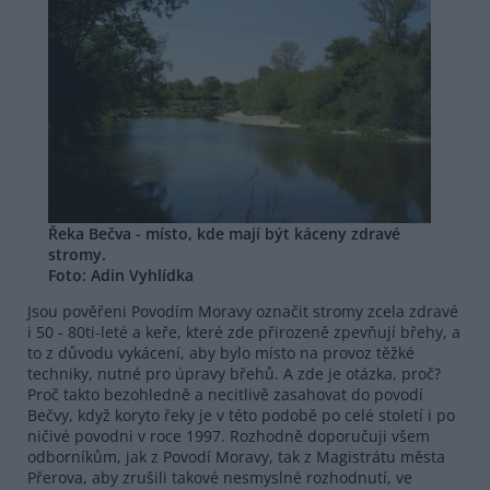
Řeka Bečva - místo, kde mají být káceny zdravé
stromy.
Foto: Adin Vyhlídka
Jsou pověřeni Povodím Moravy označit stromy zcela zdravé
i 50 - 80ti-leté a keře, které zde přirozeně zpevňují břehy, a
to z důvodu vykácení, aby bylo místo na provoz těžké
techniky, nutné pro úpravy břehů. A zde je otázka, proč?
Proč takto bezohledně a necitlivě zasahovat do povodí
Bečvy, když koryto řeky je v této podobě po celé století i po
ničivé povodni v roce 1997. Rozhodně doporučuji všem
odborníkům, jak z Povodí Moravy, tak z Magistrátu města
Přerova, aby zrušili takové nesmyslné rozhodnutí, ve