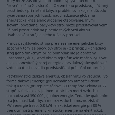
ktorý môže zásadným spôsobom ovplyvniť technickú
úroveň celého 21. storočia. Okrem toho predstavuje účinný
prostriedok pri riešení takých problémov, ako je, z dôvodu
vyčerpania ropných ložísk, nadchádzajúca globálna
energetická kríza alebo globálne oteplovanie. Inými
slovami povedané, pacyklový stroj môže predstavovať veľmi
účinný prostriedok na plnenie takých vízií ako sú
Lisabonská stratégia alebo Kjótsky protokol.
Prínos pacyklového stroja pre riešenie energetickej krízy
spočíva v tom, že pacyklový stroj je - z princípu – chladiaci
stroj (jeho funkčným princípom však nie je obrátený
Carnotov cyklus), ktorý okrem tejto funkcie možno využívať
aj ako obnoviteľný zdroj energie a beztlakový skvapalňovač
vzduchu (to si nevedia predstaviť ani príslušní odborníci).
Pacyklový stroj získava energiu, obsiahnutú vo vzduchu. Vo
forme tlakovej energie (pri normálnom atmosferickom
tlaku) a tepla (pri teplote rádove 300 stupňov Kelvina (= 27
stupňov Celzia) sa v jednom kubickom metri vzduchu
nachádza asi 350 000 J (joulov) energie. Teda skvapalnením
cca jedenásť kubických metrov vzduchu možno získať 1
kWh energie (resp. 0,8 kWh elektrickej energie pri 80 %-
tnej účinnosti premeny kinetickej energie na elektrickú).