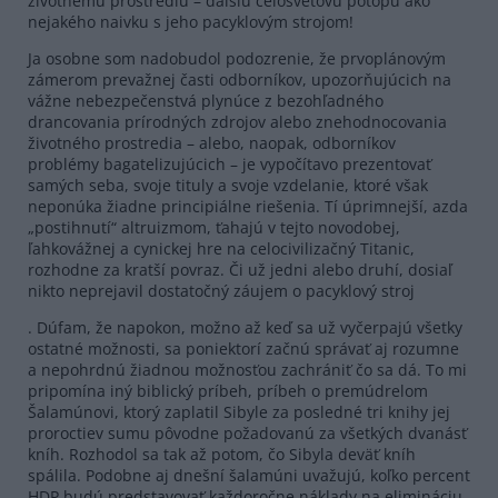
životnému prostrediu – ďalšiu celosvetovú potopu ako
nejakého naivku s jeho pacyklovým strojom!
Ja osobne som nadobudol podozrenie, že prvoplánovým
zámerom prevažnej časti odborníkov, upozorňujúcich na
vážne nebezpečenstvá plynúce z bezohľadného
drancovania prírodných zdrojov alebo znehodnocovania
životného prostredia – alebo, naopak, odborníkov
problémy bagatelizujúcich – je vypočítavo prezentovať
samých seba, svoje tituly a svoje vzdelanie, ktoré však
neponúka žiadne principiálne riešenia. Tí úprimnejší, azda
„postihnutí“ altruizmom, ťahajú v tejto novodobej,
ľahkovážnej a cynickej hre na celocivilizačný Titanic,
rozhodne za kratší povraz. Či už jedni alebo druhí, dosiaľ
nikto neprejavil dostatočný záujem o pacyklový stroj
. Dúfam, že napokon, možno až keď sa už vyčerpajú všetky
ostatné možnosti, sa poniektorí začnú správať aj rozumne
a nepohrdnú žiadnou možnosťou zachrániť čo sa dá. To mi
pripomína iný biblický príbeh, príbeh o premúdrelom
Šalamúnovi, ktorý zaplatil Sibyle za posledné tri knihy jej
proroctiev sumu pôvodne požadovanú za všetkých dvanásť
kníh. Rozhodol sa tak až potom, čo Sibyla deväť kníh
spálila. Podobne aj dnešní šalamúni uvažujú, koľko percent
HDP budú predstavovať každoročne náklady na elimináciu