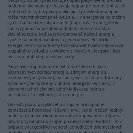
Kvapalný vzduch predstavuje odpad pacyklového procesu
podobne ako popol predstavuje odpad pri horení uhlia, ale
tento technicky bezpečný a ekologicky neškodný „odpad“
môže mať mnohostranné využitie. – V energetike ho možno
využiť opätovným splynovaním (napr. v čase energetickej
špičky) pomocou pôsobenia dodatočného množstva
okolitého tepla, keď sa jeho obnovená tlaková energia
využije na pohon osobitných generátorov elektrickej
energie. Veľmi výhodné by bolo situovať takéto splynovače
kvapalného vzduchu k výtokom z vodných elektrární, kde
by sa uplatnilo teplo tečúcej vody.
Pacyklový stroj teda môže byť, na rozdiel od iných
alternatívnych zdrojov energie, zdrojom energie s
rovnomerným výkonom, naviac vytvárajúcim predpoklady
aj na pokrytie spotreby v období energetickej špičky. Z
ekonomického i ekologického hľadiska sa jedná o
bezkonkurečne výhodný zdroj energie.
Veľkosť výkonu pacyklového stroja je principiálne
obmedzená hodnotou rádove 1 MW. Tento (hádam jediný)
nedostatok možno kompenzovať zoskupovaním strojov s
takýmto výkonom do skupín po desať alebo dvadsať – to v
prípade energetických centrál jednotlivých priemyselných
podnikov alebo miestnych mestských elektrární. V prípade