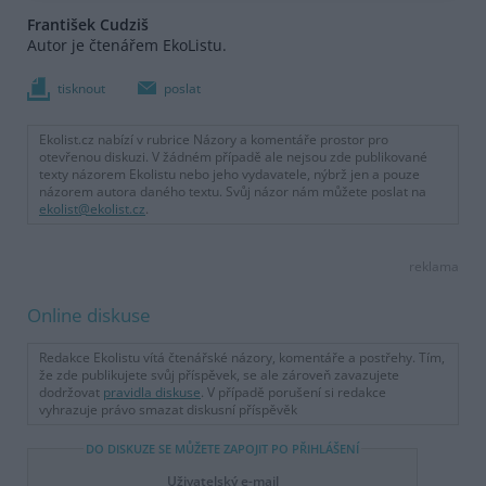
František Cudziš
Autor je čtenářem EkoListu.
tisknout
poslat
Ekolist.cz nabízí v rubrice Názory a komentáře prostor pro
otevřenou diskuzi. V žádném případě ale nejsou zde publikované
texty názorem Ekolistu nebo jeho vydavatele, nýbrž jen a pouze
názorem autora daného textu. Svůj názor nám můžete poslat na
ekolist@ekolist.cz
.
reklama
Online diskuse
Redakce Ekolistu vítá čtenářské názory, komentáře a postřehy. Tím,
že zde publikujete svůj příspěvek, se ale zároveň zavazujete
dodržovat
pravidla diskuse
. V případě porušení si redakce
vyhrazuje právo smazat diskusní příspěvěk
DO DISKUZE SE MŮŽETE ZAPOJIT PO PŘIHLÁŠENÍ
Uživatelský e-mail