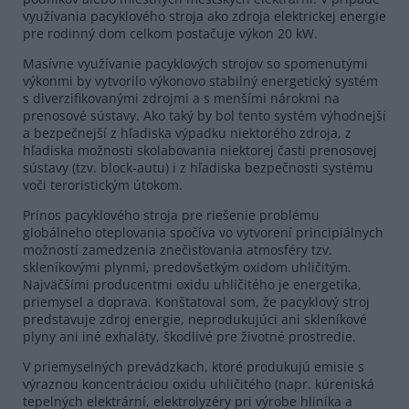
využívania pacyklového stroja ako zdroja elektrickej energie
pre rodinný dom celkom postačuje výkon 20 kW.
Masívne využívanie pacyklových strojov so spomenutými
výkonmi by vytvorilo výkonovo stabilný energetický systém
s diverzifikovanými zdrojmi a s menšími nárokmi na
prenosové sústavy. Ako taký by bol tento systém výhodnejší
a bezpečnejší z hľadiska výpadku niektorého zdroja, z
hľadiska možnosti skolabovania niektorej časti prenosovej
sústavy (tzv. block-autu) i z hľadiska bezpečnosti systému
voči teroristickým útokom.
Prínos pacyklového stroja pre riešenie problému
globálneho oteplovania spočíva vo vytvorení principiálnych
možností zamedzenia znečisťovania atmosféry tzv.
skleníkovými plynmi, predovšetkým oxidom uhličitým.
Najväčšími producentmi oxidu uhličitého je energetika,
priemysel a doprava. Konštatoval som, že pacyklový stroj
predstavuje zdroj energie, neprodukujúci ani skleníkové
plyny ani iné exhaláty, škodlivé pre životné prostredie.
V priemyselných prevádzkach, ktoré produkujú emisie s
výraznou koncentráciou oxidu uhličitého (napr. kúreniská
tepelných elektrární, elektrolyzéry pri výrobe hliníka a