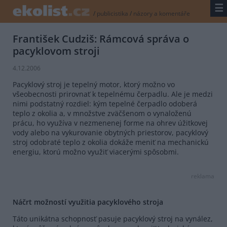
☰
/
publicistika
/
názory a komentáře
František Cudziš: Rámcová správa o
pacyklovom stroji
4.12.2006
Pacyklový stroj je tepelný motor, ktorý možno vo
všeobecnosti prirovnať k tepelnému čerpadlu. Ale je medzi
nimi podstatný rozdiel: kým tepelné čerpadlo odoberá
teplo z okolia a, v množstve zväčšenom o vynaloženú
prácu, ho využíva v nezmenenej forme na ohrev úžitkovej
vody alebo na vykurovanie obytných priestorov, pacyklový
stroj odobraté teplo z okolia dokáže meniť na mechanickú
energiu, ktorú možno využiť viacerými spôsobmi.
reklama
Náčrt možností využitia pacyklového stroja
Táto unikátna schopnosť pasuje pacyklový stroj na vynález,