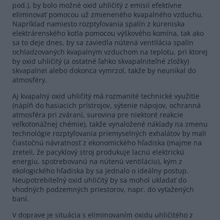
pod.), by bolo možné oxid uhličitý z emisií efektívne
eliminovať pomocou už zmieneného kvapalného vzduchu.
Napríklad namiesto rozptyľovania spalín z kúreniska
elektrárenského kotla pomocou výškového komína, tak ako
sa to deje dnes, by sa zaviedla nútená ventilácia spalín
ochladzovaných kvapalným vzduchom na teplotu, pri ktorej
by oxid uhličitý (a ostatné ľahko skvapalniteľné zložky)
skvapalnel alebo dokonca vymrzol, takže by neunikal do
atmosféry.
Aj kvapalný oxid uhličitý má rozmanité technické využitie
(náplň do hasiacich prístrojov, sýtenie nápojov, ochranná
atmosféra pri zváraní, surovina pre niektoré reakcie
veľkotonážnej chémie), takže vynaložené náklady na zmenu
technológie rozptyľovania priemyselných exhalátov by mali
čiastočnú návratnosť z ekonomického hľadiska (majme na
zreteli, že pacyklový stroj produkuje lacnú elektrickú
energiu, spotrebovanú na nútenú ventiláciu), kým z
ekologického hľadiska by sa jednalo o ideálny postup.
Neupotrebiteľný oxid uhličitý by sa mohol ukladať do
vhodných podzemných priestorov, napr. do vyťažených
baní.
V doprave je situácia s eliminovaním oxidu uhličitého z