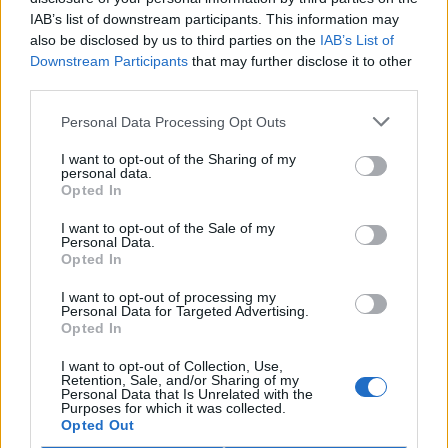
zamerali predovšetkým len na zdôvodnenie faktov,
IAB’s list of downstream participants. This information may
známych z inžinierskej praxe, ale neurobili dôslednú
also be disclosed by us to third parties on the
IAB’s List of
analýzu principiálnych technických možností, ktoré z
klasickej termodynamiky vyplývali, resp. jej neprotirečia.
Downstream Participants
that may further disclose it to other
third parties.
Pacyklový stroj predstavuje takýto prípad. Teplo si berie z
okolia, a nepotrebuje chladič, ktorý by do okolia rozptyľoval
Personal Data Processing Opt Outs
jeho zbytok nepremenený na mechanickú energiu. II. veta
termodynamická má na jeho prevádzku asi taký dosah ako
I want to opt-out of the Sharing of my
na prevádzku vodnej turbíny, ktorá vonkoncom nepatrí
personal data.
medzi tepelné motory. Že to nie je možné? Je to možné! Ale
Opted In
vyzerá to ako nemožné, preto tá nedôvera a predsudky.
Napr. na webovej stránke http://proatom.luksoft.cz
I want to opt-out of the Sale of my
Personal Data.
uverejnili môj článok „Pacyklový stroj môže zachrániť
Opted In
civilizáciu pre naše deti“ s takýmto úvodným komentárom:
I want to opt-out of processing my
„Tento článek v žádném případě nevyjadřuje můj názor,
Personal Data for Targeted Advertising.
ani dalších spolupracovníků Pro Atom webu. O principu a
Opted In
funkčnosti tohoto stroje se dá s úspěchem polemizovat,
což je též smyslem tohoto článku - vyvolat diskuzi na téma
I want to opt-out of Collection, Use,
(pro studijní účely), které se v různých modifikacích
Retention, Sale, and/or Sharing of my
objevuje celkem často. (lr)“
Personal Data that Is Unrelated with the
Purposes for which it was collected.
Opted Out
Vďaka však aj za to; to je ten lepší prípad narábania s
informáciami kontroverznej povahy, resp. s informáciami s