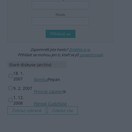
Heslo
Zapomněli jste heslo?
Změňte si je
.
Přihlásit se mohou jen ti, kteří se již
zaregistrovali
.
Staré diskuse (archiv)
18. 1.
2007
Bomba
Pepan
9. 2. 2007
Princip zatajen
b
1. 12.
2008
Pánovi Cudzišovi