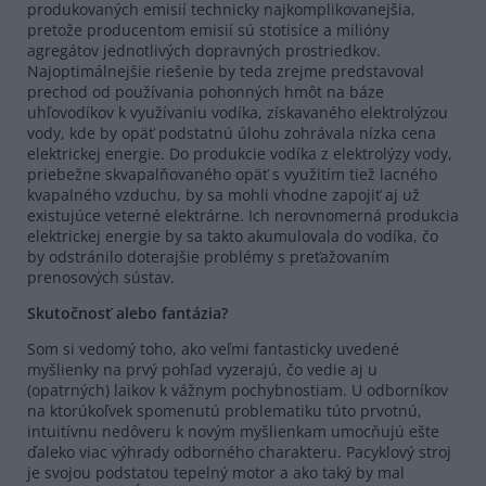
produkovaných emisií technicky najkomplikovanejšia,
pretože producentom emisií sú stotisíce a milióny
agregátov jednotlivých dopravných prostriedkov.
Najoptimálnejšie riešenie by teda zrejme predstavoval
prechod od používania pohonných hmôt na báze
uhľovodíkov k využívaniu vodíka, získavaného elektrolýzou
vody, kde by opäť podstatnú úlohu zohrávala nízka cena
elektrickej energie. Do produkcie vodíka z elektrolýzy vody,
priebežne skvapalňovaného opäť s využitím tiež lacného
kvapalného vzduchu, by sa mohli vhodne zapojiť aj už
existujúce veterné elektrárne. Ich nerovnomerná produkcia
elektrickej energie by sa takto akumulovala do vodíka, čo
by odstránilo doterajšie problémy s preťažovaním
prenosových sústav.
Skutočnosť alebo fantázia?
Som si vedomý toho, ako veľmi fantasticky uvedené
myšlienky na prvý pohľad vyzerajú, čo vedie aj u
(opatrných) laikov k vážnym pochybnostiam. U odborníkov
na ktorúkoľvek spomenutú problematiku túto prvotnú,
intuitívnu nedôveru k novým myšlienkam umocňujú ešte
ďaleko viac výhrady odborného charakteru. Pacyklový stroj
je svojou podstatou tepelný motor a ako taký by mal