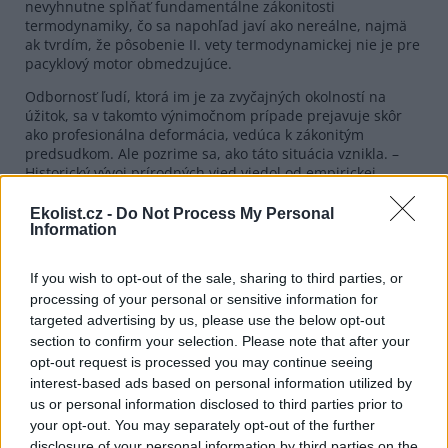
nevyhnutne spĺňať fundamentálne zákonitosti
termodynamiky, čo sa napohľad javí ako nereálne, najmä
ak tvrdím, že pôsobenie II. vety termodynamickej nie je pre
pacyklový motor obmedzujúce.
Odbornosť ľudí, ktorá im je za zvyčajných okolností na
úžitok, sa v takomto výnimočnom prípade prejavuje skôr
ako profesionálna deformácia, vedúca k zákonitým
predsudkom. Ale pozrime sa, ako táto situácia vznikla. –
Historický vývoj prírodných vied viedol od empirickej
skúsenosti, od poznatkov získaných výkonom remesiel a
neskôr v počiatkoch techniky, k všeobecnejším poznatkom,
Ekolist.cz -
Do Not Process My Personal
ktoré sa postupne stali súčasťou ucelenej teórie – neraz
Information
mylnej. Takto teória poväčšine vždy len doháňala náskok
skúsenosti, a čo nebolo známe z praxe, neskúmalo sa ani
If you wish to opt-out of the sale, sharing to third parties, or
teoreticky, lebo nebol dôvod.
processing of your personal or sensitive information for
Historický vývoj tepelných motorov išiel svojimi cestami.
targeted advertising by us, please use the below opt-out
Keď sa Sadi Carnot podujal na teoretické preskúmanie
section to confirm your selection. Please note that after your
procesu premeny tepla na mechanickú formu energie,
opt-out request is processed you may continue seeing
jeho práca zostala nepochopená a na dlhú dobu
interest-based ads based on personal information utilized by
zabudnutá. Technický pokrok v oblasti tepelných motorov
us or personal information disclosed to third parties prior to
mal svoju logiku, takže keď doba konečne dozrela aj pre
your opt-out. You may separately opt-out of the further
pochopenie a ocenenie Carnotovej práce, teoretici sa
disclosure of your personal information by third parties on the