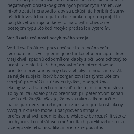
negatívnych dôsledkov globálnych prírodnych zmien. Ale
nikoho zatiaľ nenapadlo, aby sa pokúsil tie horibilné sumy
ušetriť investíciou nepatrného zlomku napr. do projektu
pacyklového stroja, aj keby to malo byť motivované
postojom typu „čo keď motyka predsa len vystrelí?“.
Verifikácia reálnosti pacyklového stroja
Verifikovať reálnosť pacyklového stroja možno veľmi
jednoducho – zverejnením jeho funkčného princípu – lebo
v tej chvíli spadnú odborníkom klapky z očí. Som ochotný to
urobiť, ale nie tak, že ho „vystavím“ do internetového
priestoru pred anonymný dav všelijakých mudrlantov. Ak
sa nájde subjekt, ktorý by zorganizoval za týmto účelom
verejnú prednášku s účasťou fyzikov, energetikov a
ekológov, rád sa nechám pozvať a dostojím danému slovu.
To by mi zakladalo právo prednosti pri patentovom konaní.
Oveľa dôležitejšie však je, že by sa takto celkom určite
našiel partner s potrebnými možnosťami pre konštrukčný
vývoj funkčného modelu pacyklového stroja v
profesionálnych podmienkach. Výsledky by rozptýlili všetky
pochybnosti o unikátnych možnostiach pacyklového stroja
v celej škále jeho modifikácií pre rôzne použitie.