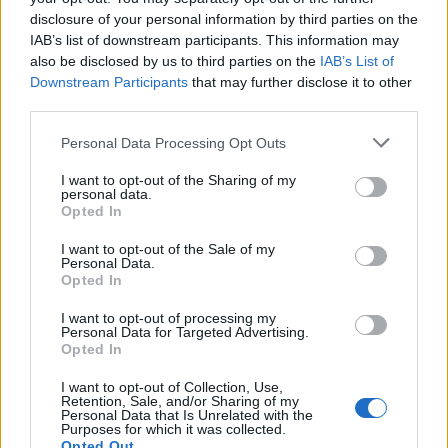
využili, k referendu přišli a svobodně vyslovili vlastní názor.
disclosure of your personal information by third parties on the
IAB’s list of downstream participants. This information may
Článek nevyjadřuje stanovisko MŽP.
also be disclosed by us to third parties on the
IAB’s List of
Downstream Participants
that may further disclose it to other
reklama
third parties.
Personal Data Processing Opt Outs
I want to opt-out of the Sharing of my
personal data.
Opted In
I want to opt-out of the Sale of my
Personal Data.
Opted In
I want to opt-out of processing my
Personal Data for Targeted Advertising.
Opted In
I want to opt-out of Collection, Use,
Retention, Sale, and/or Sharing of my
Personal Data that Is Unrelated with the
Purposes for which it was collected.
Opted Out