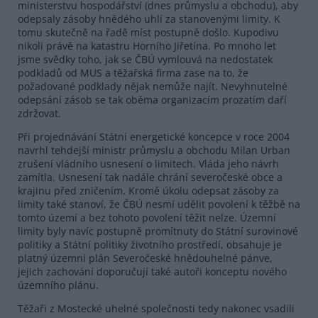
ministerstvu hospodářství (dnes průmyslu a obchodu), aby
odepsaly zásoby hnědého uhlí za stanovenými limity. K
tomu skutečně na řadě míst postupně došlo. Kupodivu
nikoli právě na katastru Horního Jiřetína. Po mnoho let
jsme svědky toho, jak se ČBÚ vymlouvá na nedostatek
podkladů od MUS a těžařská firma zase na to, že
požadované podklady nějak nemůže najít. Nevyhnutelné
odepsání zásob se tak oběma organizacím prozatím daří
zdržovat.
Při projednávání Státní energetické koncepce v roce 2004
navrhl tehdejší ministr průmyslu a obchodu Milan Urban
zrušení vládního usnesení o limitech. Vláda jeho návrh
zamítla. Usnesení tak nadále chrání severočeské obce a
krajinu před zničením. Kromě úkolu odepsat zásoby za
limity také stanoví, že ČBÚ nesmí udělit povolení k těžbě na
tomto území a bez tohoto povolení těžit nelze. Územní
limity byly navíc postupně promítnuty do Státní surovinové
politiky a Státní politiky životního prostředí, obsahuje je
platný územní plán Severočeské hnědouhelné pánve,
jejich zachování doporučují také autoři konceptu nového
územního plánu.
Těžaři z Mostecké uhelné společnosti tedy nakonec vsadili