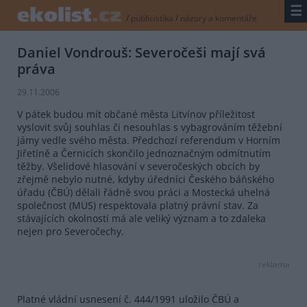
☰
/
publicistika
/
názory a komentáře
Daniel Vondrouš: Severočeši mají svá
práva
29.11.2006
V pátek budou mít občané města Litvínov příležitost
vyslovit svůj souhlas či nesouhlas s vybagrováním těžební
jámy vedle svého města. Předchozí referendum v Horním
Jiřetíně a Černicích skončilo jednoznačným odmítnutím
těžby. Všelidové hlasování v severočeských obcích by
zřejmě nebylo nutné, kdyby úředníci Českého báňského
úřadu (ČBÚ) dělali řádně svou práci a Mostecká uhelná
společnost (MUS) respektovala platný právní stav. Za
stávajících okolností má ale veliký význam a to zdaleka
nejen pro Severočechy.
reklama
Platné vládní usnesení č. 444/1991 uložilo ČBÚ a