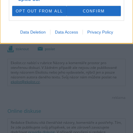
OPT OUT FROM ALL
CONFIRM
Daniel Vondrouš
Autor je tajemníkem ministra životního prostředí. Článek
Data Deletion
Data Access
Privacy Policy
nevyjadřuje stanovisko MŽP.
tisknout
poslat
Ekolist.cz nabízí v rubrice Názory a komentáře prostor pro
otevřenou diskuzi. V žádném případě ale nejsou zde publikované
texty názorem Ekolistu nebo jeho vydavatele, nýbrž jen a pouze
názorem autora daného textu. Svůj názor nám můžete poslat na
ekolist@ekolist.cz
.
reklama
Online diskuse
Redakce Ekolistu vítá čtenářské názory, komentáře a postřehy. Tím,
že zde publikujete svůj příspěvek, se ale zároveň zavazujete
dodržovat
pravidla diskuse
. V případě porušení si redakce