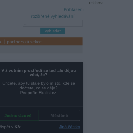
reklama
Přihlášení
rozšířené vyhledávání
a
partnerská sekce