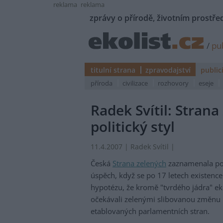
reklama
reklama
zprávy o přírodě, životním prostřed
/
pub
titulní strana
zpravodajství
public
příroda
civilizace
rozhovory
eseje
Radek Svítil: Stran
politický styl
11.4.2007 | Radek Svítil |
Česká
Strana zelených
zaznamenala pod
úspěch, když se po 17 letech existenc
hypotézu, že kromě "tvrdého jádra" ekol
očekávali zelenými slibovanou změnu p
etablovaných parlamentních stran.