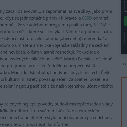
any začali oslavovat ... a zapomínat na své sliby. Jako první
ice, když se jednoznačně přimkli k pravici a
ČSSD
odmítali
apomněli, že ve volebním programu psali o tom, že "Stále
bčanů u věcí, které se jich týkají. Vidíme urputnou snahu
xistenci institutu celostátního (obecného) referenda." a
endum o umístění americké vojenské základny na českém
ané nevěděli, o čem vlastně rozhodují. Pokud jde o
vou vedených válkách po světě, Martin Bursík si očividně
re
ho programu tvrdící, že "oddělená bezpečnost již
orku, Madridu, Istanbulu, Londýně i jiných místech. Čelit
 kulturními střety považují zelení za špatné, pošetilé a
 zelení nejsou pacifisté a že naši vojenskou účast v těchto
any zelených nejlépe povede, bude-li místopředsedou vlády
akříkajíc odborník na svém místě). Tato v evropském
pence nového politického stylu není důvodem pro odchod z
že se v této situaci necítí komfortně.