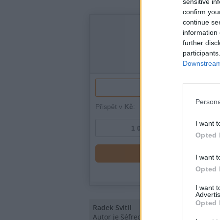
sensitive in
confirm you
continue se
information 
further disc
participants
Downstream 
Persona
I want t
Opted 
I want t
Opted 
I want 
Advertis
Opted 
Radek Svítil
Autor je šéfredaktor EkoListu po drátě