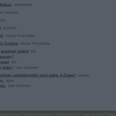
iskusi.
downtown
van Sommer
alan
U
Student
OU
Václav Procházka
ti Čunkovi
Václav Procházka
 pozitivni zmeny
MS
sazuje ?
ejsi?
MS
 debil ?
Ivan Sommer
ticky nejefektivnější zemí světa. A Česko?
Saman
by.
aljan
oby.
Ivan Sommer
podpořte nás
přebírání obsahu
tištěný Ekolist
mapa stránek
dejte