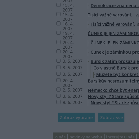
2007
15. 4.
Demokracie znamená d
2007
15. 4.
Tisící vážné varování.
I
2007
16. 4.
Tisící vážné varování.
2007
19. 4.
ČUNEK JE JEN ZÁMINKO
2007
20. 4.
ČUNEK JE JEN ZÁMINK
2007
20. 4.
Čunek je záminkou pro
2007
3. 5. 2007
Bursik zatim prosazuje
3. 5. 2007
Co vlastně Bursík pro
3. 5. 2007
Muzete byt konkretn
20. 4.
Bursíkův nesrozumitelný
2007
2. 5. 2007
Německo chce být energe
3. 6. 2007
Nový styl ? Staré způso
8. 6. 2007
Nový styl ? Staré způs
o nás
novinky na webu
inzerujte u nás