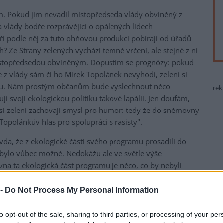
em. Pokud jim nevadil místopředseda vlády obviněný z
 vlády bodře rozprávějící o opálených lidech
ří podle něj za tuto ohňovou produkci pobírají od úřadů
? Ze Strany zelených vychází temné vrčení, ale stejné z ní
 místopředsedou obviněným. Dopustím se prognózy: pokud
e z vlády sám či ho Mirek Topolánek nevyhodí, zelení si
anou. Nám prostým občanům bude vyslechnout něco
rek
í svoji ekologickou politiku takové lapálii. Jen doufám,
 si zelení zachovají smysl pro humor: tedy že do sněmovny
 Topolánkův hlas pro spolupráci s rasisty".
avda, že z ekologické části svého programu prosadili do
 bylo vůbec možné. Nedokážu ale ve světle výše
na ta ekologická část programu je něco, co by nebyli
lech obětovat. A není mi jasné, kdo bude zelené v příštích
 politického stylu to patrně nebudou.
 -
Do Not Process My Personal Information
to opt-out of the sale, sharing to third parties, or processing of your per