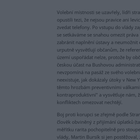
Volební místnosti se uzavřely, lídři str
opustili tezi, že nejsou pravice ani lev
zvedat telefony. Po vstupu do vlády z
se setkáváme se snahou omezit práva o
zabránit naplnění ústavy a neumožnit e
urputně vysvětlují občanům, že refer
území uspořádat nelze, protože by obč
českou účast na Bushovou administrati
nevzpomíná na pasáž ze svého volební
neexistuje, jak dokázaly útoky v New Y
těmto hrozbám preventivními válkami či
kontraproduktivní" a vysvětluje nám, že
konfliktech omezovat nechtějí.
Boj proti korupci se zřejmě podle Str
člověk obviněný z přijímání úplatků (t
měřítku rarita pochopitelně pro stou
vlády, Martin Bursík si jen postěžoval, 