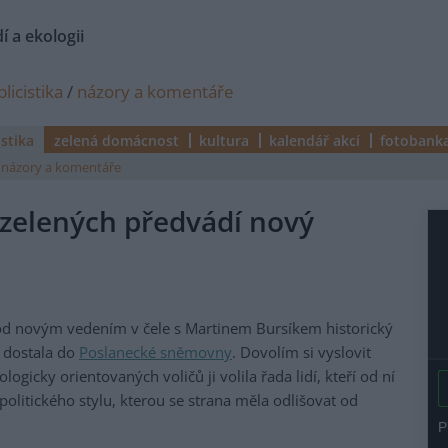
í a ekologii
licistika
/
názory a komentáře
istika
zelená domácnost
kultura
kalendář akcí
fotobank
názory a komentáře
a zelených předvádí nový
 novým vedením v čele s Martinem Bursíkem historický
e dostala do
Poslanecké sněmovny
. Dovolím si vyslovit
ogicky orientovaných voličů ji volila řada lidí, kteří od ní
olitického stylu, kterou se strana měla odlišovat od