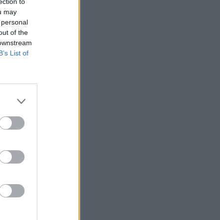
ection to
ou may
 personal
out of the
 downstream
B’s List of