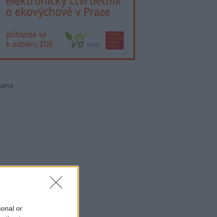
lama
sonal or