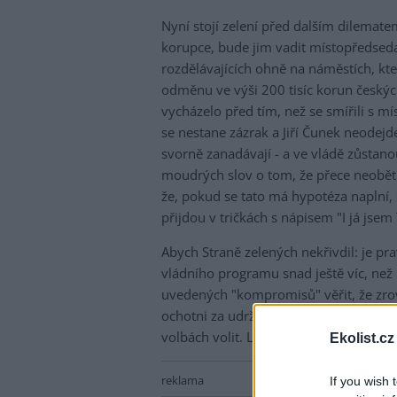
Nyní stojí zelení před dalším dilemat
korupce, bude jim vadit místopředseda
rozdělávajících ohně na náměstích, kte
odměnu ve výši 200 tisíc korun českých
vycházelo před tím, než se smířili s
se nestane zázrak a Jiří Čunek neodejd
svorně zanadávají - a ve vládě zůst
moudrých slov o tom, že přece neobětuj
že, pokud se tato má hypotéza naplní,
přijdou v tričkách s nápisem "I já jsem
Abych Straně zelených nekřivdil: je pr
vládního programu snad ještě víc, než
uvedených "kompromisů" věřit, že zrov
ochotni za udržení se ve vládních křes
volbách volit. Lidé doufající ve změnu
Ekolist.cz
reklama
If you wish 