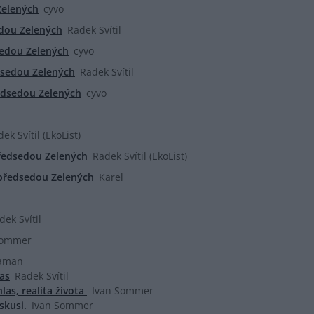
Zelených
cyvo
dou Zelených
Radek Svítil
sedou Zelených
cyvo
dsedou Zelených
Radek Svítil
edsedou Zelených
cyvo
ek Svítil (EkoList)
ředsedou Zelených
Radek Svítil (EkoList)
 předsedou Zelených
Karel
dek Svítil
Sommer
aman
as
Radek Svítil
las, realita života
Ivan Sommer
skusi.
Ivan Sommer