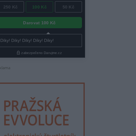
klama