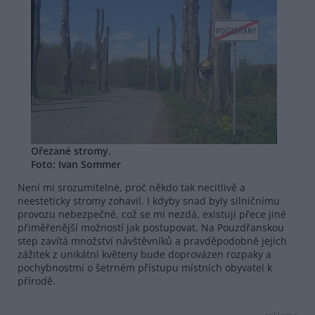
Ořezané stromy.
Foto: Ivan Sommer
Není mi srozumitelné, proč někdo tak necitlivě a
neesteticky stromy zohavil. I kdyby snad byly silničnímu
provozu nebezpečné, což se mi nezdá, existují přece jiné
přiměřenější možností jak postupovat. Na Pouzdřanskou
step zavítá množství návštěvníků a pravděpodobně jejich
zážitek z unikátní květeny bude doprovázen rozpaky a
pochybnostmi o šetrném přístupu místních obyvatel k
přírodě.
reklama