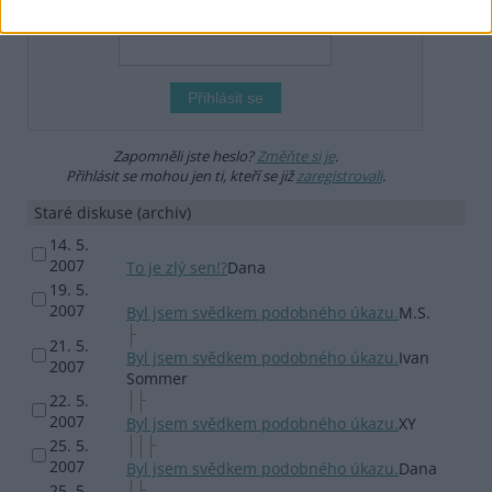
Heslo
Zapomněli jste heslo?
Změňte si je
.
Přihlásit se mohou jen ti, kteří se již
zaregistrovali
.
Staré diskuse (archiv)
14. 5.
2007
To je zlý sen!?
Dana
19. 5.
2007
Byl jsem svědkem podobného úkazu.
M.S.
21. 5.
Byl jsem svědkem podobného úkazu.
Ivan
2007
Sommer
22. 5.
2007
Byl jsem svědkem podobného úkazu.
XY
25. 5.
2007
Byl jsem svědkem podobného úkazu.
Dana
25. 5.