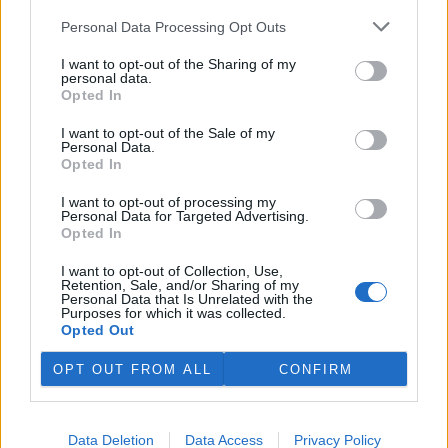
Autor je čtenář EkoListu
Personal Data Processing Opt Outs
tisknout
poslat
I want to opt-out of the Sharing of my
personal data.
Opted In
Ekolist.cz nabízí v rubrice Názory a komentáře prostor pro
otevřenou diskuzi. V žádném případě ale nejsou zde publikované
I want to opt-out of the Sale of my
texty názorem Ekolistu nebo jeho vydavatele, nýbrž jen a pouze
Personal Data.
názorem autora daného textu. Svůj názor nám můžete poslat na
Opted In
ekolist@ekolist.cz
.
I want to opt-out of processing my
Personal Data for Targeted Advertising.
reklama
Opted In
Online diskuse
I want to opt-out of Collection, Use,
Retention, Sale, and/or Sharing of my
Personal Data that Is Unrelated with the
Redakce Ekolistu vítá čtenářské názory, komentáře a postřehy. Tím,
Purposes for which it was collected.
že zde publikujete svůj příspěvek, se ale zároveň zavazujete
Opted Out
dodržovat
pravidla diskuse
. V případě porušení si redakce
vyhrazuje právo smazat diskusní příspěvěk
OPT OUT FROM ALL
CONFIRM
DO DISKUZE SE MŮŽETE ZAPOJIT PO PŘIHLÁŠENÍ
Uživatelský e-mail
Data Deletion
Data Access
Privacy Policy