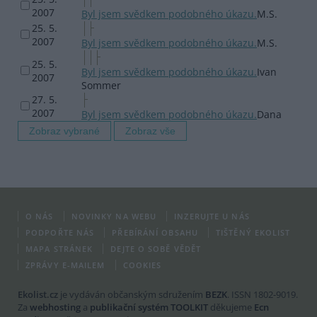
2007
Byl jsem svědkem podobného úkazu.
M.S.
25. 5.
2007
Byl jsem svědkem podobného úkazu.
M.S.
25. 5.
Byl jsem svědkem podobného úkazu.
Ivan
2007
Sommer
27. 5.
2007
Byl jsem svědkem podobného úkazu.
Dana
O NÁS
NOVINKY NA WEBU
INZERUJTE U NÁS
PODPOŘTE NÁS
PŘEBÍRÁNÍ OBSAHU
TIŠTĚNÝ EKOLIST
MAPA STRÁNEK
DEJTE O SOBĚ VĚDĚT
ZPRÁVY E-MAILEM
COOKIES
Ekolist.cz
je vydáván občanským sdružením
BEZK
. ISSN 1802-9019.
Za
webhosting
a
publikační systém TOOLKIT
děkujeme
Ecn