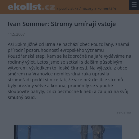
☰
/
publicistika
/
názory a komentáře
Ivan Sommer: Stromy umírají vstoje
11.5.2007
Asi 30km jižně od Brna se nachází obec Pouzdřany, známá
přírodní pozoruhodností evropského významu
Pouzdřanská step, kam se každoročně na jaře vydáváme na
rodinný výlet. Letos jsme se setkali s dalším působivým
výtvorem, výsledkem to lidské činnosti. Na výjezdu z obce
směrem na Vranovice nemilosrdná ruka upravila
stromořadí podél silnice tak, že více než desítce stromů
byly ořezány větve a koruna, proměnily se v pouhé
sloupovité pahýly, čnící bezmocně k nebi a žalující na svůj
smutný osud.
reklama