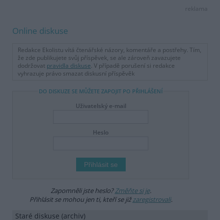
reklama
Online diskuse
Redakce Ekolistu vítá čtenářské názory, komentáře a postřehy. Tím,
že zde publikujete svůj příspěvek, se ale zároveň zavazujete
dodržovat
pravidla diskuse
. V případě porušení si redakce
vyhrazuje právo smazat diskusní příspěvěk
DO DISKUZE SE MŮŽETE ZAPOJIT PO PŘIHLÁŠENÍ
Uživatelský e-mail
Heslo
Zapomněli jste heslo?
Změňte si je
.
Přihlásit se mohou jen ti, kteří se již
zaregistrovali
.
Staré diskuse (archiv)