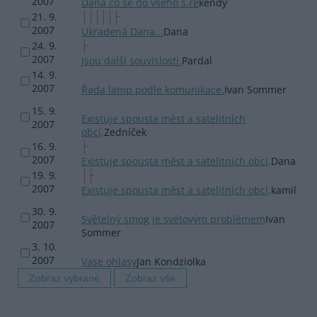
2007
Dana co se do vseho s.re
kendy
21. 9.
2007
Ukradená Dana...
Dana
24. 9.
2007
Jsou další souvislosti.
Pardal
14. 9.
2007
Řada lamp podle komunikace.
Ivan Sommer
15. 9.
Existuje spousta měst a satelitních
2007
obcí,
Zedníček
16. 9.
2007
Existuje spousta měst a satelitních obcí,
Dana
19. 9.
2007
Existuje spousta měst a satelitních obcí,
kamil
30. 9.
Světelný smog je světovým problémem
Ivan
2007
Sommer
3. 10.
2007
Vase ohlasy
Jan Kondziolka