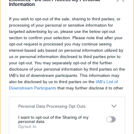
Information
If you wish to opt-out of the sale, sharing to third parties, or
processing of your personal or sensitive information for
Řada lamp se správným směrováním.
targeted advertising by us, please use the below opt-out
Foto: Jan Kondziolka/www.ian.cz
section to confirm your selection. Please note that after your
první řadě chci podotknout, že jsem poslední člověk, který
opt-out request is processed you may continue seeing
by chtěl podobný projekt kritizovat, a myslím, že na Severní
interest-based ads based on personal information utilized by
Moravě je nových pracovních míst potřeba jako sůl.
us or personal information disclosed to third parties prior to
Bohužel tento způsob výstavby, resp. osvětlení zdá se být
your opt-out. You may separately opt-out of the further
poněkud nešťastný. Areál o rozloze sotva kilometr čtvereční
disclosure of your personal information by third parties on the
vydává do širokého okolí záři zvící statisícového města. Za
IAB’s list of downstream participants. This information may
všechno mohou lampy nasvětlující jednotlivé průmyslové
also be disclosed by us to third parties on the
IAB’s List of
haly. Nevím, zda mají sloužit jako prevence proti zlodějům,
jejich provedení však nasvědčuje tomu, že firmy se obávají
Downstream Participants
that may further disclose it to other
zřejmě i útoku helikoptérou.
third parties.
Sečteno a podtrženo, Průmyslový park Kopřivnice je přímo
Personal Data Processing Opt Outs
čítankovým příkladem toho, jak kilowatty elektřiny bez
užitku tečou do všech směrů, ačkoli by mohly svítit pouze
I want to opt-out of the Sharing of my
tam, kam je potřeba. Zejména v soukromém sektoru, ve
personal data.
kterém by měla vládnout tvrdá, racionální ruka trhu, mě to
Opted In
docela překvapilo. Za všechny astronomy v Beskydech bych