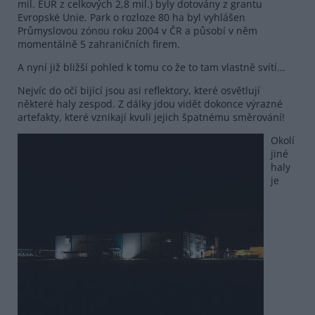
mil. EUR z celkových 2,8 mil.) byly dotovány z grantu
Evropské Unie. Park o rozloze 80 ha byl vyhlášen
Průmyslovou zónou roku 2004 v ČR a působí v něm
momentálně 5 zahraničních firem.
A nyní již bližší pohled k tomu co že to tam vlastně svítí...
Nejvíc do očí bijící jsou asi reflektory, které osvětlují
některé haly zespod. Z dálky jdou vidět dokonce výrazné
artefakty, které vznikají kvuli jejich špatnému směrování!
Okolí
jiné
haly
je