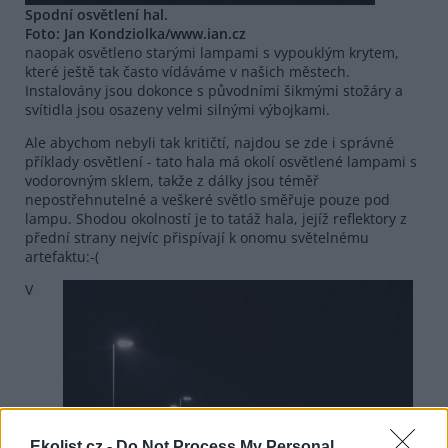
Spodní osvětlení hal.
Foto: Jan Kondziolka/www.ian.cz
naopak osvětleno starými lampami s vypouklým krytem,
které ještě tak často vídáváme v našich městech.
Instalovány jsou dokonce s původními šikmými stožáry a
svítidla jsou osazeny velmi silnými výbojkami.
Ale abychom nebyli tak kritičtí, najdou se zde i správné
příklady osvětlení - tato hala má okolí osvětlené lampami s
vodorovným sklem, takže z dálky jsou téměř
nepostřehnutelné a veškeré světlo směřuje pouze pod
lampu. Shodou okolností je to tatáž hala, jejíž reflektory z
přední strany nejvíc přispívají k onomu světelnému
artefaktu:-(
V
Ekolist.cz -
Do Not Process My Personal