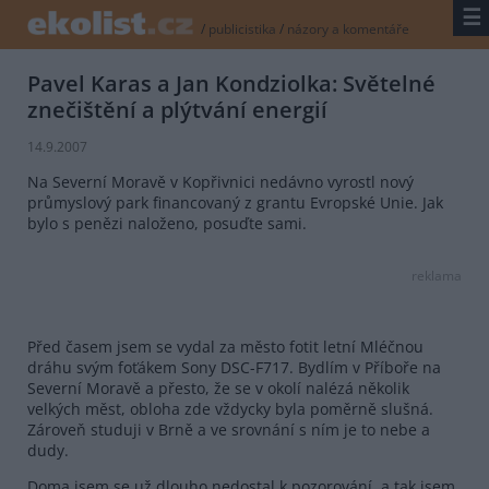
☰
/
publicistika
/
názory a komentáře
Pavel Karas a Jan Kondziolka: Světelné
znečištění a plýtvání energií
14.9.2007
Na Severní Moravě v Kopřivnici nedávno vyrostl nový
průmyslový park financovaný z grantu Evropské Unie. Jak
bylo s penězi naloženo, posuďte sami.
reklama
Před časem jsem se vydal za město fotit letní Mléčnou
dráhu svým foťákem Sony DSC-F717. Bydlím v Příboře na
Severní Moravě a přesto, že se v okolí nalézá několik
velkých měst, obloha zde vždycky byla poměrně slušná.
Zároveň studuji v Brně a ve srovnání s ním je to nebe a
dudy.
Doma jsem se už dlouho nedostal k pozorování, a tak jsem