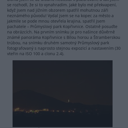
se rozhodl, že si to vynahradím. Jaké bylo mé překvapení,
když jsem nad jižním obzorem spatřil mohutnou záři
neznámého původu! Vydal jsem se na kopec za město a
jakmile se pode mnou otevřela krajina, spatřil jsem
pachatele – Průmyslový park Kopřivnice. Ostatně posuďte
na obrázcích. Na prvním snímku je pro našince důvěrně
známé panoráma Kopřivnice s Bílou horou a Štramberskou
trúbou, na snímku druhém samotný Průmyslový park
fotografovaný s naprosto stejnou expozicí a nastavením (30
vteřin na ISO 100 a clonu 2.4).