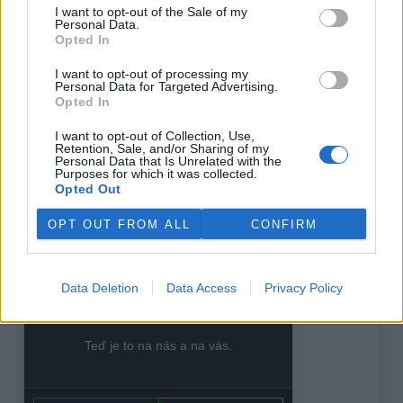
si moc přál, aby v tomto směru byla co nejdříve zjednána
I want to opt-out of the Sale of my
Personal Data.
náprava.
Opted In
Na závěr pár odkazů na informace ohledně Průmyslového
I want to opt-out of processing my
parku:
Personal Data for Targeted Advertising.
Oficiální web města Kopřivnice
Opted In
Portál rozvoje podnikání Kopřivnicka
Minulé díly O svícení
I want to opt-out of Collection, Use,
Retention, Sale, and/or Sharing of my
Článek byl převzat z
Istantních astronomických novin
ze
Personal Data that Is Unrelated with the
Purposes for which it was collected.
dne 27. 08. 2007.
Opted Out
reklama
OPT OUT FROM ALL
CONFIRM
Data Deletion
Data Access
Privacy Policy