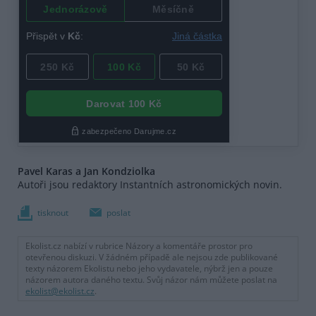
Pavel Karas a Jan Kondziolka
Autoři jsou redaktory Instantních astronomických novin.
tisknout
poslat
Ekolist.cz nabízí v rubrice Názory a komentáře prostor pro
otevřenou diskuzi. V žádném případě ale nejsou zde publikované
texty názorem Ekolistu nebo jeho vydavatele, nýbrž jen a pouze
názorem autora daného textu. Svůj názor nám můžete poslat na
ekolist@ekolist.cz
.