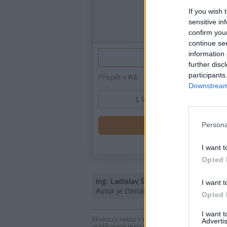
If you wish 
sensitive in
confirm you
continue se
information 
further disc
participants
Downstream 
Persona
I want t
Opted 
Ing. Ladislav Šafařík
I want t
Autor je čtenářem Ekolistu.
Opted 
I want 
Ekolist.cz nabízí v rubrice Názory a komentáře 
Advertis
publikované texty názorem Ekolistu nebo jeho v