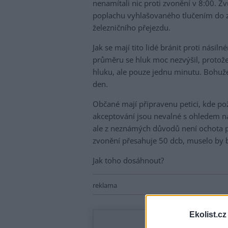
nenamítali nic proti zvonění v 8:00.
poplachu vyhlašovaného tlučením do za
železničního přejezdu.
Jak se mají tito lidé bránit proti násil
průměru se hluk moc nezvýšil, protože 
hluku, ale pouze jednu minutu. Bohuže
den.
Občané mají připravenu petici, kde poža
akceptování jsou nevalné s ohledem na
ale z neznámých důvodů není ochota p
zvonění přesahuje 50 dcb, muselo by b
Jak toho dosáhnout?
reklama
Ekolist.cz