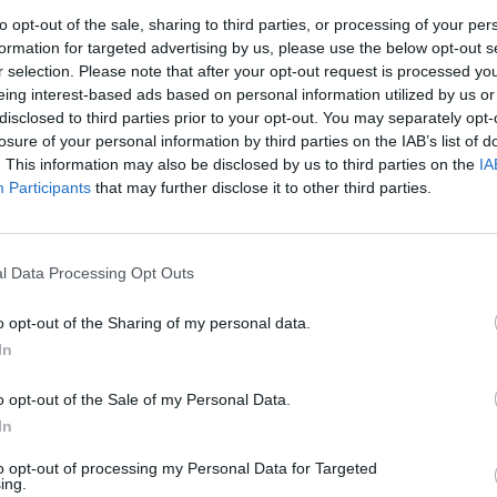
to opt-out of the sale, sharing to third parties, or processing of your per
formation for targeted advertising by us, please use the below opt-out s
r selection. Please note that after your opt-out request is processed y
eing interest-based ads based on personal information utilized by us or
disclosed to third parties prior to your opt-out. You may separately opt-
losure of your personal information by third parties on the IAB’s list of
. This information may also be disclosed by us to third parties on the
IA
Participants
that may further disclose it to other third parties.
rek
l Data Processing Opt Outs
o opt-out of the Sharing of my personal data.
In
o opt-out of the Sale of my Personal Data.
tisknout
poslat
In
to opt-out of processing my Personal Data for Targeted
prostor pro otevřenou diskuzi. V žádném případě ale nejsou zde
ing.
ydavatele, nýbrž jen a pouze názorem autora daného textu. Svůj názor