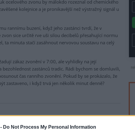
 Zvuk ocelového zvonu by málokdo rozeznal od chemického
věšené kolejnice a je pronikavější než výstražný signál u
nému rannímu buzení, když jeho zastánci tvrdí, že v
zvon sice určitě rve uši silou decibelů přesahující normu
l, ta minuta stačí zasáhnout nervovou soustavu na celý
dují zákaz zvonění v 7:00, ale vyhlídky na její
re
 bezohlednost zastánců tradic. Rádi bychom se domluvili,
osunout čas ranního zvonění. Pokud by se prokázalo, že
ýt zastaveno, i když trvá jen několik minut denně?
 -
Do Not Process My Personal Information