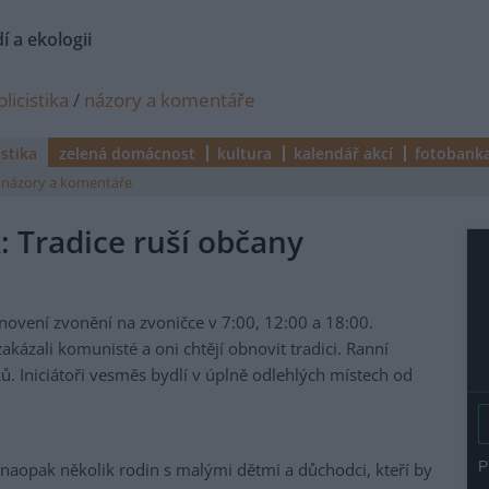
í a ekologii
licistika
/
názory a komentáře
istika
zelená domácnost
kultura
kalendář akcí
fotobank
názory a komentáře
k: Tradice ruší občany
obnovení zvonění na zvoničce v 7:00, 12:00 a 18:00.
zakázali komunisté a oni chtějí obnovit tradici. Ranní
ů. Iniciátoři vesměs bydlí v úplně odlehlých místech od
 naopak několik rodin s malými dětmi a důchodci, kteří by