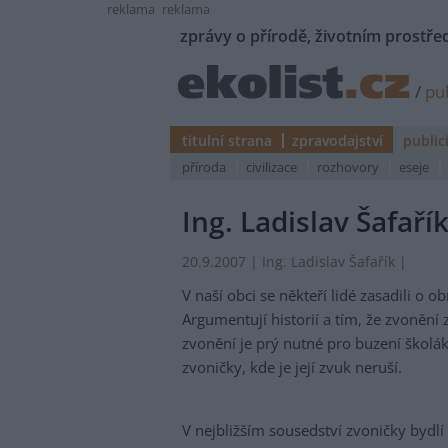
reklama
reklama
zprávy o přírodě, životním prostřed
/
pub
titulní strana
zpravodajství
public
příroda
civilizace
rozhovory
eseje
Ing. Ladislav Šafaří
20.9.2007 | Ing. Ladislav Šafařík |
V naší obci se někteří lidé zasadili o 
Argumentují historií a tím, že zvonění 
zvonění je prý nutné pro buzení školák
zvoničky, kde je její zvuk neruší.
V nejbližším sousedství zvoničky bydlí