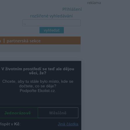
reklama
Přihlášení
rozšířené vyhledávání
a
partnerská sekce