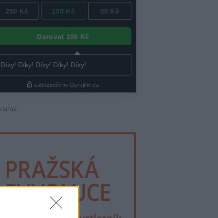
klama