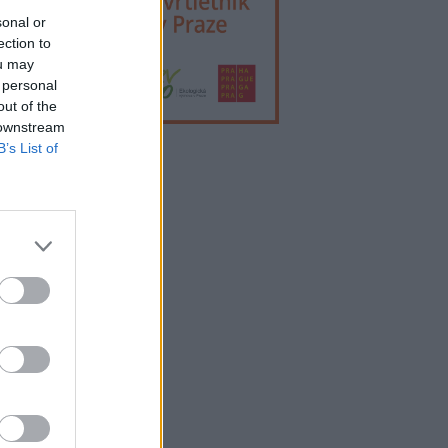
sonal or
ection to
ou may
 personal
out of the
 downstream
B’s List of
lama