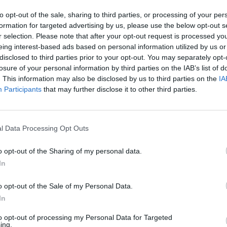
 by byl dnes považován každý kdo by použil DDT.
to opt-out of the sale, sharing to third parties, or processing of your per
gionálního operačního programu(ROP) umožňujícího
formation for targeted advertising by us, please use the below opt-out s
r selection. Please note that after your opt-out request is processed y
 „ velkoústém“ znění průhledně vše naprosto cílevědomě
eing interest-based ads based on personal information utilized by us or
řešení parkování bylo možné čerpat především finance z
disclosed to third parties prior to your opt-out. You may separately opt-
cnou místní stavební „betonovou loby“ v tichosti i na
losure of your personal information by third parties on the IAB’s list of
 Vjezdových parkovacích domů(VPD), bohužel zejména v
. This information may also be disclosed by us to third parties on the
IA
 právě Brno a chování představitelů Brna z minulého
Participants
that may further disclose it to other third parties.
 průkazně doložit! Zajímavé však je, že oproti městu
 třech případech již realizovali v Brně automatizované
užití, z nichž jeden, zdá se , bude možná využit i
l Data Processing Opt Outs
anizace. K využití APS je přivedla skutečnost, že mají k
vším pod budovami.
o opt-out of the Sharing of my personal data.
In
vat k věci tak, že „ by došlo k jednostrannému zvýhodnění
ovacího systému“. To přeci není vůbec systém
o opt-out of the Sale of my Personal Data.
r a technický princip, správný a potřebný pro život lidí.
In
ostranném zvýhodnění špatné, dokonce z principu velmi
 vzděláním! Naší povinností je prosazovat nové, a zejména
to opt-out of processing my Personal Data for Targeted
ing.