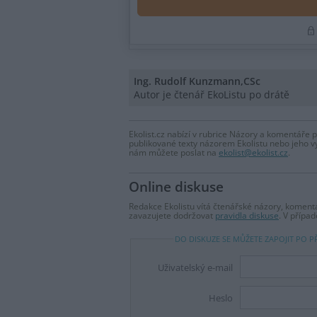
Ing. Rudolf Kunzmann,CSc
Autor je čtenář EkoListu po drátě
Ekolist.cz nabízí v rubrice Názory a komentáře 
publikované texty názorem Ekolistu nebo jeho v
nám můžete poslat na
ekolist@ekolist.cz
.
Online diskuse
Redakce Ekolistu vítá čtenářské názory, komentá
zavazujete dodržovat
pravidla diskuse
. V přípa
DO DISKUZE SE MŮŽETE ZAPOJIT PO P
Uživatelský e-mail
Heslo