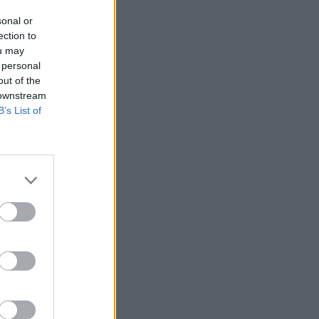
sonal or
ection to
ou may
 personal
out of the
 downstream
B’s List of