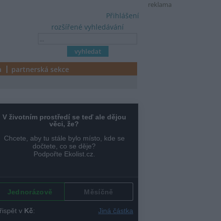
reklama
Přihlášení
rozšířené vyhledávání
a
partnerská sekce