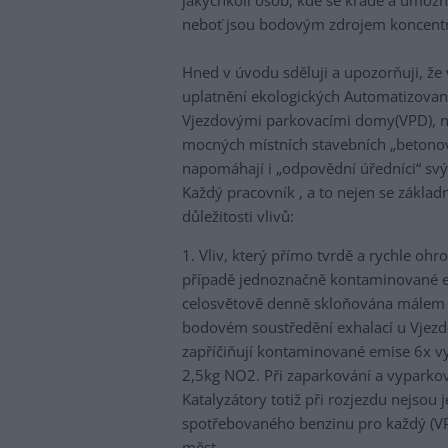
jakýchkoli osob, kde se krade a umožňuj
neboť jsou bodovým zdrojem koncent
Hned v úvodu sděluji a upozorňuji, ž
uplatnění ekologických Automatizova
Vjezdovými parkovacími domy(VPD), neb
mocných místních stavebních „betonov
napomáhají i „odpovědní úředníci“ sv
Každý pracovník , a to nejen se zákla
důležitosti vlivů:
1. Vliv, který přímo tvrdě a rychle ohro
případě jednoznačně kontaminované em
celosvětově denně skloňována málem v
bodovém soustředění exhalací u Vjezd
zapříčiňují kontaminované emise 6x vy
2,5kg NO2. Při zaparkování a vyparkov
Katalyzátory totiž při rozjezdu nejsou j
spotřebovaného benzinu pro každý (VPD
měst.