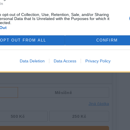
a to jsme kolegové při promoci všichni slibovali s položením
In
e! Slibovali jsme, že ve všech námi zastávaných funkcích
t. Žádám Vás a vyzývám Vás, čiňte tak každý ve Vámi
o opt-out of Collection, Use, Retention, Sale, and/or Sharing
ersonal Data that Is Unrelated with the Purposes for which it
lected.
Out
OPT OUT FROM ALL
CONFIRM
Data Deletion
Data Access
Privacy Policy