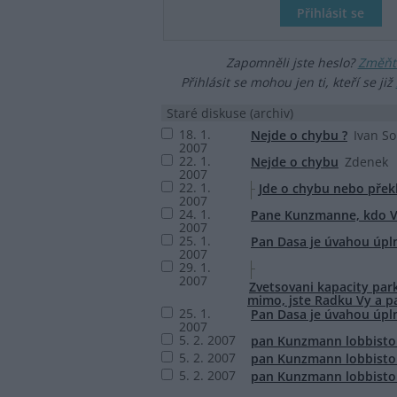
Zapomněli jste heslo?
Změňte
Přihlásit se mohou jen ti, kteří se již
Staré diskuse (archiv)
18. 1.
Nejde o chybu ?
Ivan S
2007
22. 1.
Nejde o chybu
Zdenek
2007
22. 1.
Jde o chybu nebo překl
2007
24. 1.
Pane Kunzmanne, kdo Va
2007
25. 1.
Pan Dasa je úvahou úp
2007
29. 1.
2007
Zvetsovani kapacity par
mimo, jste Radku Vy a p
25. 1.
Pan Dasa je úvahou úp
2007
5. 2. 2007
pan Kunzmann lobbisto
5. 2. 2007
pan Kunzmann lobbisto
5. 2. 2007
pan Kunzmann lobbisto