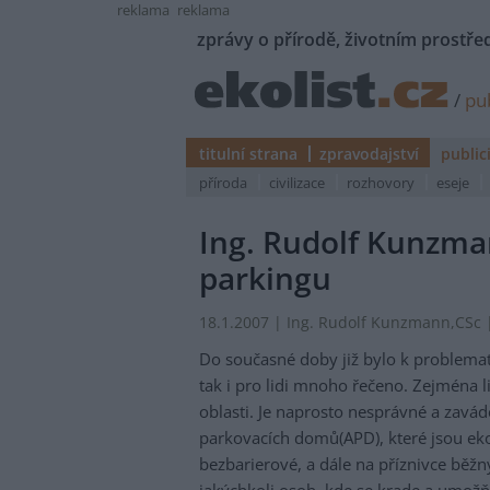
reklama
reklama
zprávy o přírodě, životním prostřed
/
pub
titulní strana
zpravodajství
public
příroda
civilizace
rozhovory
eseje
Ing. Rudolf Kunzma
parkingu
18.1.2007 | Ing. Rudolf Kunzmann,CSc 
Do současné doby již bylo k problemat
tak i pro lidi mnoho řečeno. Zejména
oblasti. Je naprosto nesprávné a zavád
parkovacích domů(APD), které jsou ek
bezbarierové, a dále na příznivce běž