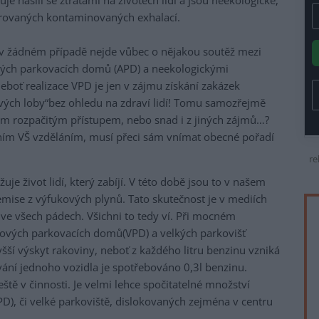
e násilí se ztrátami na životech lidí a jsou neekologické,
rovaných kontaminovaných exhalací.
e v žádném případě nejde vůbec o nějakou soutěž mezi
ných parkovacích domů (APD) a neekologickými
oť realizace VPD je jen v zájmu získání zakázek
ých loby“bez ohledu na zdraví lidí! Tomu samozřejmě
ým rozpačitým přístupem, nebo snad i z jiných zájmů…?
dním VŠ vzděláním, musí přeci sám vnímat obecné pořadí
re
žuje život lidí, který zabíjí. V této době jsou to v našem
ise z výfukových plynů. Tato skutečnost je v mediích
e všech pádech. Všichni to tedy ví. Při mocném
ových parkovacích domů(VPD) a velkých parkovišť
šší výskyt rakoviny, neboť z každého litru benzinu vzniká
ání jednoho vozidla je spotřebováno 0,3l benzinu.
eště v činnosti. Je velmi lehce spočitatelné množství
), či velké parkoviště, dislokovaných zejména v centru