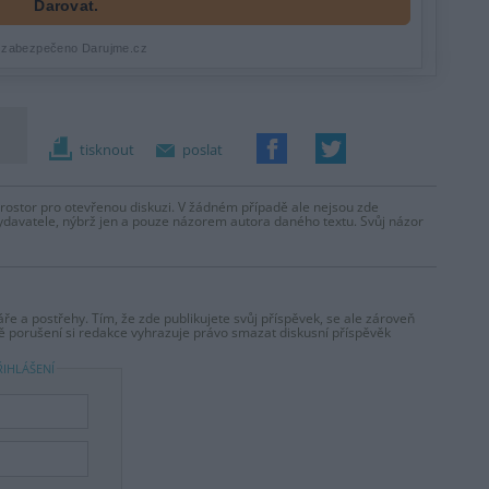
tisknout
poslat
prostor pro otevřenou diskuzi. V žádném případě ale nejsou zde
ydavatele, nýbrž jen a pouze názorem autora daného textu. Svůj názor
ře a postřehy. Tím, že zde publikujete svůj příspěvek, se ale zároveň
dě porušení si redakce vyhrazuje právo smazat diskusní příspěvěk
ŘIHLÁŠENÍ