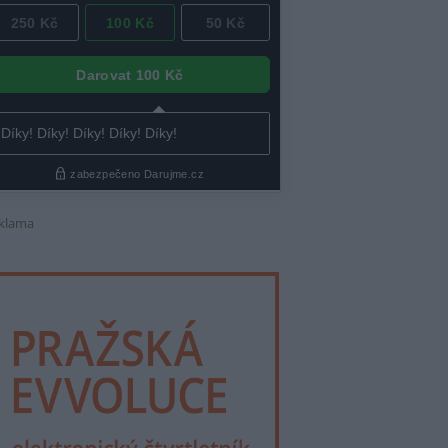
klama