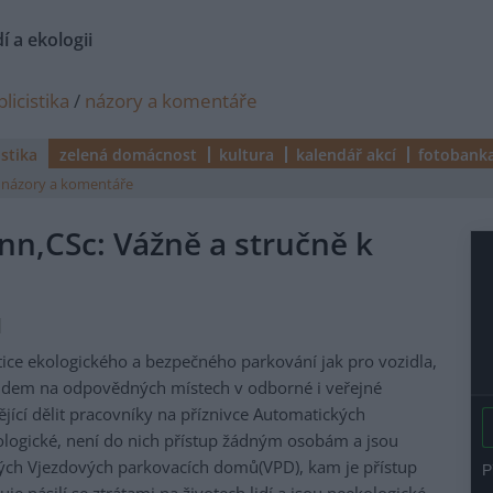
í a ekologii
licistika
/
názory a komentáře
istika
zelená domácnost
kultura
kalendář akcí
fotobank
názory a komentáře
nn,CSc: Vážně a stručně k
|
ice ekologického a bezpečného parkování jak pro vozidla,
 lidem na odpovědných místech v odborné i veřejné
ějící dělit pracovníky na příznivce Automatických
ologické, není do nich přístup žádným osobám a jsou
ných Vjezdových parkovacích domů(VPD), kam je přístup