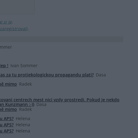
 si je
.
zaregistrovali
.
ommer
ep !
Ivan Sommer
s za tu protiekologickou propagandu plati?
Dasa
lně mimo
Radek
kovani centrech mest nici vzdy prostredi. Pokud je nekdo
an Kunzmann :-))
Dasa
lně mimo
Radek
u APS?
Helena
u APS?
Helena
u APS?
Helena