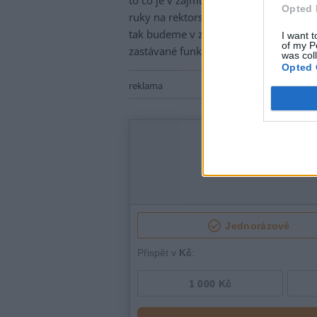
to co je v zájmu lidí a jejich zdraví! N
Opted 
ruky na rektorské žezlo! Rozpomeňte s
tak budeme v zájmu lidstva pevně čini
I want t
of my P
zastávané funkci a zejména veřejné.
was col
Opted 
reklama