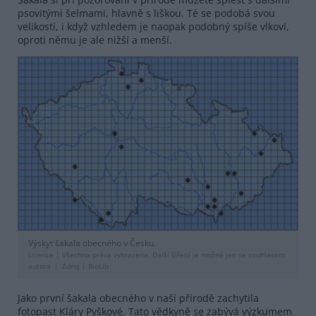
psovitými šelmami, hlavně s liškou. Té se podobá svou
velikostí, i když vzhledem je naopak podobný spíše vlkovi,
oproti němu je ale nižší a menší.
Výskyt šakala obecného v Česku.
Licence |
Všechna práva vyhrazena. Další šíření je možné jen se souhlasem
autora
Zdroj |
BioLib
Jako první šakala obecného v naší přírodě zachytila
fotopast Kláry Pyškové. Tato vědkyně se zabývá výzkumem