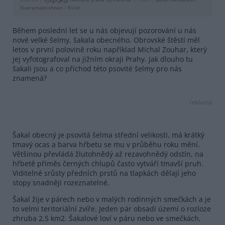
Sivaramakrishnan
/
Flickr
Během poslední let se u nás objevují pozorování u nás
nové velké šelmy, šakala obecného. Obrovské štěstí měl
letos v první polovině roku například Michal Zouhar, který
jej vyfotografoval na jižním okraji Prahy. Jak dlouho tu
šakali jsou a co příchod této psovité šelmy pro nás
znamená?
reklama
Šakal obecný je psovitá šelma střední velikosti, má krátký
tmavý ocas a barva hřbetu se mu v průběhu roku mění.
Většinou převládá žlutohnědý až rezavohnědý odstín, na
hřbetě příměs černých chlupů často vytváří tmavší pruh.
Viditelné srůsty předních prstů na tlapkách dělají jeho
stopy snadněji rozeznatelné.
Šakal žije v párech nebo v malých rodinných smečkách a je
to velmi teritoriální zvíře. Jeden pár obsadí území o rozloze
zhruba 2,5 km2. Šakalové loví v páru nebo ve smečkách,