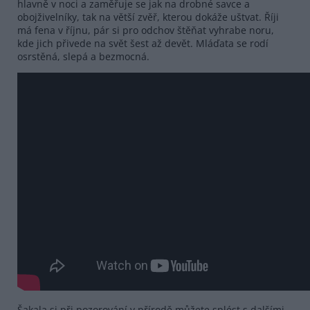
hlavně v noci a zaměřuje se jak na drobné savce a
obojživelníky, tak na větší zvěř, kterou dokáže uštvat. Říji
má fena v říjnu, pár si pro odchov štěňat vyhrabe noru,
kde jich přivede na svět šest až devět. Mláďata se rodí
osrstěná, slepá a bezmocná.
Šakala si při pozorování v přírodě můžete splést s dalšími