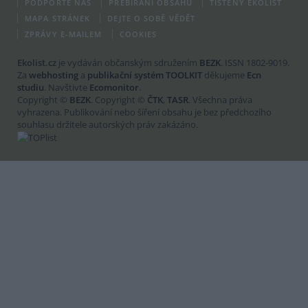
PODPOŘTE NÁS
PŘEBÍRÁNÍ OBSAHU
TIŠTĚNÝ EKOLIST
MAPA STRÁNEK
DEJTE O SOBĚ VĚDĚT
ZPRÁVY E-MAILEM
COOKIES
Ekolist.cz
je vydáván občanským sdružením
BEZK
. ISSN 1802-9019.
Za
webhosting
a
publikační systém TOOLKIT
děkujeme
Ecn
studiu
. Navštivte
Ecomonitor
.
Copyright ©
BEZK
. Copyright ©
ČTK
,
TASR
. Všechna práva
vyhrazena. Publikování nebo šíření obsahu je bez předchozího
souhlasu držitele autorských práv zakázáno.