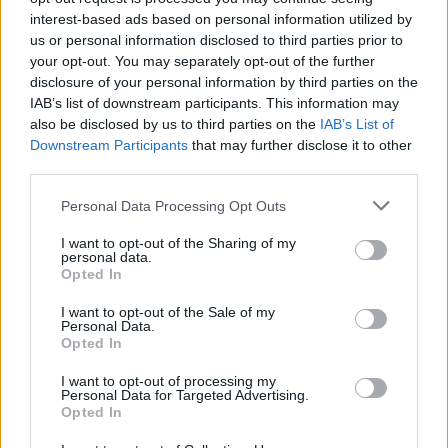
Licence |
Všechna práva vyhrazena. Další šíření je možné jen se souhlasem
autora
Zdroj |
A. Trouwborst, M. Krofel a J. D. C. Linnell
interest-based ads based on personal information utilized by
us or personal information disclosed to third parties prior to
your opt-out. You may separately opt-out of the further
Přínos šakalů by mohl spočívat v tom, že požírají mršiny
zvířat, čímž likvidují potenciální epidemiologické hrozby, a
disclosure of your personal information by third parties on the
jednak zastupují v blízkosti městských aglomerací
IAB’s list of downstream participants. This information may
vrcholové predátory a hubí drobné škůdce, uvádí James
also be disclosed by us to third parties on the
IAB’s List of
Beasley ze Savannah River Ecology Laboratory Univerzity v
Downstream Participants
that may further disclose it to other
Georgii. Poukazuje však také na to, že šakali jsou predátoři
third parties.
a mohou být zdrojem nemocí včetně vztekliny. Je-li proto
jejich populace příliš velká, mohou rizika převážit nad
Personal Data Processing Opt Outs
výhodami.
I want to opt-out of the Sharing of my
Josefa Volfová na serveru Šelmy.cz píše, že podle
personal data.
paleontologických nálezů se šakal v evropské přírodě
Opted In
objevil teprve po konci poslední doby ledové. Ze
středověku a raného novověku pak pocházejí údaje o jeho
I want to opt-out of the Sale of my
výskytu pouze ze Středomoří, z pobřeží Jaderského a také
Personal Data.
Černého moře. Jeho expanze naplno propukla až před
Opted In
zhruba padesáti až osmdesáti lety. Od té doby početnost
populace šakala roste a jednotlivá zvířata se objevují
I want to opt-out of processing my
Personal Data for Targeted Advertising.
severně a západně od původního balkánského areálu
Opted In
rozšíření.