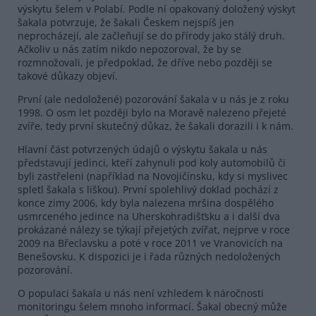
výskytu šelem v Polabí. Podle ní opakovaný doložený výskyt
šakala potvrzuje, že šakali Českem nejspíš jen
neprocházejí, ale začleňují se do přírody jako stálý druh.
Ačkoliv u nás zatím nikdo nepozoroval, že by se
rozmnožovali, je předpoklad, že dříve nebo později se
takové důkazy objeví.
První (ale nedoložené) pozorování šakala v u nás je z roku
1998. O osm let později bylo na Moravě nalezeno přejeté
zvíře, tedy první skutečný důkaz, že šakali dorazili i k nám.
Hlavní část potvrzených údajů o výskytu šakala u nás
představují jedinci, kteří zahynuli pod koly automobilů či
byli zastřeleni (například na Novojičínsku, kdy si myslivec
spletl šakala s liškou). První spolehlivý doklad pochází z
konce zimy 2006, kdy byla nalezena mršina dospělého
usmrceného jedince na Uherskohradišťsku a i další dva
prokázané nálezy se týkají přejetých zvířat, nejprve v roce
2009 na Břeclavsku a poté v roce 2011 ve Vranovicích na
Benešovsku. K dispozici je i řada různých nedoložených
pozorování.
O populaci šakala u nás není vzhledem k náročnosti
monitoringu šelem mnoho informací. Šakal obecný může