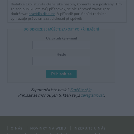
Redakce Ekolistu vítá čtenářské názory, komentáře a postřehy. Tím,
že zde publikujete svůj příspěvek, se ale zároveň zavazujete
dodržovat
pravidla diskuse
. V případě porušení si redakce
vyhrazuje právo smazat diskusní příspěvěk
DO DISKUZE SE MŮŽETE ZAPOJIT PO PŘIHLÁŠENÍ
Uživatelský e-mail
Heslo
Zapomněli jste heslo?
Změňte si je
.
Přihlásit se mohou jen ti, kteří se již
zaregistrovali
.
O NÁS
NOVINKY NA WEBU
INZERUJTE U NÁS