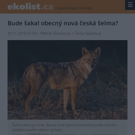
☰
/
publicistika
/
příroda
Bude šakal obecný nová česká šelma?
30.11.2016 01:54 | PRAHA (
Ekolist.cz
) | Šárka Spáčilová
Šakal obecný v Indii. Barva srsti bývá proměnlivá podle ročního
období a podle oblasti výskytu.
Licence |
Některá práva vyhrazena
Foto |
Balaji Venkatesh