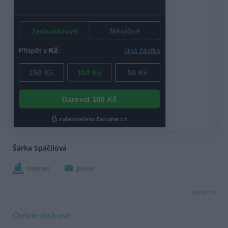
Šárka Spáčilová
tisknout
poslat
reklama
Online diskuse