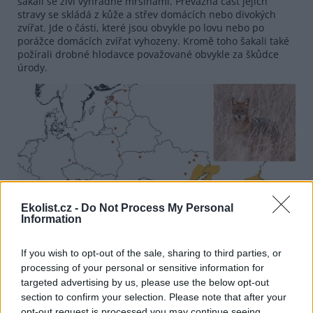
šakali se živí výhradně mršinami. Převážná část jejich
stravy se skládá z kůže a střev domácích nebo divokých
zvířat. Jde o části, které jsou obvykle po lovu nebo po
porážce domácích zvířat vyhozeny. Kromě toho šakali také
požírali drobné hlodavce považované obvykle za škůdce
úrody.
Ekolist.cz -
Do Not Process My Personal
Information
If you wish to opt-out of the sale, sharing to third parties, or
processing of your personal or sensitive information for
targeted advertising by us, please use the below opt-out
section to confirm your selection. Please note that after your
Mapa aktuálního výskytu šakala obecného
opt-out request is processed you may continue seeing