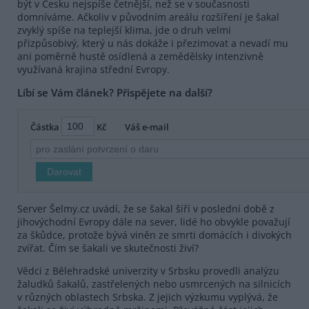
být v Česku nejspíše četnější, než se v současnosti
domníváme. Ačkoliv v původním areálu rozšíření je šakal
zvyklý spíše na teplejší klima, jde o druh velmi
přizpůsobivý, který u nás dokáže i přezimovat a nevadí mu
ani poměrně hustě osídlená a zemědělsky intenzivně
využívaná krajina střední Evropy.
Líbí se Vám článek? Přispějete na další?
Částka
Kč
Váš e-mail
Server Šelmy.cz uvádí, že se šakal šíří v poslední době z
jihovýchodní Evropy dále na sever, lidé ho obvykle považují
za škůdce, protože bývá viněn ze smrti domácích i divokých
zvířat. Čím se šakali ve skutečnosti živí?
Vědci z Bělehradské univerzity v Srbsku provedli analýzu
žaludků šakalů, zastřelených nebo usmrcených na silnicích
v různých oblastech Srbska. Z jejich výzkumu vyplývá, že