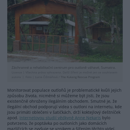
Záchranné a rehabilitační centrum pro outloně váhavé, Sumatra.
Licence |
Všechna práva vyhrazena. Další šíření je možné jen se souhlasem
autora
Foto |
Lucie Čižmářová /
The Kukang Rescue Program
Monitorovat populace outloňů je problematické kvůli jejich
způsobu života, nicméně si můžeme být jisti, že jsou
existenčně ohroženy ilegálním obchodem. Smutné je, že
ilegální obchod podporují videa s outloni na internetu, kde
jsou primáti oblečeni v šatičkách, drží koktejlový deštníček
apod.
Internetovou studií vědkyně Anne Nekaris
bylo
potvrzeno, že poptávka po outloních jako domácích
mazlíčcích se zvyšuje se vznikem a šířením těchto videí.