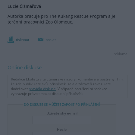
Lucie Čižmářová
Autorka pracuje pro The Kukang Rescue Program a je
terénní pracovnicí Zoo Olomouc.
tisknout
poslat
reklama
Online diskuse
Redakce Ekolistu vítá čtenářské názory, komentáře a postřehy. Tím,
že zde publikujete svůj příspěvek, se ale zároveň zavazujete
dodržovat
pravidla diskuse
. V případě porušení si redakce
vyhrazuje právo smazat diskusní příspěvěk
DO DISKUZE SE MŮŽETE ZAPOJIT PO PŘIHLÁŠENÍ
Uživatelský e-mail
Heslo