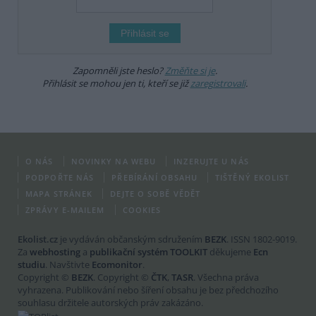
Zapomněli jste heslo?
Změňte si je
.
Přihlásit se mohou jen ti, kteří se již
zaregistrovali
.
O NÁS
NOVINKY NA WEBU
INZERUJTE U NÁS
PODPOŘTE NÁS
PŘEBÍRÁNÍ OBSAHU
TIŠTĚNÝ EKOLIST
MAPA STRÁNEK
DEJTE O SOBĚ VĚDĚT
ZPRÁVY E-MAILEM
COOKIES
Ekolist.cz
je vydáván občanským sdružením
BEZK
. ISSN 1802-9019.
Za
webhosting
a
publikační systém TOOLKIT
děkujeme
Ecn
studiu
. Navštivte
Ecomonitor
.
Copyright ©
BEZK
. Copyright ©
ČTK
,
TASR
. Všechna práva
vyhrazena. Publikování nebo šíření obsahu je bez předchozího
souhlasu držitele autorských práv zakázáno.