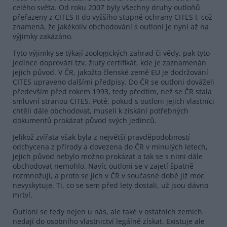
celého světa. Od roku 2007 byly všechny druhy outloňů
přeřazeny z CITES II do vyššího stupně ochrany CITES I, což
znamená, že jakékoliv obchodování s outloni je nyní až na
výjimky zakázáno.
Tyto výjimky se týkají zoologických zahrad či vědy, pak tyto
jedince doprovází tzv. žlutý certifikát, kde je zaznamenán
jejich původ. V ČR, jakožto členské země EU je dodržování
CITES upraveno dalšími předpisy. Do ČR se outloni dováželi
především před rokem 1993, tedy předtím, než se ČR stala
smluvní stranou CITES. Poté, pokud s outloni jejich vlastníci
chtěli dále obchodovat, museli k získání potřebných
dokumentů prokázat původ svých jedinců.
Jelikož zvířata však byla z největší pravděpodobností
odchycena z přírody a dovezena do ČR v minulých letech,
jejich původ nebylo možno prokázat a tak se s nimi dále
obchodovat nemohlo. Navíc outloni se v zajetí špatně
rozmnožují, a proto se jich v ČR v současné době již moc
nevyskytuje. Ti, co se sem před lety dostali, už jsou dávno
mrtví.
Outloni se tedy nejen u nás, ale také v ostatních zemích
nedají do osobního vlastnictví legálně získat. Existuje ale