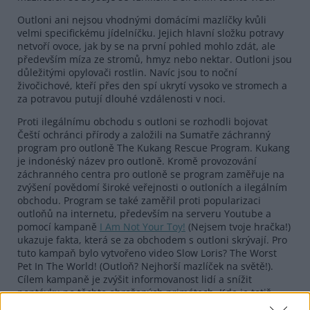
Outloni ani nejsou vhodnými domácími mazlíčky kvůli
velmi specifickému jídelníčku. Jejich hlavní složku potravy
netvoří ovoce, jak by se na první pohled mohlo zdát, ale
především míza ze stromů, hmyz nebo nektar. Outloni jsou
důležitými opylovači rostlin. Navíc jsou to noční
živočichové, kteří přes den spí ukrytí vysoko ve stromech a
za potravou putují dlouhé vzdálenosti v noci.
Proti ilegálnímu obchodu s outloni se rozhodli bojovat
Čeští ochránci přírody a založili na Sumatře záchranný
program pro outloně The Kukang Rescue Program. Kukang
je indonéský název pro outloně. Kromě provozování
záchranného centra pro outloně se program zaměřuje na
zvýšení povědomí široké veřejnosti o outloních a ilegálním
obchodu. Program se také zaměřil proti popularizaci
outloňů na internetu, především na serveru Youtube a
pomocí kampaně
I Am Not Your Toy!
(Nejsem tvoje hračka!)
ukazuje fakta, která se za obchodem s outloni skrývají. Pro
tuto kampaň bylo vytvořeno video Slow Loris? The Worst
Pet In The World! (Outloň? Nejhorší mazlíček na světě!).
Cílem kampaně je zvýšit informovanost lidí a snížit
poptávku po těchto ohrožených primátech. Kde je totiž
poptávka, zůstává i nabídka. Je jen na nás, jak vysoká bude.