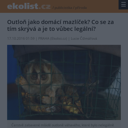
☰
/
publicistika
/
příroda
Outloň jako domácí mazlíček? Co se za
tím skrývá a je to vůbec legální?
17.10.2016 01:59 | PRAHA (
Ekolist.cz
) | Lucie Čižmářová
Čerstvě zabavené mládě outloně váhavého, které bylo nelegálně