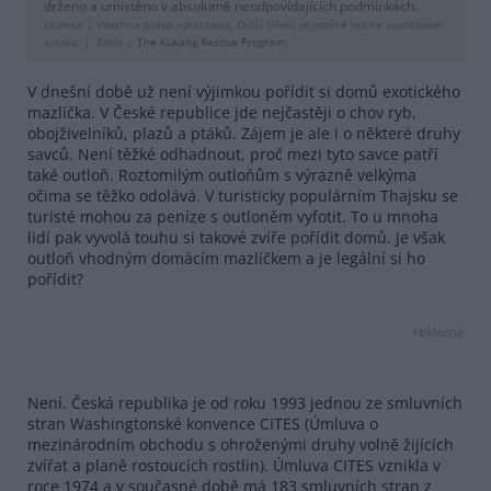
drženo a umístěno v absolutně neodpovídajících podmínkách.
Licence |
Všechna práva vyhrazena. Další šíření je možné jen se souhlasem
autora
Zdroj |
The Kukang Rescue Program
V dnešní době už není výjimkou pořídit si domů exotického
mazlíčka. V České republice jde nejčastěji o chov ryb,
obojživelníků, plazů a ptáků. Zájem je ale i o některé druhy
savců. Není těžké odhadnout, proč mezi tyto savce patří
také outloň. Roztomilým outloňům s výrazně velkýma
očima se těžko odolává. V turisticky populárním Thajsku se
turisté mohou za peníze s outloněm vyfotit. To u mnoha
lidí pak vyvolá touhu si takové zvíře pořídit domů. Je však
outloň vhodným domácím mazlíčkem a je legální si ho
pořídit?
reklama
Není. Česká republika je od roku 1993 jednou ze smluvních
stran Washingtonské konvence CITES (Úmluva o
mezinárodním obchodu s ohroženými druhy volně žijících
zvířat a planě rostoucích rostlin). Úmluva CITES vznikla v
roce 1974 a v současné době má 183 smluvních stran z