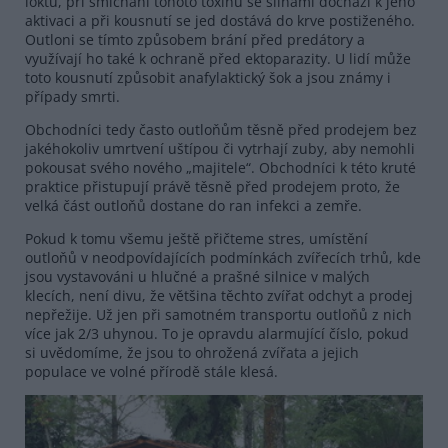
loktů, při smíchání tohoto toxinu se slinami dochází k jeho
aktivaci a při kousnutí se jed dostává do krve postiženého.
Outloni se tímto způsobem brání před predátory a
využívají ho také k ochraně před ektoparazity. U lidí může
toto kousnutí způsobit anafylaktický šok a jsou známy i
případy smrti.
Obchodníci tedy často outloňům těsně před prodejem bez
jakéhokoliv umrtvení uštípou či vytrhají zuby, aby nemohli
pokousat svého nového „majitele“. Obchodníci k této kruté
praktice přistupují právě těsně před prodejem proto, že
velká část outloňů dostane do ran infekci a zemře.
Pokud k tomu všemu ještě přičteme stres, umístění
outloňů v neodpovídajících podmínkách zvířecích trhů, kde
jsou vystavováni u hlučné a prašné silnice v malých
klecích, není divu, že většina těchto zvířat odchyt a prodej
nepřežije. Už jen při samotném transportu outloňů z nich
více jak 2/3 uhynou. To je opravdu alarmující číslo, pokud
si uvědomíme, že jsou to ohrožená zvířata a jejich
populace ve volné přírodě stále klesá.