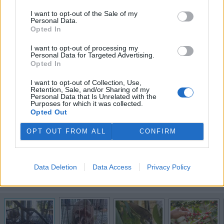
předchozí
další
I want to opt-out of the Sale of my
Personal Data.
Opted In
I want to opt-out of processing my
Personal Data for Targeted Advertising.
Opted In
I want to opt-out of Collection, Use,
Retention, Sale, and/or Sharing of my
Personal Data that Is Unrelated with the
Purposes for which it was collected.
Opted Out
OPT OUT FROM ALL
CONFIRM
Outloň váhavý u majitele v malé ptačí kleci u silnice. Odtud byl zabaven a
přemístěn do Kukang Rescue Programu.
Data Deletion
Data Access
Privacy Policy
Licence |
Všechna práva vyhrazena. Další šíření je možné jen se souhlasem
autora
Foto |
Lucie Čižmářová /
The Kukang Rescue Program