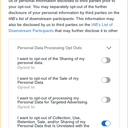
us or personal information disclosed to third parties prior to
bublavé zvuky se nesou po svahu. Dlouhé minuty
your opt-out. You may separately opt-out of the further
pozorujeme tokání, teď se však žádnému z kohoutků
disclosure of your personal information by third parties on the
nedaří se slepičkou spářit.
IAB’s list of downstream participants. This information may
also be disclosed by us to third parties on the
IAB’s List of
Downstream Participants
that may further disclose it to other
third parties.
Personal Data Processing Opt Outs
I want to opt-out of the Sharing of my
personal data.
Opted In
I want to opt-out of the Sale of my
Personal Data.
Opted In
I want to opt-out of processing my
Tok tetřívků obecných, Krkonoše
Personal Data for Targeted Advertising.
Licence |
Některá práva vyhrazena
Foto |
Jan Stejskal /
Opted In
Ekolist.cz
I want to opt-out of Collection, Use,
Retention, Sale, and/or Sharing of my
Když slepičky popojdou směrem k opodál stojícímu třetímu
Personal Data that Is Unrelated with the