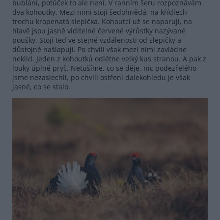
bublání, potůček to ale není. V ranním šeru rozpoznávám
dva kohoutky. Mezi nimi stojí šedohnědá, na křídlech
trochu kropenatá slepička. Kohoutci už se naparují, na
hlavě jsou jasně viditelné červené výrůstky nazývané
poušky. Stojí teď ve stejné vzdálenosti od slepičky a
důstojně našlapují. Po chvíli však mezi nimi zavládne
neklid. Jeden z kohoutků odlétne velký kus stranou. A pak z
louky úplně pryč. Netušíme, co se děje, nic podezřelého
jsme nezaslechli, po chvíli ostření dalekohledu je však
jasné, co se stalo.