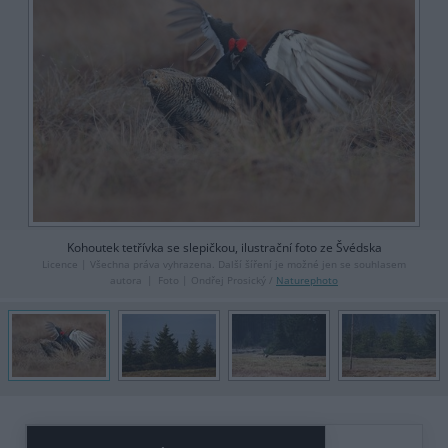
Kohoutek tetřívka se slepičkou, ilustrační foto ze Švédska
Licence |
Všechna práva vyhrazena. Další šíření je možné jen se souhlasem
autora
Foto |
Ondřej Prosický /
Naturephoto