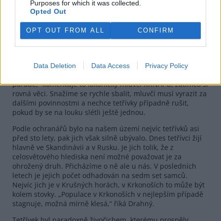
kohoutkovi, jeden z nápadníků proti němu prudce vyrazí.
Purposes for which it was collected.
Mohutný výpad končí třepotáním křídel, oháněním se
Opted Out
zobákem a vůbec pořádnou šarvátkou. Červené hřebínky
trčí kohoutkům proti sobě, zatímco u samiček zůstal jediný
OPT OUT FROM ALL
CONFIRM
kohoutek. Ani ten se ale nepáří.
Slepičky ještě notnou chvíli našlapují, pak však obě
najednou odlétají. Kohoutci se ještě pár minut motají
Data Deletion
Data Access
Privacy Policy
kolem, pak však odlétají i oni. „Ženský zmizeli a je po
parádě,“ komentuje to lakonicky mluvčí KRNAPU, zatímco si
rovná věci. Snažíme se rychle sbalit, mluvčí musí vyrazit za
dalšími povinnostmi a nechce tetřívky případně rušit,
pokud by se na louku slétli ještě jednou.
Podle ochranářů bylo na našem území nejvíc tetřívků asi
před sto lety, pak jich však silně ubývalo. Dnes tetřívci žijí
hlavně ve Skandinávii a v Rusku. Je jich tolik, že z
celosvětového hlediska není možné považovat je za
ohrožený druh. Přicházíme o ně ale u nás. V posledních
letech je jejich počet odhadován na sedm set samců.
Nejvíc jich je v Krušných horách, v Krkonoších to může být
kolem stovky. „Populace v Krkonoších v nejlepším případě
stagnuje, možná mírně klesá,“ říká Drahný.
Tetřívek byl paradoxně živočichem, kterému prospěly