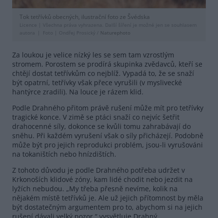
Tok tetřívků obecných, ilustrační foto ze Švédska
Licence |
Všechna práva vyhrazena. Další šíření je možné jen se souhlasem
autora
Foto |
Ondřej Prosický /
Naturephoto
Za loukou je velice nízký les se sem tam vzrostlým
stromem. Porostem se prodírá skupinka zvědavců, kteří se
chtějí dostat tetřívkům co nejblíž. Vypadá to, že se snaží
být opatrní, tetřívky však přece vyrušili (v myslivecké
hantýrce zradili). Na louce je rázem klid.
Podle Drahného přitom právě rušení může mít pro tetřívky
tragické konce. V zimě se ptáci snaží co nejvíc šetřit
drahocenné síly, dokonce se kvůli tomu zahrabávají do
sněhu. Při každém vyrušení však o síly přicházejí. Podobně
může být pro jejich reprodukci problém, jsou-li vyrušováni
na tokaništích nebo hnízdištích.
Z tohoto důvodu je podle Drahného potřeba udržet v
Krkonoších klidové zóny, kam lidé chodit nebo jezdit na
lyžích nebudou. „My třeba přesně nevíme, kolik na
nějakém místě tetřívků je. Ale už jejich přítomnost by měla
být dostatečným argumentem pro to, abychom si na jejich
rušení dávali velký pozor,“ vysvětluje Drahný.