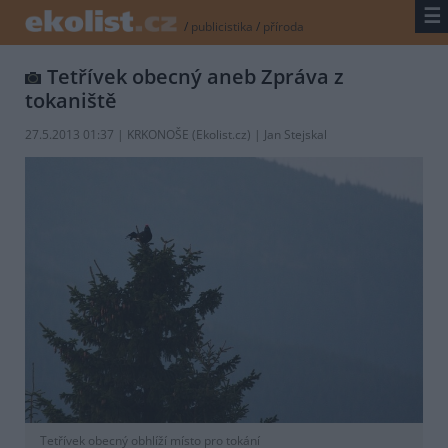
☰
/
publicistika
/
příroda
Tetřívek obecný aneb Zpráva z
tokaniště
27.5.2013 01:37 | KRKONOŠE (
Ekolist.cz
) | Jan Stejskal
Tetřívek obecný obhlíží místo pro tokání