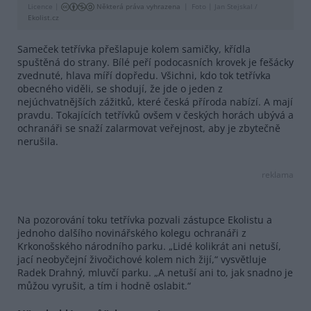
Licence |
Některá práva vyhrazena
Foto |
Jan Stejskal /
Ekolist.cz
Sameček tetřívka přešlapuje kolem samičky, křídla
spuštěná do strany. Bílé peří podocasních krovek je fešácky
zvednuté, hlava míří dopředu. Všichni, kdo tok tetřívka
obecného viděli, se shodují, že jde o jeden z
nejúchvatnějších zážitků, které česká příroda nabízí. A mají
pravdu. Tokajících tetřívků ovšem v českých horách ubývá a
ochranáři se snaží zalarmovat veřejnost, aby je zbytečně
nerušila.
reklama
Na pozorování toku tetřívka pozvali zástupce Ekolistu a
jednoho dalšího novinářského kolegu ochranáři z
Krkonošského národního parku. „Lidé kolikrát ani netuší,
jací neobyčejní živočichové kolem nich žijí,“ vysvětluje
Radek Drahný, mluvčí parku. „A netuší ani to, jak snadno je
můžou vyrušit, a tím i hodně oslabit.“