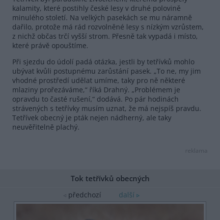
kalamity, které postihly české lesy v druhé polovině
minulého století. Na velkých pasekách se mu náramně
dařilo, protože má rád rozvolněné lesy s nízkým vzrůstem,
z nichž občas trčí vyšší strom. Přesně tak vypadá i místo,
které právě opouštíme.
Při sjezdu do údolí padá otázka, jestli by tetřívků mohlo
ubývat kvůli postupnému zarůstání pasek. „To ne, my jim
vhodné prostředí udělat umíme, taky pro ně některé
mlaziny prořezáváme,“ říká Drahný. „Problémem je
opravdu to časté rušení,“ dodává. Po pár hodinách
strávených s tetřívky musím uznat, že má nejspíš pravdu.
Tetřívek obecný je pták nejen nádherný, ale taky
neuvěřitelně plachý.
reklama
Tok tetřívků obecných
předchozí
další