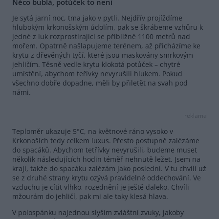
Něco bublá, potůček to není
Je sytá jarní noc, tma jako v pytli. Nejdřív projíždíme
hlubokým krkonošským údolím, pak se škrábeme vzhůru k
jedné z luk rozprostírající se přibližně 1100 metrů nad
mořem. Opatrně našlapujeme terénem, až přicházíme ke
krytu z dřevěných tyčí, které jsou maskovány smrkovým
jehličím. Těsně vedle krytu klokotá potůček – chytré
umístění, abychom teřívky nevyrušili hlukem. Pokud
všechno dobře dopadne, měli by přiletět na svah pod
námi.
reklama
Teploměr ukazuje 5°C, na květnové ráno vysoko v
Krkonoších tedy celkem luxus. Přesto postupně zalézáme
do spacáků. Abychom tetřívky nevyrušili, budeme muset
několik následujících hodin téměř nehnutě ležet. Jsem na
kraji, takže do spacáku zalézám jako poslední. V tu chvíli už
se z druhé strany krytu ozývá pravidelné oddechování. Ve
vzduchu je cítit vlhko, rozednění je ještě daleko. Chvíli
mžourám do jehličí, pak mi ale taky klesá hlava.
V polospánku najednou slyším zvláštní zvuky, jakoby