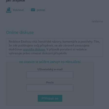
Jan Stejskal
tisknout
poslat
reklama
Online diskuse
Redakce Ekolistu vítá čtenářské názory, komentáře a postřehy. Tím,
že zde publikujete svůj příspěvek, se ale zároveň zavazujete
dodržovat
pravidla diskuse
. V případě porušení si redakce
vyhrazuje právo smazat diskusní příspěvěk
DO DISKUZE SE MŮŽETE ZAPOJIT PO PŘIHLÁŠENÍ
Uživatelský e-mail
Heslo