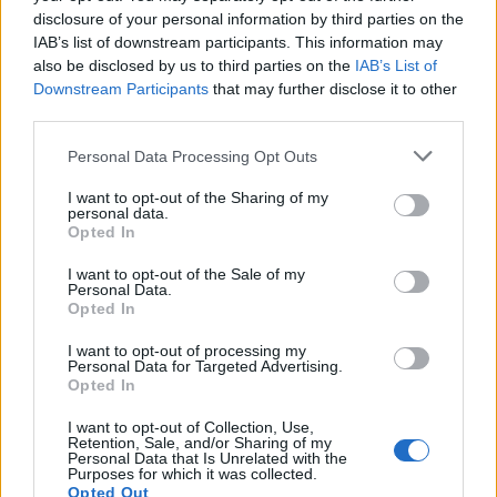
moře. Průvodce povídá o historii jednotlivých míst.
disclosure of your personal information by third parties on the
IAB’s list of downstream participants. This information may
also be disclosed by us to third parties on the
IAB’s List of
reklama
Downstream Participants
that may further disclose it to other
V loňském roce pak Hnutí DUHA rozšířilo nabídku o
third parties.
jednodenní a dvoudenní
výpravy do divočiny dalších míst
Šumavy
. A spolu s
koncerty pro šumavskou divočinu
Personal Data Processing Opt Outs
přibyly i předkoncertní exkurze pro muzikanty, jejich
přátele a fanoušky. Projděte si virtuálně malý kousek cesty
I want to opt-out of the Sharing of my
s nimi.
personal data.
Opted In
V roce 2008 začala výlety do divočiny s průvodcem
pořádat
také Správa NP Šumava
.
I want to opt-out of the Sale of my
Personal Data.
Opted In
reklama
I want to opt-out of processing my
Personal Data for Targeted Advertising.
Opted In
Šumavská divočina
předchozí
další
I want to opt-out of Collection, Use,
Retention, Sale, and/or Sharing of my
Personal Data that Is Unrelated with the
Purposes for which it was collected.
Opted Out