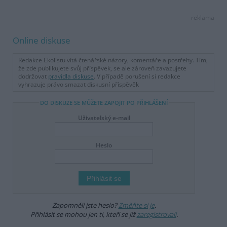
reklama
Online diskuse
Redakce Ekolistu vítá čtenářské názory, komentáře a postřehy. Tím,
že zde publikujete svůj příspěvek, se ale zároveň zavazujete
dodržovat
pravidla diskuse
. V případě porušení si redakce
vyhrazuje právo smazat diskusní příspěvěk
DO DISKUZE SE MŮŽETE ZAPOJIT PO PŘIHLÁŠENÍ
Uživatelský e-mail
Heslo
Zapomněli jste heslo?
Změňte si je
.
Přihlásit se mohou jen ti, kteří se již
zaregistrovali
.