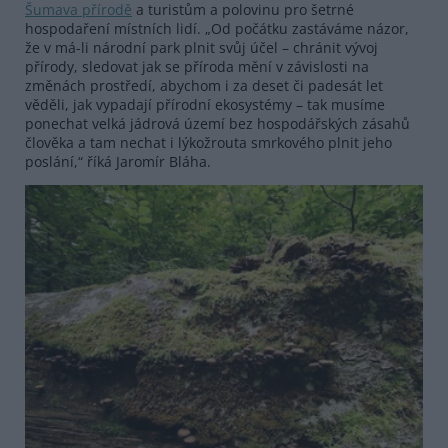
Šumava přírodě
a turistům a polovinu pro šetrné
hospodaření místních lidí. „Od počátku zastáváme názor,
že v má-li národní park plnit svůj účel – chránit vývoj
přírody, sledovat jak se příroda mění v závislosti na
změnách prostředí, abychom i za deset či padesát let
věděli, jak vypadají přírodní ekosystémy – tak musíme
ponechat velká jádrová území bez hospodářských zásahů
člověka a tam nechat i lýkožrouta smrkového plnit jeho
poslání,“ říká Jaromír Bláha.