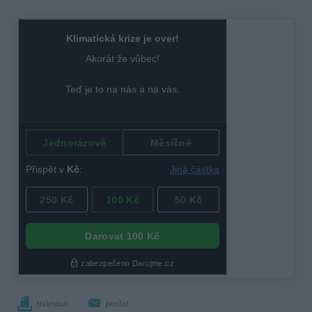
tisknout
poslat