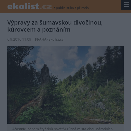
☰
/
publicistika
/
příroda
Výpravy za šumavskou divočinou,
kůrovcem a poznáním
6.9.2016 11:09 | PRAHA (
Ekolist.cz
)
Účastníci během čtyř dnů navštíví různá místa obou národních