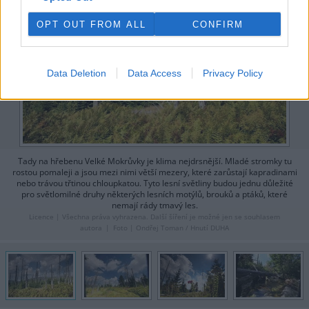
OPT OUT FROM ALL
CONFIRM
Data Deletion
Data Access
Privacy Policy
Tady na hřebenu Velké Mokrůvky je klima nejdrsnější. Mladé stromky tu
rostou pomaleji a jsou mezi nimi větší mezery, které zarůstají kapradinami
nebo trávou třtinou chloupkatou. Tyto lesní světliny budou jednu důležité
pro světlomilné druhy některých lesních motýlů, brouků a ptáků, které
nemají rády tmavý les.
Licence |
Všechna práva vyhrazena. Další šíření je možné jen se souhlasem
autora
Foto |
Ondřej Toman / Hnutí DUHA