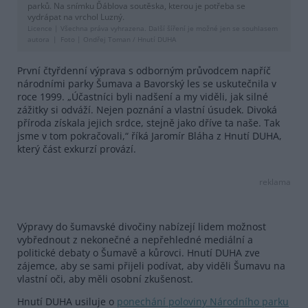
parků. Na snímku Ďáblova soutěska, kterou je potřeba se
vydrápat na vrchol Luzný.
Licence |
Všechna práva vyhrazena. Další šíření je možné jen se souhlasem
autora
Foto |
Ondřej Toman / Hnutí DUHA
První čtyřdenní výprava s odborným průvodcem napříč
národními parky Šumava a Bavorský les se uskutečnila v
roce 1999. „Účastníci byli nadšení a my viděli, jak silné
zážitky si odváží. Nejen poznání a vlastní úsudek. Divoká
příroda získala jejich srdce, stejně jako dříve ta naše. Tak
jsme v tom pokračovali,“ říká Jaromír Bláha z Hnutí DUHA,
který část exkurzí provází.
reklama
Výpravy do šumavské divočiny nabízejí lidem možnost
vybřednout z nekonečné a nepřehledné mediální a
politické debaty o Šumavě a kůrovci. Hnutí DUHA zve
zájemce, aby se sami přijeli podívat, aby viděli Šumavu na
vlastní oči, aby měli osobní zkušenost.
Hnutí DUHA usiluje o
ponechání poloviny Národního parku