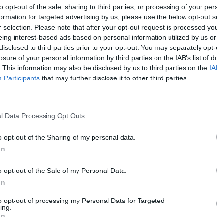
to opt-out of the sale, sharing to third parties, or processing of your per
mikálie, některých totiž v atmosféře stále přibývá, jiné
formation for targeted advertising by us, please use the below opt-out s
 Základní otázkou je, co dělat s látkami, které jsou stále
r selection. Please note that after your opt-out request is processed y
požárních systémech. Je rozdíl, jestli se budeme snažit,
eing interest-based ads based on personal information utilized by us or
 necháme jen tak uniknout. V této oblasti by protokol
disclosed to third parties prior to your opt-out. You may separately opt-
losure of your personal information by third parties on the IAB’s list of
. This information may also be disclosed by us to third parties on the
IA
žívá se například jako dezinfekční prostředek v
Participants
that may further disclose it to other third parties.
spělé země měly přestat používat do roku 2005 – pozn.
í výjimky z protokolu. Mohou pro to mít dobré důvody,
imky dostanou, bude to mít na ozonovou vrstvu silný
l Data Processing Opt Outs
o opt-out of the Sharing of my personal data.
uorkarbonů (HCFC – používají se například v chladicích
In
), které ničí ozon relativně méně. U nich by se ale mohlo
távka v rozvojových zemích. Pak bychom se jim museli
o opt-out of the Sale of my Personal Data.
In
í možné považovat za vyřešený ...
to opt-out of processing my Personal Data for Targeted
 ale velmi hloupé domnívat se, že jde o vyřešenou věc, o
ing.
In