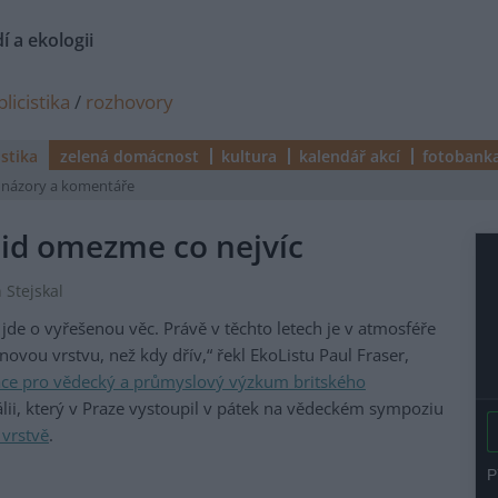
í a ekologii
licistika
/
rozhovory
istika
zelená domácnost
kultura
kalendář akcí
fotobank
názory a komentáře
id omezme co nejvíc
 Stejskal
jde o vyřešenou věc. Právě v těchto letech je v atmosféře
ovou vrstvu, než kdy dřív,“ řekl EkoListu Paul Fraser,
ce pro vědecký a průmyslový výzkum britského
lii, který v Praze vystoupil v pátek na vědeckém sympoziu
vrstvě
.