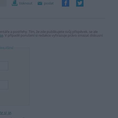
tisknout
poslat
táře a postřehy. Tím, že zde publikujete svůj příspěvek, se ale
se
. V případě porušení si redakce vyhrazuje právo smazat diskusní
ŘIHLÁŠENÍ
 si je
.