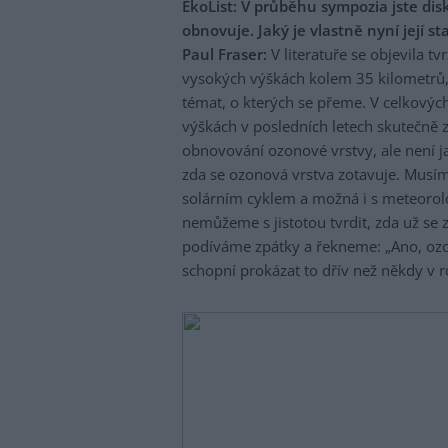
EkoList: V průběhu sympozia jste dis
obnovuje. Jaký je vlastně nyní její st
Paul Fraser:
V literatuře se objevila t
vysokých výškách kolem 35 kilometrů, t
témat, o kterých se přeme. V celkovýc
výškách v posledních letech skutečně 
obnovování ozonové vrstvy, ale není j
zda se ozonová vrstva zotavuje. Musím
solárním cyklem a možná i s meteorolo
nemůžeme s jistotou tvrdit, zda už se 
podíváme zpátky a řekneme: „Ano, ozo
schopní prokázat to dřív než někdy v 