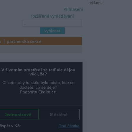
reklama
Přihlášení
rozšířené vyhledávání
a
partnerská sekce