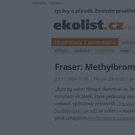
reklama
reklama
zprávy o přírodě, životním prostřed
/
pub
titulní strana
zpravodajství
public
příroda
civilizace
rozhovory
eseje
Fraser: Methylbrom
23.11.2004 18:06 | PRAHA (EkoList) | Jan
„Bylo by velmi hloupé domnívat se, že 
mnohem víc látek, které poškozují ozon
vedoucí výzkumný pracovník
Organiza
Společenství národů
se sídlem v Austrá
před zahájením
konference o ozonové 