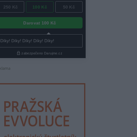
klama