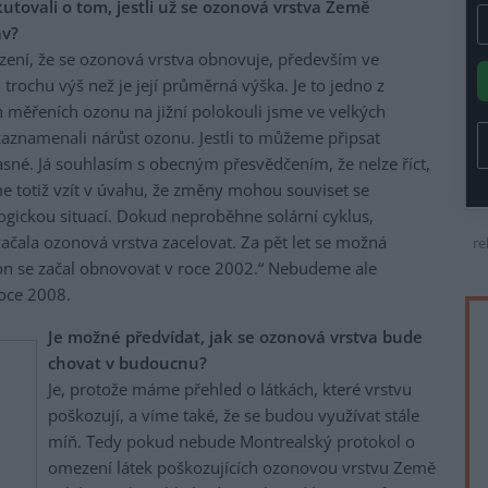
kutovali o tom, jestli už se ozonová vrstva Země
av?
vrzení, že se ozonová vrstva obnovuje, především ve
rochu výš než je její průměrná výška. Je to jedno z
h měřeních ozonu na jižní polokouli jsme ve velkých
zaznamenali nárůst ozonu. Jestli to můžeme připsat
asné. Já souhlasím s obecným přesvědčením, že nelze říct,
e totiž vzít v úvahu, že změny mohou souviset se
gickou situací. Dokud neproběhne solární cyklus,
začala ozonová vrstva zacelovat. Za pět let se možná
re
n se začal obnovovat v roce 2002.“ Nebudeme ale
roce 2008.
Je možné předvídat, jak se ozonová vrstva bude
chovat v budoucnu?
Je, protože máme přehled o látkách, které vrstvu
poškozují, a víme také, že se budou využívat stále
míň. Tedy pokud nebude Montrealský protokol o
omezení látek poškozujících ozonovou vrstvu Země