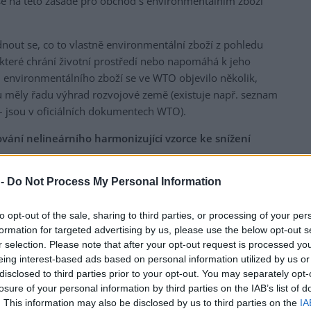
se na této zásadě pro obchod s environmentálním zboží
out se, co to vlastně environmentální zboží z pohledu
 které chrání životní prostředí nebo napomáhá k jeho
 environmentálního zboží se ve WTO objevilo několik,
nou měly řadu výhrad rozvojové země (existuje např. seznam
 – jsou v oficiálních dokumentech WTO).
ování nelineárního harmonizující vzorce ke snížení
h výrobků. Jde o vzorec, který má být použit ke snížení cel
 -
Do Not Process My Personal Information
Nelineární znamená takovou formu, která by cla
znamená, že se mají sblížit úrovně celních sazeb všech
to opt-out of the sale, sharing to third parties, or processing of your per
formation for targeted advertising by us, please use the below opt-out s
pouze rozdíl mezi nimi se má zmenšit).
r selection. Please note that after your opt-out request is processed y
ace. V současné době mají vyspělé státy průměrné celní
eing interest-based ads based on personal information utilized by us or
disclosed to third parties prior to your opt-out. You may separately opt-
 výjimečně v rozmezí o málo vyšším. Průměrné celní
losure of your personal information by third parties on the IAB’s list of
lových výrobků pohybují v desítkách procent, žádnou
. This information may also be disclosed by us to third parties on the
IA
uhá výrobků přes sto procent.