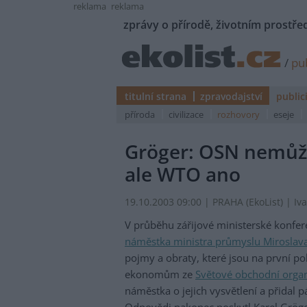
reklama
reklama
zprávy o přírodě, životním prostřed
/
pub
titulní strana
zpravodajství
public
příroda
civilizace
rozhovory
eseje
Gröger: OSN nemůž
ale WTO ano
19.10.2003 09:00 | PRAHA (EkoList) | 
V průběhu zářijové ministerské konfe
náměstka ministra průmyslu Miroslav
pojmy a obraty, které jsou na první po
ekonomům ze
Světové obchodní orga
náměstka o jejich vysvětlení a přidal p