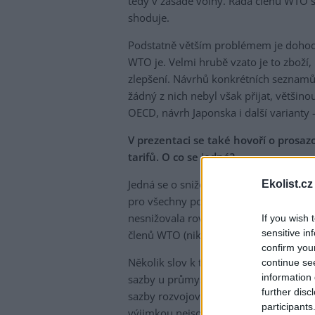
tedy v zásadě volný. Řada členů WTO 
shoduje.
Podstatně větším problémem je dohodn
WTO je. Velmi hrubě vzato je to zboží,
zlepšení. Návrhů konkrétních seznamů
žádný z nich nebyl však přijat, větši
OECD, návrh Japonska i další varianty
V prezentaci se také hovoří o prosaz
tarifů. O co se jedná?
Jedná se o snižování cel u průmyslovýc
Ekolist.cz
pro všechny položky těchto výrobků. 
nesnižovala rovnoměrně. Harmonizační 
If you wish 
sensitive in
členů WTO (nikoli na stejnou úroveň, 
confirm you
Několik slov k tomu, proč tato formul
continue se
information 
sazby u průmyslových výrobků do 5 %,
further disc
sazby rozvojových zemí se i u průmys
participants
výjimkou nejsou sazby u některých dr