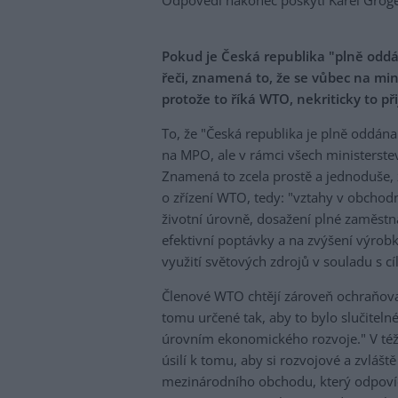
Odpovědi nakonec poskytl Karel Grög
Pokud je Česká republika "plně odd
řeči, znamená to, že se vůbec na mini
protože to říká WTO, nekriticky to p
To, že "Česká republika je plně oddá
na MPO, ale v rámci všech ministerste
Znamená to zcela prostě a jednoduše,
o zřízení WTO, tedy: "vztahy v obchod
životní úrovně, dosažení plné zaměstn
efektivní poptávky a na zvýšení výro
využití světových zdrojů v souladu s cí
Členové WTO chtějí zároveň ochraňovat 
tomu určené tak, aby to bylo slučiteln
úrovním ekonomického rozvoje." V téže
úsilí k tomu, aby si rozvojové a zvlášt
mezinárodního obchodu, který odpovíd