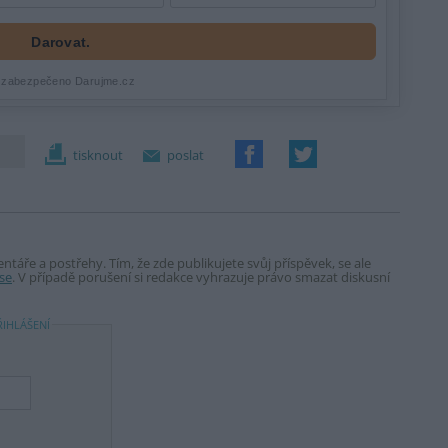
tisknout
poslat
táře a postřehy. Tím, že zde publikujete svůj příspěvek, se ale
se
. V případě porušení si redakce vyhrazuje právo smazat diskusní
ŘIHLÁŠENÍ