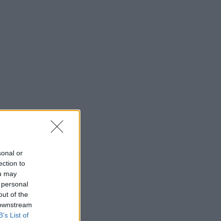
sonal or
ection to
ou may
 personal
out of the
 downstream
B’s List of