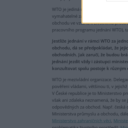
WTO je jediná mnohostranná mezinárod
vymahatelné závazky vlád. Tomu slouží
obchodu ve vztahu k životnímu prostře
pracovního programu jednání WTO), t
Jestliže jednání v rámci WTO za jedn
obchodu, dá se předpokládat, že jeji
obchodních. Jak zaručí, že budou brá
jednání jezdit vždy i zástupci minis
konzultovat spolu postoje k různým
WTO je mezivládní organizace. Delegac
pověření vládami, většinou ti, v jejic
V České republice je to Ministerstvo p
však ani zdaleka neznamená, že by se 
odpovědných za obchod. Např. česká d
Ministerstva průmyslu a obchodu, dál
Ministerstvo zahraničních věcí
,
Ministe
problematika životního prostředí),
Mini