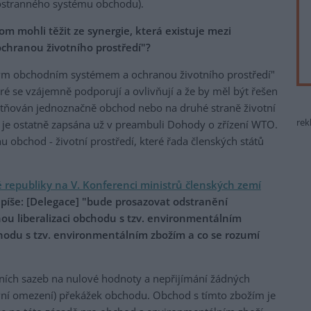
hostranného systému obchodu).
om mohli těžit ze synergie, která existuje mezi
hranou životního prostředí"?
eným obchodním systémem a ochranou životního prostředí"
ré se vzájemně podporují a ovlivňují a že by měl být řešen
stňován jednoznačně obchod nebo na druhé straně životní
rek
í je ostatně zapsána už v preambuli Dohody o zřízení WTO.
u obchod - životní prostředí, které řada členských států
republiky na V. Konferenci ministrů členských zemí
. píše: [Delegace] "bude prosazovat odstranění
ou liberalizaci obchodu s tzv. environmentálním
chodu s tzv. environmentálním zbožím a co se rozumí
lních sazeb na nulové hodnoty a nepřijímání žádných
tevní omezení) překážek obchodu. Obchod s tímto zbožím je