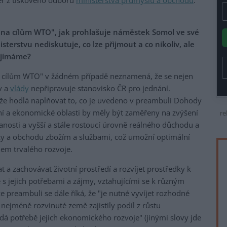
er z tiskového odboru
ministerstva průmyslu a obchodu
.
ána cílům WTO", jak prohlašuje náměstek Somol ve své
sterstvu nediskutuje, co lze přijmout a co nikoliv, ale
řijímáme?
na cílům WTO" v žádném případě neznamená, že se nejen
v a
vlády
nepřipravuje stanovisko ČR pro jednání.
 že hodlá naplňovat to, co je uvedeno v preambuli Dohody
ní a ekonomické oblasti by měly být zaměřeny na zvýšení
re
anosti a vyšší a stále rostoucí úrovně reálného důchodu a
bky a obchodu zbožím a službami, což umožní optimální
lem trvalého rozvoje.
a zachovávat životní prostředí a rozvíjet prostředky k
é s jejich potřebami a zájmy, vztahujícími se k různým
 preambuli se dále říká, že "je nutné vyvíjet rozhodné
ě nejméně rozvinuté země zajistily podíl z růstu
á potřebě jejich ekonomického rozvoje" (jinými slovy jde