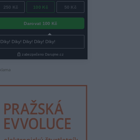
klama