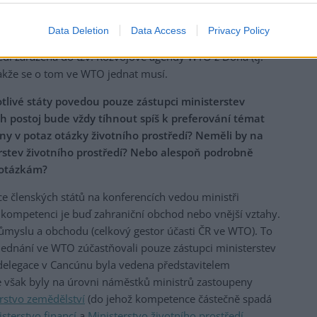
ní organizace, která sjednává závazné a zároveň
Data Deletion
Data Access
Privacy Policy
 tzv. proces při urovnávání sporů. Navíc je problematika
rek
dí zařazena do tzv. Rozvojové agendy WTO z Doha (tj.
akže se o tom ve WTO jednat musí.
otlivé státy povedou pouze zástupci ministerstev
ch postoj bude vždy tíhnout spíš k preferování témat
ny v potaz otázky životního prostředí? Neměli by na
terstev životního prostředí? Nebo alespoň podrobně
 otázkám?
e členských států na konferencích vedou ministři
hž kompetenci je buď zahraniční obchod nebo vnější vztahy.
růmyslu a obchodu (celkový gestor účasti ČR ve WTO). To
jednání ve WTO zúčastňovali pouze zástupci ministerstev
elegace v Cancúnu byla vedena představitelem
e však byly na úrovni náměstků ministrů zastoupeny
rstvo zemědělství
(do jehož kompetence částečně spadá
sterstvo financí
a
Ministerstvo životního prostředí