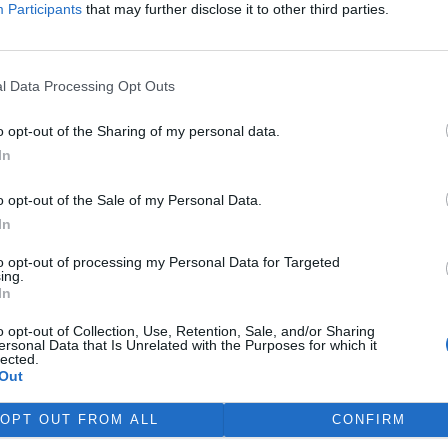
Participants
that may further disclose it to other third parties.
ního vzorce, který by snížil cla rovnoměrně. Jestliže má
 výrobku clo 4 % a rozvojová země 40 %, pak by použití
rhované některými rozvojovými zeměmi v podobě o 30 %
l Data Processing Opt Outs
vé země) znamenalo, že po snížení by clo vyspělé země
ě 36 % - čili rozdíl stále obrovský.
o opt-out of the Sharing of my personal data.
In
zorce my např. mohlo snížit stejná cla na 2,8 % a 25 %
e zachovala vysoká cla pro rozvojovou zemi, ale rozdíl by
o opt-out of the Sale of my Personal Data.
In
ních organizací se domnívají, že jednání obchod -
to opt-out of processing my Personal Data for Targeted
ing.
jinde než pod hlavičkou WTO, například na půdě
OSN
.
In
o ČR?
o opt-out of Collection, Use, Retention, Sale, and/or Sharing
atice jednat v jakékoli mezinárodní organizaci, např. v
ersonal Data that Is Unrelated with the Purposes for which it
lected.
é, závěry ani z nejvyšších konferencí OSN nejsou vždy
Out
kantní příklad zrovna ze životního prostředí). Tyto
 vymahatelnosti sjednaných závazků, který by přinutil
OPT OUT FROM ALL
CONFIRM