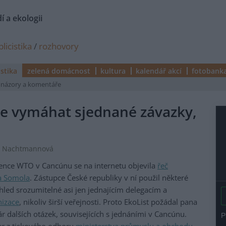
í a ekologii
licistika
/
rozhovory
istika
zelená domácnost
kultura
kalendář akcí
fotobank
názory a komentáře
e vymáhat sjednané závazky,
Iva Nachtmannová
rence WTO v Cancúnu se na internetu objevila
řeč
a Somola
. Zástupce České republiky v ní použil některé
hled srozumitelné asi jen jednajícím delegacím a
nizace
, nikoliv širší veřejnosti. Proto EkoList požádal pana
ár dalších otázek, souvisejících s jednáními v Cancúnu.