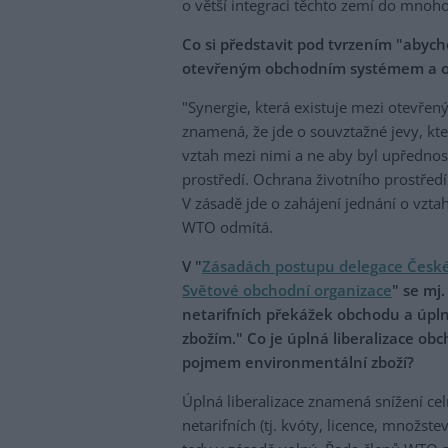
o větší integraci těchto zemí do mno
Co si představit pod tvrzením "abych
otevřeným obchodním systémem a oc
"Synergie, která existuje mezi otevř
znamená, že jde o souvztažné jevy, kte
vztah mezi nimi a ne aby byl upředno
prostředí. Ochrana životního prostřed
V zásadě jde o zahájení jednání o vztah
WTO odmítá.
V "
Zásadách postupu delegace České 
Světové obchodní organizace
" se mj
netarifních překážek obchodu a úpln
zbožím." Co je úplná liberalizace ob
pojmem environmentální zboží?
Úplná liberalizace znamená snížení ce
netarifních (tj. kvóty, licence, množs