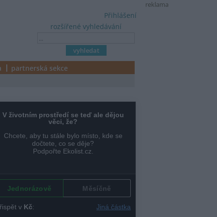
reklama
Přihlášení
rozšířené vyhledávání
a
partnerská sekce