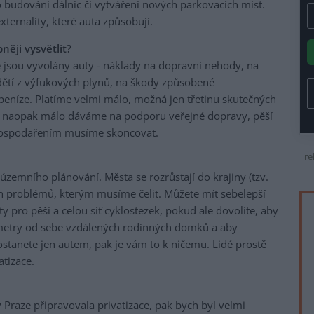
 budování dálnic či vytváření nových parkovacích míst.
ternality, které auta způsobují.
něji vysvětlit?
é jsou vyvolány auty - náklady na dopravní nehody, na
 dětí z výfukových plynů, na škody způsobené
peníze. Platíme velmi málo, možná jen třetinu skutečných
 naopak málo dáváme na podporu veřejné dopravy, pěší
m hospodařením musíme skoncovat.
re
zemního plánování. Města se rozrůstají do krajiny (tzv.
ích problémů, kterým musíme čelit. Můžete mít sebelepší
 pro pěší a celou síť cyklostezek, pokud ale dovolíte, aby
metry od sebe vzdálených rodinných domků a aby
ostanete jen autem, pak je vám to k ničemu. Lidé prostě
atizace.
Praze připravovala privatizace, pak bych byl velmi