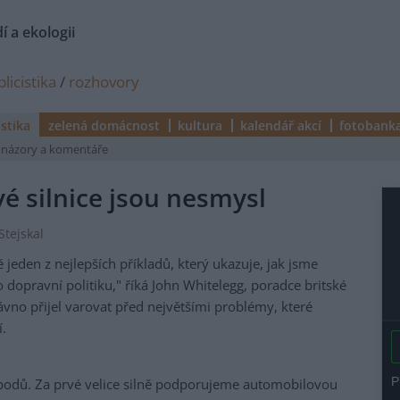
í a ekologii
licistika
/
rozhovory
istika
zelená domácnost
kultura
kalendář akcí
fotobank
názory a komentáře
é silnice jsou nesmysl
Stejskal
 jeden z nejlepších příkladů, který ukazuje, jak jsme
o dopravní politiku," říká John Whitelegg, poradce britské
vno přijel varovat před největšími problémy, které
.
 bodů. Za prvé velice silně podporujeme automobilovou