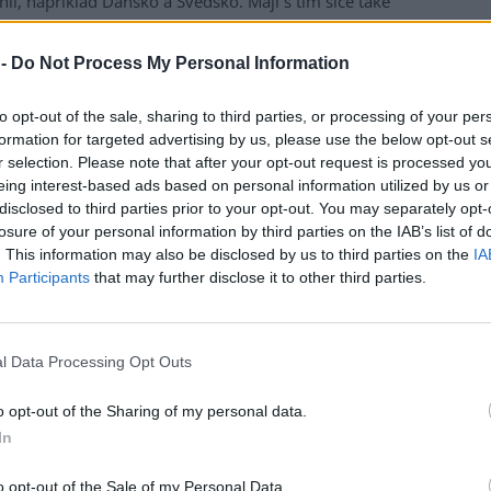
nii, například Dánsko a Švédsko. Mají s tím sice také
é zkušenosti, ale ne tak špatné jako my. Hlavní rozdíl je v
 že u nich státní společnosti stále mohou provozovat
 -
Do Not Process My Personal Information
vé spojení, zatímco my jsme British Rail zrušili. Pokud je
 v nepořádku se soukromou společností, ujme se toho
to opt-out of the sale, sharing to third parties, or processing of your per
ní společnost a celý systém se úplně nesloží. Pokud ale
formation for targeted advertising by us, please use the below opt-out s
te tak stupidní věc jako my v Británii a zničíte British Rail,
r selection. Please note that after your opt-out request is processed y
vám nic nezůstane a jste odevzdáni vůli soukromých
eing interest-based ads based on personal information utilized by us or
disclosed to third parties prior to your opt-out. You may separately opt-
torů. A oni vědí, že neexistuje alternativa, takže na to
losure of your personal information by third parties on the IAB’s list of
u a o nic se nestarají.
. This information may also be disclosed by us to third parties on the
IA
Participants
that may further disclose it to other third parties.
ist: Jak je to se silnicemi? U nás panuje představa, že
d jsou v ulicích dopravní zácpy, pak je třeba vybudovat
silnice a rozšířit ty stávající.
 nesmysl, který je vyvracen v každé zemi světa. Platí
l Data Processing Opt Outs
odpoříš víc lidí v tom, aby měli automobil nebo aby ho
chvíli ucpané zase. Jenomže výzkumy ukazují, že 75 % našich
o opt-out of the Sharing of my personal data.
rů. Nějakých 10-15 % cest autem je kratších než jeden
In
ce urazit pěšky nebo dojet na kole. Pokud trváte na
o opt-out of the Sale of my Personal Data.