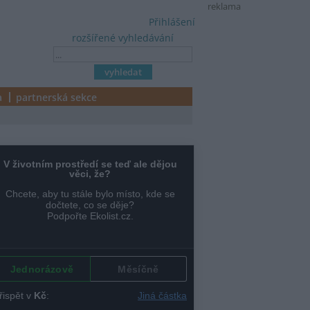
reklama
Přihlášení
rozšířené vyhledávání
a
partnerská sekce