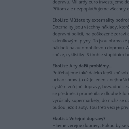
dopravu. Miliardy euro investujeme do
Přitom ale nezpoplatňujeme všechny ex
EkoList: Můžete ty externality podrob
Externality jsou všechny náklady, kter
dopravní policii, na poškozené zdraví
skleníkovými plyny. To jsou obrovské 
nákladů na automobilovou dopravu. A
chůze, cyklistiky. S tímhle stupidní
EkoList: A ty další problémy...
Potřebujeme také daleko lepší způsob ú
urban sprawl), což je jeden z nejhorš
systém veřejné dopravy, bezvadné cesty
se předměstí proměnila v dlouhé kilo
vyrůstaly supermarkety, do nichž se d
budou jezdit auty. Tou třetí věcí je priv
EkoList: Veřejné dopravy?
Hlavně veřejné dopravy. Pokud by se v 