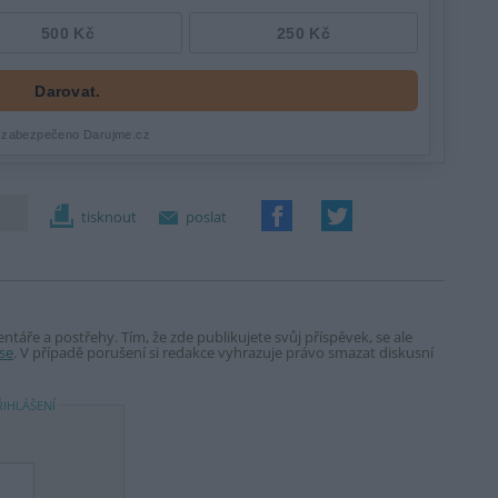
tisknout
poslat
táře a postřehy. Tím, že zde publikujete svůj příspěvek, se ale
se
. V případě porušení si redakce vyhrazuje právo smazat diskusní
ŘIHLÁŠENÍ