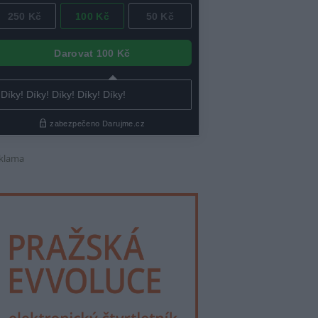
klama