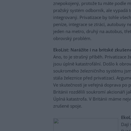
znepokojený, protože tu máte podle m
pražský systém odborník, ale vypadá t
integrovaný. Privatizace by tohle všec
peníze, integrace se ztrácí, autobusy n
jeden na metro, druhý na autobus, třet
obrovský problém.
EkoList: Narážíte i na britské zkušeno
Ano, to je strašný příběh. Privatizace
jsou úplně katastrofální. Došlo k obr
soukromého železničního systému jsme u
stála železnice před privatizací. Argume
Ve skutečnosti je veřejná doprava po pr
Británii rozdělili soukromí akcionáři ja
Úplná katastrofa. V Británii máme nejv
zrušené spoje.
EkoLi
Dají 