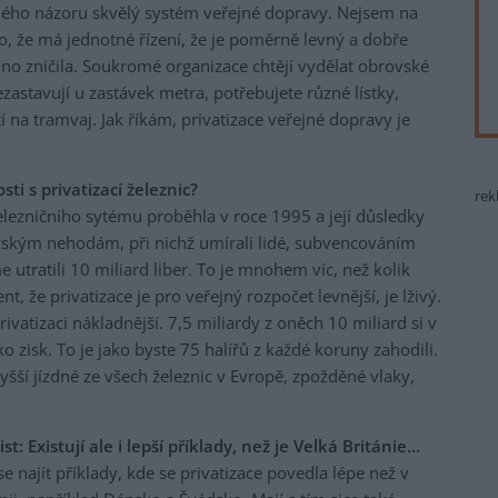
ého názoru skvělý systém veřejné dopravy. Nejsem na
o, že má jednotné řízení, že je poměrně levný a dobře
hno zničila. Soukromé organizace chtějí vydělat obrovské
ezastavují u zastávek metra, potřebujete různé lístky,
í na tramvaj. Jak říkám, privatizace veřejné dopravy je
sti s privatizací železnic?
rek
 železničního sytému proběhla v roce 1995 a její důsledky
ovským nehodám, při nichž umírali lidé, subvencováním
tratili 10 miliard liber. To je mnohem víc, než kolik
nt, že privatizace je pro veřejný rozpočet levnější, je lživý.
ivatizaci nákladnější. 7,5 miliardy z oněch 10 miliard si v
ko zisk. To je jako byste 75 halířů z každé koruny zahodili.
yšší jízdné ze všech železnic v Evropě, zpožděné vlaky,
st: Existují ale i lepší příklady, než je Velká Británie...
se najít příklady, kde se privatizace povedla lépe než v