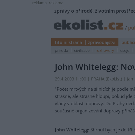
reklama
reklama
zprávy o přírodě, životním prostřed
/
pub
titulní strana
zpravodajství
public
příroda
civilizace
rozhovory
eseje
John Whitelegg: Nov
29.4.2003 11:00 | PRAHA (EkoList) | Jan 
"Počet mrtvých na silnicích je podle mě
strašně, ale strašně hloupí, pokud jde 
vlády v oblasti dopravy. Do Prahy nedá
současné organizování dopravy přináší
John Whitelegg:
Shrnul bych je do tří