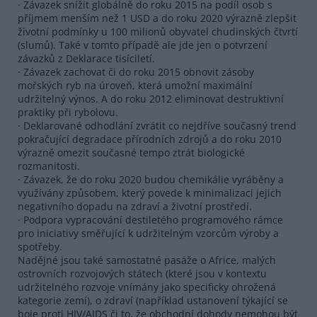
· Závazek snížit globálně do roku 2015 na podíl osob s
příjmem menším než 1 USD a do roku 2020 výrazně zlepšit
životní podmínky u 100 milionů obyvatel chudinských čtvrtí
(slumů). Také v tomto případě ale jde jen o potvrzení
závazků z Deklarace tisíciletí.
· Závazek zachovat či do roku 2015 obnovit zásoby
mořských ryb na úroveň, která umožní maximální
udržitelný výnos. A do roku 2012 eliminovat destruktivní
praktiky při rybolovu.
· Deklarované odhodlání zvrátit co nejdříve současný trend
pokračující degradace přírodních zdrojů a do roku 2010
výrazně omezit současné tempo ztrát biologické
rozmanitosti.
· Závazek, že do roku 2020 budou chemikálie vyráběny a
využívány způsobem, který povede k minimalizaci jejich
negativního dopadu na zdraví a životní prostředí.
· Podpora vypracování destiletého programového rámce
pro iniciativy směřující k udržitelným vzorcům výroby a
spotřeby.
Nadějné jsou také samostatné pasáže o Africe, malých
ostrovních rozvojových státech (které jsou v kontextu
udržitelného rozvoje vnímány jako specificky ohrožená
kategorie zemí), o zdraví (například ustanovení týkající se
boje proti HIV/AIDS či to, že obchodní dohody nemohou být