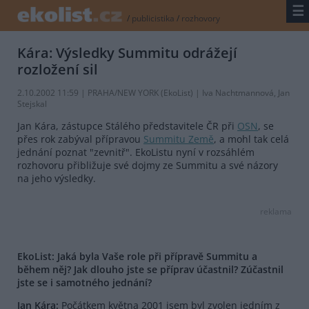
☰
/
publicistika
/
rozhovory
Kára: Výsledky Summitu odrážejí
rozložení sil
2.10.2002 11:59 | PRAHA/NEW YORK (EkoList) | Iva Nachtmannová, Jan
Stejskal
Jan Kára, zástupce Stálého představitele ČR při
OSN
, se
přes rok zabýval přípravou
Summitu Země
, a mohl tak celá
jednání poznat "zevnitř". EkoListu nyní v rozsáhlém
rozhovoru přibližuje své dojmy ze Summitu a své názory
na jeho výsledky.
reklama
EkoList: Jaká byla Vaše role při přípravě Summitu a
během něj? Jak dlouho jste se příprav účastnil? Zúčastnil
jste se i samotného jednání?
Jan Kára:
Počátkem května 2001 jsem byl zvolen jedním z