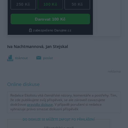
Iva Nachtmannová, Jan Stejskal
tisknout
poslat
reklama
Online diskuse
Redakce Ekolistu vítá čtenářské názory, komentáře a postřehy. Tím,
že zde publikujete svůj příspěvek, se ale zároveň zavazujete
dodržovat
pravidla diskuse
. V případě porušení si redakce
vyhrazuje právo smazat diskusní příspěvěk
DO DISKUZE SE MŮŽETE ZAPOJIT PO PŘIHLÁŠENÍ
Uživatelský e-mail