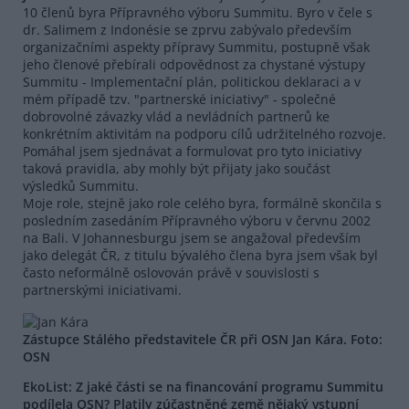
10 členů byra Přípravného výboru Summitu. Byro v čele s
dr. Salimem z Indonésie se zprvu zabývalo především
organizačními aspekty přípravy Summitu, postupně však
jeho členové přebírali odpovědnost za chystané výstupy
Summitu - Implementační plán, politickou deklaraci a v
mém případě tzv. "partnerské iniciativy" - společné
dobrovolné závazky vlád a nevládních partnerů ke
konkrétním aktivitám na podporu cílů udržitelného rozvoje.
Pomáhal jsem sjednávat a formulovat pro tyto iniciativy
taková pravidla, aby mohly být přijaty jako součást
výsledků Summitu.
Moje role, stejně jako role celého byra, formálně skončila s
posledním zasedáním Přípravného výboru v červnu 2002
na Bali. V Johannesburgu jsem se angažoval především
jako delegát ČR, z titulu bývalého člena byra jsem však byl
často neformálně oslovován právě v souvislosti s
partnerskými iniciativami.
Zástupce Stálého představitele ČR při OSN Jan Kára. Foto:
OSN
EkoList: Z jaké části se na financování programu Summitu
podílela OSN? Platily zúčastněné země nějaký vstupní