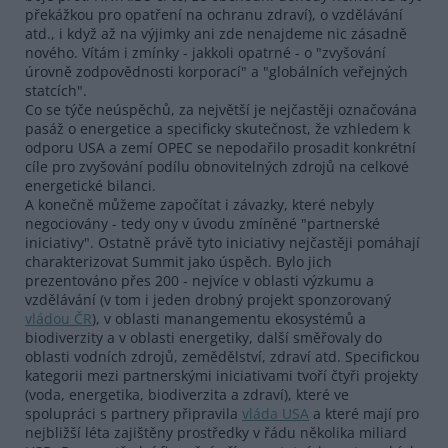
překážkou pro opatření na ochranu zdraví), o vzdělávání
atd., i když až na výjimky ani zde nenajdeme nic zásadně
nového. Vítám i zmínky - jakkoli opatrné - o "zvyšování
úrovně zodpovědnosti korporací" a "globálních veřejných
statcích".
Co se týče neúspěchů, za největší je nejčastěji označována
pasáž o energetice a specificky skutečnost, že vzhledem k
odporu USA a zemí OPEC se nepodařilo prosadit konkrétní
cíle pro zvyšování podílu obnovitelných zdrojů na celkové
energetické bilanci.
A konečně můžeme započítat i závazky, které nebyly
negociovány - tedy ony v úvodu zmíněné "partnerské
iniciativy". Ostatně právě tyto iniciativy nejčastěji pomáhají
charakterizovat Summit jako úspěch. Bylo jich
prezentováno přes 200 - nejvíce v oblasti výzkumu a
vzdělávání (v tom i jeden drobný projekt sponzorovaný
vládou ČR
), v oblasti manangementu ekosystémů a
biodiverzity a v oblasti energetiky, další směřovaly do
oblasti vodních zdrojů, zemědělství, zdraví atd. Specifickou
kategorii mezi partnerskými iniciativami tvoří čtyři projekty
(voda, energetika, biodiverzita a zdraví), které ve
spolupráci s partnery připravila
vláda USA
a které mají pro
nejbližší léta zajištěny prostředky v řádu několika miliard