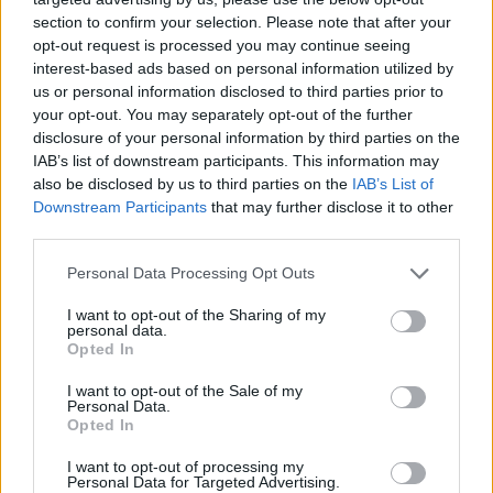
Do kalkulace těch, kteří jsou zklamáni, je podle mého
section to confirm your selection. Please note that after your
soudu již také započítán "koeficient neplnění závazků". Za
opt-out request is processed you may continue seeing
touto kalkulací jsou letité zkušenosti s neplněním
interest-based ads based on personal information utilized by
mezinárodně sjednaných cílů. Všechny by určitě hodně
us or personal information disclosed to third parties prior to
překvapilo, kdyby byl Implementační plán splněn na 100
your opt-out. You may separately opt-out of the further
procent.V takovém případě bychom museli nejpíš zpětně
konstatovat, že šlo o mimořádně silný, ba přelomový
disclosure of your personal information by third parties on the
dokument. Jsem totiž přesvědčen, že naplnění všeho, co
IAB’s list of downstream participants. This information may
tento dokument obsahuje, by posunulo výhybky světového
also be disclosed by us to third parties on the
IAB’s List of
vývoje k udržitelnému rozvoji velmi podstatným způsobem.
Downstream Participants
that may further disclose it to other
third parties.
EkoList: Proč se podle Vás Spojené státy snažily vyhýbat
jakýmkoli konkrétním závazkům v Implementačním
Personal Data Processing Opt Outs
plánu?
Především mám pocit, že USA nehrály na Summitu zdaleka
I want to opt-out of the Sharing of my
personal data.
tak destruktivní roli, jaká je jim v četných komentářích
Opted In
přisuzována. Odpor USA vůči konkrétním závazkům lze
možná částečně vysvětlit obecnou nedůvěrou současné
I want to opt-out of the Sale of my
administrativy USA k multilaterálním mechanismům,
Personal Data.
neméně důležité ale byly racionální argumenty USA,
Opted In
poukazující na notorické neplnění takových závazků (viz
výše), pokud není jasně stanoveno "kdo kdy co udělá",
I want to opt-out of processing my
popřípadě na jejich vědeckou nejasnost a nepodloženost.
Personal Data for Targeted Advertising.