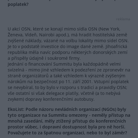
poplatek?
reklama
U akcí OSN, které se konají mimo sídla OSN (New York,
Ženeva, Vídeň, Nairobi apod.), má hradit hostitelská země
zvýšené náklady, vázané na volbu lokality mimo sídel OSN.
Je to v podstatě investice do image dané země. Jihoafrická
republika měla navíc podporu některých donorských zemí
a přispěly údajně i soukromé firmy.
Jednání o financování Summitu byla každopádně velmi
svízelná - mimo jiné vzhledem k podezření ze zpronevěr na
straně organizátorů a také vzhledem k výrazně zvýšeným
nárokům na bezpečnost po 11. září 2001. Vstupní poplatek
se nevybíral, to by bylo v rozporu s tradicí a pravidly OSN;
vše ostatní si však delegace platily, včetně (a to nebývá
zvykem) dopravy konferenčními autobusy.
EkoList: Podle názoru nevládních organizací (NGOs) byly
tyto organizace na Summitu omezeny - neměly přístup na
mnohá zasedání, měly ztížený přístup do konferenčních
prostor vůbec, i dopravní dostupnost byla pro ně horší.
Považujete to za špatnou organizaci, nebo to byl záměr?