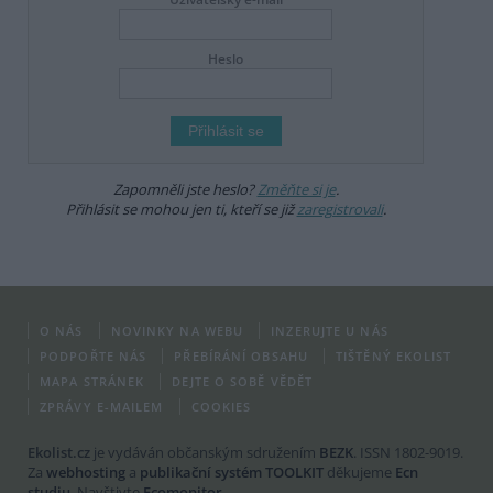
Heslo
Zapomněli jste heslo?
Změňte si je
.
Přihlásit se mohou jen ti, kteří se již
zaregistrovali
.
O NÁS
NOVINKY NA WEBU
INZERUJTE U NÁS
PODPOŘTE NÁS
PŘEBÍRÁNÍ OBSAHU
TIŠTĚNÝ EKOLIST
MAPA STRÁNEK
DEJTE O SOBĚ VĚDĚT
ZPRÁVY E-MAILEM
COOKIES
Ekolist.cz
je vydáván občanským sdružením
BEZK
. ISSN 1802-9019.
Za
webhosting
a
publikační systém TOOLKIT
děkujeme
Ecn
studiu
. Navštivte
Ecomonitor
.