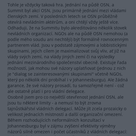
Tohle je vždycky taková hra. Jednání na půdě OSN, a
Summit byl akcí OSN, jsou primárně jednání mezi vládami
členských zemí. V posledních letech se OSN průběžně
otevírá nevládním aktérům, a oni chtějí vždy ještě více.
Odhaduji, že na Summitu bylo akreditováno několik stovek
nevládních organizací. NGOs ale na půdě OSN nemohou (a
podle mého soudu ani nechtějí) být formálně rovnocenným
partnerem vlád. Jsou v podstatě zájmovými a lobbistickými
skupinami, jejich cílem je maximalizovat svůj vliv, ať již na
vlády svých zemí, na vlády jiných zemí či na výsledky
jednání mezinárodního společenství obecně. Existuje řada
možností, jak mohou své názory uplatňovat (jednou z nich
je "dialog se zainteresovanými skupinami" včetně NGOs,
který po několik dní probíhal i v Johannesburgu). Ale žádná
garance, že své názory prosadí, tu samozřejmě není - což
ale ostatně platí i pro vládní delegace.
Osobně jsem pro co největší otevřenost jednání OSN, ale
jsou tu některé limity - a nemusí to být zrovna
tajnůstkářství vládních delegací. Může jít zcela prozaicky o
velikost jednacích místností a další organizační omezení.
Během rozhodujících neformálních konzultací v
Johannesburgu byl v zájmu zvýšení efektivity výměny
názorů silně omezen i počet účastníků z vládních delegací: