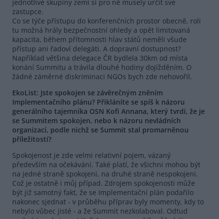
jednotlivé skupiny zemí si pro ně musely určit své
zastupce.
Co se týče přístupu do konferenčních prostor obecně, roli
tu možná hrály bezpečnostní ohledy a opět limitovaná
kapacita, během přítomnosti hlav států neměli všude
přístup ani řadoví delegáti. A dopravní dostupnost?
Například většina delegace ČR bydlela 30km od místa
konání Summitu a trávila dlouhé hodiny dojížděním. O
žádné záměrné diskriminaci NGOs bych zde nehovořil.
EkoList: Jste spokojen se závěrečným zněním
Implementačního plánu? Přikláníte se spíš k názoru
generálního tajemníka OSN Kofi Annana, který tvrdí, že je
se Summitem spokojen, nebo k názoru nevládních
organizací, podle nichž se Summit stal promarněnou
příležitostí?
Spokojenost je zde velmi relativní pojem, vázaný
především na očekávání. Také platí, že všichni mohou být
na jedné straně spokojeni, na druhé straně nespokojeni.
Což je ostatně i můj případ. Zdrojem spokojenosti může
být již samotný fakt, že se Implementační plán podařilo
nakonec sjednat - v průběhu příprav byly momenty, kdy to
nebylo vůbec jisté - a že Summit nezkolaboval. Odtud