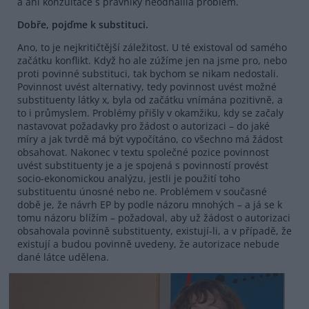
a ani konzultace s právníky neodhalila problém.
Dobře, pojďme k substituci.
Ano, to je nejkritičtější záležitost. U té existoval od samého
začátku konflikt. Když ho ale zúžíme jen na jsme pro, nebo
proti povinné substituci, tak bychom se nikam nedostali.
Povinnost uvést alternativy, tedy povinnost uvést možné
substituenty látky x, byla od začátku vnímána pozitivně, a
to i průmyslem. Problémy přišly v okamžiku, kdy se začaly
nastavovat požadavky pro žádost o autorizaci – do jaké
míry a jak tvrdě má být vypočítáno, co všechno má žádost
obsahovat. Nakonec v textu společné pozice povinnost
uvést substituenty je a je spojená s povinností provést
socio-ekonomickou analýzu, jestli je použití toho
substituentu únosné nebo ne. Problémem v současné
době je, že návrh EP by podle názoru mnohých – a já se k
tomu názoru blížím – požadoval, aby už žádost o autorizaci
obsahovala povinně substituenty, existují-li, a v případě, že
existují a budou povinně uvedeny, že autorizace nebude
dané látce udělena.