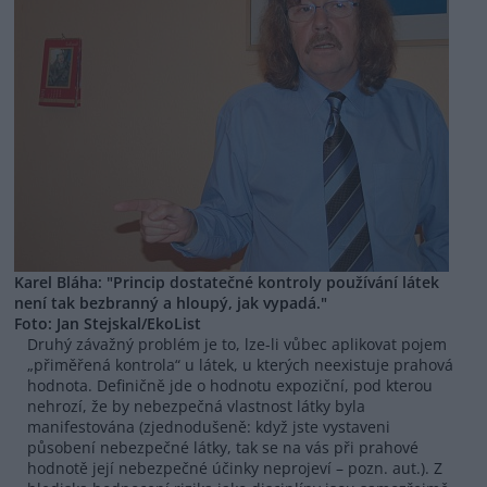
Karel Bláha: "Princip dostatečné kontroly používání látek
není tak bezbranný a hloupý, jak vypadá."
Foto: Jan Stejskal/EkoList
Druhý závažný problém je to, lze-li vůbec aplikovat pojem
„přiměřená kontrola“ u látek, u kterých neexistuje prahová
hodnota. Definičně jde o hodnotu expoziční, pod kterou
nehrozí, že by nebezpečná vlastnost látky byla
manifestována (zjednodušeně: když jste vystaveni
působení nebezpečné látky, tak se na vás při prahové
hodnotě její nebezpečné účinky neprojeví – pozn. aut.). Z