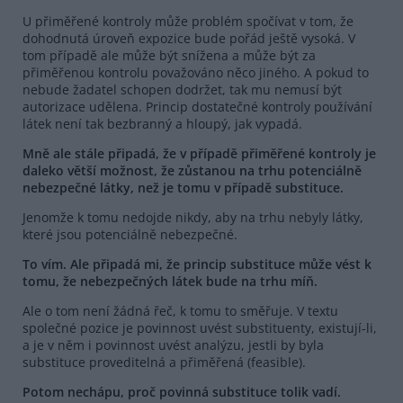
U přiměřené kontroly může problém spočívat v tom, že
dohodnutá úroveň expozice bude pořád ještě vysoká. V
tom případě ale může být snížena a může být za
přiměřenou kontrolu považováno něco jiného. A pokud to
nebude žadatel schopen dodržet, tak mu nemusí být
autorizace udělena. Princip dostatečné kontroly používání
látek není tak bezbranný a hloupý, jak vypadá.
Mně ale stále připadá, že v případě přiměřené kontroly je
daleko větší možnost, že zůstanou na trhu potenciálně
nebezpečné látky, než je tomu v případě substituce.
Jenomže k tomu nedojde nikdy, aby na trhu nebyly látky,
které jsou potenciálně nebezpečné.
To vím. Ale připadá mi, že princip substituce může vést k
tomu, že nebezpečných látek bude na trhu míň.
Ale o tom není žádná řeč, k tomu to směřuje. V textu
společné pozice je povinnost uvést substituenty, existují-li,
a je v něm i povinnost uvést analýzu, jestli by byla
substituce proveditelná a přiměřená (feasible).
Potom nechápu, proč povinná substituce tolik vadí.