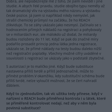
Dobrá, ale nepodezírejte mě z toho, že jsem neviděl i jiné
studie. A abych řekl pravdu, studie obojího typu neměly až
tak dramatický vliv na výstavbu mého názoru a výstavbu
české pozice. Já jsem si například nikdy nemyslel, jak
strašil chemický průmysl na začátku, že ho REACH
zlikviduje. To se záhy ukázalo jako nesmysl. Začínalo se s
hodnocením přímých nákladů na registraci a pohybovaly
se v miliardách eur, ale málokdo už dodal, že miliardy
budou rozloženy do 11 let. Když se pak do značné míry
podařilo prosadit princip jedna látka jedna registrace,
ukázalo se, že přímé náklady na testy budou daleko nižší
než registrační poplatky. Všechny možné cifry uváděné v
souvislosti s registrací se ukázaly jako v podstatě zbytečné.
S autorizací je to maličko jiné. Když bude substituce
nastavena příliš tvrdě a příliš jednoznačně, může to
přinést problém.V okamžiku, kdy substituční schéma bude
příliš tvrdé, nelze vyloučit možnost, že se čert nahradí
ďáblem.
Když to zjednoduším, tak víc užitku tedy přinese, když v
nařízení o REACH bude přiměřená kontrola i u látek, které
se přiměřeně kontrolovat nedají, než aby v něm byla
povinná substituce?