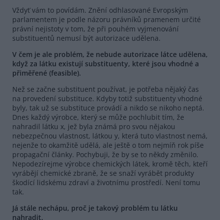
Vždyť vám to povídám. Znění odhlasované Evropským
parlamentem je podle názoru právníků pramenem určité
právní nejistoty v tom, že při pouhém vyjmenování
substituentů nemusí být autorizace udělena.
V čem je ale problém, že nebude autorizace látce udělena,
když za látku existují substituenty, které jsou vhodné a
přiměřené (feasible).
Než se začne substituent používat, je potřeba nějaký čas
na provedení substituce. Kdyby totiž substituenty vhodné
byly, tak už se substituce provádí a nikdo se nikoho neptá.
Dnes každý výrobce, který se může pochlubit tím, že
nahradil látku x, jež byla známá pro svou nějakou
nebezpečnou vlastnost, látkou y, která tuto vlastnost nemá,
nejenže to okamžitě udělá, ale ještě o tom nejmíň rok píše
propagační články. Pochybuji, že by se to někdy změnilo.
Nepodezírejme výrobce chemických látek, kromě těch, kteří
vyrábějí chemické zbraně, že se snaží vyrábět produkty
škodící lidskému zdraví a životnímu prostředí. Není tomu
tak.
Já stále nechápu, proč je takový problém tu látku
nahradit.