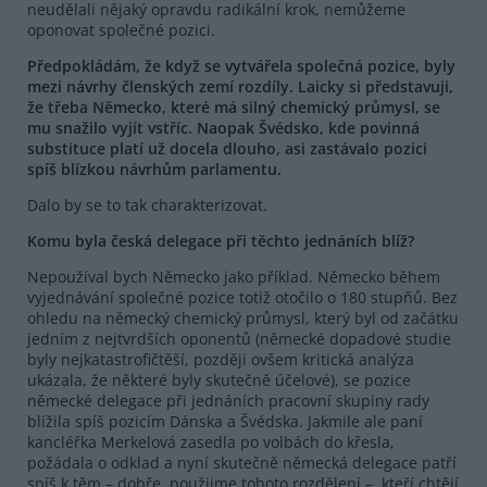
neudělali nějaký opravdu radikální krok, nemůžeme
oponovat společné pozici.
Předpokládám, že když se vytvářela společná pozice, byly
mezi návrhy členských zemí rozdíly. Laicky si představuji,
že třeba Německo, které má silný chemický průmysl, se
mu snažilo vyjít vstříc. Naopak Švédsko, kde povinná
substituce platí už docela dlouho, asi zastávalo pozici
spíš blízkou návrhům parlamentu.
Dalo by se to tak charakterizovat.
Komu byla česká delegace při těchto jednáních blíž?
Nepoužíval bych Německo jako příklad. Německo během
vyjednávání společné pozice totiž otočilo o 180 stupňů. Bez
ohledu na německý chemický průmysl, který byl od začátku
jedním z nejtvrdších oponentů (německé dopadové studie
byly nejkatastrofičtěší, později ovšem kritická analýza
ukázala, že některé byly skutečně účelové), se pozice
německé delegace při jednáních pracovní skupiny rady
blížila spíš pozicím Dánska a Švédska. Jakmile ale paní
kancléřka Merkelová zasedla po volbách do křesla,
požádala o odklad a nyní skutečně německá delegace patří
spíš k těm – dobře, použijme tohoto rozdělení –, kteří chtějí