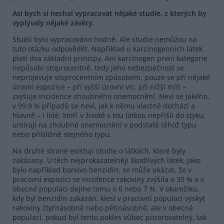
Asi bych si nechal vypracovat nějaké studie, z kterých by
vyplývaly nějaké závěry.
Studií bylo vypracováno hodně. Ale studie nemůžou na
tuto otázku odpovědět. Například u karcinogenních látek
platí dva základní principy. Ani karcinogen první kategorie
nepůsobí stoprocentně, tedy jeho nebezpečnost se
neprojevuje stoprocentním způsobem, pouze se při nějaké
úrovni expozice – při vyšší úrovni víc, při nižší míň –
zvyšuje incidence zhoubného onemocnění. Neví se jakého,
v 99,9 % případů se neví, jak k němu vlastně dochází a
hlavně – i lidé, kteří v životě s tou látkou nepřišli do styku,
umírají na zhoubné onemocnění v podstatě téhož typu
nebo přibližně stejného typu.
Na druhé straně existují studie o látkách, které byly
zakázany. U těch nejprokazatelněji škodlivých látek, jako
bylo například barvivo benzidin, se může ukázat, že v
pracovní expozici se incidence rakoviny zvýšila o 30 % a v
obecné populaci dejme tomu o 6 nebo 7 %. V okamžiku,
kdy byl benzidin zakázán, klesl v pracovní populaci výskyt
rakoviny čtyřnásobně nebo pětinásobně, ale v obecné
populaci, pokud byl tento pokles vůbec pozorovatelný, tak