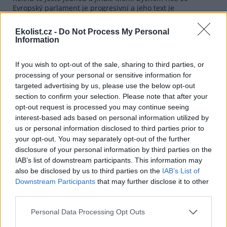
Evropský parlament je progresivní a jeho text je
progresivní. Text společné pozice je konzervativní, dejme
tedy přednost textu EP. Chladně uvažující právník ale
Ekolist.cz -
Do Not Process My Personal
řekne: text předložený Evropským parlamentem vypadá
Information
progresivně, ale neobsahuje nic víc, než už je obsaženo v
textu společné pozice, až na to, že to z hlediska právního je
If you wish to opt-out of the sale, sharing to third parties, or
neobratně nebo nekorektně vyjádřeno.
processing of your personal or sensitive information for
Takže je to to samé …
targeted advertising by us, please use the below opt-out
section to confirm your selection. Please note that after your
V mnoha případech je znění Evropského parlamentu ve
opt-out request is processed you may continue seeing
skutečnosti daleko horší.
interest-based ads based on personal information utilized by
Formulací, nebo důsledky?
us or personal information disclosed to third parties prior to
your opt-out. You may separately opt-out of the further
Formulací. Abych byl ale přesný – ten důsledek není pro
disclosure of your personal information by third parties on the
nikoho žádnou katastrofou. Nevím, proč by se měl
IAB’s list of downstream participants. This information may
vzbuzovat dojem, že si někdo nepřeje nahrazení velmi
nebezpečné látky látkou méně nebezpečnou.
also be disclosed by us to third parties on the
IAB’s List of
Downstream Participants
that may further disclose it to other
Rada evropského chemického průmyslu (CEFIC) měla 18.
third parties.
října obrovský inzerát v European Voice, kde varovala
před tím, aby byla zavedena substituce. To není
Personal Data Processing Opt Outs
vzbuzování dojmu, to oni jasně říkají.