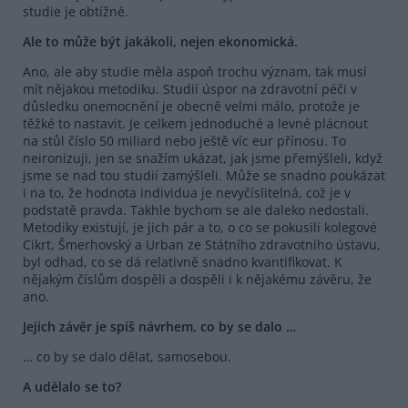
studie je obtížné.
Ale to může být jakákoli, nejen ekonomická.
Ano, ale aby studie měla aspoň trochu význam, tak musí
mít nějakou metodiku. Studií úspor na zdravotní péči v
důsledku onemocnění je obecně velmi málo, protože je
těžké to nastavit. Je celkem jednoduché a levné plácnout
na stůl číslo 50 miliard nebo ještě víc eur přínosu. To
neironizuji, jen se snažím ukázat, jak jsme přemýšleli, když
jsme se nad tou studií zamýšleli. Může se snadno poukázat
i na to, že hodnota individua je nevyčíslitelná, což je v
podstatě pravda. Takhle bychom se ale daleko nedostali.
Metodiky existují, je jich pár a to, o co se pokusili kolegové
Cikrt, Šmerhovský a Urban ze Státního zdravotního ústavu,
byl odhad, co se dá relativně snadno kvantifikovat. K
nějakým číslům dospěli a dospěli i k nějakému závěru, že
ano.
Jejich závěr je spíš návrhem, co by se dalo …
… co by se dalo dělat, samosebou.
A udělalo se to?