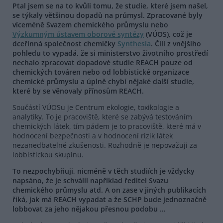
Ptal jsem se na to kvůli tomu, že studie, které jsem našel,
se týkaly většinou dopadů na průmysl. Zpracované byly
víceméně Svazem chemického průmyslu nebo
Výzkumným ústavem oborové syntézy
(VÚOS), což je
dceřinná společnost chemičky
Synthesia
. Čili z vnějšího
pohledu to vypadá, že si ministerstvo životního prostředí
nechalo zpracovat dopadové studie REACH pouze od
chemických továren nebo od lobbistické organizace
chemické průmyslu a úplně chybí nějaké další studie,
které by se věnovaly přínosům REACH.
Součástí VÚOSu je Centrum ekologie, toxikologie a
analytiky. To je pracoviště, které se zabývá testováním
chemických látek, tím pádem je to pracoviště, které má v
hodnocení bezpečnosti a v hodnocení rizik látek
nezanedbatelné zkušenosti. Rozhodně je nepovažuji za
lobbistickou skupinu.
To nezpochybňuji, nicméně v těch studiích je vždycky
napsáno, že je schválil například ředitel Svazu
chemického průmyslu atd. A on zase v jiných publikacích
říká, jak má REACH vypadat a že SCHP bude jednoznačně
lobbovat za jeho nějakou přesnou podobu …