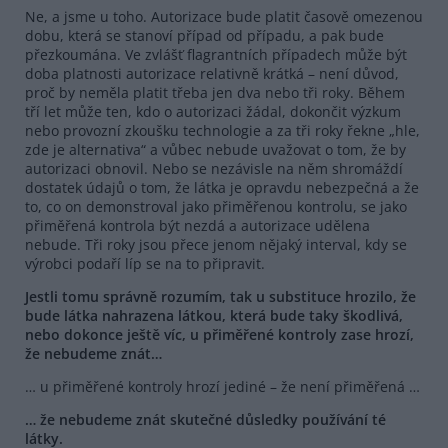
Ne, a jsme u toho. Autorizace bude platit časově omezenou
dobu, která se stanoví případ od případu, a pak bude
přezkoumána. Ve zvlášť flagrantních případech může být
doba platnosti autorizace relativně krátká – není důvod,
proč by neměla platit třeba jen dva nebo tři roky. Během
tří let může ten, kdo o autorizaci žádal, dokončit výzkum
nebo provozní zkoušku technologie a za tři roky řekne „hle,
zde je alternativa“ a vůbec nebude uvažovat o tom, že by
autorizaci obnovil. Nebo se nezávisle na něm shromáždí
dostatek údajů o tom, že látka je opravdu nebezpečná a že
to, co on demonstroval jako přiměřenou kontrolu, se jako
přiměřená kontrola být nezdá a autorizace udělena
nebude. Tři roky jsou přece jenom nějaký interval, kdy se
výrobci podaří líp se na to připravit.
Jestli tomu správně rozumím, tak u substituce hrozilo, že
bude látka nahrazena látkou, která bude taky škodlivá,
nebo dokonce ještě víc, u přiměřené kontroly zase hrozí,
že nebudeme znát…
… u přiměřené kontroly hrozí jediné – že není přiměřená …
… že nebudeme znát skutečné důsledky používání té
látky.