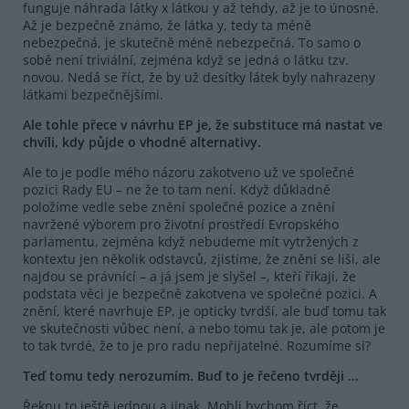
funguje náhrada látky x látkou y až tehdy, až je to únosné.
Až je bezpečně známo, že látka y, tedy ta méně
nebezpečná, je skutečně méně nebezpečná. To samo o
sobě není triviální, zejména když se jedná o látku tzv.
novou. Nedá se říct, že by už desítky látek byly nahrazeny
látkami bezpečnějšími.
Ale tohle přece v návrhu EP je, že substituce má nastat ve
chvíli, kdy půjde o vhodné alternativy.
Ale to je podle mého názoru zakotveno už ve společné
pozici Rady EU – ne že to tam není. Když důkladně
položíme vedle sebe znění společné pozice a znění
navržené výborem pro životní prostředí Evropského
parlamentu, zejména když nebudeme mít vytržených z
kontextu jen několik odstavců, zjistíme, že znění se liší, ale
najdou se právnící – a já jsem je slyšel –, kteří říkají, že
podstata věci je bezpečně zakotvena ve společné pozici. A
znění, které navrhuje EP, je opticky tvrdší, ale buď tomu tak
ve skutečnosti vůbec není, a nebo tomu tak je, ale potom je
to tak tvrdé, že to je pro radu nepřijatelné. Rozumíme si?
Teď tomu tedy nerozumím. Buď to je řečeno tvrději …
Řeknu to ještě jednou a jinak. Mohli bychom říct, že