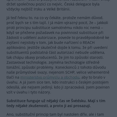
držet společnou pozici co nejvíc. Česká delegace byla
vždycky nejblíž Irsku a Velké Británii.
Já teď řeknu to, na co vy čekáte, protože nemám důvod,
proč bych se s tím tajil. I já mám výrazný pocit, že – jakkoli
proti principu substituce samotnému nikdo nic nemá –
když se přežene požadavek na povinnost substituce při
žádosti o udělení autorizace, povede to pravděpodobně ke
zvýšení nejistoty v tom, jak bude nařízení o REACH
aplikováno. Jestliže skutečně dojde k tomu, že při uvedení
substituentů podstatná část autorizací nebude udělena,
tak chápu obavy producentů, že jim to způsobí starosti.
Zastavovat technologie, zejména technologie středně
tonážní, způsobí problémy. Koneckonců z tohoto důvodu
naše průmyslové svazy, nejenom SCHP, velice vehementně
tlačí na
ministerstvo průmyslu a obchodu
, aby to bralo v
úvahu. A já jsem sice ten, kdo instrukci s českým postojem
odesílá, ale nejsem jediný, kdo ji zpracovává. Jsem povinen
vzít v úvahu i tyto názory.
Substituce funguje už nějaký čas ve Švédsku. Mají s tím
tedy nějaké zkušenosti, a proto ji asi prosazují.
Ano, substituční princip tam byl nastolen dřív, ale i tam