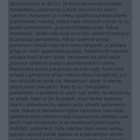
Zjednodušeně se dá říct, že Evropská komise předloží
Evropskému parlamentu a Radě ministrů EU návrh
nařízení. Parlament se k němu vyjádří (například přijme
pozměňovací návrhy). Pokud rada následně schválí to, co
prošlo parlamentem, je právní předpis přijat. Pokud
nesouhlasí, vyrobí rada svoji verzi (tzv. společný postoj) a
tu postoupí parlamentu. Pokud společný postoj
parlament schválí nebo se k němu nevyjádří, je předpis
přijat ve znění společného postoje. Pokud ho EP zamítne,
předpis končí a není přijat. Parlament ale ještě může
přijmout společný postoj s pozměňovacími návrhy.
Pozměněný postoj pak putuje zase do rady. Ta ho buď
schválí a předpis je přijat, nebo k němu má výhrady a v
tom případě se sejde tzv. dohadovací výbor. V něm je
stejný počet zástupců z Rady EU a z Evropského
parlamentu a společně se snaží najít znění, na kterém by
se shodli. Když se jim to podaří, musí tenhle společný
návrh z dohadovacího výboru ještě schválit parlament i
rada. Pokud se dohadovací výbor neshodne nebo když
společný návrh odmítne rada či parlament, předpis zase
končí. Celé schvalování je ve skutečnosti ještě trochu
složitější, parlament, rada i komise mezi sebou vedou
jednání vlastně pořád, komise se k jednotlivým verzím