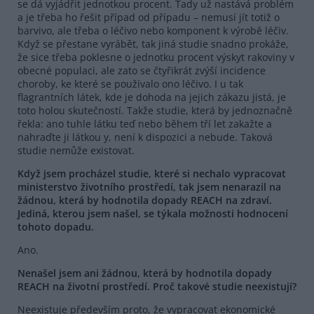
se dá vyjádřit jednotkou procent. Tady už nastává problém
a je třeba ho řešit případ od případu – nemusí jít totiž o
barvivo, ale třeba o léčivo nebo komponent k výrobě léčiv.
Když se přestane vyrábět, tak jiná studie snadno prokáže,
že sice třeba poklesne o jednotku procent výskyt rakoviny v
obecné populaci, ale zato se čtyřikrát zvýší incidence
choroby, ke které se používalo ono léčivo. I u tak
flagrantních látek, kde je dohoda na jejich zákazu jistá, je
toto holou skutečností. Takže studie, která by jednoznačně
řekla: ano tuhle látku teď nebo během tří let zakažte a
nahraďte ji látkou y, není k dispozici a nebude. Taková
studie nemůže existovat.
Když jsem procházel studie, které si nechalo vypracovat
ministerstvo životního prostředí, tak jsem nenarazil na
žádnou, která by hodnotila dopady REACH na zdraví.
Jediná, kterou jsem našel, se týkala možnosti hodnocení
tohoto dopadu.
Ano.
Nenašel jsem ani žádnou, která by hodnotila dopady
REACH na životní prostředí. Proč takové studie neexistují?
Neexistuje především proto, že vypracovat ekonomické