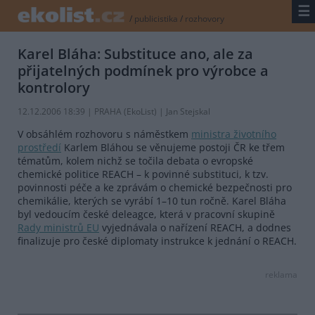
☰
/
publicistika
/
rozhovory
Karel Bláha: Substituce ano, ale za
přijatelných podmínek pro výrobce a
kontrolory
12.12.2006 18:39 | PRAHA (EkoList) | Jan Stejskal
V obsáhlém rozhovoru s náměstkem
ministra životního
prostředí
Karlem Bláhou se věnujeme postoji ČR ke třem
tématům, kolem nichž se točila debata o evropské
chemické politice REACH – k povinné substituci, k tzv.
povinnosti péče a ke zprávám o chemické bezpečnosti pro
chemikálie, kterých se vyrábí 1–10 tun ročně. Karel Bláha
byl vedoucím české deleagce, která v pracovní skupině
Rady ministrů EU
vyjednávala o nařízení REACH, a dodnes
finalizuje pro české diplomaty instrukce k jednání o REACH.
reklama