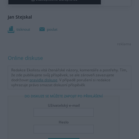
Jan Stejskal
tisknout
poslat
reklama
Online diskuse
Redakce Ekolistu vítá čtenářské názory, komentáře a postřehy. Tím,
že zde publikujete svůj příspěvek, se ale zároveň zavazujete
dodržovat
pravidla diskuse
. V případě porušení si redakce
vyhrazuje právo smazat diskusní příspěvěk
DO DISKUZE SE MŮŽETE ZAPOJIT PO PŘIHLÁŠENÍ
Uživatelský e-mail
Heslo