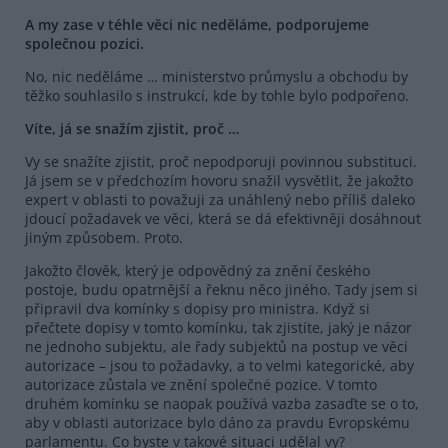
A my zase v téhle věci nic neděláme, podporujeme
společnou pozici.
No, nic neděláme … ministerstvo průmyslu a obchodu by
těžko souhlasilo s instrukcí, kde by tohle bylo podpořeno.
Víte, já se snažím zjistit, proč …
Vy se snažíte zjistit, proč nepodporuji povinnou substituci.
Já jsem se v předchozím hovoru snažil vysvětlit, že jakožto
expert v oblasti to považuji za unáhlený nebo příliš daleko
jdoucí požadavek ve věci, která se dá efektivněji dosáhnout
jiným způsobem. Proto.
Jakožto člověk, který je odpovědný za znění českého
postoje, budu opatrnější a řeknu něco jiného. Tady jsem si
připravil dva komínky s dopisy pro ministra. Když si
přečtete dopisy v tomto komínku, tak zjistíte, jaký je názor
ne jednoho subjektu, ale řady subjektů na postup ve věci
autorizace – jsou to požadavky, a to velmi kategorické, aby
autorizace zůstala ve znění společné pozice. V tomto
druhém komínku se naopak používá vazba zasaďte se o to,
aby v oblasti autorizace bylo dáno za pravdu Evropskému
parlamentu. Co byste v takové situaci udělal vy?