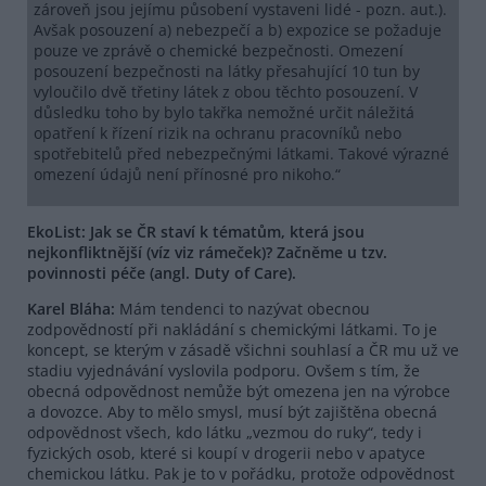
zároveň jsou jejímu působení vystaveni lidé - pozn. aut.).
Avšak posouzení a) nebezpečí a b) expozice se požaduje
pouze ve zprávě o chemické bezpečnosti. Omezení
posouzení bezpečnosti na látky přesahující 10 tun by
vyloučilo dvě třetiny látek z obou těchto posouzení. V
důsledku toho by bylo takřka nemožné určit náležitá
opatření k řízení rizik na ochranu pracovníků nebo
spotřebitelů před nebezpečnými látkami. Takové výrazné
omezení údajů není přínosné pro nikoho.“
EkoList: Jak se ČR staví k tématům, která jsou
nejkonfliktnější (víz viz rámeček)? Začněme u tzv.
povinnosti péče (angl. Duty of Care).
Karel Bláha:
Mám tendenci to nazývat obecnou
zodpovědností při nakládání s chemickými látkami. To je
koncept, se kterým v zásadě všichni souhlasí a ČR mu už ve
stadiu vyjednávání vyslovila podporu. Ovšem s tím, že
obecná odpovědnost nemůže být omezena jen na výrobce
a dovozce. Aby to mělo smysl, musí být zajištěna obecná
odpovědnost všech, kdo látku „vezmou do ruky“, tedy i
fyzických osob, které si koupí v drogerii nebo v apatyce
chemickou látku. Pak je to v pořádku, protože odpovědnost