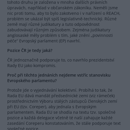
tohoto druhu je založena v mnoha dalších právních
úpravách, například v občanském zákoníku. Neměli jsme
nic proti tomu, aby to bylo zakotveno i v nařízení o REACH,
problém se ukázal být spíš legislativně-technický. Různé
země mají různé judikatury a tuto odpovědnost
zabudovávají různým způsobem. Zejména judikatury
anglosaské měly problém s tím, jaké znění „povinnosti
péče“ Evropský parlament (EP) navrhl.
Pozice ČR je tedy jaká?
ČR jednoznačně podporuje to, co navrhlo prezidentství
Rady EU jako kompromis.
Proč při těchto jednáních nejdeme vstříc stanovisku
Evropského parlamentu?
Protože jde o vyjednávání kolektivní. Probíhá to tak, že
Rada EU dává mandát předsednické zemi (viz rámeček)
prostřednictvím Výboru stálých zástupců členských zemí
při EU (tzv. Coreper), aby jednala s Evropským
parlamentem. Rada EU se shodla na textu tzv. společné
pozice a každá delegace včetně té naší zahajuje každé
zasedání Coreperu konstatováním, že stále podporuje text
společné pozice.