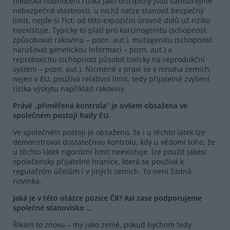
hlediska hodnocení rizika jako disciplíny jsou samozřejmě
nebezpečné vlastnosti, u nichž nelze stanovit bezpečný
limit, nejde si říct: od této expoziční úrovně dolů už riziko
neexistuje. Typicky to platí pro karcinogenitu (schopnost
způsobovat rakovinu – pozn. aut.), mutagenitu (schopnost
narušovat genetickou informaci – pozn. aut.) a
reprotoxicitu (schopnost působit toxicky na reprodukční
systém – pozn. aut.). Nicméně v praxi se v mnoha zemích,
nejen v EU, používá relativní limit, tedy přijatelné zvýšení
rizika výskytu například rakoviny.
Právě „přiměřená kontrola“ je ovšem obsažena ve
společném postoji Rady EU.
Ve společném postoji je obsaženo, že i u těchto látek lze
demonstrovat dostatečnou kontrolu, kdy u vědomí toho, že
u těchto látek rigorózní limit neexistuje, lze použít jakési
společensky přijatelné hranice, která se používá k
regulačním účelům i v jiných zemích. To není žádná
novinka.
Jaká je v této otázce pozice ČR? Asi zase podporujeme
společné stanovisko …
Říkám to znovu – my jako země, pokud bychom tedy