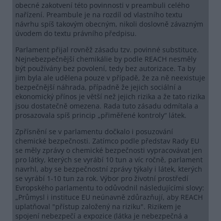
obecné zakotvení této povinnosti v preambuli celého
nařízení. Preambule je na rozdíl od vlastního textu
návrhu spíš takovým obecným, nikoli doslovně závazným
úvodem do textu právního předpisu.
Parlament přijal rovněž zásadu tzv. povinné substituce.
Nejnebezpečnější chemikálie by podle REACH nesměly
být používány bez povolení, tedy bez autorizace. Ta by
jim byla ale udělena pouze v případě, že za ně neexistuje
bezpečnější náhrada, případně že jejich sociální a
ekonomický přínos je větší než jejich rizika a že tato rizika
jsou dostatečně omezena. Rada tuto zásadu odmítala a
prosazovala spíš princip „přiměřené kontroly“ látek.
Zpřísnění se v parlamentu dočkalo i posuzování
chemické bezpečnosti. Zatímco podle představ Rady EU
se měly zprávy o chemické bezpečnosti vypracovávat jen
pro látky, kterých se vyrábí 10 tun a víc ročně, parlament
navrhl, aby se bezpečnostní zprávy týkaly i látek, kterých
se vyrábí 1-10 tun za rok. Výbor pro životní prostředí
Evropského parlamentu to odůvodnil následujícími slovy:
„Průmysl i instituce EU neúnavně zdůrazňují, aby REACH
uplatňoval "přístup založený na riziku". Rizikem je
spojení nebezpečí a expozice (látka je nebezpečná a