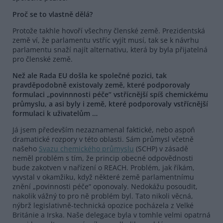
Proč se to vlastně dělá?
Protože takhle hovoří všechny členské země. Prezidentská
země ví, že parlamentu vstříc vyjít musí, tak se k návrhu
parlamentu snaží najít alternativu, která by byla přijatelná
pro členské země.
Než ale Rada EU došla ke společné pozici, tak
pravděpodobně existovaly země, které podporovaly
formulaci „povinnnosti péče“ vstřícnější spíš chemickému
průmyslu, a asi byly i země, které podporovaly vstřícnější
formulaci k uživatelům …
Já jsem především nezaznamenal faktické, nebo aspoň
dramatické rozpory v této oblasti. Sám průmysl včetně
našeho
Svazu chemického průmyslu
(SCHP) v zásadě
neměl problém s tím, že princip obecné odpovědnosti
bude zakotven v nařízení o REACH. Problém, jak říkám,
vyvstal v okamžiku, když některé země parlamentnímu
znění „povinnosti péče“ oponovaly. Nedokážu posoudit,
nakolik vážný to pro ně problém byl. Tato nikoli věcná,
nýbrž legislativně-technická opozice pocházela z Velké
Británie a Irska. Naše delegace byla v tomhle velmi opatrná