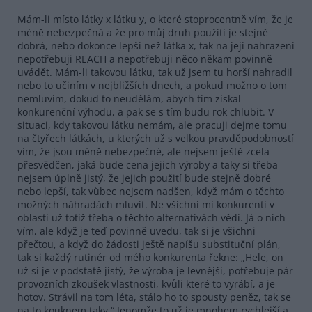
Mám-li místo látky x látku y, o které stoprocentně vím, že je
méně nebezpečná a že pro můj druh použití je stejně
dobrá, nebo dokonce lepší než látka x, tak na její nahrazení
nepotřebuji REACH a nepotřebuji něco někam povinně
uvádět. Mám-li takovou látku, tak už jsem tu horší nahradil
nebo to učiním v nejbližších dnech, a pokud možno o tom
nemluvím, dokud to neudělám, abych tím získal
konkurenční výhodu, a pak se s tím budu rok chlubit. V
situaci, kdy takovou látku nemám, ale pracuji dejme tomu
na čtyřech látkách, u kterých už s velkou pravděpodobností
vím, že jsou méně nebezpečné, ale nejsem ještě zcela
přesvědčen, jaká bude cena jejich výroby a taky si třeba
nejsem úplně jistý, že jejich použití bude stejně dobré
nebo lepší, tak vůbec nejsem nadšen, když mám o těchto
možných náhradách mluvit. Ne všichni mí konkurenti v
oblasti už totiž třeba o těchto alternativách vědí. Já o nich
vím, ale když je teď povinně uvedu, tak si je všichni
přečtou, a když do žádosti ještě napíšu substituční plán,
tak si každý rutinér od mého konkurenta řekne: „Hele, on
už si je v podstatě jistý, že výroba je levnější, potřebuje pár
provozních zkoušek vlastnosti, kvůli které to vyrábí, a je
hotov. Strávil na tom léta, stálo ho to spousty peněz, tak se
na to kouknem taky.“ Jenomže to už je mnohem rychlejší a