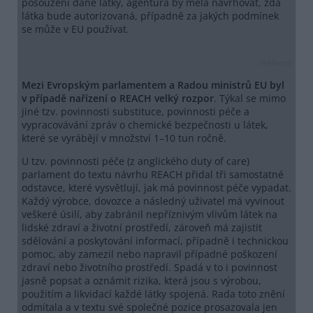
posouzení dané látky, agentura by měla navrhovat, zda
látka bude autorizovaná, případně za jakých podmínek
se může v EU používat.
reklama
Mezi Evropským parlamentem a Radou ministrů EU byl
v případě nařízení o REACH velký rozpor
. Týkal se mimo
jiné tzv. povinnosti substituce, povinnosti péče a
vypracovávání zpráv o chemické bezpečnosti u látek,
které se vyrábějí v množství 1–10 tun ročně.
U tzv. povinnosti péče (z anglického duty of care)
parlament do textu návrhu REACH přidal tři samostatné
odstavce, které vysvětlují, jak má povinnost péče vypadat.
Každý výrobce, dovozce a následný uživatel má vyvinout
veškeré úsilí, aby zabránil nepříznivým vlivům látek na
lidské zdraví a životní prostředí, zároveň má zajistit
sdělování a poskytování informací, případně i technickou
pomoc, aby zamezil nebo napravil případné poškození
zdraví nebo životního prostředí. Spadá v to i povinnost
jasně popsat a oznámit rizika, která jsou s výrobou,
použitím a likvidací každé látky spojená. Rada toto znění
odmítala a v textu své společné pozice prosazovala jen