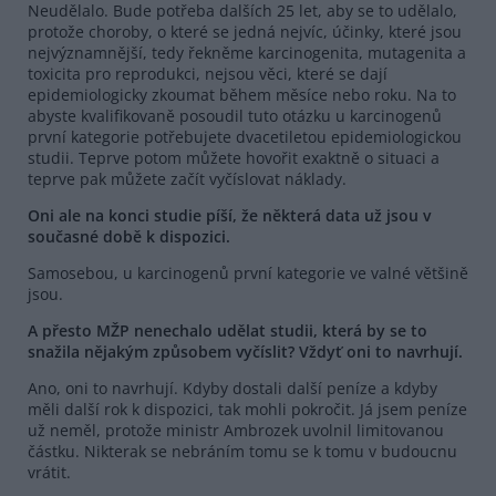
Neudělalo. Bude potřeba dalších 25 let, aby se to udělalo,
protože choroby, o které se jedná nejvíc, účinky, které jsou
nejvýznamnější, tedy řekněme karcinogenita, mutagenita a
toxicita pro reprodukci, nejsou věci, které se dají
epidemiologicky zkoumat během měsíce nebo roku. Na to
abyste kvalifikovaně posoudil tuto otázku u karcinogenů
první kategorie potřebujete dvacetiletou epidemiologickou
studii. Teprve potom můžete hovořit exaktně o situaci a
teprve pak můžete začít vyčíslovat náklady.
Oni ale na konci studie píší, že některá data už jsou v
současné době k dispozici.
Samosebou, u karcinogenů první kategorie ve valné většině
jsou.
A přesto MŽP nenechalo udělat studii, která by se to
snažila nějakým způsobem vyčíslit? Vždyť oni to navrhují.
Ano, oni to navrhují. Kdyby dostali další peníze a kdyby
měli další rok k dispozici, tak mohli pokročit. Já jsem peníze
už neměl, protože ministr Ambrozek uvolnil limitovanou
částku. Nikterak se nebráním tomu se k tomu v budoucnu
vrátit.