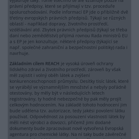
vyjadřuje taky. Tohle všechno se ale vztahuje pouze na
právní předpisy, které se přijímají v tzv. proceduře
spolurozhodování. Podle informací EP jde o přibližně dvě
třetiny evropských právních předpisů. Týkají se různých
oblastí - například dopravy, životního prostředí,
vzdělávání atd. Zbytek právních předpisů (týkají se třeba
daní nebo zemědělství) přijímá rovnou Rada ministrů EU
a s EP je jen konzultuje, některé předpisy (týkající se
např. společné zahraniční a bezpečnostní politiky) rada i
navrhuje.
Základním cílem REACH
je vysoká úroveň ochrany
lidského zdraví a životního prostředí, zároveň by však
měl zajistit i volný oběh látek a zvýšení
konkurenceschopnosti průmyslu. Desítky tisíc látek, které
se vyrábějí ve významnějším množství a nebyly pořádně
otestovány, by měly být v následujících letech
registrovány, ty hodně nebezpečné by pak měly projít
celkovým hodnocením. Na základě tohoto hodnocení jim
bude udělena tzv. autorizace, tedy jakési povolení látku
používat. Odpovědnost za posouzení vlastností látek by
měli nést výrobci a dovozci, přičemž jimi dodané
dokumenty bude zpracovávat nově vytvořená Evropská
agentura pro chemické látky. Na ní taky bude závěrečné