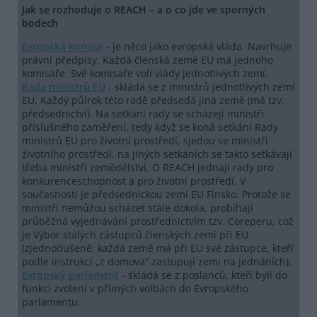
Jak se rozhoduje o REACH – a o co jde ve sporných
bodech
Evropská komise
- je něco jako evropská vláda. Navrhuje
právní předpisy. Každá členská země EU má jednoho
komisaře. Své komisaře volí vlády jednotlivých zemí.
Rada ministrů EU
- skládá se z ministrů jednotlivých zemí
EU. Každý půlrok této radě předsedá jiná země (má tzv.
předsednictví). Na setkání rady se scházejí ministři
příslušného zaměření, tedy když se koná setkání Rady
ministrů EU pro životní prostředí, sjedou se ministři
životního prostředí, na jiných setkáních se takto setkávají
třeba ministři zemědělství. O REACH jednají rady pro
konkurenceschopnost a pro životní prostředí. V
současnosti je předsednickou zemí EU Finsko. Protože se
ministři nemůžou scházet stále dokola, probíhají
průběžná vyjednávání prostřednictvím tzv. Coreperu, což
je Výbor stálých zástupců členských zemí při EU
(zjednodušeně: každá země má při EU své zástupce, kteří
podle instrukcí „z domova“ zastupují zemi na jednáních).
Evropský parlament
- skládá se z poslanců, kteří byli do
funkcí zvoleni v přímých volbách do Evropského
parlamentu.