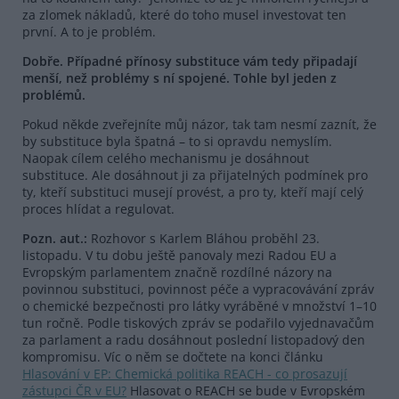
za zlomek nákladů, které do toho musel investovat ten
první. A to je problém.
Dobře. Případné přínosy substituce vám tedy připadají
menší, než problémy s ní spojené. Tohle byl jeden z
problémů.
Pokud někde zveřejníte můj názor, tak tam nesmí zaznít, že
by substituce byla špatná – to si opravdu nemyslím.
Naopak cílem celého mechanismu je dosáhnout
substituce. Ale dosáhnout ji za přijatelných podmínek pro
ty, kteří substituci musejí provést, a pro ty, kteří mají celý
proces hlídat a regulovat.
Pozn. aut.:
Rozhovor s Karlem Bláhou proběhl 23.
listopadu. V tu dobu ještě panovaly mezi Radou EU a
Evropským parlamentem značně rozdílné názory na
povinnou substituci, povinnost péče a vypracovávání zpráv
o chemické bezpečnosti pro látky vyráběné v množství 1–10
tun ročně. Podle tiskových zpráv se podařilo vyjednavačům
za parlament a radu dosáhnout poslední listopadový den
kompromisu. Víc o něm se dočtete na konci článku
Hlasování v EP: Chemická politika REACH - co prosazují
zástupci ČR v EU?
Hlasovat o REACH se bude v Evropském