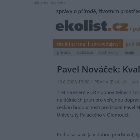
reklama
reklama
zprávy o přírodě, životním prostřed
/
pub
titulní strana
zpravodajství
public
příroda
civilizace
rozhovory
eseje
Pavel Nováček: Kval
16.6.2003 15:00 | PRAHA (EkoList) | Jan 
Třetina energie ČR z obnovitelných zdr
na dálnicích pruh pro veřejnou doprav
českou budoucností představil Pavel Nov
Univerzity Palackého v Olomouci.
Knihu sestavil (a v dubnu představil)