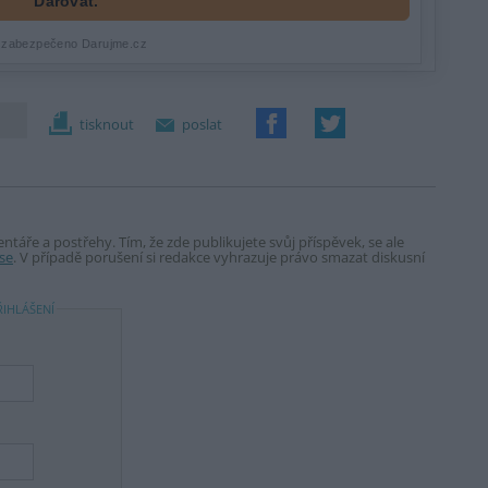
tisknout
poslat
táře a postřehy. Tím, že zde publikujete svůj příspěvek, se ale
se
. V případě porušení si redakce vyhrazuje právo smazat diskusní
ŘIHLÁŠENÍ