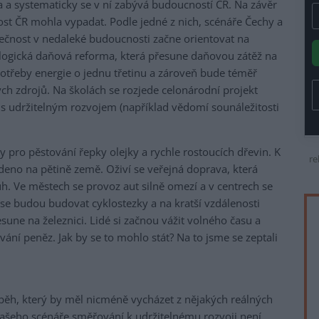
 a systematicky se v ní zabývá budoucností ČR. Na závěr
cnost ČR mohla vypadat. Podle jedné z nich, scénáře Čechy a
ečnost v nedaleké budoucnosti začne orientovat na
ologická daňová reforma, která přesune daňovou zátěž na
potřeby energie o jednu třetinu a zároveň bude téměř
ých zdrojů. Na školách se rozjede celonárodní projekt
s udržitelným rozvojem (například vědomí sounáležitosti
 pro pěstování řepky olejky a rychle rostoucích dřevin. K
re
eno na pětině země. Oživí se veřejná doprava, která
uh. Ve městech se provoz aut silně omezí a v centrech se
 se budou budovat cyklostezky a na kratší vzdálenosti
sune na železnici. Lidé si začnou vážit volného času a
vání peněz. Jak by se to mohlo stát? Na to jsme se zeptali
íběh, který by měl nicméně vycházet z nějakých reálných
našeho scénáře směřování k udržitelnému rozvoji není