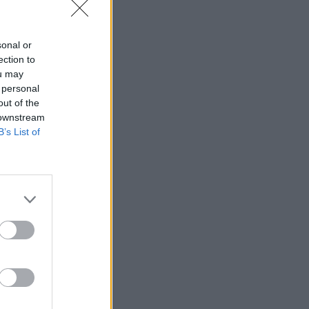
sonal or
ection to
ou may
 personal
out of the
 downstream
B’s List of