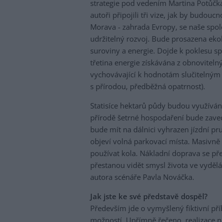
strategie pod vedením Martina Potůčka
autoři připojili tři vize, jak by budou
Morava - zahrada Evropy, se naše spol
udržitelný rozvoj. Bude prosazena ek
suroviny a energie. Dojde k poklesu s
třetina energie získávána z obnoviteln
vychovávající k hodnotám slučitelným 
s přírodou, předběžná opatrnost).
Statisíce hektarů půdy budou využívány
přírodě šetrné hospodaření bude zaved
bude mít na dálnici vyhrazen jízdní pr
objeví volná parkovací místa. Masivně
používat kola. Nákladní doprava se pře
přestanou vidět smysl života ve vydělá
autora scénáře Pavla Nováčka.
Jak jste ke své představě dospěl?
Především jde o vymyšlený fiktivní př
možností. Upřímně řečeno, realizace 