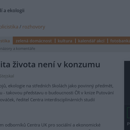
í a ekologii
licistika
/
rozhovory
istika
zelená domácnost
kultura
kalendář akcí
fotobank
názory a komentáře
ita života není v konzumu
Stejskal
ojů, ekologie na středních školách jako povinný předmět,
u - takovou představu o budoucnosti ČR v knize Putování
áček, ředitel Centra interdisciplinárních studií
 tým odborníků Centra UK pro sociální a ekonomické