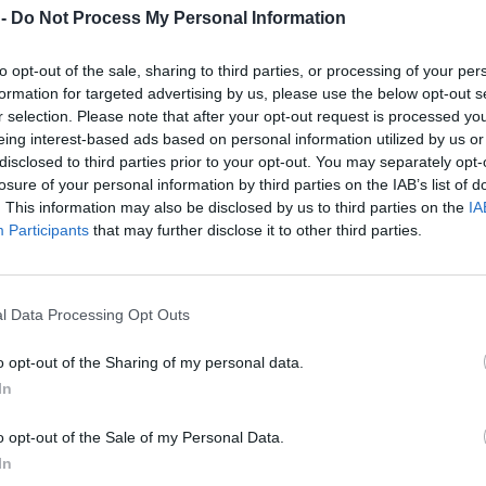
eba pět, ale my vám zreálníme ceny, které provoz auta
 -
Do Not Process My Personal Information
jí. Takže připočteme náklady na životní prostředí, na
zy, na výstavbu silnic atd. Váš provoz bude drahý a vy se
to opt-out of the sale, sharing to third parties, or processing of your per
 autem, nebo veřejnou dopravou. Doufám, že se pak ukáže,
formation for targeted advertising by us, please use the below opt-out s
r selection. Please note that after your opt-out request is processed y
eing interest-based ads based on personal information utilized by us or
 lídra, který dokáže alespoň část společnosti přesvědčit
disclosed to third parties prior to your opt-out. You may separately opt-
trany pro otevřenou společnost (SOS), která se o něco
losure of your personal information by third parties on the IAB’s list of
. This information may also be disclosed by us to third parties on the
IA
ulování scénáře spíš přání otcem myšlenky?
Participants
that may further disclose it to other third parties.
erý mi je vlastní. Publikace je akademická, proto se v jejím
jsem se nesnažil tam něco vpašovat, ale je jisté, že úvahy
kologická daňová reforma jsou věci, ke kterým by naše
 my se to budeme snažit ovlivnit.
l Data Processing Opt Outs
 podlehl politikovi?
o opt-out of the Sharing of my personal data.
 Třeba kolega Jan Keller se ke scénáři vyjádřil slovy, že je
In
i autor sám. Já netvrdím, že scénář je pravděpodobný, ale
y nastat mohl. A jestli jsem podlehl - u scénářů podlehnutí
o opt-out of the Sale of my Personal Data.
yby to měla být analýza a předpověď budoucího vývoje.
In