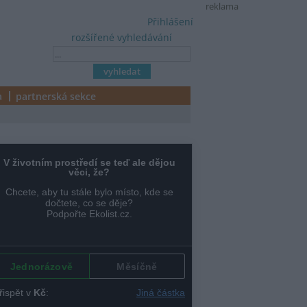
reklama
Přihlášení
rozšířené vyhledávání
a
partnerská sekce