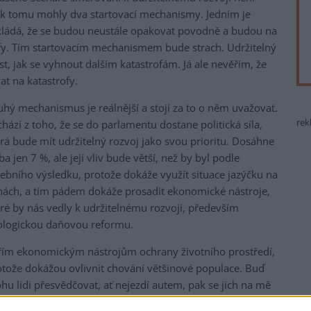
y k tomu mohly dva startovací mechanismy. Jedním je
ládá, že se budou neustále opakovat povodně a budou na
rofy. Tím startovacím mechanismem bude strach. Udržitelný
st, jak se vyhnout dalším katastrofám. Já ale nevěřím, že
t na katastrofy.
uhý mechanismus je reálnější a stojí za to o něm uvažovat.
rek
hází z toho, že se do parlamentu dostane politická síla,
rá bude mít udržitelný rozvoj jako svou prioritu. Dosáhne
ba jen 7 %, ale její vliv bude větší, než by byl podle
lebního výsledku, protože dokáže využít situace jazýčku na
hách, a tím pádem dokáže prosadit ekonomické nástroje,
eré by nás vedly k udržitelnému rozvoji, především
ologickou daňovou reformu.
řím ekonomickým nástrojům ochrany životního prostředí,
otože dokážou ovlivnit chování většinové populace. Buď
u lidi přesvědčovat, ať nejezdí autem, pak se jich na mě
 stejně většina vykašle. A nebo řeknu: klidně mějte aut