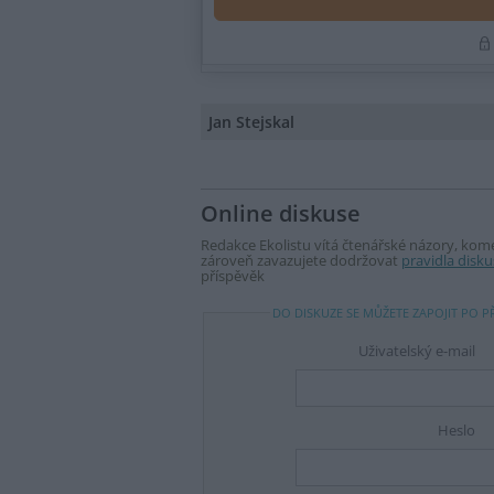
Jan Stejskal
Online diskuse
Redakce Ekolistu vítá čtenářské názory, komen
zároveň zavazujete dodržovat
pravidla disku
příspěvěk
DO DISKUZE SE MŮŽETE ZAPOJIT PO P
Uživatelský e-mail
Heslo