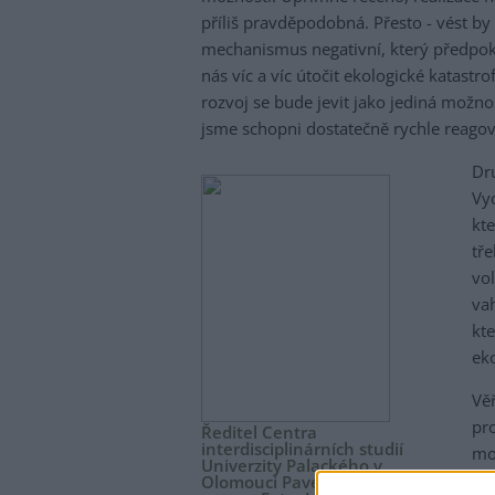
příliš pravděpodobná. Přesto - vést b
mechanismus negativní, který předpok
nás víc a víc útočit ekologické katast
rozvoj se bude jevit jako jediná možno
jsme schopni dostatečně rychle reagova
Dr
Vyc
kte
tře
vo
va
kt
ek
Vě
pr
Ředitel Centra
interdisciplinárních studií
moh
Univerzity Palackého v
ale
Olomouci Pavel Nováček.