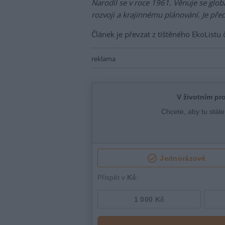
Narodil se v roce 1961. Věnuje se glo
rozvoji a krajinnému plánování. Je př
Článek je převzat z tištěného EkoListu
reklama