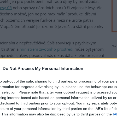
světě. Jen pro pochopení - náhradu újmy by mohl žádat
Lesy ČR
nebo správy národních parků či vojenské lesy. Ale
ro všechno možné, jen ne pro maximální produkci dřevní
ích pozemcích veřejné funkce a mezi ně určitě patří i
V opačném případě je rozumné je zrušit a státní pozemky
cionální a nepřesvědčivé. Spíš souvisejí s psychickými
rek
 tří stran a
ministrem životního prostředí
může být jenom
opravdu slušný, posouval nás o kus dál a k jeho prosazení
 celkovém kontextu za jeho morální selhání.
 -
Do Not Process My Personal Information
 třeba něco sami poslanci?
se některým všeználkům mohlo zdát. Myslím, že se s
to opt-out of the sale, sharing to third parties, or processing of your per
lního vymyslet, ale mělo by to důsledně vycházet z
formation for targeted advertising by us, please use the below opt-out s
o ve sněmovně. Musíme při tom dobře spolupracovat s
r selection. Please note that after your opt-out request is processed y
že se nám podaří odvrátit mezinárodní ostudu a neplnění
eing interest-based ads based on personal information utilized by us or
disclosed to third parties prior to your opt-out. You may separately opt-
losure of your personal information by third parties on the IAB’s list of
ešlému období sněmovna "ozelenila" (vy jste byl tím
. This information may also be disclosed by us to third parties on the
IA