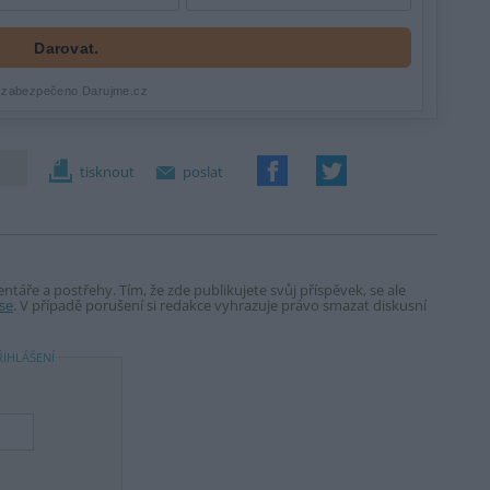
tisknout
poslat
táře a postřehy. Tím, že zde publikujete svůj příspěvek, se ale
se
. V případě porušení si redakce vyhrazuje právo smazat diskusní
ŘIHLÁŠENÍ