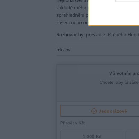
nejkonzistentnější. Náš nejvyšší org
základě mého požadavku zaujal jedno
zpřehlednění pravidel účasti veřejnost
rušení nebo omezení. Stejný názor sdíl
Rozhovor byl převzat z tištěného EkoLi
reklama