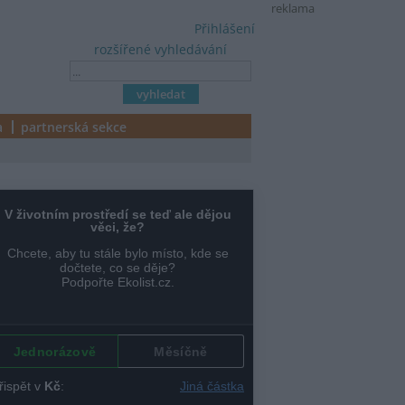
reklama
Přihlášení
rozšířené vyhledávání
a
partnerská sekce