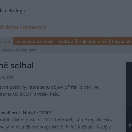
í a ekologii
licistika
/
rozhovory
istika
zelená domácnost
kultura
kalendář akcí
fotobank
názory a komentáře
ně selhal
Stejskal
cné paskvily, které se tu objevily," řekl o dění ve
lanec US-DEU František Pelc.
sovali proti Natuře 2000?
ořili všichni
poslanci
ODS
, betonáři, státně myslivecko-
alý ministr životního prostředí Miloš Kužvart. Každý z