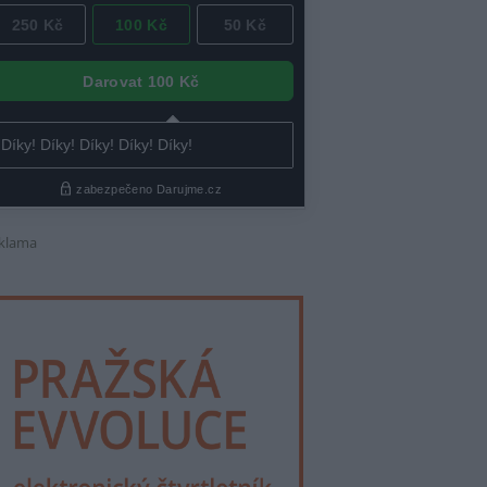
klama