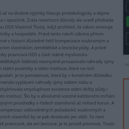
 až na drobné výjimky hlasuje protiekologicky a dejme
u i opozičně. Zcela neseriozní důvody ale uvedl předseda
bu ODS Vlastimil Tlustý, když prohlásil, že zákon omezuje
stníky a hospodáře. Právě tento návrh zákona přitom
rvé v historii důsledně řešil kompenzace soukromým a
cním vlastníkům zemědělské a lesnické půdy. A právě
oby pravicová ODS s částí státně myslivecko-
ědělských lobbistů nesmyslně prosazovala náhrady újmy
re
ro státní pozemky a státní instituce, které na nich
podaří. Je to pomatenost, která by v konečném důsledku
menala vyplácení náhrady újmy státem státu a
chybňovala smysluplnost existence státní držby půdy i
hto institucí. Šlo by o absolutně scestné každoroční mrhání
ejnými prostředky v řádech stamilionů až miliard korun. A
kompenzaci odůvodněných požadavků soukromých a
cních vlastníků by se pak dostávalo jen stěží. To není
itě pravicové, ale ani levicové. Je to prostě pitomost. Touto