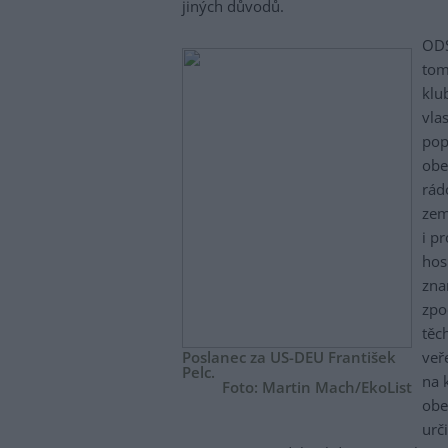
jiných důvodů.
ODS
tom
klu
vla
pop
obe
rád
zem
i p
hos
zna
zpo
těc
Poslanec za US-DEU František
veř
Pelc.
na 
Foto: Martin Mach/EkoList
obe
urč