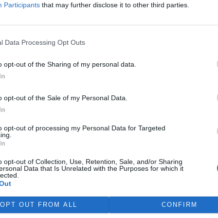
em vypadá, jako by ochrana přírody musela čelit
Participants
that may further disclose it to other third parties.
to nejen díky mně. To, že existuje i silná protistrana
 prostředí poněkud odlišný názor, je realita. Chci věřit,
l Data Processing Opt Outs
bytnou podporou - bohudík - velké časti rozumných
 paskvily, které se ve sněmovně objevily a které řeší
o opt-out of the Sharing of my personal data.
vět.
In
i vůbec nějakou společnou ochranu životního prostředí
o opt-out of the Sale of my Personal Data.
In
ostředí je nadstranické politikum, a proto se snažíme
to opt-out of processing my Personal Data for Targeted
dporu i v opozičních stranách, a to s občasnými úspěchy a
ing.
In
terou jste musel dost kultivovat. Jak kultivovaná je
o opt-out of Collection, Use, Retention, Sale, and/or Sharing
ersonal Data that Is Unrelated with the Purposes for which it
návrhem zužujícím účast veřejnosti v řízeních
lected.
Out
 hlasování poslanců
US-DEU
při ekologických zákonech. K
OPT OUT FROM ALL
CONFIRM
ně různé názory a US-DEU v této otázce zůstává