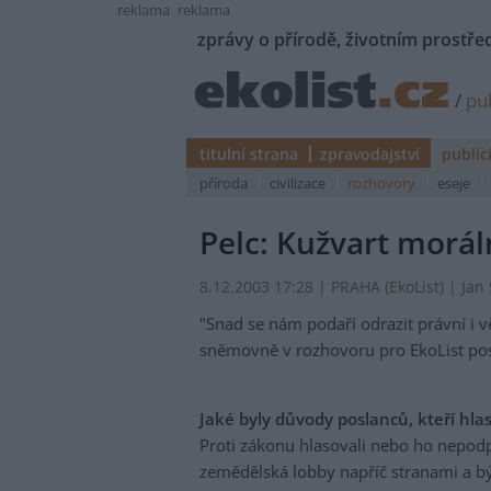
reklama
reklama
zprávy o přírodě, životním prostřed
/
pub
titulní strana
zpravodajství
public
příroda
civilizace
rozhovory
eseje
Pelc: Kužvart morál
8.12.2003 17:28 | PRAHA (EkoList) | Jan 
"Snad se nám podaří odrazit právní i vě
sněmovně v rozhovoru pro EkoList pos
Jaké byly důvody poslanců, kteří hla
Proti zákonu hlasovali nebo ho nepodp
zemědělská lobby napříč stranami a býv