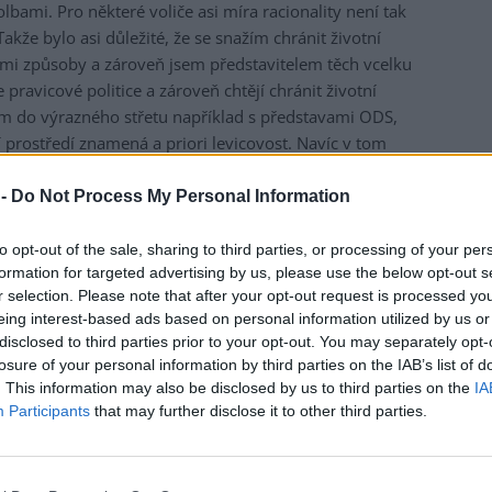
bami. Pro některé voliče asi míra racionality není tak
Takže bylo asi důležité, že se snažím chránit životní
ými způsoby a zároveň jsem představitelem těch vcelku
e pravicové politice a zároveň chtějí chránit životní
m do výrazného střetu například s představami ODS,
í prostředí znamená a priori levicovost. Navíc v tom
nu a obnovu Jizerských hor a myslím, že Jizerské hory
ku dost vysokou hodnotou.
 -
Do Not Process My Personal Information
čně patří i CHKO Český ráj. Mohla vám vaše
to opt-out of the sale, sharing to third parties, or processing of your per
 pomoci nebo naopak uškodila?
formation for targeted advertising by us, please use the below opt-out s
r selection. Please note that after your opt-out request is processed y
ní vlna skončila v roce 1995, kdy se to zaseklo ve
vládě
.
eing interest-based ads based on personal information utilized by us or
lních oblastí do seznamu Světového dědictví
UNESCO
a já
disclosed to third parties prior to your opt-out. You may separately opt-
rany toho území by to bylo spíše na škodu. Upřímně
losure of your personal information by third parties on the IAB’s list of
ování CHKO Český ráj proto, že bych si tím mohl nějak
. This information may also be disclosed by us to third parties on the
IA
Participants
that may further disclose it to other third parties.
ování chráněného území je velmi konfliktní záležitost a taky
 jsem se díval na výsledky voleb v některých obcích, kde
ší, například v Klokočí nebo v Mírové pod Kozákovem.