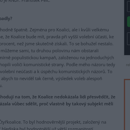
o je RNDr. František Pelc.
padly?
odně špatně. Zejména pro Koalici, ale i kvůli velkému
e, že Koalice bude mít, pravda při vyšší volební účasti, ke
procent, než jsme skutečně získali. To se bohužel nestalo.
to můžeme sami, tu druhou polovinu nám obstarali
esmírně populistickou kampaň, založenou na jednoduchých
hopili voliči komunistické strany. Podle mého názoru tedy
re
volební neúčasti a k úspěchu komunistických názorů. To
 abych to neviděl tak černě, výsledek voleb alespoň
u.
hodují na tom, že Koalice nedokázala lidi přesvědčit, že
ázala vůbec sdělit, proč vlastně by takový subjekt měli
tyřkoalice. To byl hodnověrnější projekt, založený na
lediska byl hodnotnější už větší rozmanitostí