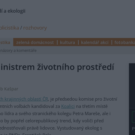
í a ekologii
licistika
/
rozhovory
istika
zelená domácnost
kultura
kalendář akcí
fotobank
názory a komentáře
inistrem životního prostředí
ub Kašpar
h krajinných oblastí ČR
, je předsedou komise pro životní
entních volbách kandidoval za
Koalici
na třetím místě
o lídra a svého stranického kolegu Petra Mareše, ale i
ko by popřel celorepublikový trend, kdy voliči před
ednostňovali právě lidovce. Vystudovaný ekolog s