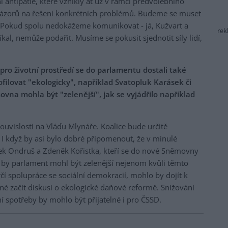
antipatie, které vznikly ať už v rámci předvolebního
 názorů na řešení konkrétních problémů. Budeme se muset
 Pokud spolu nedokážeme komunikovat - já, Kužvart a
rek
íkal, nemůže podařit. Musíme se pokusit sjednotit síly lidí,
pro životní prostředí se do parlamentu dostali také
rofilovat "ekologicky", například Svatopluk Karásek či
ovna mohla být "zelenější", jak se vyjádřilo například
uvislosti na Vláďu Mlynáře. Koalice bude určitě
é. I když by asi bylo dobré připomenout, že v minulé
k Ondruš a Zdeněk Kořistka, kteří se do nové Sněmovny
e by parlament mohl být zelenější nejenom kvůli těmto
í spolupráce se sociální demokracií, mohlo by dojít k
é začít diskusi o ekologické daňové reformě. Snižování
í spotřeby by mohlo být přijatelné i pro ČSSD.