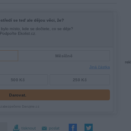
rek
tisknout
poslat