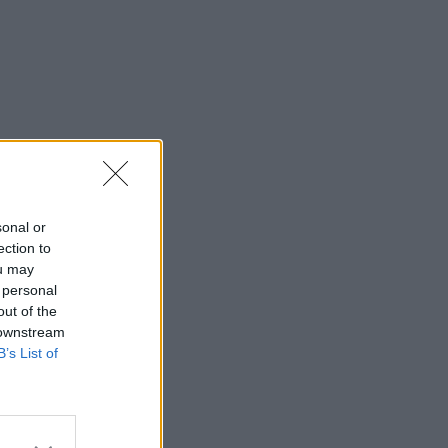
sonal or
ection to
ou may
 personal
out of the
 downstream
B’s List of