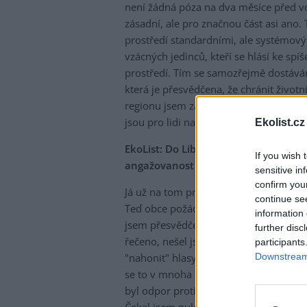
není žádná póza na dva měsíce před vol
zásadní, ale pro značnou část asi ano. 
prostředí standardními, ale systémov
vzácných jedinců, kteří se hlásí ke spíš
prostředí. Tím se samozřejmě dostává
která je přesvědčena, že chránit životn
regionu jsem založil Nadaci pro záchra
jsou pro lidi na Liberecku a Jablonec
Ekolist.cz
EkoList: Do Libereckého kraje částe
If you wish 
angažovanost za její rozšíření také
sensitive in
confirm you
Já už na tom pracuju asi deset let. Prv
continue se
Teď obce požádaly o zařazení těch ska
information 
jsem přesvědčen, že bez rozšíření och
further disc
řečeno, nešel jsem rozhodně do rozšíř
participants
Downstream 
"nahonit" hlasy voličů. Jakékoli rozšiř
se to v mnoha obcích projevilo. Zpětně
byl odpor proti rozšíření CHKO největ