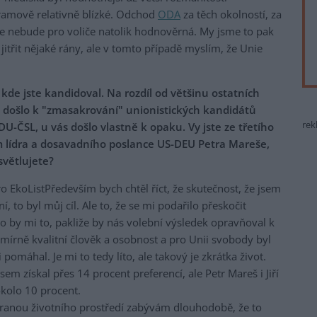
gramově relativně blízké. Odchod
ODA
za těch okolností, za
ice nebude pro voliče natolik hodnověrná. My jsme to pak
jitřit nějaké rány, ale v tomto případě myslím, že Unie
 kde jste kandidoval. Na rozdíl od většinu ostatních
o došlo k "zmasakrování" unionistických kandidátů
rek
U-ČSL, u vás došlo vlastně k opaku. Vy jste ze třetího
 lídra a dosavadního poslance US-DEU Petra Mareše,
ysvětlujete?
Především bych chtěl říct, že skutečnost, že jsem
í, to byl můj cíl. Ale to, že se mi podařilo přeskočit
o by mi to, pakliže by nás volební výsledek opravňoval k
mírně kvalitní člověk a osobnost a pro Unii svobody byl
omáhal. Je mi to tedy líto, ale takový je zkrátka život.
sem získal přes 14 procent preferencí, ale Petr Mareš i Jiří
okolo 10 procent.
ochranou životního prostředí zabývám dlouhodobě, že to