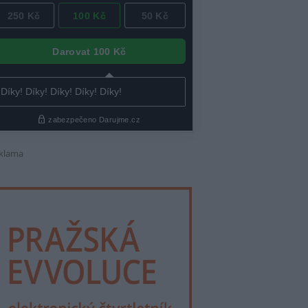
klama