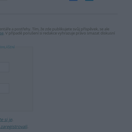
táře a postřehy. Tím, že zde publikujete svůj příspěvek, se ale
se
. V případě porušení si redakce vyhrazuje právo smazat diskusní
ŘIHLÁŠENÍ
 si je
.
ž
zaregistrovali
.