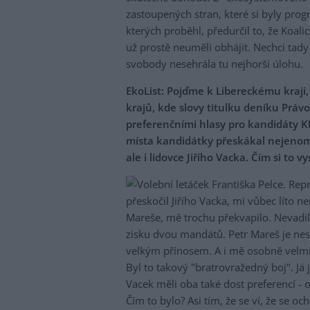
zastoupených stran, které si byly pro
kterých proběhl, předurčil to, že Koal
už prostě neuměli obhájit. Nechci tady 
svobody nesehrála tu nejhorší úlohu.
EkoList: Pojďme k Libereckému kraji,
krajů, kde slovy titulku deníku Práv
preferenčními hlasy pro kandidáty KD
místa kandidátky přeskákal nejenom
ale i lidovce Jiřího Vacka. Čím si to v
přeskočil Jiřího Vacka, mi vůbec líto nen
Mareše, mě trochu překvapilo. Nevadil
zisku dvou mandátů. Petr Mareš je nes
velkým přínosem. A i mě osobně velmi p
Byl to takový "bratrovražedný boj". Já j
Vacek měli oba také dost preferencí - 
Čím to bylo? Asi tím, že se ví, že se 