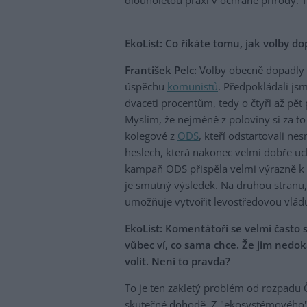
dlouholetou praxí v ochraně přírody. T
EkoList: Co říkáte tomu, jak volby do
František Pelc:
Volby obecně dopadly h
úspěchu
komunistů
. Předpokládali jsm
dvaceti procentům, tedy o čtyři až pět 
Myslím, že nejméně z poloviny si za 
kolegové z
ODS
, kteří odstartovali n
heslech, která nakonec velmi dobře uc
kampaň ODS přispěla velmi výrazně k 
je smutný výsledek. Na druhou stranu,
umožňuje vytvořit levostředovou vlád
EkoList: Komentátoři se velmi často s
vůbec ví, co sama chce. Že jim nedok
volit. Není to pravda?
To je ten zakletý problém od rozpadu Č
skutečné dohodě. Z "ekosystémového" h