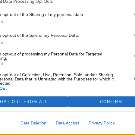
vu třeba v Klokočí jsem získal téměř 19 procent
l Data Processing Opt Outs
mohl Turnov, kde jsem získal 43 procent preferencí.
o opt-out of the Sharing of my personal data.
 Máte nějaký svůj vlastní prioritní úkol, který budete
In
o opt-out of the Sale of my Personal Data.
lice a v rámci ní pak vytáhnout životní prostředí z izolace,
In
litici na téma životního prostředí dívají skrz prsty, jako
 Bude samozřejmě velkou otázkou, kdo ten resort
to opt-out of processing my Personal Data for Targeted
ing.
by ho dostala Koalice.
In
dlo a vy byste dostal nabídku
ministerstvo životního
o opt-out of Collection, Use, Retention, Sale, and/or Sharing
ersonal Data that Is Unrelated with the Purposes for which it
lected.
Out
í jména - ať už Libor Ambrozek nebo Martin Bursík. Ale já
el a takovou nabídku bych neodmítl. Ale na ministerstvu
OPT OUT FROM ALL
CONFIRM
 udělat. Je to úkol jen pro opravdu odvážné lidi.
te vy, jak se těšíte na spolupráci s ministrem, ať už
Data Deletion
Data Access
Privacy Policy
zek nebo Martin Bursík?