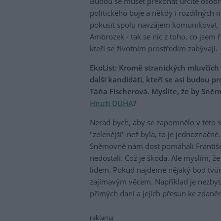
Budou se muset překonat určité osobní 
politického boje a někdy i rozdílných
pokusit spolu navzájem komunikovat.
Ambrozek - tak se nic z toho, co jsem ř
kteří se životním prostředím zabývají.
EkoList: Kromě stranických mluvčích 
další kandidáti, kteří se asi budou p
Táňa Fischerová. Myslíte, že by Sněm
Hnutí DUHA
?
Nerad bych, aby se zapomnělo v této so
"zelenější" než byla, to je jednoznačn
Sněmovně nám dost pomáhali Františe
nedostali. Což je škoda. Ale myslím, ž
lidem. Pokud najdeme nějaký bod tvůrč
zajímavým věcem. Například je nezbytn
přímých daní a jejich přesun ke zdaněn
reklama