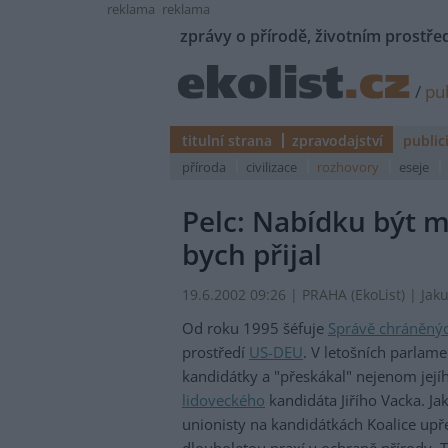
reklama
reklama
zprávy o přírodě, životním prostřed
/
pub
titulní strana
zpravodajství
public
příroda
civilizace
rozhovory
eseje
Pelc: Nabídku být m
bych přijal
19.6.2002 09:26 | PRAHA (EkoList) | Jak
Od roku 1995 šéfuje
Správě chráněnýc
prostředí
US-DEU
. V letošních parlam
kandidátky a "přeskákal" nejenom jejíh
lidoveckého
kandidáta Jiřího Vacka. Ja
unionisty na kandidátkách Koalice upř