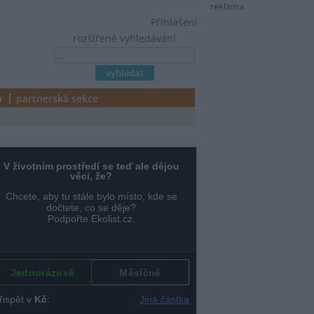
reklama
Přihlášení
rozšířené vyhledávání
a
partnerská sekce