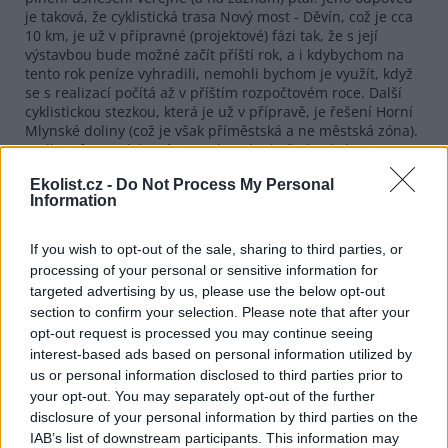
je taková, že cyklistická trasa Nový most - Děvín, což je cca
10 km, je už v přípravné (projektové) fázi tak, že s její
výstavbou bude možné začít příští rok, a i kdybychom na
tento rok peníze vyhradili, nemohli bychom je využít, když
se s realizací počítá až v příštím rozpočtovém roce. Další
cyklistickou stezkou, která je už v přípravě, je řešení Horní
Mlynské doliny (což je však příměstská a ne městská zóna).
Podle informací, které jsem dostal od předsedy komise
výstavby z odboru životního prostředí, je to ve velmi
Ekolist.cz -
Do Not Process My Personal
rozpracovaném stavu.
Information
Takže, jak jsem snad dostatečně vysvětlil, jako předseda
koaličního klubu (a nejpravicovějšího klubu - s tím mám
If you wish to opt-out of the sale, sharing to third parties, or
vždy trochu trápení, protože agenda ochrany životního
processing of your personal or sensitive information for
prostředí se politicky bere spíše jako levicová, i když já si
targeted advertising by us, please use the below opt-out
myslím, že je to záležitostí všech - názory, jaké zastává
section to confirm your selection. Please note that after your
například předseda české
ODS
Václav Klaus, že si na
opt-out request is processed you may continue seeing
ochranu životního prostředí musíme nejdříve vydělat,
neberu) jsem nemohl o den později na plénu předložit
interest-based ads based on personal information utilized by
tento pozměňovací návrh. Mohl tak učinit kdokoli jiný
us or personal information disclosed to third parties prior to
mimo koalici. Tady se asi stala chyba z mojí strany, že jsem
your opt-out. You may separately opt-out of the further
nestihl od středy cca 14 hodin do čtvrtečního rána
disclosure of your personal information by third parties on the
informovat BicyBu, že vzhledem k výše uvedenému to musí
IAB’s list of downstream participants. This information may