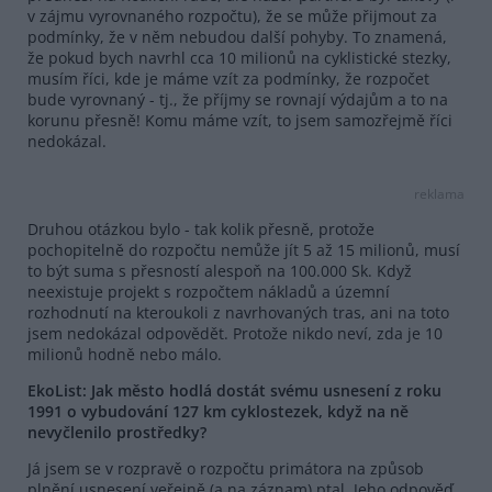
v zájmu vyrovnaného rozpočtu), že se může přijmout za
podmínky, že v něm nebudou další pohyby. To znamená,
že pokud bych navrhl cca 10 milionů na cyklistické stezky,
musím říci, kde je máme vzít za podmínky, že rozpočet
bude vyrovnaný - tj., že příjmy se rovnají výdajům a to na
korunu přesně! Komu máme vzít, to jsem samozřejmě říci
nedokázal.
reklama
Druhou otázkou bylo - tak kolik přesně, protože
pochopitelně do rozpočtu nemůže jít 5 až 15 milionů, musí
to být suma s přesností alespoň na 100.000 Sk. Když
neexistuje projekt s rozpočtem nákladů a územní
rozhodnutí na kteroukoli z navrhovaných tras, ani na toto
jsem nedokázal odpovědět. Protože nikdo neví, zda je 10
milionů hodně nebo málo.
EkoList: Jak město hodlá dostát svému usnesení z roku
1991 o vybudování 127 km cyklostezek, když na ně
nevyčlenilo prostředky?
Já jsem se v rozpravě o rozpočtu primátora na způsob
plnění usnesení veřejně (a na záznam) ptal. Jeho odpověď