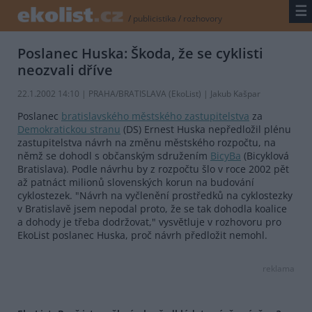
☰
/
publicistika
/
rozhovory
Poslanec Huska: Škoda, že se cyklisti
neozvali dříve
22.1.2002 14:10 | PRAHA/BRATISLAVA (EkoList) | Jakub Kašpar
Poslanec
bratislavského městského zastupitelstva
za
Demokratickou stranu
(DS) Ernest Huska nepředložil plénu
zastupitelstva návrh na změnu městského rozpočtu, na
němž se dohodl s občanským sdružením
BicyBa
(Bicyklová
Bratislava). Podle návrhu by z rozpočtu šlo v roce 2002 pět
až patnáct milionů slovenských korun na budování
cyklostezek. "Návrh na vyčlenění prostředků na cyklostezky
v Bratislavě jsem nepodal proto, že se tak dohodla koalice
a dohody je třeba dodržovat," vysvětluje v rozhovoru pro
EkoList poslanec Huska, proč návrh předložit nemohl.
reklama