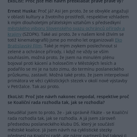
EkoList: Proč jste měl návrh předkládat právě právě vy?
Ernest Huska:
Proč já? Asi jen proto, že se obvykle angažuji
v oblasti kultury a životního prostředí, respektive vzhladem
k mým dlouholetým přátelským vztahům s předsedkyní
městského výboru Slovenského svazu ochránců přírody a
krajiny
(SZOPK). Také asi proto, že v našem kině (živím se
totiž kinematografií) jsme po mnoho let organizovali
Eko
Bratislavský Film
. Také je mým zvykem poslechnout si
zelené a ochránce přírody, i když ne vždy se vším
souhlasím, možná proto, že jsem na minulém plénu
bojoval proti kácení a holosečím v Městských lesích a
podařilo se mi je na tuto zimu, do termínu poslaneckého
průzkumu, zastavit. Možná také proto, že jsem interpeloval
primátora ve věci cyklistických stezek v okolí nové výstavby
v Petržalce. Tak asi proto.
EkoList: Proč jste návrh nakonec nepodal, respektive proč
se Koaliční rada rozhodla tak, jak se rozhodla?
Neudělal jsem to proto, že - jak správně říkáte - se Koaliční
rada rozhodla tak, jak se rozhodla. A já jsem zároveň
předsedou poslaneckého klubu DS, který je součástí
městské koalice. Já jsem návrh na cyklistické stezky
přednesl na Koaliční radě, ale názor partnerů byl takový (i