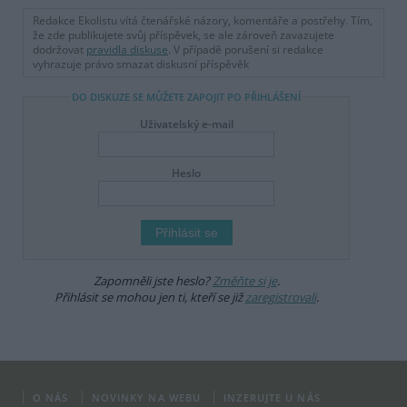
Redakce Ekolistu vítá čtenářské názory, komentáře a postřehy. Tím,
že zde publikujete svůj příspěvek, se ale zároveň zavazujete
dodržovat
pravidla diskuse
. V případě porušení si redakce
vyhrazuje právo smazat diskusní příspěvěk
DO DISKUZE SE MŮŽETE ZAPOJIT PO PŘIHLÁŠENÍ
Uživatelský e-mail
Heslo
Zapomněli jste heslo?
Změňte si je
.
Přihlásit se mohou jen ti, kteří se již
zaregistrovali
.
O NÁS
NOVINKY NA WEBU
INZERUJTE U NÁS