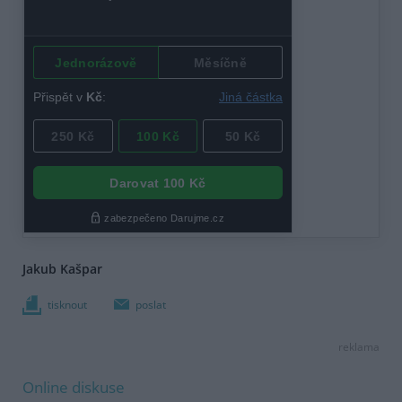
Jakub Kašpar
tisknout
poslat
reklama
Online diskuse