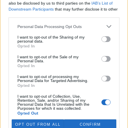
navrhnut jiná osoba než já, a "uspokojil" jsem se v rámci
also be disclosed by us to third parties on the
IAB’s List of
diskuse o rozpočtu otázkou na primátora.
Downstream Participants
that may further disclose it to other
A poslední věc - je škoda, že se cyklisti neozvali (zřejmě o
third parties.
tom nevěděli) už ve stádiu přípravy rozpočtu v září nebo
říjnu 2001. Tehdy se dalo do rozpočtu zasáhnout. Když už
Personal Data Processing Opt Outs
je to hotová "kniha" s názvem Rozpočet, tak je to těžké.
Takže je asi dobré si podobné problémy a jejich řešení
I want to opt-out of the Sharing of my
personal data.
připravovat dostatečně dopředu. Magistrát není příliš
Opted In
rychle se pohybující organizace a na všechno je třeba
dlouhý předstih.
I want to opt-out of the Sale of my
Personal Data.
EkoList: Co to vlastně je Koaliční rada Městského
Opted In
zastupitelstva?
I want to opt-out of processing my
Vysvětlím to na příkladu z Česka - je to něco jako
Personal Data for Targeted Advertising.
Čtyřkoalice
. V roce 1998 jsme šli do komunálních voleb na
Opted In
společné kandidátce:
Křesťansko-demokratické hnutí
,
Demokratická strana,
Demokratická unie
,
Strana
I want to opt-out of Collection, Use,
demokratické levice
,
Sociální demokracie
, Strana zelených
Retention, Sale, and/or Sharing of my
a
Slovenská demokratická koalice
. Vytvořili jsme v
Personal Data that Is Unrelated with the
Purposes for which it was collected.
městském zastupitelstvu většinu a je uzavřená koaliční
Opted Out
dohoda. Vždy před plenárním zasedáním zastupitelstva se
schází politické grémium koalice, kde se probírají otázky
OPT OUT FROM ALL
CONFIRM
městského pléna. Smyslem je taky, aby se vychytaly