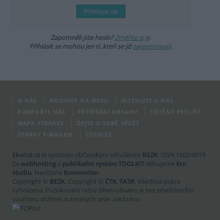
Zapomněli jste heslo?
Změňte si je
.
Přihlásit se mohou jen ti, kteří se již
zaregistrovali
.
O NÁS
NOVINKY NA WEBU
INZERUJTE U NÁS
PODPOŘTE NÁS
PŘEBÍRÁNÍ OBSAHU
TIŠTĚNÝ EKOLIST
MAPA STRÁNEK
DEJTE O SOBĚ VĚDĚT
ZPRÁVY E-MAILEM
COOKIES
Ekolist.cz
je vydáván občanským sdružením
BEZK
. ISSN 1802-9019.
Za
webhosting
a
publikační systém TOOLKIT
děkujeme
Ecn
studiu
. Navštivte
Ecomonitor
.
Copyright ©
BEZK
. Copyright ©
ČTK
,
TASR
. Všechna práva
vyhrazena. Publikování nebo šíření obsahu je bez předchozího
souhlasu držitele autorských práv zakázáno.