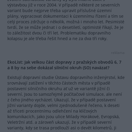
výstavbou již v roce 2004. V případě některé ze severních
variant bude nejprve třeba upravit příslušné územní
plány, vypracovat dokumentaci k územnímu řízení a tím se
celý proces zdržuje o několik, možná i mnoho let. Pesimisté
tvrdí, že se může jednat i o desetiletí, optimisté říkají, že je
to záležitost dvou či tří let. Problematiku dopravního
kolapsu je ale třeba řešit hned a ne za dva tři roky.
reklama
EkoList: Jak velkou část dopravy z pražských obvodů 6, 7
a 8 by na sebe dokázal silniční okruh (SO) navázat?
Existují dopravní studie Ústavu dopravního inženýrství, kde
srovnávají zatížení v těchto částech města v případě
postavení silničního okruhu ať už ve variantě jižní či
severní. Jsou to samozřejmě počítačové simulace, ale není
z čeho jiného vycházet. Ukazují, že v případě postavení
jižní varianty dojde, velmi zjednodušeně řečeno, k deseti
až třiceti procentnímu odlehčení na klíčových
komunikacích, jako jsou ulice Milady Horákové, Evropská,
Veletržní atd. a zároveň ukazují, že v případě severní
varianty, kdy se trasa prodlouží asi o devět kilometrů, ji