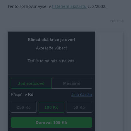
Tento rozhovor vyšel v
tištěném EkoListu
č. 2/2002.
reklama