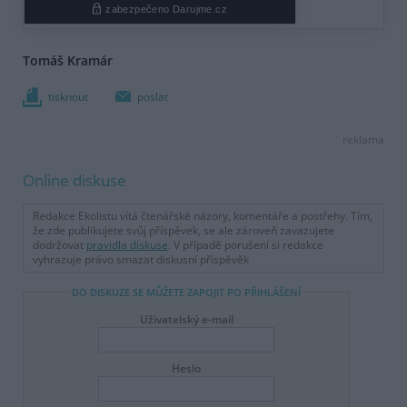
Tomáš Kramár
tisknout
poslat
reklama
Online diskuse
Redakce Ekolistu vítá čtenářské názory, komentáře a postřehy. Tím,
že zde publikujete svůj příspěvek, se ale zároveň zavazujete
dodržovat
pravidla diskuse
. V případě porušení si redakce
vyhrazuje právo smazat diskusní příspěvěk
DO DISKUZE SE MŮŽETE ZAPOJIT PO PŘIHLÁŠENÍ
Uživatelský e-mail
Heslo