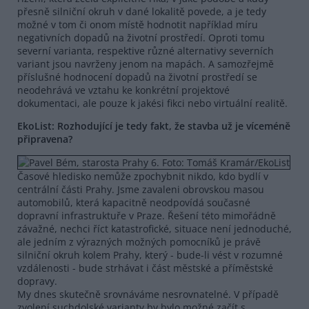
přesně silniční okruh v dané lokalitě povede, a je tedy
možné v tom či onom místě hodnotit například míru
negativních dopadů na životní prostředí. Oproti tomu
severní varianta, respektive různé alternativy severních
variant jsou navrženy jenom na mapách. A samozřejmě
příslušné hodnocení dopadů na životní prostředí se
neodehrává ve vztahu ke konkrétní projektové
dokumentaci, ale pouze k jakési fikci nebo virtuální realitě.
EkoList: Rozhodující je tedy fakt, že stavba už je víceméně
připravena?
Časové hledisko nemůže zpochybnit nikdo, kdo bydlí v
centrální části Prahy. Jsme zavaleni obrovskou masou
automobilů, která kapacitně neodpovídá současné
dopravní infrastruktuře v Praze. Řešení této mimořádně
závažné, nechci říct katastrofické, situace není jednoduché,
ale jedním z výrazných možných pomocníků je právě
silniční okruh kolem Prahy, který - bude-li vést v rozumné
vzdálenosti - bude strhávat i část městské a příměstské
dopravy.
My dnes skutečně srovnáváme nesrovnatelné. V případě
zvolení suchdolské varianty by bylo možné začít s