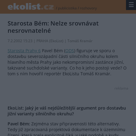
☰
/
publicistika
/
rozhovory
Starosta Bém: Nelze srovnávat
nesrovnatelné
7.2.2002 15:23 | PRAHA (EkoList) | Tomáš Kramár
Starosta Prahy 6
Pavel Bém (
ODS
) figuruje ve sporu o
dostavbu severozápadní části silničního okruhu kolem
hlavního města Prahy jako nekompromisní zastánce jižní,
takzvané suchdolské varianty. Co ho k jeho postoji vede? O
tom s ním hovořil reportér EkoListu Tomáš Kramár.
reklama
EkoList: Jaký je váš nejdůležitější argument pro dostavbu
jižní varianty silničního okruhu?
Pavel Bém:
Zejména stav připravenosti této alternativy.
Tedy již zpracovaná projektová dokumentace k územnímu
řízení, která zcela explicitně říká, v jaké podobě a kudy