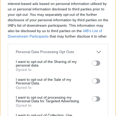
interest-based ads based on personal information utilized by
chování místních občanů...
us or personal information disclosed to third parties prior to
Na silničním okruhu MHD jezdit nemůže, na druhé straně
your opt-out. You may separately opt-out of the further
musím připomenout, že v územním plánu a v
disclosure of your personal information by third parties on the
dlouhodobém výhledu, jak by měla vypadat doprava mezi
IAB’s list of downstream participants. This information may
Prahou 6 a 8, je kromě velkého přemostění plánováno také
also be disclosed by us to third parties on the
IAB’s List of
malé přemostění mezi Bubenčem a Trójou, na němž
Downstream Participants
that may further disclose it to other
bezpochyby MHD jezdit bude. Ale malé přemostění Vltavy
third parties.
může nastat až poté, co bude existovat velké, aby se
nestalo, že nám tranzitní doprava zamoří historické
Personal Data Processing Opt Outs
centrum Bubenče a Trojskou kotlinu. Malé přemostění
bude také finančně mnohem méně náročné a mohu už
I want to opt-out of the Sharing of my
dnes říci, po několika jednáních se zástupci městské části
personal data.
Praha 8, že by bylo v silách našich dvou městských částí
Opted In
toto přemostění realizovat.
I want to opt-out of the Sale of my
EkoList: Mají obce jako Suchdol nárok na nějaké
Personal Data.
kompenzace, třeba finanční, za to, co jim SO způsobí?
Opted In
Obrovskou finanční kompenzací už je skutečnost, že se
I want to opt-out of processing my
bude jednat o zahloubenou variantu SO i zahloubenou
Personal Data for Targeted Advertising.
variantu přivaděče. Rozhodnutím stavět tunel pod
Opted In
Suchdolem je vlastní vliv na rezidenční oblasti Suchdola
minimalizován a dávám v úvahu, jestli by neměl být
I want to opt-out of Collection, Use,