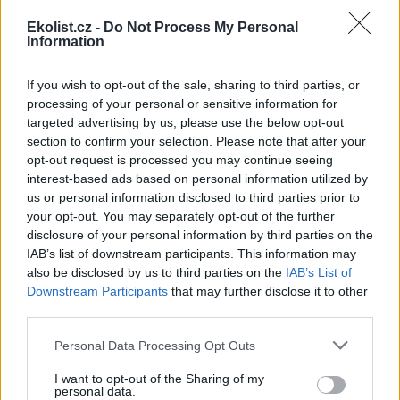
Pelc a další poslanci, kteří budou na zlepšování životního
prostředí pracovat, ve mně mají naprosto pevný bod.
Ekolist.cz -
Do Not Process My Personal
Jenom bych asi nezvládla pracovat najednou ve třech
Information
výborech.
EkoList: Na kandidátku Koalice vás nominovalo
If you wish to opt-out of the sale, sharing to third parties, or
Brandýské fórum (BF). Většina lidí z BF nakonec
processing of your personal or sensitive information for
kandidovala za
Stranu zelených
(SZ). Ta získala nakonec
targeted advertising by us, please use the below opt-out
2,36 procenta a do Sněmovny se nedostala. Jak hodnotíte
section to confirm your selection. Please note that after your
výsledek zelených?
opt-out request is processed you may continue seeing
Já osobně to považuju za výborný výsledek. Na to, že SZ se
interest-based ads based on personal information utilized by
pouhé tři měsíce před volbami od základu proměnila,
us or personal information disclosed to third parties prior to
nabrala na razanci a přibrala lidi z okruhu BF... Vždyť je to
your opt-out. You may separately opt-out of the further
zázrak, stát se za tři měsíce druhou nejsilnější stranou
disclosure of your personal information by third parties on the
mimo parlament. Mimo to peníze, které získá, věnuje na
IAB’s list of downstream participants. This information may
podporu demokracie a ekologie, což je skvělý signál. A za
also be disclosed by us to third parties on the
IAB’s List of
druhé - je tu připravena pro příští volby. V zahraničí jdou
Downstream Participants
that may further disclose it to other
zelení nahoru a ČR vždycky tak trochu opožděně sleduje
third parties.
trendy. Sleduji, že zejména mladí lidé se stávají jejími
voliči. Hrozně záleží na tom, jakou politiku předvedou
Personal Data Processing Opt Outs
parlamentní strany. Pokud budou pokračovat v
dosavadním stylu, jsem přesvědčena, že Strana zelených
I want to opt-out of the Sharing of my
bude favoritem příštích voleb.
personal data.