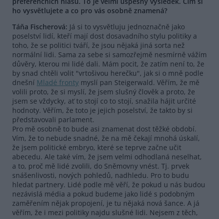
preferenčních hlasů. To je velmi úspěšný výsledek. Čím si
ho vysvětlujete a co pro vás osobně znamená?
Táňa Fischerová:
Já si to vysvětluju jednoznačně jako
poselství lidí, kteří mají dost dosavadního stylu politiky a
toho, že se politici tváří, že jsou nějaká jiná sorta než
normální lidi. Sama za sebe si samozřejmě nesmírně vážím
důvěry, kterou mi lidé dali. Mám pocit, že zatím není to, že
by snad chtěli volit "vrtošivou herečku", jak si o mně podle
dnešní
Mladé fronty
myslí pan Steigerwald. Věřím, že mě
volili proto, že si myslí, že jsem slušný člověk a proto, že
jsem se vždycky, ať to stojí co to stojí, snažila hájit určité
hodnoty. Věřím, že toto je jejich poselství, že takto by si
představovali parlament.
Pro mě osobně to bude asi znamenat dost těžké období.
Vím, že to nebude snadné, že na mě čekají mnohá úskalí,
že jsem politické embryo, které se teprve začne učit
abecedu. Ale také vím, že jsem velmi odhodlaná neselhat,
a to, proč mě lidé zvolili, do Sněmovny vnést. Tj. prvek
snášenlivosti, nových pohledů, nadhledu. Pro to budu
hledat partnery. Lidé podle mě věří, že pokud u nás budou
nezávislá média a pokud budeme jako lidé s podobným
zaměřením nějak propojení, je tu nějaká nová šance. A já
věřím, že i mezi politiky najdu slušné lidi. Nejsem z těch,