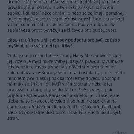
druhé - stát nemůže dělat všechno. Je důležitý tam, kde
privátní sféra nestačí. Hustá síť občanských sdružení,
spolků, lidí, kteří něco chrání, o něco se zajímají, pomáhají,
to je to pravé, co má ve společnosti smysl. Lidé se realizují
v tom, co mají rádi a cítí se šťastní. Podporu občanské
společnosti proto považuji za klíčovou pro budoucnost.
EkoList: Cítíte v Unii svobody podporu pro svůj způsob
myšlení, pro své pojetí politiky?
Cítila jsem ji rozhodně ze strany Hany Marvanové. To je i
její vize a já myslím, že volby jí daly za pravdu. Myslím, že
kdyby se Koalice byla spojila s původním okruhem lidí
kolem deklarace Brandýského fóra, dostala by podle mého
mnohem více hlasů. Jinak samozřejmě dovedu pochopit
námitky slušných lidí, kteří v rámci strany několik let
pracovali na tom, aby se dostali do Sněmovny, a pak
přijdou Fischerová s Karáskem a smetou je... Také je ale
třeba na to myslet celé volební období, ne spoléhat na
samotnou předvolební kampaň, tři měsíce před volbami,
která bývá ostatně dost tupá. To se týká všech politických
stran.
reklama