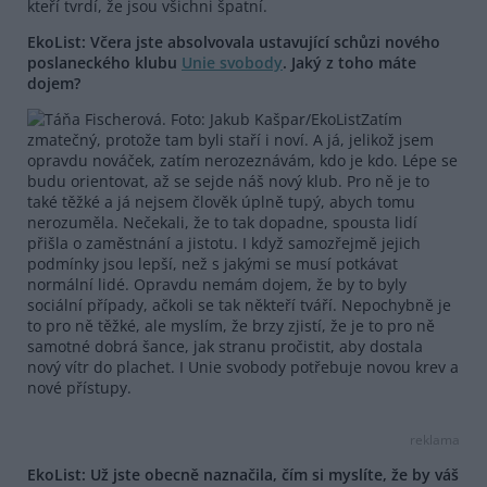
kteří tvrdí, že jsou všichni špatní.
EkoList: Včera jste absolvovala ustavující schůzi nového
poslaneckého klubu
Unie svobody
. Jaký z toho máte
dojem?
Zatím
zmatečný, protože tam byli staří i noví. A já, jelikož jsem
opravdu nováček, zatím nerozeznávám, kdo je kdo. Lépe se
budu orientovat, až se sejde náš nový klub. Pro ně je to
také těžké a já nejsem člověk úplně tupý, abych tomu
nerozuměla. Nečekali, že to tak dopadne, spousta lidí
přišla o zaměstnání a jistotu. I když samozřejmě jejich
podmínky jsou lepší, než s jakými se musí potkávat
normální lidé. Opravdu nemám dojem, že by to byly
sociální případy, ačkoli se tak někteří tváří. Nepochybně je
to pro ně těžké, ale myslím, že brzy zjistí, že je to pro ně
samotné dobrá šance, jak stranu pročistit, aby dostala
nový vítr do plachet. I Unie svobody potřebuje novou krev a
nové přístupy.
reklama
EkoList: Už jste obecně naznačila, čím si myslíte, že by váš