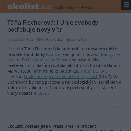
☰
/
publicistika
/
rozhovory
Táňa Fischerová: I Unie svobody
potřebuje nový vítr
19.6.2002 14:02 | PRAHA (EkoList) | Jakub Kašpar
Herečka Táňa Fischerová kandidovala na desátém místě
pražské kandidátky
Koalice
, kam ji nominovalo
Brandýské
fórum
. Do
Poslanecké sněmovny
se ovšem díky
preferenčním hlasům dostala jako druhá, hned za Hanou
Marvanovou. Mimo jiné je patronkou
Hnutí DUHA
a
členkou
Společnosti pro trvale udržitelný život
(STUŽ). Ve
Sněmovně by ráda pracovala na ekologických, sociálních a
kulturních zákonech. Doufá v úspěch snahy o sestavení
vlády Koalice a
ČSSD
.
reklama
EkoList: Dostala jste v Praze přes 14 procent