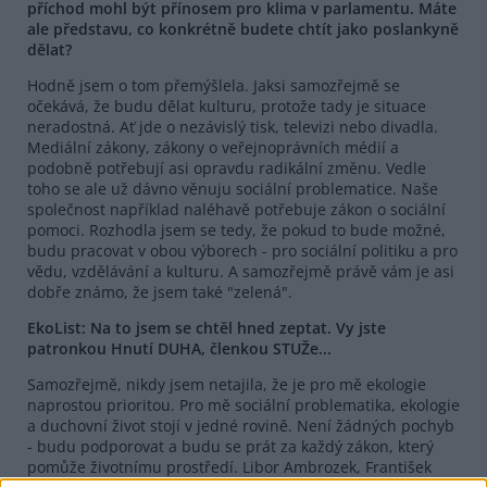
příchod mohl být přínosem pro klima v parlamentu. Máte
ale představu, co konkrétně budete chtít jako poslankyně
dělat?
Hodně jsem o tom přemýšlela. Jaksi samozřejmě se
očekává, že budu dělat kulturu, protože tady je situace
neradostná. Ať jde o nezávislý tisk, televizi nebo divadla.
Mediální zákony, zákony o veřejnoprávních médií a
podobně potřebují asi opravdu radikální změnu. Vedle
toho se ale už dávno věnuju sociální problematice. Naše
společnost například naléhavě potřebuje zákon o sociální
pomoci. Rozhodla jsem se tedy, že pokud to bude možné,
budu pracovat v obou výborech - pro sociální politiku a pro
vědu, vzdělávání a kulturu. A samozřejmě právě vám je asi
dobře známo, že jsem také "zelená".
EkoList: Na to jsem se chtěl hned zeptat. Vy jste
patronkou Hnutí DUHA, členkou STUŽe...
Samozřejmě, nikdy jsem netajila, že je pro mě ekologie
naprostou prioritou. Pro mě sociální problematika, ekologie
a duchovní život stojí v jedné rovině. Není žádných pochyb
- budu podporovat a budu se prát za každý zákon, který
pomůže životnímu prostředí. Libor Ambrozek, František