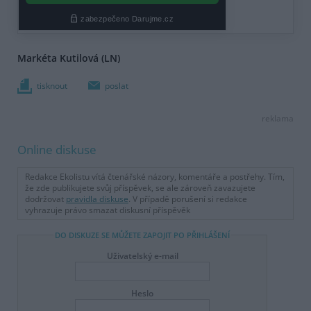
Markéta Kutilová (LN)
tisknout
poslat
reklama
Online diskuse
Redakce Ekolistu vítá čtenářské názory, komentáře a postřehy. Tím,
že zde publikujete svůj příspěvek, se ale zároveň zavazujete
dodržovat
pravidla diskuse
. V případě porušení si redakce
vyhrazuje právo smazat diskusní příspěvěk
DO DISKUZE SE MŮŽETE ZAPOJIT PO PŘIHLÁŠENÍ
Uživatelský e-mail
Heslo