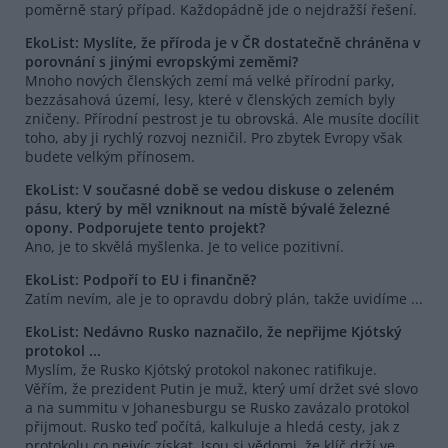
poměrně starý případ. Každopádně jde o nejdražší řešení.
EkoList: Myslíte, že příroda je v ČR dostatečně chráněna v
porovnání s jinými evropskými zeměmi?
Mnoho nových členských zemí má velké přírodní parky,
bezzásahová území, lesy, které v členských zemích byly
zničeny. Přírodní pestrost je tu obrovská. Ale musíte docílit
toho, aby ji rychlý rozvoj nezničil. Pro zbytek Evropy však
budete velkým přínosem.
EkoList: V současné době se vedou diskuse o zeleném
pásu, který by měl vzniknout na místě bývalé železné
opony. Podporujete tento projekt?
Ano, je to skvělá myšlenka. Je to velice pozitivní.
EkoList: Podpoří to EU i finančně?
Zatím nevím, ale je to opravdu dobrý plán, takže uvidíme ...
EkoList: Nedávno Rusko naznačilo, že nepřijme Kjótský
protokol ...
Myslím, že Rusko Kjótský protokol nakonec ratifikuje.
Věřím, že prezident Putin je muž, který umí držet své slovo
a na summitu v Johanesburgu se Rusko zavázalo protokol
přijmout. Rusko teď počítá, kalkuluje a hledá cesty, jak z
protokolu co nejvíc získat. Jsou si vědomi, že klíč drží ve