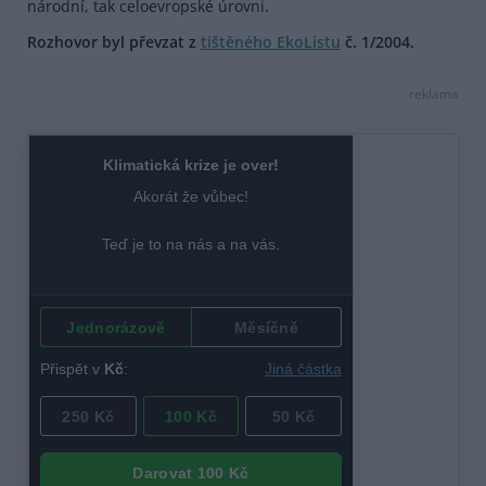
národní, tak celoevropské úrovni.
Rozhovor byl převzat z
tištěného EkoListu
č. 1/2004.
reklama