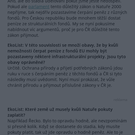
Ano, ale do stadia udělování pokut jsme ještě nedospěli.
Pokud ale
parlament
tento důležitý zákon o Natuře 2000
nepřijme, tak nejdřív pozastavíme čerpání peněz z různých
fondů. Pro Českou republiku bude mnohem těžší dostat
peníze ze strukturálních fondů. My se nyní pokusíme
nabídnout víc argumentů, proč je pro ČR důležité tento
zákon přijmout.
EkoList: V této souvislosti se množí obavy, že by kvůli
nemožnosti čerpat peníze z fondů EU mohly být
pozastaveny některé infrastrukturální projekty. Jsou tyto
obavy oprávněné?
Určitě. Ochrana přírody a přijetí potřebných zákonů jdou
ruku v ruce s čerpáním peněz z těchto fondů a ČR si tyto
následky musí uvědomit. Nyní musí prokázat, že vůle
chránit přírodu a přijmout příslušné zákony v ČR je.
reklama
EkoList: Které země už musely kvůli Natuře pokuty
zaplatit?
Například Řecko. Bylo to opravdu hodně, ale nevzpomínám
si přesně kolik. Když se dostanete do stadia, kdy musíte
pokuty platit, tak už jde opravdu o hodně peněz. Ale to je