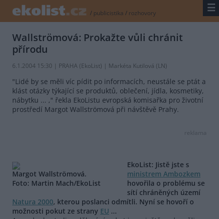
☰
/
publicistika
/
rozhovory
Wallströmová: Prokažte vůli chránit
přírodu
6.1.2004 15:30 | PRAHA (EkoList) | Markéta Kutilová (LN)
"Lidé by se měli víc pídit po informacích, neustále se ptát a
klást otázky týkající se produktů, oblečení, jídla, kosmetiky,
nábytku ... ," řekla EkoListu evropská komisařka pro životní
prostředí Margot Wallströmová při návštěvě Prahy.
reklama
EkoList: Jistě jste s
Margot Wallströmová.
ministrem Ambozkem
Foto: Martin Mach/EkoList
hovořila o problému se
sítí chráněných území
Natura 2000
, kterou poslanci odmítli. Nyní se hovoří o
možnosti pokut ze strany
EU
...