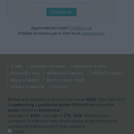
Zapomněli jste heslo?
Změňte si je
.
Přihlásit se mohou jen ti, kteří se již
zaregistrovali
.
O NÁS
NOVINKY NA WEBU
INZERUJTE U NÁS
PODPOŘTE NÁS
PŘEBÍRÁNÍ OBSAHU
TIŠTĚNÝ EKOLIST
MAPA STRÁNEK
DEJTE O SOBĚ VĚDĚT
ZPRÁVY E-MAILEM
COOKIES
Ekolist.cz
je vydáván občanským sdružením
BEZK
. ISSN 1802-9019.
Za
webhosting
a
publikační systém TOOLKIT
děkujeme
Ecn
studiu
. Navštivte
Ecomonitor
.
Copyright ©
BEZK
. Copyright ©
ČTK
,
TASR
. Všechna práva
vyhrazena. Publikování nebo šíření obsahu je bez předchozího
souhlasu držitele autorských práv zakázáno.