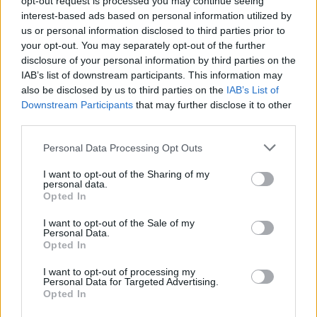
opt-out request is processed you may continue seeing
palivových alternativ. Je třeba, aby se začali používat jiné
interest-based ads based on personal information utilized by
druhy automobilů. Takové, které neprodukují nebezpečné
us or personal information disclosed to third parties prior to
emise. Hledáme také cesty, jak podporovat a měnit systém
your opt-out. You may separately opt-out of the further
veřejné hromadné dopravy, aby mohla nahradit
disclosure of your personal information by third parties on the
individuální automobilovou dopravu. Právě veřejná
IAB’s list of downstream participants. This information may
doprava by měla být dominantním druhem dopravy ve
also be disclosed by us to third parties on the
IAB’s List of
velkých městech.
Downstream Participants
that may further disclose it to other
EkoList: Existuje nějaká cesta, jak podstatně snížit počet
third parties.
aut ve městech?
Myslím, že většina velkých evropských měst už nyní chápe,
Personal Data Processing Opt Outs
že pokud budou všichni nadále jezdit auty, jednoho dne
přijde totální kolaps dopravy. Příkladné řešení je zavedení
I want to opt-out of the Sharing of my
mýtného v Londýně.
personal data.
Opted In
EkoList: Mýtné se vám zdá ideální řešení?
Ne, samozřejmě to není ideální a samospasitelné řešení,
I want to opt-out of the Sale of my
ale má žádoucí efekt. Je jasné, že investování do veřejné
Personal Data.
dopravy, do systémů tramvají a metra stojí hodně peněz,
Opted In
ale je nezbytné, pokud nějaké řešení chceme nalézt. Je
nutné zlepšit veřejnou dopravu tak, aby pro lidi byla
I want to opt-out of processing my
Personal Data for Targeted Advertising.
příjemnějším řešením než použití osobního automobilu.
Opted In
EkoList: Nedávno jste poskytla svou krev k tomu, aby