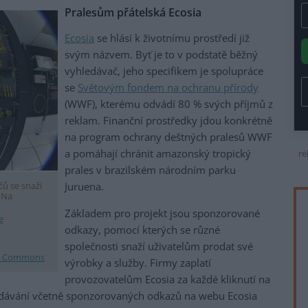
Pralesům přátelská Ecosia
Ecosia
se hlásí k životnímu prostředí již
svým názvem. Byť je to v podstatě běžný
vyhledávač, jeho specifikem je spolupráce
se
Světovým fondem na ochranu přírody
(WWF), kterému odvádí 80 % svých příjmů z
reklam. Finanční prostředky jdou konkrétně
na program ochrany deštných pralesů WWF
a pomáhají chránit amazonský tropický
re
prales v brazilském národním parku
Juruena.
ů se snaží
 Na
Základem pro projekt jsou sponzorované
e
odkazy, pomocí kterých se různé
společnosti snaží uživatelům prodat své
a Commons
výrobky a služby. Firmy zaplatí
provozovatelům Ecosia za každé kliknutí na
edávání včetně sponzorovaných odkazů na webu Ecosia