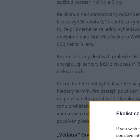
zajišťují partneři
Yahoo
a
Bing
.
Ke kliknutí na sponzorovaný odkaz ved
Ecosia vydělá okolo 0,13 centů za vy
to, že průměrně se za jedno vyhledává
dnešnímu datu činí příspěvek pro WWF
000 hektarů lesa.
Kromě ochrany deštných pralesů si Eco
energie. Její servery běží z více než tř
elektrárnách.
Pokud budete chtít vyhledávač Ecosia p
hledaný termín. Pro častější používání
do používaného prohlížeče. Okénko vy
rohu prohlížeče. Díky nainstalované ap
vám a všem uživatelům společně již pod
Ekolist.cz
používán především v Německu, Švýcar
If you wish 
„Vědátor“ Google a šetřivý Seznam
sensitive in