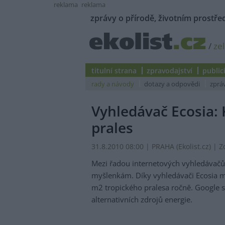
reklama
reklama
zprávy o přírodě, životním prostřed
/
ze
titulní strana
zpravodajství
public
rady a návody
dotazy a odpovědi
zprá
Vyhledávač Ecosia: 
prales
31.8.2010 08:00 | PRAHA (
Ekolist.cz
) | 
Mezi řadou internetových vyhledávačů l
myšlenkám. Díky vyhledávači Ecosia m
m2 tropického pralesa ročně. Google s
alternativních zdrojů energie.