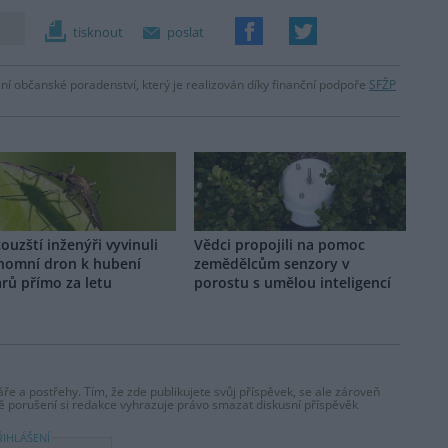
tisknout
poslat
lní občanské poradenství, který je realizován díky finanční podpoře
SFŽP
ouzští inženýři vyvinuli
Vědci propojili na pomoc
nomní dron k hubení
zemědělcům senzory v
rů přímo za letu
porostu s umělou inteligencí
ře a postřehy. Tím, že zde publikujete svůj příspěvek, se ale zároveň
dě porušení si redakce vyhrazuje právo smazat diskusní příspěvěk
ŘIHLÁŠENÍ