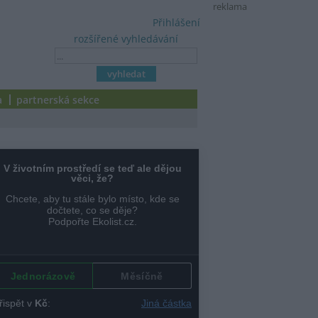
reklama
Přihlášení
rozšířené vyhledávání
a
partnerská sekce