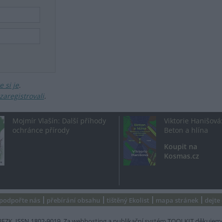
 si je
.
zaregistrovali
.
Mojmír Vlašín: Další příhody
Viktorie Hanišová
ochránce přírody
Beton a hlína
Koupit na
Kosmas.cz
podpořte nás
přebírání obsahu
tištěný Ekolist
mapa stránek
dejte
BEZK
. ISSN 1802-9019. Za
webhosting
a
publikační systém TOOLKIT
děkujem