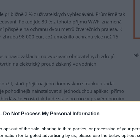
e přibližně 2 % z uživatelských vyhledávání. Průměrně tak
hledávání. Pokud jde 80 % z tohoto příjmu WWF, znamená
ní přispěje na ochranu dvou metrů čtverečních pralesa. K
 zhruba 98 000 eur, což umožnilo ochranu více než 15
rek
sia navíc zakládá i na využívání obnovitelných zdrojů
í čtvrtin na elektrický proud získaný ve vodních
oužít, stačí přejít na jeho domovskou stránku a zadat
 je pohodlnější nainstalovat si jednoduchou aplikaci přímo
hledávače Ecosia tak bude stále po ruce v pravém horním
likaci Ecosia můžete také vidět, kolik metrů čtverečních se
ařilo zachránit. V současnosti je vyhledávač Ecosia
 -
Do Not Process My Personal Information
sku a Francii.
to opt-out of the sale, sharing to third parties, or processing of your per
formation for targeted advertising by us, please use the below opt-out s