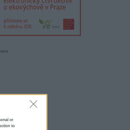
lama
sonal or
ection to