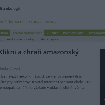
í a ekologii
lená domácnost
/
rady a návody
istika
zelená domácnost
kultura
kalendář akcí
fotobank
vy
ekologické poradny
zelená úsporám
Klikni a chraň amazonský
Zdeňka Vítková
ze nalézt i několik hlásících se k environmentálním
ůže prý průměrný uživatel internetu ochránit okolo 2 000
e naopak zaměřil na výzkum v oblasti odlesňování a