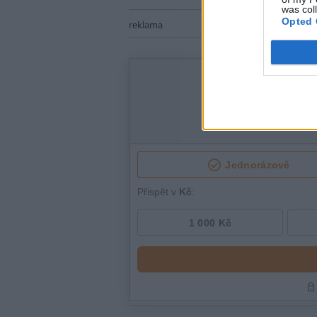
was col
Opted 
reklama