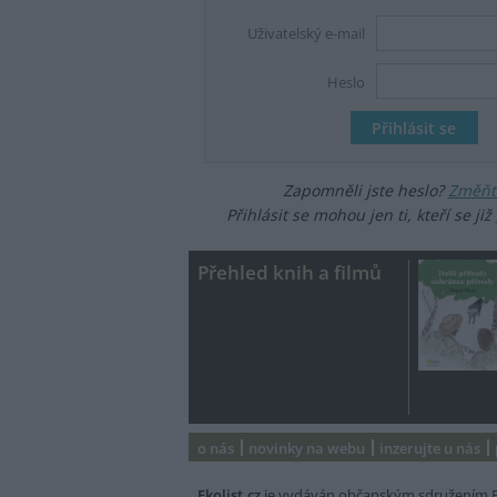
Uživatelský e-mail
Heslo
Zapomněli jste heslo?
Změňte
Přihlásit se mohou jen ti, kteří se již
Přehled knih a filmů
o nás
novinky na webu
inzerujte u nás
Ekolist.cz
je vydáván občanským sdružením