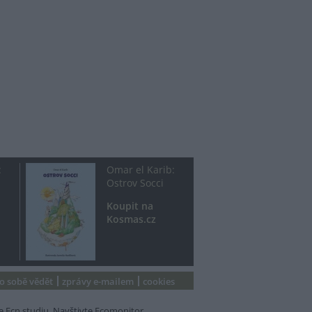
:
Omar el Karib:
Ostrov Socci
Koupit na
Kosmas.cz
 o sobě vědět
zprávy e-mailem
cookies
e
Ecn studiu
. Navštivte
Ecomonitor
.