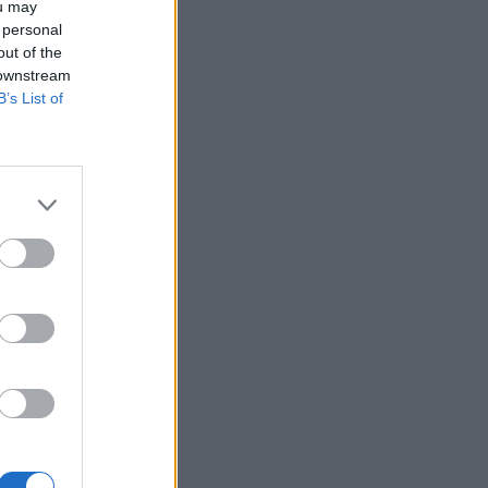
ou may
 personal
out of the
 downstream
B’s List of