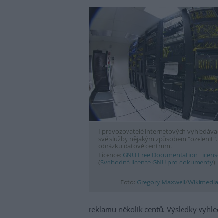
I provozovatelé internetových vyhledávač
své služby nějakým způsobem "ozelenit".
obrázku datové centrum.
Licence:
GNU Free Documentation Licens
(
Svobodná licence GNU pro dokumenty
)
Foto:
Gregory Maxwell
/
Wikimedi
reklamu několik centů. Výsledky vyhl