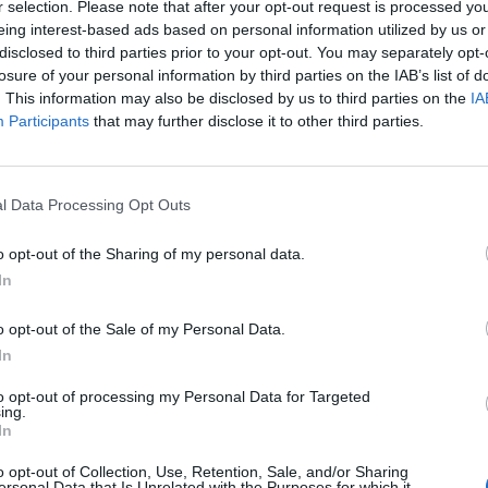
r selection. Please note that after your opt-out request is processed y
 společnost
Google
. U příležitosti Mezinárodní konference
eing interest-based ads based on personal information utilized by us or
oňském roce představila
vlastní technologii
umožňující
disclosed to third parties prior to your opt-out. You may separately opt-
ů pomocí satelitních snímků. K dalším projektům patří
losure of your personal information by third parties on the IAB’s list of
. This information may also be disclosed by us to third parties on the
IA
ístroj zprostředkovávající informací o spotřebě energie v
Participants
that may further disclose it to other third parties.
ce na vývoji elektrické energie z obnovitelných zdrojů,
 vyráběné z uhlí a RechargeIT - podpora elektrických
l Data Processing Opt Outs
hlíkovou stopu
minimalizací spotřeby energie vytvořením
, usiluje o napájení svých zařízení z vlastních
o opt-out of the Sharing of my personal data.
Mountain View nebo z větrné elektrárny NextEra Energy
In
o opt-out of the Sale of my Personal Data.
kto nákladné aktivity, nicméně podle slov tiskové mluvčí
In
ektřiny vybíráním datového centra s úsporným provozem a
 znamená, že na hardwaru jednoho stroje běží několik zcela
to opt-out of processing my Personal Data for Targeted
ing.
počítače využita na maximum. Další pozitiva jsou podle
In
 komunikace a archivace dat v elektronické podobě nebo
o opt-out of Collection, Use, Retention, Sale, and/or Sharing
ersonal Data that Is Unrelated with the Purposes for which it