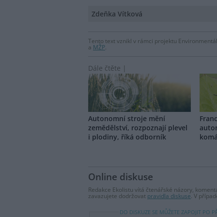
Zdeňka Vítková
Tento text vznikl v rámci projektu Environmentá
a
MŽP
.
Dále čtěte |
Autonomní stroje mění
Franc
zemědělství, rozpoznají plevel
auto
i plodiny, říká odborník
komá
Online diskuse
Redakce Ekolistu vítá čtenářské názory, komentá
zavazujete dodržovat
pravidla diskuse
. V přípa
DO DISKUZE SE MŮŽETE ZAPOJIT PO P