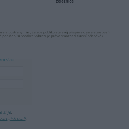
železnice
ře a postřehy. Tím, že zde publikujete svůj příspěvek, se ale zároveň
dě porušení si redakce vyhrazuje právo smazat diskusní příspěvěk
ŘIHLÁŠENÍ
 si je
.
zaregistrovali
.