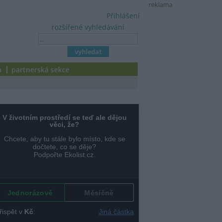
reklama
Přihlášení
rozšířené vyhledávání
a
partnerská sekce