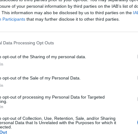
losure of your personal information by third parties on the IAB’s list of
. This information may also be disclosed by us to third parties on the
IA
Participants
that may further disclose it to other third parties.
ý život a chránit tak přírodní zdroje. Možnost podpořit
ční fond rozšiřuje jejich přínos o další rozměr," řekla
(Jsme Team). Reuse centra jsou ve 13 městských částech
l Data Processing Opt Outs
o opt-out of the Sharing of my personal data.
In
cká 2542/10
o opt-out of the Sale of my Personal Data.
aré cihelny
In
ytá
tá
to opt-out of processing my Personal Data for Targeted
ořadá 2124
ing.
In
vská 18/41
ická 791/89
o opt-out of Collection, Use, Retention, Sale, and/or Sharing
ersonal Data that Is Unrelated with the Purposes for which it
Šancemi 444/1
lected.
ynárny
Out