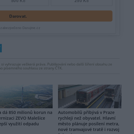
 si vyhrazuje veškerá práva. Publikování nebo další šíření obsahu ze
ho písemného souhlasu ze strany ČTK.
a dá 850 milionů korun na
Automobilů přibývá v Praze
rnizaci ZEVO Malešice
rychleji než obyvatel. Hlavní
epší využití odpadu
město plánuje posílení metra,
nové tramvajové tratě i rozvoj