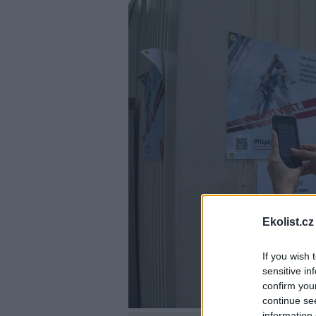
Ekolist.cz
If you wish 
sensitive in
confirm you
continue se
information 