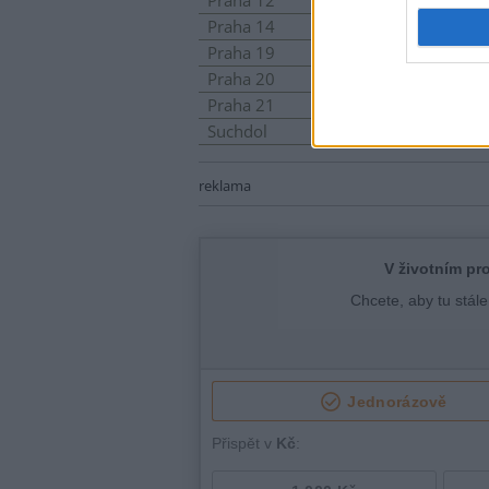
Praha 12
Gene
Praha 14
Tepl
Praha 19
Jile
Praha 20
Chva
Praha 21
Podn
Suchdol
Such
reklama