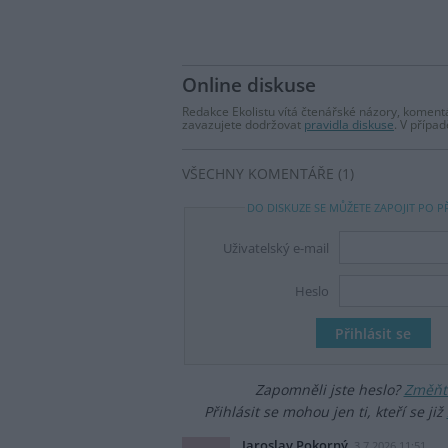
Online diskuse
Redakce Ekolistu vítá čtenářské názory, komentá
zavazujete dodržovat
pravidla diskuse
. V přípa
VŠECHNY KOMENTÁŘE (1)
DO DISKUZE SE MŮŽETE ZAPOJIT PO P
Uživatelský e-mail
Heslo
Zapomněli jste heslo?
Změňte
Přihlásit se mohou jen ti, kteří se již
Jaroslav Pokorný
3.7.2026 11:51