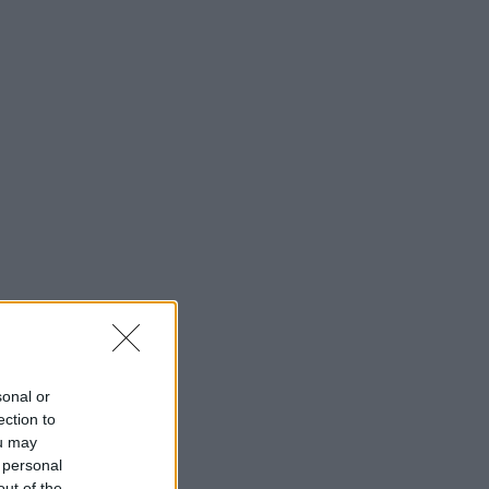
sonal or
ection to
ou may
 personal
out of the