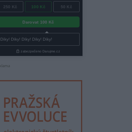
klama