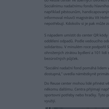
do Reuse center ve sběrných dvorech 
Sociálnímu nadačnímu fondu hlavního
například pěstounům, handicapovaným 
informoval mluvčí magistrátu Vít Hofm
nepotřebují. Kdokoliv si je pak může 
S nápadem umístit do center QR kódy o
oddělení odpadů. Podle vedoucího oddě
solidaritou. V minulém roce podpořil 
ohrožených ztrátou bydlení a 101 lid
bezúročných půjček.
"Sociální nadační fond pomáhá lidem v
dostupná," uvedla náměstkyně primáto
Do Reuse center mohou lidé přinést věc
někomu dalšímu. Centra přijímají např
sportovní potřeby nebo hračky. Tyto p
využijí.