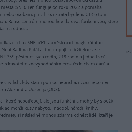
QR kódy, přes něž mohou poslat libovolnou částku
 města (SNF). Ten funguje od roku 2022 a pomáhá
nebo osobám, jimž hrozí ztráta bydlení. ČTK o tom
an. Reuse centrům mohou lidé darovat funkční věci, které
zdarma odnést.
dkazující na SNF přišli zaměstnanci magistrátního
lení Radima Poláka tím propojili udržitelnost se
rek
SNF 359 pěstounských rodin, 248 rodin a jednotlivců
í se zdravotním znevýhodněním prostřednictvím darů a
e chvílích, kdy státní pomoc nepřichází včas nebo není
ra Alexandra Udženija (ODS).
i, které nepotřebují, ale jsou funkční a mohly by sloužit
íklad menší kusy nábytku, nádobí, nářadí, knihy,
ředměty si následně mohou zdarma odnést lidé, kteří je