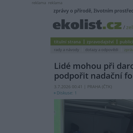
reklama
reklama
zprávy o přírodě, životním prostřed
/
ze
titulní strana
zpravodajství
public
rady a návody
dotazy a odpovědi
zprá
Lidé mohou při dar
podpořit nadační f
3.7.2026 00:41 | PRAHA (
ČTK
)
Diskuse: 1