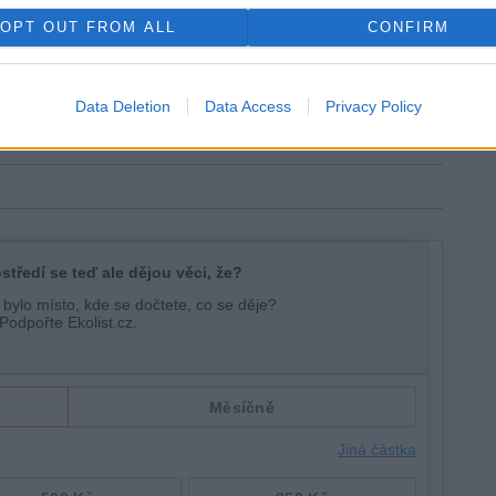
rála Šišky
árenská 5
OPT OUT FROM ALL
CONFIRM
mnická
lkovická 3
ikatelská
Data Deletion
Data Access
Privacy Policy
dolská