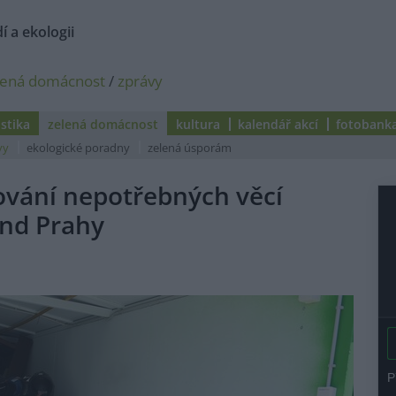
í a ekologii
lená domácnost
/
zprávy
istika
zelená domácnost
kultura
kalendář akcí
fotobank
vy
ekologické poradny
zelená úsporám
ování nepotřebných věcí
ond Prahy