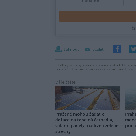
tisknout
poslat
BEZK využívá agenturní zpravodajství ČTK, která
zdrojů ČTK je výslovně zakázáno bez předchozí
Dále čtěte |
Pražané mohou žádat o
Prah
dotace na tepelná čerpadla,
mode
solární panely, nádrže i zelené
pro l
střechy