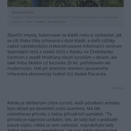
Ilustrační foto
Licence |
Všechna práva vyhrazena. Další šíření je možné jen se souhlasem
autora
Foto |
holbox
/
Shutterstock
Zbystřit smysly, balancovat na kládě nebo si vyzkoušet, jak
se cítí třeba liška schovaná v duté kládě, a další zážitky
nabízí návštěvníkům zrekonstruované Informační centrum
Vojenských lesů a statků (VLS) v Ralsku na Českolipsku.
Centrum v osadě Hradčany slouží turistům v oblasti, ale
také třeba školám už bezmála 20 let, potřebovalo ale
modernizaci, řekl při dnešním otevření opraveného
infocentra ekonomický ředitel VLS Radek Placanda.
reklama
Ralsko je oblíbeným cílem turistů, kvůli působení armády
byla oblast po desetiletí zcela uzavřená. Má tak
nedotčenou přírodu s řadou přírodních památek. "Ta
příroda je naprosto unikátní, tím, že tady byli v podstatě
pouze vojáci, nikdo se sem nedostal, neprobíhalo tady
žádné intenzivní zemědělství, tak jsou tyhle oblasti plné