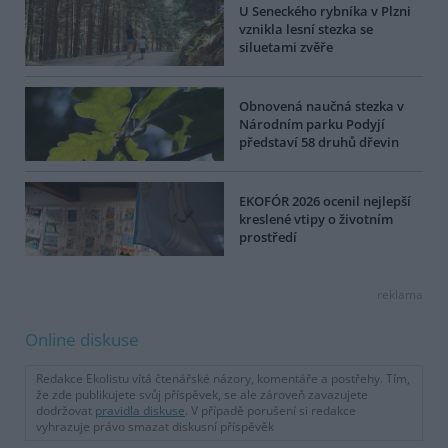
U Seneckého rybníka v Plzni
vznikla lesní stezka se
siluetami zvěře
Obnovená naučná stezka v
Národním parku Podyjí
představí 58 druhů dřevin
EKOFÓR 2026 ocenil nejlepší
kreslené vtipy o životním
prostředí
reklama
Online diskuse
Redakce Ekolistu vítá čtenářské názory, komentáře a postřehy. Tím,
že zde publikujete svůj příspěvek, se ale zároveň zavazujete
dodržovat
pravidla diskuse
. V případě porušení si redakce
vyhrazuje právo smazat diskusní příspěvěk