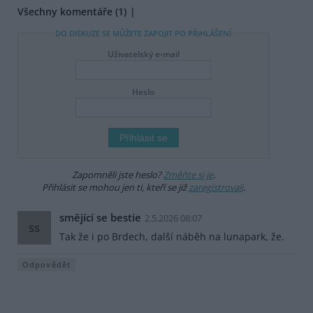
Všechny komentáře (1)
DO DISKUZE SE MŮŽETE ZAPOJIT PO PŘIHLÁŠENÍ
Uživatelský e-mail
Heslo
Zapomněli jste heslo?
Změňte si je
.
Přihlásit se mohou jen ti, kteří se již
zaregistrovali
.
smějící se bestie
2.5.2026 08:07
ss
Tak že i po Brdech, další náběh na lunapark, že.
Odpovědět