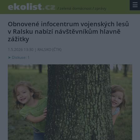
☰
/
zelená domácnost
/
zprávy
Obnovené infocentrum vojenských lesů
v Ralsku nabízí návštěvníkům hlavně
zážitky
1.5.2026 13:30 | RALSKO (
ČTK
)
Diskuse: 1