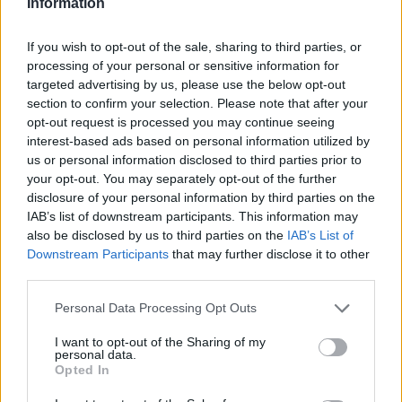
Information
lesní pedagog.
Vojenské lesy a statky hospodaří na více než 140 000
If you wish to opt-out of the sale, sharing to third parties, or
hektarech půdy ve vojenských újezdech, armádních
processing of your personal or sensitive information for
cvičištích a v jejich okolí. Mimoňská divize hospodaří
targeted advertising by us, please use the below opt-out
zejména na území bývalých Vojenských výcvikových
section to confirm your selection. Please note that after your
prostorů Ralsko a Milovice - Mladá, ve správě má lesy,
opt-out request is processed you may continue seeing
zemědělskou půdu, vodní a zastavěné plochy o rozloze
interest-based ads based on personal information utilized by
přes 28 000 hektarů. "Zdejší divize vojenských lesů má
us or personal information disclosed to third parties prior to
suverénně nejvíc zvláště chráněných území, celkem 21,"
your opt-out. You may separately opt-out of the further
dodal Placanda. Ochranou přírody je dotčeno více než 40
procent území ve správě VLS.
disclosure of your personal information by third parties on the
IAB’s list of downstream participants. This information may
also be disclosed by us to third parties on the
IAB’s List of
reklama
Downstream Participants
that may further disclose it to other
third parties.
Personal Data Processing Opt Outs
I want to opt-out of the Sharing of my
personal data.
Opted In