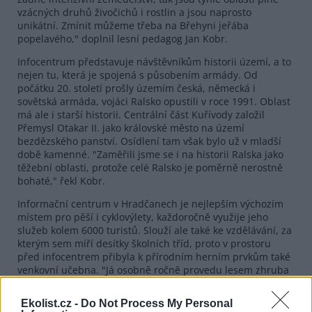
vzácných druhů živočichů i rostlin a jsou naprosto
unikátní. Zmínit můžeme třeba na Břehyni jeřába
popelavého," doplnil lesní pedagog Jan Kobr.
Infocentrum představuje návštěvníkům historii území, a to
nejen tu, která je spojená s působením armády. Od
počátku 20. století prošly územím česká, německá i
sovětská armáda, vojáci Ralsko opustili v roce 1991. Oblast
má ale i starší historii. Centrální část Kuřívody založil
Přemysl Otakar II. jako královské město na území
bezdězského panství. Osídlení tam však bylo už v mladší
době kamenné. "Zaměřili jsme se i na historii Ralska jako
těžební oblasti, protože celé Ralsko je poměrně nerostně
bohaté," řekl Kobr.
Informační centrum v Hradčanech je nejlepším výchozím
místem pro pěší i cyklovýlety, každoročně využije jeho
služeb kolem 6000 turistů. Slouží ale také ke vzdělávání, za
kterým sem míří desítky školních tříd, proto v prostoru
před infocentrem přibyla k přírodním herním prvkům také
venkovní učebna. "Já osobně ročně provedu lesem zhruba
2000 dětí, dělám pro ně programy dvou až čtyřhodinové,
vyzkouší si práci lesníka, ušpiní se, zahrajeme si nějaké hry
Ekolist.cz -
Do Not Process My Personal
a oni se prostřednictvím toho zážitku učí o přírodě," dodal