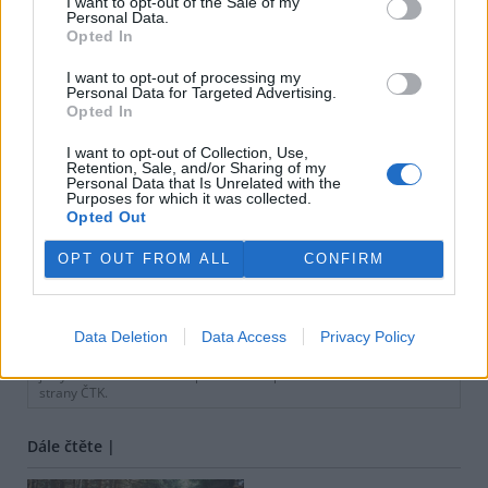
I want to opt-out of the Sale of my
Personal Data.
Opted In
I want to opt-out of processing my
Personal Data for Targeted Advertising.
Opted In
I want to opt-out of Collection, Use,
Retention, Sale, and/or Sharing of my
Personal Data that Is Unrelated with the
Purposes for which it was collected.
Opted Out
OPT OUT FROM ALL
CONFIRM
tisknout
poslat
Data Deletion
Data Access
Privacy Policy
BEZK využívá agenturní zpravodajství ČTK, která si vyhrazuje
veškerá práva. Publikování nebo další šíření obsahu ze zdrojů ČTK
je výslovně zakázáno bez předchozího písemného souhlasu ze
strany ČTK.
Dále čtěte |