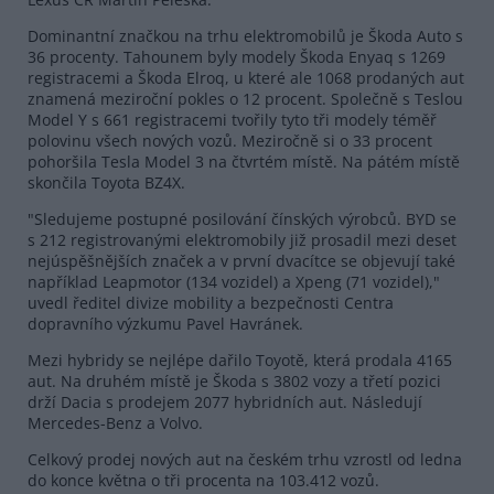
Dominantní značkou na trhu elektromobilů je Škoda Auto s
36 procenty. Tahounem byly modely Škoda Enyaq s 1269
registracemi a Škoda Elroq, u které ale 1068 prodaných aut
znamená meziroční pokles o 12 procent. Společně s Teslou
Model Y s 661 registracemi tvořily tyto tři modely téměř
polovinu všech nových vozů. Meziročně si o 33 procent
pohoršila Tesla Model 3 na čtvrtém místě. Na pátém místě
skončila Toyota BZ4X.
"Sledujeme postupné posilování čínských výrobců. BYD se
s 212 registrovanými elektromobily již prosadil mezi deset
nejúspěšnějších značek a v první dvacítce se objevují také
například Leapmotor (134 vozidel) a Xpeng (71 vozidel),"
uvedl ředitel divize mobility a bezpečnosti Centra
dopravního výzkumu Pavel Havránek.
Mezi hybridy se nejlépe dařilo Toyotě, která prodala 4165
aut. Na druhém místě je Škoda s 3802 vozy a třetí pozici
drží Dacia s prodejem 2077 hybridních aut. Následují
Mercedes-Benz a Volvo.
Celkový prodej nových aut na českém trhu vzrostl od ledna
do konce května o tři procenta na 103.412 vozů.