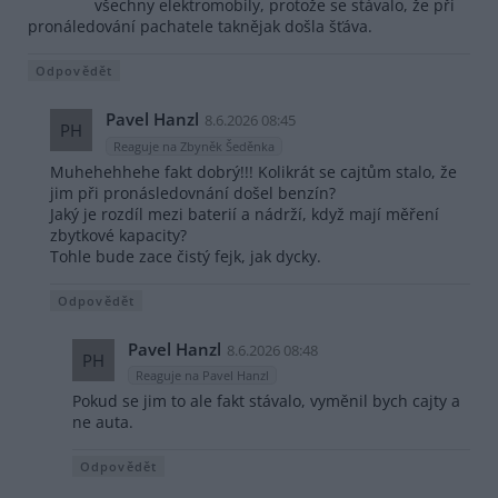
všechny elektromobily, protože se stávalo, že při
pronáledování pachatele taknějak došla šťáva.
Odpovědět
Pavel Hanzl
8.6.2026 08:45
PH
Reaguje na Zbyněk Šeděnka
Muhehehhehe fakt dobrý!!! Kolikrát se cajtům stalo, že
jim při pronásledovnání došel benzín?
Jaký je rozdíl mezi baterií a nádrží, když mají měření
zbytkové kapacity?
Tohle bude zace čistý fejk, jak dycky.
Odpovědět
Pavel Hanzl
8.6.2026 08:48
PH
Reaguje na Pavel Hanzl
Pokud se jim to ale fakt stávalo, vyměnil bych cajty a
ne auta.
Odpovědět