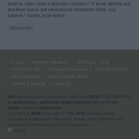
baterie, stylu jízdy a způsobu nabíjení.""V praxi většina aut
dosáhne konce své ekonomické životnosti dříve, než
baterie." stojíte, to je dobré
Odpovědět
O NÁS
NOVINKY NA WEBU
INZERUJTE U NÁS
PODPOŘTE NÁS
PŘEBÍRÁNÍ OBSAHU
TIŠTĚNÝ EKOLIST
MAPA STRÁNEK
DEJTE O SOBĚ VĚDĚT
ZPRÁVY E-MAILEM
COOKIES
Ekolist.cz
je vydáván občanským sdružením
BEZK
. ISSN 1802-9019.
Za
webhosting
a
publikační systém TOOLKIT
děkujeme
Ecn
studiu
. Navštivte
Ecomonitor
.
Copyright ©
BEZK
. Copyright ©
ČTK
,
TASR
. Všechna práva
vyhrazena. Publikování nebo šíření obsahu je bez předchozího
souhlasu držitele autorských práv zakázáno.