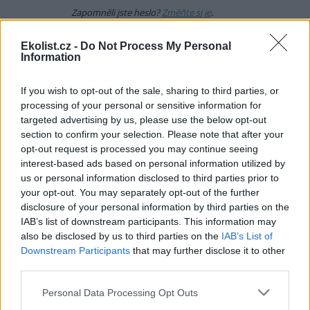
Zapomněli jste heslo?
Změňte si je
.
Přihlásit se mohou jen ti, kteří se již
zaregistrovali
.
Ekolist.cz -
Do Not Process My Personal
Pavel Hanzl
7.6.2026 19:56
Information
PH
Konečně i čecháčkové začínají chápat, žo to celé
není o lobbingu oteplovací lobby, nebo buzerací z
If you wish to opt-out of the sale, sharing to third parties, or
Bruseli. Čím víc se bude zdražovat ropa (a konec je v
processing of your personal or sensitive information for
nedohlednu), tak se budou elkáry prodávat víc, i střešní fve
targeted advertising by us, please use the below opt-out
se budou montovat i když zařezali Zelenou úsporu.
section to confirm your selection. Please note that after your
Jsem zvědavý na Epiq od Škodárny za 600 tisíc, ta by mohla
opt-out request is processed you may continue seeing
být super.
interest-based ads based on personal information utilized by
us or personal information disclosed to third parties prior to
Odpovědět
your opt-out. You may separately opt-out of the further
disclosure of your personal information by third parties on the
Radek Čuda
8.6.2026 12:48
Reaguje na Pavel Hanzl
RČ
IAB’s list of downstream participants. This information may
Čecháčci to chápali vždy, jen prostě si uměli
also be disclosed by us to third parties on the
IAB’s List of
spočítat, kdy se to komu začne vyplácet a kdy ne. Asi
Downstream Participants
that may further disclose it to other
jako vy s tou vaší FVE na střeše ... taky jste ji mohl
third parties.
krásně mít už před 10 lety, že jo;-)? Ale nevycházelo to;-).
Personal Data Processing Opt Outs
No, vy si ten Epiq nekoupíte tak jako tak:-), takže vám to
může být buřt, ale E v základu za 620 tis. má tak prťavou