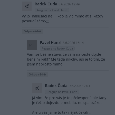
Radek Čuda
8.6.2026 12:49
RČ
Reaguje na Pavel Hanzl
Vy jo, Rakušáci ne ... kdo je víc mimo ať si každý
posoudí sám;-)))
Odpovědět
Pavel Hanzl
8.6.2026 16:14
PH
Reaguje na Radek Čuda
Vám se běžně stává, že vám na cestě dojde
benzín? Fakt? Mě teda nikoliv, asi je to tím, že
jsem naprosto mimo.
Odpovědět
Radek Čuda
9.6.2026 12:03
RČ
Reaguje na Pavel Hanzl
Já vím, že pro vás je to překvapení, ale tady
je řeč o dojezdu e-mobilu, ne spalováku.
Ale u vás jsme to tak nějak čekali ...