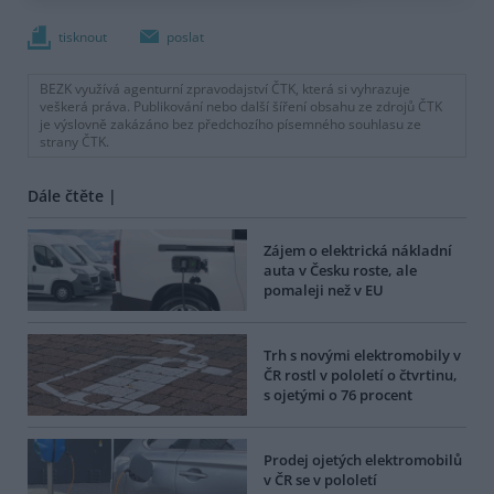
tisknout
poslat
BEZK využívá agenturní zpravodajství ČTK, která si vyhrazuje
veškerá práva. Publikování nebo další šíření obsahu ze zdrojů ČTK
je výslovně zakázáno bez předchozího písemného souhlasu ze
strany ČTK.
Dále čtěte |
Zájem o elektrická nákladní
auta v Česku roste, ale
pomaleji než v EU
Trh s novými elektromobily v
ČR rostl v pololetí o čtvrtinu,
s ojetými o 76 procent
Prodej ojetých elektromobilů
v ČR se v pololetí