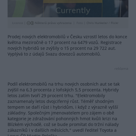
Licence |
Některá práva vyhrazena
Foto |
Chris Hunkeler
/
Flickr
Prodej nových elektromobilů v Česku vzrostl letos do konce
května meziročně o 17 procent na 6479 vozů. Registrace
nových hybridů se zvýšily o 15 procent na 29 722 aut.
Vyplývá to z údajů Svazu dovozců automobilů.
reklama
Podíl elektromobilů na trhu nových osobních aut se tak
zvýšil na 6,3 procenta z loňských 5,5 procenta. Hybridy
letos zatím tvoří 29 procent trhu. "Elektromobily
zaznamenaly letos dvojciferný růst. Téměř shodným
tempem se daří růst i hybridům, i když z výrazně vyšší
základny. Společným jmenovatelem pro zájem o obě
kategorie je zdražování pohonných hmot kvůli krizi na
Blízkém východě, což se bude promítat do tržní nálady
zákazníků i v dalších měsících," uvedl ředitel Toyota a
Lexus ČR Martin Peleška.