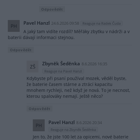
Odpovědět
Pavel Hanzl
24.6.2026 09:58
Reaguje na Radek Čuda
PH
A jaký tam vidíte rozdíl? Měřáky zbytku v nádrži a v
baterii dávají informaci stejnou.
Odpovědět
Zbyněk Šeděnka
8.6.2026 16:35
ZŠ
Reaguje na Pavel Hanzl
Kdybyste při psaní používal mozek, věděl byste,
že baterie časem stárne a ztrácí kapacitu
mnohem rychleji, než když je nová. To je necnost,
kterou spalováky nemají. Ještě něco?
Odpovědět
Pavel Hanzl
8.6.2026 20:34
PH
Reaguje na Zbyněk Šeděnka
Jen to, že jste 100 let za opicemi, nové baterie