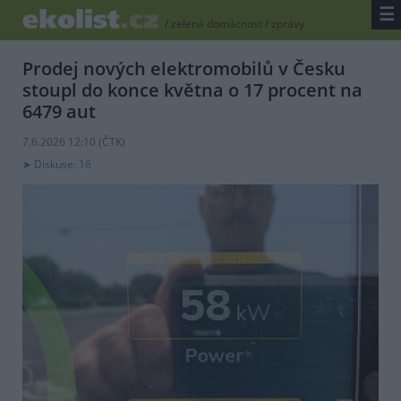
☰
/
zelená domácnost
/
zprávy
Prodej nových elektromobilů v Česku
stoupl do konce května o 17 procent na
6479 aut
7.6.2026 12:10 (
ČTK
)
Diskuse: 16