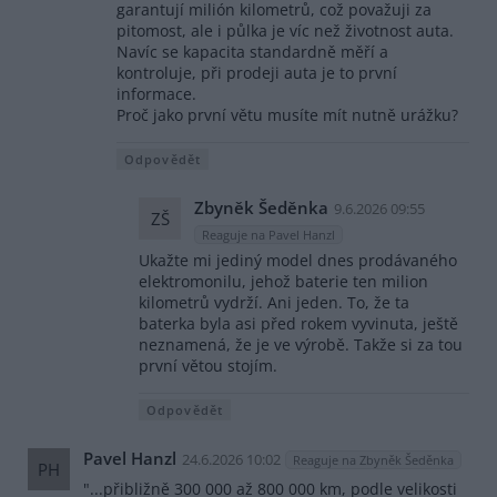
garantují milión kilometrů, což považuji za
pitomost, ale i půlka je víc než životnost auta.
Navíc se kapacita standardně měří a
kontroluje, při prodeji auta je to první
informace.
Proč jako první větu musíte mít nutně urážku?
Odpovědět
Zbyněk Šeděnka
9.6.2026 09:55
ZŠ
Reaguje na Pavel Hanzl
Ukažte mi jediný model dnes prodávaného
elektromonilu, jehož baterie ten milion
kilometrů vydrží. Ani jeden. To, že ta
baterka byla asi před rokem vyvinuta, ještě
neznamená, že je ve výrobě. Takže si za tou
první větou stojím.
Odpovědět
Pavel Hanzl
24.6.2026 10:02
Reaguje na Zbyněk Šeděnka
PH
"...přibližně 300 000 až 800 000 km, podle velikosti