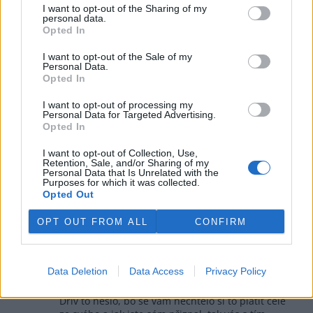
I want to opt-out of the Sharing of my
baterku, že to by bylo auto za trest a pokud někdo nemá
personal data.
na ty vyšší verze, tak udělá nejlíp, když na to hodí bobek
Opted In
a bude se držet spalováku/hybridu ... a nebo si přiveze
něco ojetého.
I want to opt-out of the Sale of my
Personal Data.
Opted In
Odpovědět
I want to opt-out of processing my
Pavel Hanzl
8.6.2026 16:17
Personal Data for Targeted Advertising.
PH
Opted In
Reaguje na Radek Čuda
Dřív to nešlo z důvodů nesmyslného nastavení
I want to opt-out of Collection, Use,
parametrů od estébácké vlády, ale Epiq si skutečně
Retention, Sale, and/or Sharing of my
nekoupím, bo ho nepotřebuji.
Personal Data that Is Unrelated with the
Ale prťavá baterka na 400 km by bohatě stačila, dnes
Purposes for which it was collected.
Opted Out
je už celkem dost elojeťáků, které mají minimální
pokles kapacity baterky.
OPT OUT FROM ALL
CONFIRM
Odpovědět
Radek Čuda
9.6.2026 12:01
Data Deletion
Data Access
Privacy Policy
RČ
Reaguje na Pavel Hanzl
Dřív to nešlo, bo se vám nechtělo si to platit celé