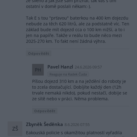
ze svého a jak jste sám přiznal, tak vás s tím
ostatní v domě poslali někam:-).
Tak E s tou "prťavou" baterkou na 400 km dojezdu
nebude za těch 620 litrů, ale za podstatně víc. Ten
základ bude mít dojezd cca o 100 km nižší, a to i
jen na papíře. Takže v reálu to bude něco mezi
2025-270 km. To fakt není žádná výhra.
Odpovědět
Pavel Hanzl
24.6.2026 09:57
PH
Reaguje na Radek Čuda
Píšou dojezd 310 km a na ježdění do roboty je
to zcela dostačující. Dobíjíte každý den (12h
trvale nemaká nikdo), pokud nestačí, dobije se
ze sítě nebo v práci. Něma problema.
Odpovědět
Zbyněk Šeděnka
8.6.2026 07:55
ZŠ
Eakouská policie s okamžitou platností vyřadila