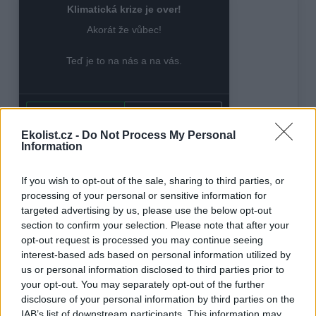
Ekolist.cz -
Do Not Process My Personal
Information
If you wish to opt-out of the sale, sharing to third parties, or
processing of your personal or sensitive information for
targeted advertising by us, please use the below opt-out
section to confirm your selection. Please note that after your
opt-out request is processed you may continue seeing
interest-based ads based on personal information utilized by
us or personal information disclosed to third parties prior to
tisknout
poslat
your opt-out. You may separately opt-out of the further
disclosure of your personal information by third parties on the
BEZK využívá agenturní zpravodajství ČTK, která si vyhrazuje
IAB’s list of downstream participants. This information may