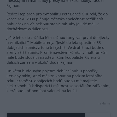
městskými firmami, aby přešly na elektromobily," dodal
Fajmon.
Ředitel tepláren pro e-mobilitu Petr Beneš ČTK řekl, že do
konce roku 2030 plánuje městská společnost rozšířit síť
nabíječek na víc než 500 stanic tak, aby je lidé měli v
docházkové vzdálenosti.
Ještě letos do začátku léta začnou fungovat první dobíječky
u vznikající T-Mobile areny. "Ještě do léta spustíme 33
dobíjecích stanic, z toho tři rychlé. Ve druhé fázi bude u
areny až 53 stanic. Kromě návštěvníků akcí v multifunkční
hale bude sloužit i návštěvníkům koupaliště Riviéra či
dalších zařízení v okolí," dodal Fajmon.
Unikátní bude svým pojetím dobíjecí hub u pobočky
Červený mlýn, který má vzniknout na podzim letošního
roku. Kromě 50 dobíjecích bodů budou mít majitelé
elektromobilů k dispozici i místnost se sociálním zařízením,
která bude připomínat salonek na letišti.
reklama