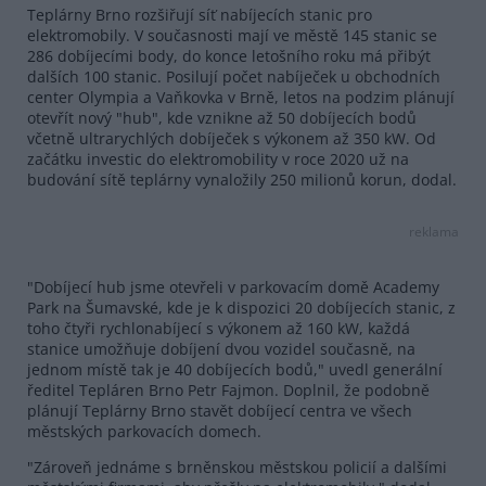
Teplárny Brno rozšiřují síť nabíjecích stanic pro
elektromobily. V současnosti mají ve městě 145 stanic se
286 dobíjecími body, do konce letošního roku má přibýt
dalších 100 stanic. Posilují počet nabíječek u obchodních
center Olympia a Vaňkovka v Brně, letos na podzim plánují
otevřít nový "hub", kde vznikne až 50 dobíjecích bodů
včetně ultrarychlých dobíječek s výkonem až 350 kW. Od
začátku investic do elektromobility v roce 2020 už na
budování sítě teplárny vynaložily 250 milionů korun, dodal.
reklama
"Dobíjecí hub jsme otevřeli v parkovacím domě Academy
Park na Šumavské, kde je k dispozici 20 dobíjecích stanic, z
toho čtyři rychlonabíjecí s výkonem až 160 kW, každá
stanice umožňuje dobíjení dvou vozidel současně, na
jednom místě tak je 40 dobíjecích bodů," uvedl generální
ředitel Tepláren Brno Petr Fajmon. Doplnil, že podobně
plánují Teplárny Brno stavět dobíjecí centra ve všech
městských parkovacích domech.
"Zároveň jednáme s brněnskou městskou policií a dalšími