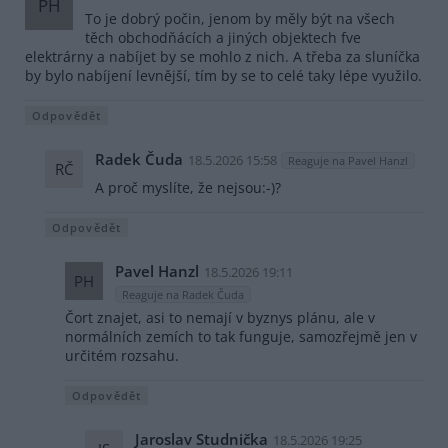
PH
To je dobrý počin, jenom by měly být na všech
těch obchodňácích a jiných objektech fve
elektrárny a nabíjet by se mohlo z nich. A třeba za sluníčka
by bylo nabíjení levnější, tím by se to celé taky lépe využilo.
Odpovědět
Radek Čuda
18.5.2026 15:58
Reaguje na Pavel Hanzl
RČ
A proč myslíte, že nejsou:-)?
Odpovědět
Pavel Hanzl
18.5.2026 19:11
PH
Reaguje na Radek Čuda
Čort znajet, asi to nemají v byznys plánu, ale v
normálních zemích to tak funguje, samozřejmě jen v
určitém rozsahu.
Odpovědět
Jaroslav Studnička
18.5.2026 19:25