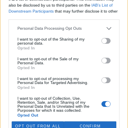
veškerá práva. Publikování nebo další šíření obsahu ze zdrojů ČTK
also be disclosed by us to third parties on the
IAB’s List of
je výslovně zakázáno bez předchozího písemného souhlasu ze
Downstream Participants
that may further disclose it to other
strany ČTK.
third parties.
Dále čtěte |
Personal Data Processing Opt Outs
I want to opt-out of the Sharing of my
Prodej hybridních vozů se do
personal data.
konce července zvýšil o 16
Opted In
procent na 43 653 vozů
I want to opt-out of the Sale of my
Personal Data.
Škoda Auto zahájila v Mladé
Opted In
Boleslavi výrobu nového
elektromobilu Peaq
I want to opt-out of processing my
Personal Data for Targeted Advertising.
Opted In
Zájem o elektrická nákladní
I want to opt-out of Collection, Use,
auta v Česku roste, ale
Retention, Sale, and/or Sharing of my
pomaleji než v EU
Personal Data that Is Unrelated with the
Purposes for which it was collected.
Opted Out
reklama
OPT OUT FROM ALL
CONFIRM