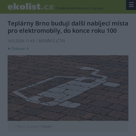
☰
/
zelená domácnost
/
zprávy
Teplárny Brno budují další nabíjecí místa
pro elektromobily, do konce roku 100
16.5.2026 11:43 | MODŘICE (
ČTK
)
Diskuse: 6
Foto |
jc_cards /
Piqsels