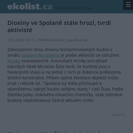
☰
/
zpravodajství
/
zprávy
Dioxiny ve Spolaně stále hrozí, tvrdí
aktivisté
23.5.2002 18:12 | PRAHA (EkoList) | Jan Bouchal
Zabezpečení dvou dioxiny kontaminovaných budov v
areálu
Spolany Neratovice
je podle aktivistů ze sdružení
Arnika
nedostatečné. Konzultant Arniky pro oblast
toxických látek Miroslav Šuta tvrdí, že budovy jsou v
havarijním stavu a na jedné z nich je dokonce poškozena
střešní konstrukce. Přitom úplná likvidace objektů může
trvat i několik let. "Spolana by měla přistoupit k
okamžitému zakrytí budov velkými stany," radí Šuta. Podle
Zdeňka Josky, tiskového mluvčího chemičky, však zmíněné
budovy nepředstavují žádné aktuální riziko.
reklama