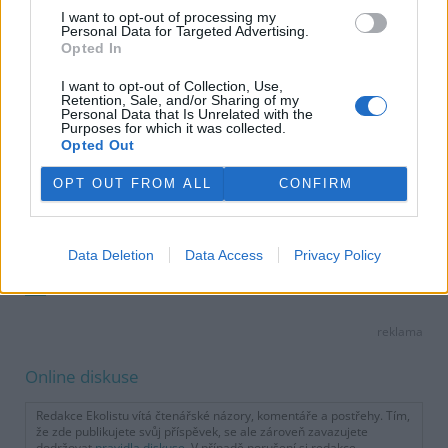
I want to opt-out of processing my
Personal Data for Targeted Advertising.
Opted In
I want to opt-out of Collection, Use,
Retention, Sale, and/or Sharing of my
Personal Data that Is Unrelated with the
Purposes for which it was collected.
Opted Out
OPT OUT FROM ALL
CONFIRM
Jan Bouchal
Data Deletion
Data Access
Privacy Policy
tisknout
poslat
reklama
Online diskuse
Redakce Ekolistu vítá čtenářské názory, komentáře a postřehy. Tím,
že zde publikujete svůj příspěvek, se ale zároveň zavazujete
dodržovat
pravidla diskuse
. V případě porušení si redakce