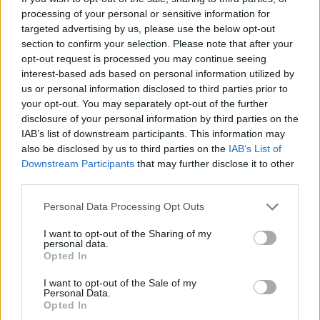
kontaminované budovy byly uzavřeny a ponechány svému
processing of your personal or sensitive information for
osudu.
targeted advertising by us, please use the below opt-out
section to confirm your selection. Please note that after your
V druhé polovině 90. let začala chemička s nebezpečným
opt-out request is processed you may continue seeing
dědictvím něco dělat. V roce 1998 byla zlikvidována první
interest-based ads based on personal information utilized by
budova, odstranění dalších dvou se však ukázalo mnohem
složitější a zatím není jisté, kdy k němu dojde. Na základě
us or personal information disclosed to third parties prior to
studie likvidace škod teprve dojde k výběru vhodného
your opt-out. You may separately opt-out of the further
způsobu likvidace, který pak musí projít posouzením vlivů
disclosure of your personal information by third parties on the
na životní prostředí. Až potom vybere
Fond národního
IAB’s list of downstream participants. This information may
majetku
firmu, jež bude pověřena odstraněním budov.
also be disclosed by us to third parties on the
IAB’s List of
Downstream Participants
that may further disclose it to other
reklama
third parties.
Personal Data Processing Opt Outs
I want to opt-out of the Sharing of my
personal data.
Opted In
I want to opt-out of the Sale of my
Personal Data.
Opted In