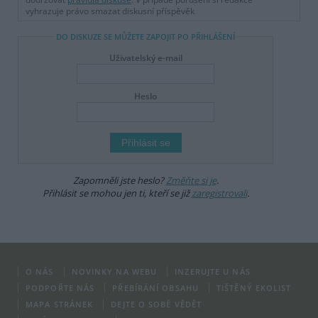
vyhrazuje právo smazat diskusní příspěvěk
DO DISKUZE SE MŮŽETE ZAPOJIT PO PŘIHLÁŠENÍ
Uživatelský e-mail
Heslo
Zapomněli jste heslo?
Změňte si je
.
Přihlásit se mohou jen ti, kteří se již
zaregistrovali
.
O NÁS
NOVINKY NA WEBU
INZERUJTE U NÁS
PODPOŘTE NÁS
PŘEBÍRÁNÍ OBSAHU
TIŠTĚNÝ EKOLIST
MAPA STRÁNEK
DEJTE O SOBĚ VĚDĚT