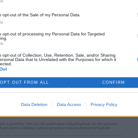
In
o opt-out of the Sale of my Personal Data.
rek
In
 si vyhrazuje veškerá práva. Publikování nebo další šíření obsahu ze
ho písemného souhlasu ze strany ČTK.
to opt-out of processing my Personal Data for Targeted
ing.
In
o opt-out of Collection, Use, Retention, Sale, and/or Sharing
ersonal Data that Is Unrelated with the Purposes for which it
lected.
Out
ští celníci zadrželi v
Rybitví čeká na verdikt soudu
u tři auta se 72 tunami
o spalovně nebezpečných
OPT OUT FROM ALL
CONFIRM
gálního odpadu
odpadů
Data Deletion
Data Access
Privacy Policy
ře a postřehy. Tím, že zde publikujete svůj příspěvek, se ale zároveň
dě porušení si redakce vyhrazuje právo smazat diskusní příspěvěk