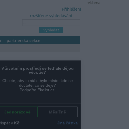
reklama
Přihlášení
rozšířené vyhledávání
a
partnerská sekce