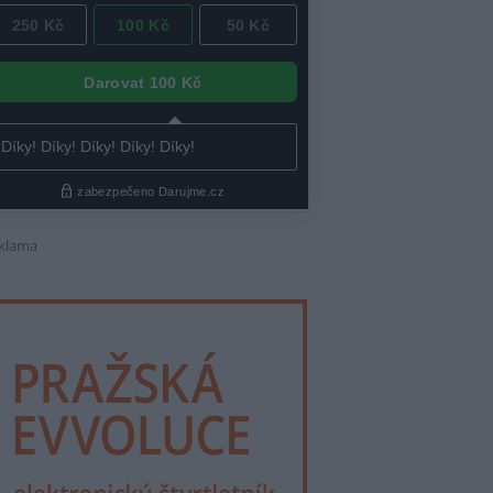
klama