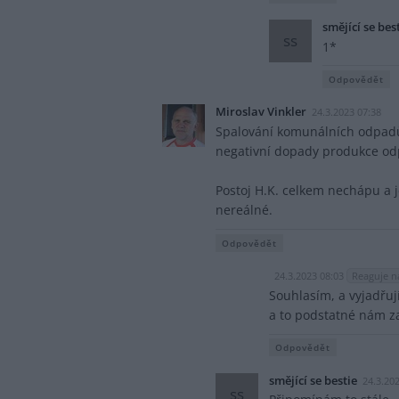
smějící se bes
ss
1*
Odpovědět
Miroslav Vinkler
24.3.2023 07:38
Spalování komunálních odpadů p
negativní dopady produkce od
Postoj H.K. celkem nechápu a 
nereálné.
Odpovědět
24.3.2023 08:03
Reaguje n
Souhlasím, a vyjadřuj
a to podstatné nám z
Odpovědět
smějící se bestie
24.3.20
ss