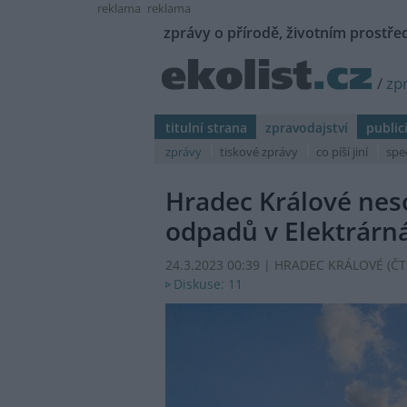
reklama
reklama
zprávy o přírodě, životním prostřed
/
zp
titulní strana
zpravodajství
public
zprávy
tiskové zprávy
co píší jiní
spe
Hradec Králové nes
odpadů v Elektrárn
24.3.2023 00:39 | HRADEC KRÁLOVÉ (
ČT
Diskuse: 11