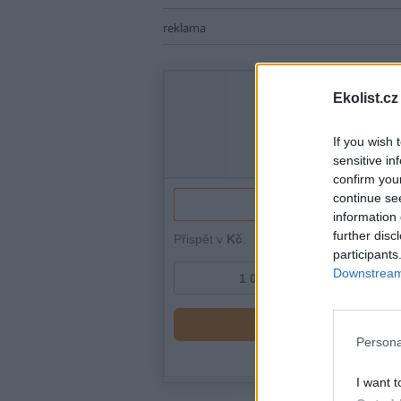
reklama
Ekolist.cz
If you wish 
sensitive in
confirm you
continue se
information 
further disc
participants
Downstream 
Persona
I want t