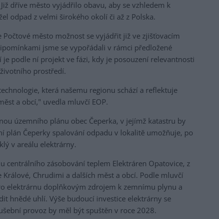
 Již dříve město vyjádřilo obavu, aby se vzhledem k
l odpad z velmi širokého okolí či až z Polska.
očtové město možnost se vyjádřit již ve zjišťovacím
 připomínkami jsme se vypořádali v rámci předložené
je podle ní projekt ve fázi, kdy je posouzení relevantnosti
životního prostředí.
chnologie, která našemu regionu schází a reflektuje
měst a obcí," uvedla mluvčí EOP.
nou územního plánu obec Čeperka, v jejímž katastru by
í plán Čeperky spalování odpadu v lokalitě umožňuje, po
lý v areálu elektrárny.
u centrálního zásobování teplem Elektráren Opatovice, z
 Králové, Chrudimi a dalších měst a obcí. Podle mluvčí
ro elektrárnu doplňkovým zdrojem k zemnímu plynu a
t hnědé uhlí. Výše budoucí investice elektrárny se
ušební provoz by měl být spuštěn v roce 2028.