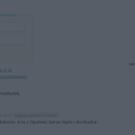
ŘIHLÁŠENÍ
rek
 si je
.
zaregistrovali
.
 nadbytek.
23 06:47
Reaguje na Slavomil Vinkler
dubicím. A to z Opatovic berou teplo i do Hradce.