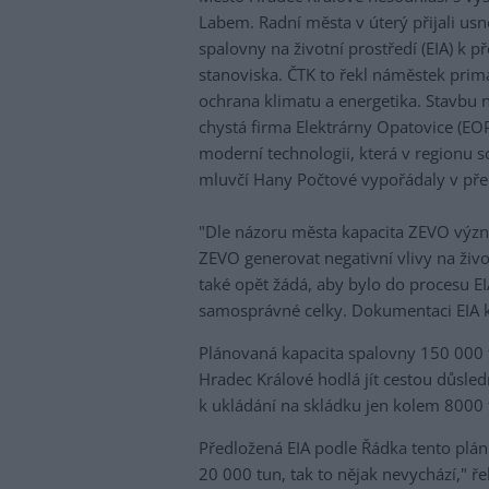
Labem. Radní města v úterý přijali us
spalovny na životní prostředí (EIA) k 
stanoviska. ČTK to řekl náměstek prim
ochrana klimatu a energetika. Stavbu 
chystá firma Elektrárny Opatovice (EO
moderní technologii, která v regionu 
mluvčí Hany Počtové vypořádaly v pře
"Dle názoru města kapacita ZEVO význ
ZEVO generovat negativní vlivy na živo
také opět žádá, aby bylo do procesu E
samosprávné celky. Dokumentaci EIA k
Plánovaná kapacita spalovny 150 000 t
Hradec Králové hodlá jít cestou důsled
k ukládání na skládku jen kolem 8000
Předložená EIA podle Řádka tento plán
20 000 tun, tak to nějak nevychází," ř