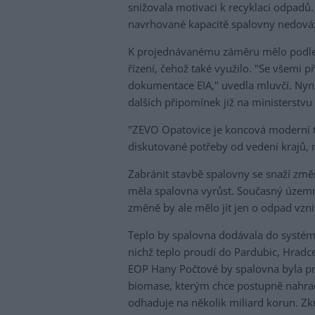
snižovala motivaci k recyklaci odpadů.
navrhované kapacitě spalovny nedováže
K projednávanému záměru mělo podle P
řízení, čehož také využilo. "Se všemi
dokumentace EIA," uvedla mluvčí. Nyní 
dalších připomínek již na ministerstvu 
"ZEVO Opatovice je koncová moderní te
diskutované potřeby od vedení krajů, 
Zabránit stavbě spalovny se snaží změ
měla spalovna vyrůst. Současný územn
změně by ale mělo jít jen o odpad vznik
Teplo by spalovna dodávala do systém
nichž teplo proudí do Pardubic, Hradce
EOP Hany Počtové by spalovna byla p
biomase, kterým chce postupně nahradi
odhaduje na několik miliard korun. Zk