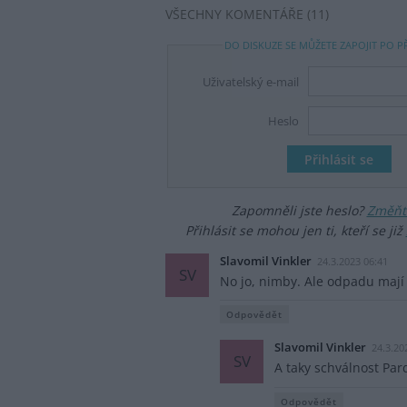
VŠECHNY KOMENTÁŘE (11)
DO DISKUZE SE MŮŽETE ZAPOJIT PO P
Uživatelský e-mail
Heslo
Zapomněli jste heslo?
Změňte
Přihlásit se mohou jen ti, kteří se již
Slavomil Vinkler
24.3.2023 06:41
SV
No jo, nimby. Ale odpadu mají
Odpovědět
Slavomil Vinkler
24.3.20
SV
A taky schválnost Par
Odpovědět