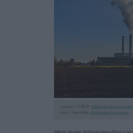
Licence |
Některá práva vyhraze
Foto |
Petr1888 /
Wikimedia Commons
Město Hradec Králové nesouhlasí s v