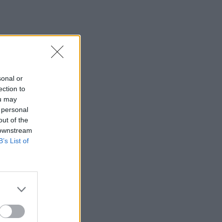
sonal or
ection to
ou may
 personal
out of the
 downstream
B’s List of