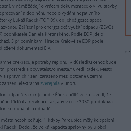
nesení, v němž žádají o vrácení dokumentace o vlivu stavby
přepracování a doplnění, nebo o vydání negativního
átorky Lukáš Řádek (TOP 09), do jehož gesce spadá
nazvanou Zařízení pro energetické využití odpadu (ZEVO)
P) podnikatele Daniela Křetínského. Podle EOP jde o
schází. S připomínkami Hradce Králové se EOP podle
dložené dokumentaci EIA.
rek
amně překračuje potřeby regionu, v důsledku čehož bude
tní prostředí a obyvatelstvo města," uvedl Řádek. Město
IA a správních řízení zařazeno mezi dotčené územní
 zařízení elektrárna
zveřejnila
v únoru.
un odpadů za rok je podle Řádka příliš velká. Uvedl, že
ného třídění a recyklace tak, aby v roce 2030 produkoval
 tun komunálních odpadů.
 města nezohledňuje. "I kdyby Pardubice měly ke spálení
ekl Řádek. Dodal, že velká kapacita spalovny by u obcí