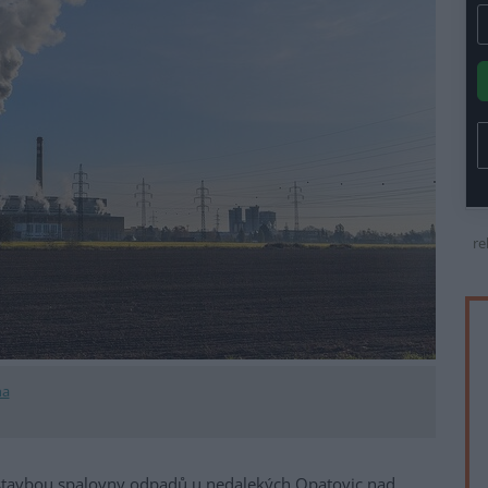
re
na
ýstavbou spalovny odpadů u nedalekých Opatovic nad