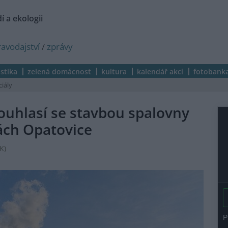
í a ekologii
ravodajství
/
zprávy
istika
zelená domácnost
kultura
kalendář akcí
fotobank
ciály
ouhlasí se stavbou spalovny
ách Opatovice
K
)