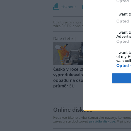
Opted 
tisknout
poslat
I want t
Opted 
BEZK využívá agenturní zpravodajství ČTK, která
zdrojů ČTK je výslovně zakázáno bez předchozí
I want 
Advertis
Dále čtěte |
Opted 
I want t
of my P
was col
Opted 
Česko v roce 2023
Plzeň
vyprodukovalo 538 kg na
červn
odpadu na osobu, víc než byl
nele
průměr EU
Online diskuse
Redakce Ekolistu vítá čtenářské názory, komentá
zavazujete dodržovat
pravidla diskuse
. V přípa