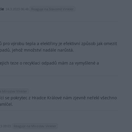
tie
24.3.2023 06:48
Reaguje na Slavomil Vinkler
ro výrobu tepla a elektřiny je efektivní způsob jak omezit
padů, jehož množství nadále narůstá.
jejich teze o recyklaci odpadů mám za vymyšlené a
a Miroslav Vinkler
ící se pokrytec z Hradce Králové nám zjevně neřekl všechno
amlčel.
23 09:03
Reaguje na Miroslav Vinkler