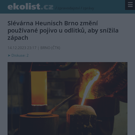
☰
/
zpravodajství
/
zprávy
Slévárna Heunisch Brno změní
používané pojivo u odlitků, aby snížila
zápach
14.12.2023 23:17 | BRNO (
ČTK
)
Diskuse: 2