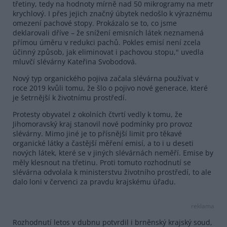
třetiny, tedy na hodnoty mírně nad 50 mikrogramy na metr
krychlový. I přes jejich značný úbytek nedošlo k výraznému
omezení pachové stopy. Prokázalo se to, co jsme
deklarovali dříve – že snížení emisních látek neznamená
přímou úměru v redukci pachů. Pokles emisí není zcela
účinný způsob, jak eliminovat i pachovou stopu," uvedla
mluvčí slévárny Kateřina Svobodová.
Nový typ organického pojiva začala slévárna používat v
roce 2019 kvůli tomu, že šlo o pojivo nové generace, které
je šetrnější k životnímu prostředí.
Protesty obyvatel z okolních čtvrtí vedly k tomu, že
Jihomoravský kraj stanovil nové podmínky pro provoz
slévárny. Mimo jiné je to přísnější limit pro těkavé
organické látky a častější měření emisí, a to i u deseti
nových látek, které se v jiných slévárnách neměří. Emise by
měly klesnout na třetinu. Proti tomuto rozhodnutí se
slévárna odvolala k ministerstvu životního prostředí, to ale
dalo loni v červenci za pravdu krajskému úřadu.
reklama
Rozhodnutí letos v dubnu potvrdil i brněnský krajský soud,