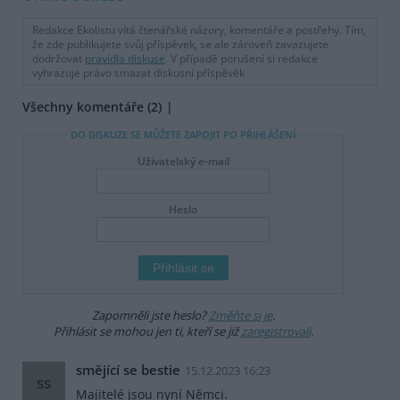
Redakce Ekolistu vítá čtenářské názory, komentáře a postřehy. Tím,
že zde publikujete svůj příspěvek, se ale zároveň zavazujete
dodržovat
pravidla diskuse
. V případě porušení si redakce
vyhrazuje právo smazat diskusní příspěvěk
Všechny komentáře (2)
DO DISKUZE SE MŮŽETE ZAPOJIT PO PŘIHLÁŠENÍ
Uživatelský e-mail
Heslo
Zapomněli jste heslo?
Změňte si je
.
Přihlásit se mohou jen ti, kteří se již
zaregistrovali
.
smějící se bestie
15.12.2023 16:23
ss
Majitelé jsou nyní Němci.