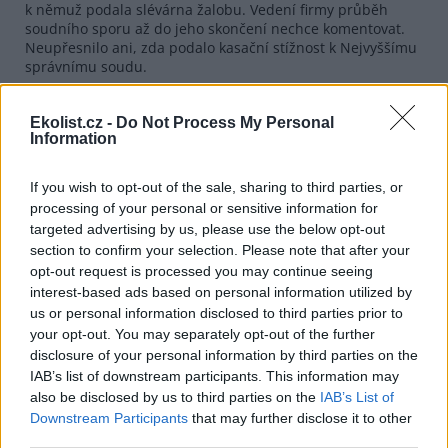
k němuž podala slévárna žalobu. Vedení firmy průběh
soudního sporu až do jeho skončení nechce komentovat.
Neupřesnilo ani, zda podalo kasační stížnost k Nejvyššímu
správnímu soudu.
Slévárna Heunisch v brněnské Líšni vyrábí odlitky z šedé
litiny složitých tvarů, které využívají výrobci nejen v
Ekolist.cz -
Do Not Process My Personal
automobilovém průmyslu. Právě složitost těchto tvarů
Information
vyžaduje použití dvou různých směsí. Z jedné je vyrobena
forma a z druhé potom jádra, která umožňují vytvářet v
If you wish to opt-out of the sale, sharing to third parties, or
odlitku dutiny. Největší množství emisí vzniká při tuhnutí
processing of your personal or sensitive information for
taveniny a vytloukání odlitků z formy.
targeted advertising by us, please use the below opt-out
Naprostá většina výroby slévárny je určená pro zahraniční
section to confirm your selection. Please note that after your
trh. Čtyři procenta odlitků ze šedé slitiny loni putovala k
opt-out request is processed you may continue seeing
tuzemským odběratelům, zejména pro traktorovou výrobu
interest-based ads based on personal information utilized by
firmy Zetor Tractors, se kterou továrna sousedí, a také do
us or personal information disclosed to third parties prior to
společností Tedom a Bock.
your opt-out. You may separately opt-out of the further
disclosure of your personal information by third parties on the
reklama
IAB’s list of downstream participants. This information may
also be disclosed by us to third parties on the
IAB’s List of
Downstream Participants
that may further disclose it to other
third parties.