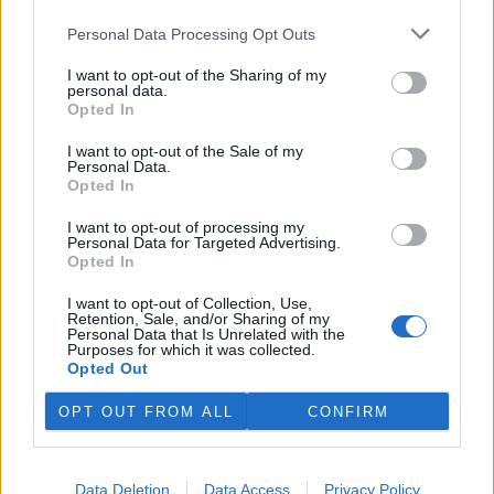
Personal Data Processing Opt Outs
I want to opt-out of the Sharing of my
personal data.
Opted In
I want to opt-out of the Sale of my
Personal Data.
Opted In
I want to opt-out of processing my
Personal Data for Targeted Advertising.
Opted In
I want to opt-out of Collection, Use,
Retention, Sale, and/or Sharing of my
Personal Data that Is Unrelated with the
Purposes for which it was collected.
Opted Out
tisknout
poslat
OPT OUT FROM ALL
CONFIRM
BEZK využívá agenturní zpravodajství ČTK, která si vyhrazuje
veškerá práva. Publikování nebo další šíření obsahu ze zdrojů ČTK
Data Deletion
Data Access
Privacy Policy
je výslovně zakázáno bez předchozího písemného souhlasu ze