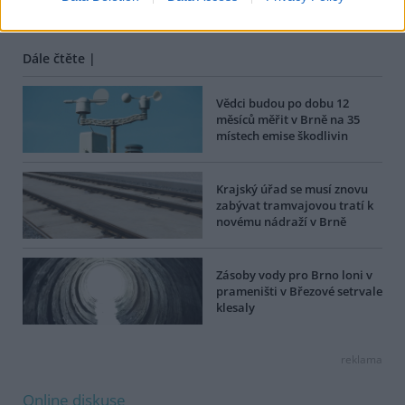
strany ČTK.
Dále čtěte |
Vědci budou po dobu 12
měsíců měřit v Brně na 35
místech emise škodlivin
Krajský úřad se musí znovu
zabývat tramvajovou tratí k
novému nádraží v Brně
Zásoby vody pro Brno loni v
prameništi v Březové setrvale
klesaly
reklama
Online diskuse