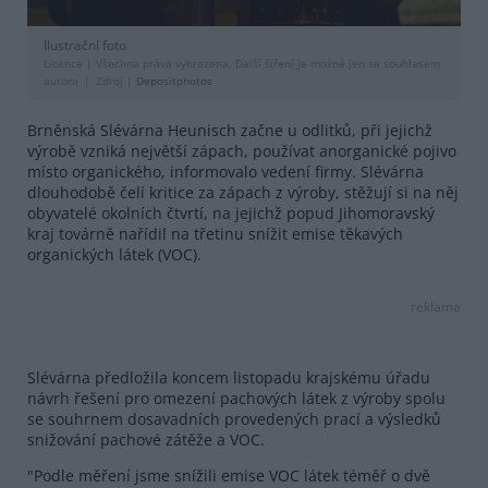
Ilustrační foto
Licence |
Všechna práva vyhrazena. Další šíření je možné jen se souhlasem
autora
Zdroj |
Depositphotos
Brněnská Slévárna Heunisch začne u odlitků, při jejichž
výrobě vzniká největší zápach, používat anorganické pojivo
místo organického, informovalo vedení firmy. Slévárna
dlouhodobě čelí kritice za zápach z výroby, stěžují si na něj
obyvatelé okolních čtvrtí, na jejichž popud Jihomoravský
kraj továrně nařídil na třetinu snížit emise těkavých
organických látek (VOC).
reklama
Slévárna předložila koncem listopadu krajskému úřadu
návrh řešení pro omezení pachových látek z výroby spolu
se souhrnem dosavadních provedených prací a výsledků
snižování pachové zátěže a VOC.
"Podle měření jsme snížili emise VOC látek téměř o dvě