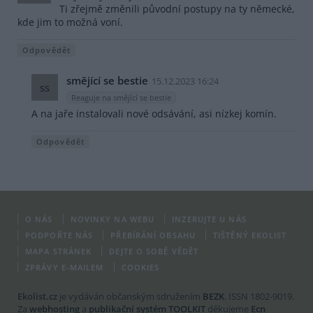
Ti zřejmě změnili původní postupy na ty německé,
kde jim to možná voní.
Odpovědět
smějící se bestie
15.12.2023 16:24
ss
Reaguje na smějící se bestie
A na jaře instalovali nové odsávání, asi nízkej komín.
Odpovědět
O NÁS
NOVINKY NA WEBU
INZERUJTE U NÁS
PODPOŘTE NÁS
PŘEBÍRÁNÍ OBSAHU
TIŠTĚNÝ EKOLIST
MAPA STRÁNEK
DEJTE O SOBĚ VĚDĚT
ZPRÁVY E-MAILEM
COOKIES
Ekolist.cz
je vydáván občanským sdružením
BEZK
. ISSN 1802-9019.
Za
webhosting
a
publikační systém TOOLKIT
děkujeme
Ecn