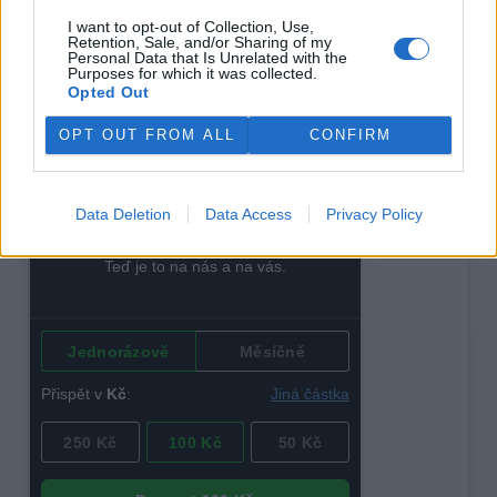
novou legislativou. Pro rychlý přehled nových pravidel
I want to opt-out of Collection, Use,
vydali krátký ebook, který legislativu i evropské kauzy
Retention, Sale, and/or Sharing of my
Personal Data that Is Unrelated with the
shrnuje.
Purposes for which it was collected.
Opted Out
reklama
OPT OUT FROM ALL
CONFIRM
Data Deletion
Data Access
Privacy Policy