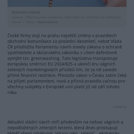
Ilustrační snímek.
Licence |
Všechna práva vyhrazena. Další šíření je možné jen se souhlasem
autora
Zdroj |
Depositphotos
České firmy stojí na prahu největší změny v pravidlech
obchodní komunikace za poslední desetiletí, neboť Vláda
ČR předložila Parlamentu návrh novely zákona o ochraně
spotřebitele a občanského zákoníku s cílem definitivně
vymýtit tzv. greenwashing. Tato legislativa transponuje
evropskou směrnici EU 2024/825 a ukončí éru vágních
zelených marketingových příslibů tím, že za ně zavede
přímé finanční restrikce. Přestože zákon v Česku zatím čeká
na přijetí parlamentem, nová a přísná pravidla začnou pro
všechny subjekty v Evropské unii platit již od září tohoto
roku.
reklama
Aktuální vládní návrh míří především na nešvar vágních a
nepodložených zelených tvrzení, která dnes prostupují
téměř všemi odvětvími. Výrazy jako „zelený“, „ekologicky