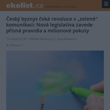
☰
/
publicistika
/
civilizace
Český byznys čeká revoluce v „zelené“
komunikaci: Nová legislativa zavede
přísná pravidla a milionové pokuty
7.6.2026 02:38 | PRAHA (
Ekolist.cz
) | Jana Bábiková
Diskuse: 2