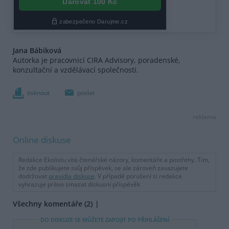
Jana Bábiková
Autorka je pracovnicí CIRA Advisory, poradenské,
konzultační a vzdělávací společnosti.
tisknout
poslat
reklama
Online diskuse
Redakce Ekolistu vítá čtenářské názory, komentáře a postřehy. Tím,
že zde publikujete svůj příspěvek, se ale zároveň zavazujete
dodržovat
pravidla diskuse
. V případě porušení si redakce
vyhrazuje právo smazat diskusní příspěvěk
Všechny komentáře (2)
DO DISKUZE SE MŮŽETE ZAPOJIT PO PŘIHLÁŠENÍ