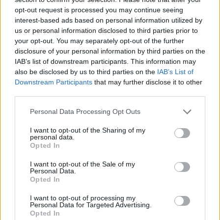
marketing na nepodložených environmentálních slibech se
opt-out request is processed you may continue seeing
firmám přestává vyplácet. Spotřebitelé přestali
interest-based ads based on personal information utilized by
korporátním proklamacím věřit kvůli jejich vágnosti a
kauzám, u kterých ale firmám dosud chyběl legislativní
us or personal information disclosed to third parties prior to
postih. To se nyní radikálně mění a pravidla hry dostávají
your opt-out. You may separately opt-out of the further
jasné, vymahatelné mantinely,“ komentuje Ivana Hekerle.
disclosure of your personal information by third parties on the
IAB’s list of downstream participants. This information may
Jak z toho ven: říkat pravdu
also be disclosed by us to third parties on the
IAB’s List of
Experti z poradenské společnosti CIRA Advisory, která se
Downstream Participants
that may further disclose it to other
problematice greenwashingu věnuje dlouhodobě,
third parties.
upozorňují, že mnoho firem do těchto pastí padá
nevědomky kvůli chybějícímu vhledu do problematiky či
Personal Data Processing Opt Outs
neznalosti tématu. Vzhledem k tomu, že podle průzkumů
postrádá 40 % zelených tvrzení jakékoliv podpůrné důkazy,
I want to opt-out of the Sharing of my
je nezbytné začít s přípravou na nová pravidla okamžitě.
personal data.
Opted In
„Greenwashing často vzniká z neznalosti problematiky
nebo neznalosti nové legislativy. Každý, kdo udržitelnost
I want to opt-out of the Sale of my
jakkoliv komunikuje, by si měl nyní udělat audit svých
Personal Data.
výroků a buď některá tvrzení stáhnout, nebo zveřejnit
Opted In
podpůrné důkazy,“ dodává Hekerle.
I want to opt-out of processing my
Společnost CIRA Advisory proto pomáhá firmám s auditem
Personal Data for Targeted Advertising.
tzv. green claims komunikace firmy, školením týmů a
Opted In
nastavováním autentických strategií, které obstojí před