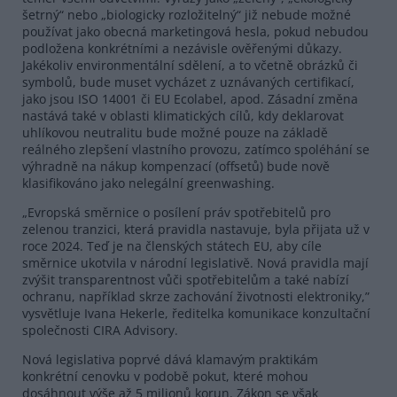
šetrný“ nebo „biologicky rozložitelný“ již nebude možné
používat jako obecná marketingová hesla, pokud nebudou
podložena konkrétními a nezávisle ověřenými důkazy.
Jakékoliv environmentální sdělení, a to včetně obrázků či
symbolů, bude muset vycházet z uznávaných certifikací,
jako jsou ISO 14001 či EU Ecolabel, apod. Zásadní změna
nastává také v oblasti klimatických cílů, kdy deklarovat
uhlíkovou neutralitu bude možné pouze na základě
reálného zlepšení vlastního provozu, zatímco spoléhání se
výhradně na nákup kompenzací (offsetů) bude nově
klasifikováno jako nelegální greenwashing.
„Evropská směrnice o posílení práv spotřebitelů pro
zelenou tranzici, která pravidla nastavuje, byla přijata už v
roce 2024. Teď je na členských státech EU, aby cíle
směrnice ukotvila v národní legislativě. Nová pravidla mají
zvýšit transparentnost vůči spotřebitelům a také nabízí
ochranu, například skrze zachování životnosti elektroniky,”
vysvětluje Ivana Hekerle, ředitelka komunikace konzultační
společnosti CIRA Advisory.
Nová legislativa poprvé dává klamavým praktikám
konkrétní cenovku v podobě pokut, které mohou
dosáhnout výše až 5 milionů korun. Zákon se však