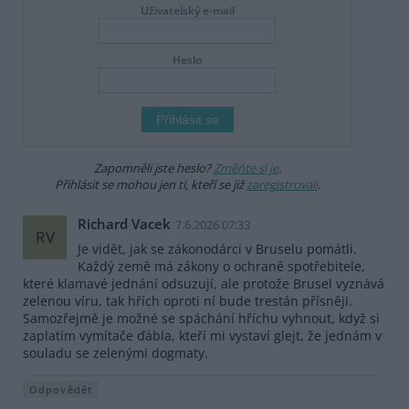
Uživatelský e-mail
Heslo
Zapomněli jste heslo?
Změňte si je
.
Přihlásit se mohou jen ti, kteří se již
zaregistrovali
.
Richard Vacek
7.6.2026 07:33
RV
Je vidět, jak se zákonodárci v Bruselu pomátli.
Každý země má zákony o ochraně spotřebitele,
které klamavé jednání odsuzují, ale protože Brusel vyznává
zelenou víru, tak hřích oproti ní bude trestán přísněji.
Samozřejmě je možné se spáchání hříchu vyhnout, když si
zaplatím vymítače ďábla, kteří mi vystaví glejt, že jednám v
souladu se zelenými dogmaty.
Odpovědět