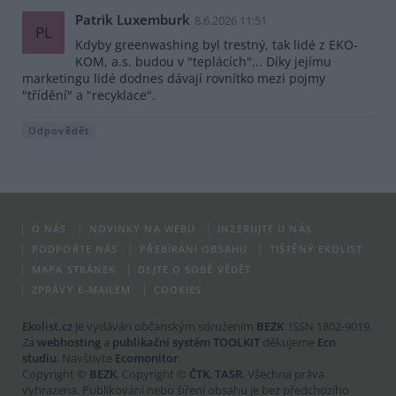
Patrik Luxemburk
8.6.2026 11:51
PL
Kdyby greenwashing byl trestný, tak lidé z EKO-
KOM, a.s. budou v "teplácích"... Díky jejímu
marketingu lidé dodnes dávají rovnítko mezi pojmy
"třídění" a "recyklace".
Odpovědět
O NÁS
NOVINKY NA WEBU
INZERUJTE U NÁS
PODPOŘTE NÁS
PŘEBÍRÁNÍ OBSAHU
TIŠTĚNÝ EKOLIST
MAPA STRÁNEK
DEJTE O SOBĚ VĚDĚT
ZPRÁVY E-MAILEM
COOKIES
Ekolist.cz
je vydáván občanským sdružením
BEZK
. ISSN 1802-9019.
Za
webhosting
a
publikační systém TOOLKIT
děkujeme
Ecn
studiu
. Navštivte
Ecomonitor
.
Copyright ©
BEZK
. Copyright ©
ČTK
,
TASR
. Všechna práva
vyhrazena. Publikování nebo šíření obsahu je bez předchozího