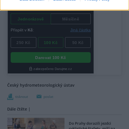
Český hydrometeorologický ústav
tisknout
poslat
Dále čtěte |
Do Prahy dorazili jezdci
cyklistické štafety, míří na