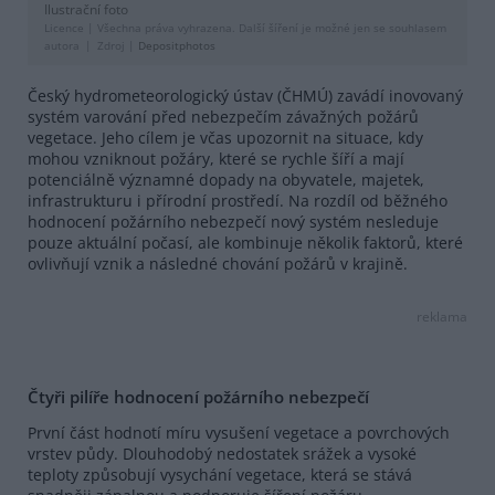
Ilustrační foto
Licence |
Všechna práva vyhrazena. Další šíření je možné jen se souhlasem
autora
Zdroj |
Depositphotos
Český hydrometeorologický ústav (ČHMÚ) zavádí inovovaný
systém varování před nebezpečím závažných požárů
vegetace. Jeho cílem je včas upozornit na situace, kdy
mohou vzniknout požáry, které se rychle šíří a mají
potenciálně významné dopady na obyvatele, majetek,
infrastrukturu i přírodní prostředí. Na rozdíl od běžného
hodnocení požárního nebezpečí nový systém nesleduje
pouze aktuální počasí, ale kombinuje několik faktorů, které
ovlivňují vznik a následné chování požárů v krajině.
reklama
Čtyři pilíře hodnocení požárního nebezpečí
První část hodnotí míru vysušení vegetace a povrchových
vrstev půdy. Dlouhodobý nedostatek srážek a vysoké
teploty způsobují vysychání vegetace, která se stává