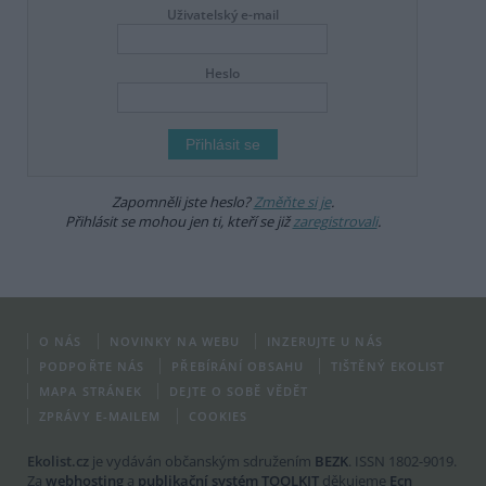
Uživatelský e-mail
Heslo
Zapomněli jste heslo?
Změňte si je
.
Přihlásit se mohou jen ti, kteří se již
zaregistrovali
.
O NÁS
NOVINKY NA WEBU
INZERUJTE U NÁS
PODPOŘTE NÁS
PŘEBÍRÁNÍ OBSAHU
TIŠTĚNÝ EKOLIST
MAPA STRÁNEK
DEJTE O SOBĚ VĚDĚT
ZPRÁVY E-MAILEM
COOKIES
Ekolist.cz
je vydáván občanským sdružením
BEZK
. ISSN 1802-9019.
Za
webhosting
a
publikační systém TOOLKIT
děkujeme
Ecn