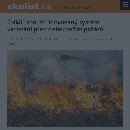
☰
/
publicistika
/
civilizace
ČHMÚ spouští inovovaný systém
varování před nebezpečím požárů
27.6.2026 19:25 | PRAHA (
Ekolist.cz
) | Český hydrometeorologický
ústav