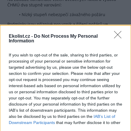
ČHMÚ dva stupně varování:
• Nízký stupeň nebezpečí závažného požáru
Podmínky jsou příznivé pro vznik a šíření požárů ve
vegetaci. V případě vzniku požáru se může rychle šířit a
způsobit značné škody.
Ekolist.cz -
Do Not Process My Personal
Information
• Vysoký stupeň nebezpečí závažného požáru
Podmínky jsou mimořádně příznivé pro vznik a rychlé
If you wish to opt-out of the sale, sharing to third parties, or
šíření požárů. Požár může dosahovat vysoké intenzity, šířit
processing of your personal or sensitive information for
se na velké vzdálenosti a způsobovat významné škody.
targeted advertising by us, please use the below opt-out
section to confirm your selection. Please note that after your
Počet dnů s vysokým požárním nebezpečím v České
opt-out request is processed you may continue seeing
republice v posledních desetiletích roste. Zvyšující se
interest-based ads based on personal information utilized by
teploty, častější období sucha a výskyt extrémních
meteorologických situací zvyšují pravděpodobnost vzniku
us or personal information disclosed to third parties prior to
rozsáhlých požárů vegetace.
your opt-out. You may separately opt-out of the further
disclosure of your personal information by third parties on the
Nový systém proto představuje důležitý nástroj pro včasné
IAB’s list of downstream participants. This information may
informování veřejnosti, orgánů krizového řízení, vlastníků
also be disclosed by us to third parties on the
IAB’s List of
lesů, zemědělců i dalších subjektů, které mohou být
Downstream Participants
that may further disclose it to other
vznikem a šířením požárů ovlivněny.
third parties.