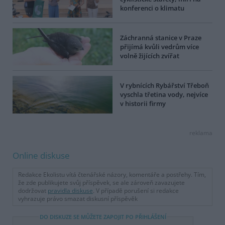
konferenci o klimatu
Záchranná stanice v Praze
přijímá kvůli vedrům více
volně žijících zvířat
V rybnících Rybářství Třeboň
vyschla třetina vody, nejvíce
v historii firmy
reklama
Online diskuse
Redakce Ekolistu vítá čtenářské názory, komentáře a postřehy. Tím,
že zde publikujete svůj příspěvek, se ale zároveň zavazujete
dodržovat
pravidla diskuse
. V případě porušení si redakce
vyhrazuje právo smazat diskusní příspěvěk
DO DISKUZE SE MŮŽETE ZAPOJIT PO PŘIHLÁŠENÍ