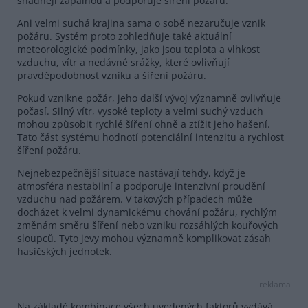
snadněji zápalnou a podporuje šíření požáru.
Ani velmi suchá krajina sama o sobě nezaručuje vznik
požáru. Systém proto zohledňuje také aktuální
meteorologické podmínky, jako jsou teplota a vlhkost
vzduchu, vítr a nedávné srážky, které ovlivňují
pravděpodobnost vzniku a šíření požáru.
Pokud vznikne požár, jeho další vývoj významně ovlivňuje
počasí. Silný vítr, vysoké teploty a velmi suchý vzduch
mohou způsobit rychlé šíření ohně a ztížit jeho hašení.
Tato část systému hodnotí potenciální intenzitu a rychlost
šíření požáru.
Nejnebezpečnější situace nastávají tehdy, když je
atmosféra nestabilní a podporuje intenzivní proudění
vzduchu nad požárem. V takových případech může
docházet k velmi dynamickému chování požáru, rychlým
změnám směru šíření nebo vzniku rozsáhlých kouřových
sloupců. Tyto jevy mohou významně komplikovat zásah
hasičských jednotek.
reklama
Na základě kombinace všech uvedených faktorů vydává