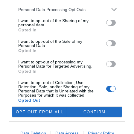
Cílem varování není předpovídat samotný vznik požáru, ale
upozornit na situace, kdy by případný požár mohl mít
Personal Data Processing Opt Outs
závažný průběh a mít významné dopady. Takové situace
jsou z pohledu ochrany obyvatel a krajiny nejrizikovější a
I want to opt-out of the Sharing of my
personal data.
vyžadují zvýšenou pozornost veřejnosti i odpovědných
Opted In
institucí.
Nový systém předpovědi nebezpečí závažných požárů
I want to opt-out of the Sale of my
Personal Data.
vegetace vychází z poznatků získaných během čtyřleté
Opted In
účasti odborníků z oddělení biometeorologických aplikací
ČHMÚ v evropské iniciativě Destination Earth (DestinE), kde
I want to opt-out of processing my
se podíleli na vývoji pokročilých metod pro předpověď
Personal Data for Targeted Advertising.
požárů vegetace. Díky tomu se nejnovější evropské
Opted In
poznatky promítají do operativní výstražné služby ČHMÚ.
I want to opt-out of Collection, Use,
Retention, Sale, and/or Sharing of my
reklama
Personal Data that Is Unrelated with the
Purposes for which it was collected.
Opted Out
OPT OUT FROM ALL
CONFIRM
Data Deletion
Data Access
Privacy Policy