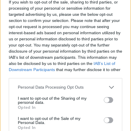
If you wish to opt-out of the sale, sharing to third parties, or
bude základem rodících se akčních plánů, které umožní
pružnější a účelnou péči o citlivé cílové skupiny (senioři,
processing of your personal or sensitive information for
školní děti atp.) při očekávaném výskytu horkých nebo
targeted advertising by us, please use the below opt-out
mrazových vln.
section to confirm your selection. Please note that after your
opt-out request is processed you may continue seeing
interest-based ads based on personal information utilized by
reklama
us or personal information disclosed to third parties prior to
V dosavadním systému výstrah v případě teplot byla
your opt-out. You may separately opt-out of the further
zohledňována především hodnota teploty vzduchu a její
disclosure of your personal information by third parties on the
případné překročení či podkročení. V přepracovaném
IAB’s list of downstream participants. This information may
výstražném systému se kombinuje současný vliv teploty
also be disclosed by us to third parties on the
IAB’s List of
vzduchu, vlhkosti vzduchu, rychlosti větru a krátkovlnného
Downstream Participants
that may further disclose it to other
i dlouhovlnného záření na povrch lidského těla.
third parties.
Míru tepelné zátěže člověka je možné sledovat na
webu
ČHMÚ
.
Personal Data Processing Opt Outs
I want to opt-out of the Sharing of my
reklama
personal data.
Opted In
I want to opt-out of the Sale of my
Personal Data.
Opted In