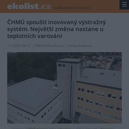
☰
/
publicistika
/
civilizace
ČHMÚ spouští inovovaný výstražný
systém. Největší změna nastane u
teplotních varování
1.7.2026 04:12 | PRAHA (
Ekolist.cz
) | Lenka Hudcová
Licence |
Některá práva vyhrazena
Foto |
Tiojanek /
Wikimeda