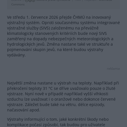
Commons
Ve středu 1. července 2026 přejde ČHMÚ na inovovaný
výstražný systém. Oproti současnému systému integrované
výstražné služby (SIVS) založenému na převážně
klimatologicky stanovených kritériích bude nový SIVS
zaměřený na dopady nebezpečných meteorologických a
hydrologických jevů. Změna nastane také ve struktuře a
pojmenování skupin jevů, na které budou výstrahy
vydávány.
reklama
Největší změna nastane u výstrah na teploty. Například při
překročení teploty 31 °C se dříve uvažovalo pouze o žluté
výstraze. Nyní nově v případě například vyšší vlhkosti
vzduchu lze uvažovat i o oranžové nebo dokonce červené
výstraze. Záležet bude také na větru, délce epizody,
načasování apod.
Výstrahy informující o tom, jaké konkrétní škody nebo
komplikace počasí způsobí, tak budou pro uživatele