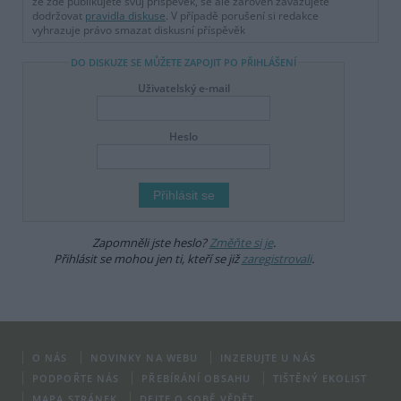
že zde publikujete svůj příspěvek, se ale zároveň zavazujete
dodržovat
pravidla diskuse
. V případě porušení si redakce
vyhrazuje právo smazat diskusní příspěvěk
DO DISKUZE SE MŮŽETE ZAPOJIT PO PŘIHLÁŠENÍ
Uživatelský e-mail
Heslo
Zapomněli jste heslo?
Změňte si je
.
Přihlásit se mohou jen ti, kteří se již
zaregistrovali
.
O NÁS
NOVINKY NA WEBU
INZERUJTE U NÁS
PODPOŘTE NÁS
PŘEBÍRÁNÍ OBSAHU
TIŠTĚNÝ EKOLIST
MAPA STRÁNEK
DEJTE O SOBĚ VĚDĚT