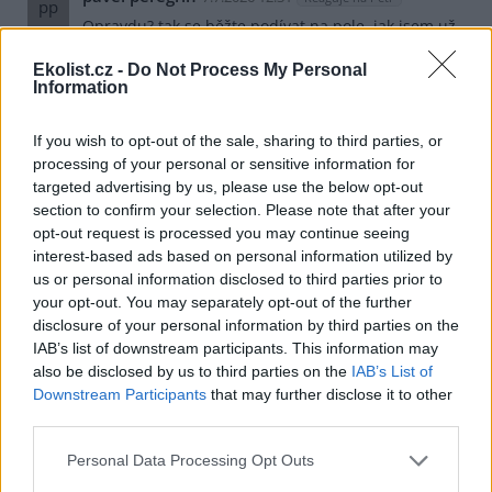
pp
Opravdu? tak se běžte podívat na pole, jak jsem už
psal. Nerozumíte vůbec ničemu, ale snažíte se dělat
chytráka a jen dokazujete svoji blbost.
Ekolist.cz -
Do Not Process My Personal
Information
Odpovědět
If you wish to opt-out of the sale, sharing to third parties, or
pavel peregrin
7.7.2026 12:33
Reaguje na pavel peregrin
processing of your personal or sensitive information for
pp
targeted advertising by us, please use the below opt-out
A ještě něco- až by vás to živilo také, tak byste
section to confirm your selection. Please note that after your
rychle přehodnotil ty svoje filozofické kecy.
opt-out request is processed you may continue seeing
interest-based ads based on personal information utilized by
Odpovědět
us or personal information disclosed to third parties prior to
Petr
your opt-out. You may separately opt-out of the further
7.7.2026 12:53
Reaguje na pavel peregrin
Pe
disclosure of your personal information by third parties on the
A to je přesně to, co jsem psal. Že váš mozeček nic
IAB’s list of downstream participants. This information may
jiného vidět nedokáže.
also be disclosed by us to third parties on the
IAB’s List of
Downstream Participants
that may further disclose it to other
Odpovědět
third parties.
pavel peregrin
7.7.2026 14:03
Reaguje na Petr
pp
Personal Data Processing Opt Outs
Živil jste se někdy prací?