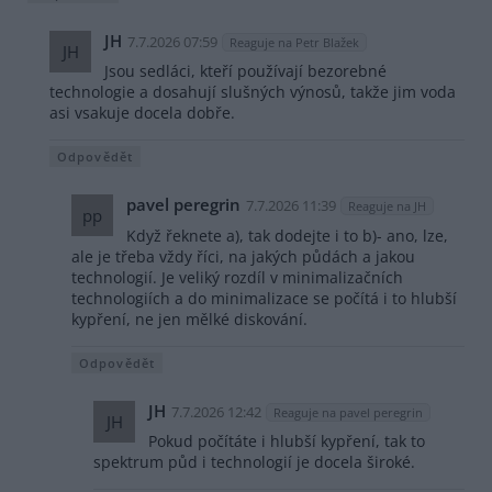
JH
7.7.2026 07:59
Reaguje na Petr Blažek
JH
Jsou sedláci, kteří používají bezorebné
technologie a dosahují slušných výnosů, takže jim voda
asi vsakuje docela dobře.
Odpovědět
pavel peregrin
7.7.2026 11:39
Reaguje na JH
pp
Když řeknete a), tak dodejte i to b)- ano, lze,
ale je třeba vždy říci, na jakých půdách a jakou
technologií. Je veliký rozdíl v minimalizačních
technologiích a do minimalizace se počítá i to hlubší
kypření, ne jen mělké diskování.
Odpovědět
JH
7.7.2026 12:42
Reaguje na pavel peregrin
JH
Pokud počítáte i hlubší kypření, tak to
spektrum půd i technologií je docela široké.