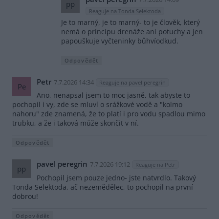
pp
Reaguje na Tonda Selektoda
Je to marný, je to marný- to je člověk, který
nemá o principu drenáže ani potuchy a jen
papouškuje vyčteninky bůhvíodkud.
Odpovědět
Petr
7.7.2026 14:34
Reaguje na pavel peregrin
Pe
Ano, nenapsal jsem to moc jasně, tak abyste to
pochopil i vy, zde se mluví o srážkové vodě a "kolmo
nahoru" zde znamená, že to platí i pro vodu spadlou mimo
trubku, a že i taková může skončit v ní.
Odpovědět
pavel peregrin
7.7.2026 19:12
Reaguje na Petr
pp
Pochopil jsem pouze jedno- jste natvrdlo. Takový
Tonda Selektoda, ač nezemědělec, to pochopil na první
dobrou!
Odpovědět