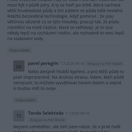
musí být v půdě póry. A ty se tvoří po orbě, která zachová
větší hrudovatost půdy a tím pádem se půda tolik neslehá.
Kdežto bezorebné technologie, když pominul , že jsou
většinou ošizené co se týče hloubky, pracují tak, že půdu
rozmělní na malé částice, které se selhávají. Je to sice
někdy lepší na vzcházení rostlin, ale rozhodně to není lepší
na vsakování vody.
Odpovědět
pavel peregrin
7.7.2026 06:14
Reaguje na Petr Blažek
pp
Nebo alespoň hlubší kypření, a pro těžší půdy to
platí stoprocentně. Na druhou stranu- lidem, kteří půdě
nerozumí, to můžete vysvětlovat horem dolem a stejně
si budou mlít to svoje.
Odpovědět
Tonda Selektoda
7.7.2026 06:16
TS
Reaguje na Petr Blažek
Nejsem zemědělec, ale četl jsem názor, že v prvé řadě