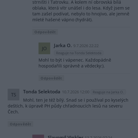
strništi i Tatrovku. A kolem ní obrovská bílá
oblaka, která vítr unášel i do lesa. Když jsem se
tam zašel podívat, nebylo to hnojivo, ale jemně
mleté hašené vápno (hydrát).
Odpovědět
Jarka O.
9.7.2026 22:22
JO
Reaguje na Tonda Selektoda
Mohl to být i vápenec. Každopádně
hospodařili správně a vědecky:).
Odpovědět
Tonda Selektoda
10.7.2026 12:00
Reaguje na Jarka O.
TS
Mohl, ten je též bílý. Snad se i používal po kyselých
deštích, k úpravě PH půdy chřadnoucích lesů na severu
Čech.
Odpovědět
Slavomil Vinkler
13.7.2026 07:24