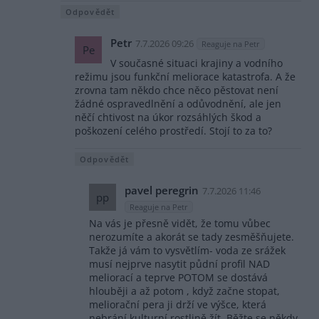
Odpovědět
Petr
7.7.2026 09:26
Reaguje na Petr
Pe
V současné situaci krajiny a vodního
režimu jsou funkční meliorace katastrofa. A že
zrovna tam někdo chce něco pěstovat není
žádné ospravedlnění a odůvodnění, ale jen
něčí chtivost na úkor rozsáhlých škod a
poškození celého prostředí. Stojí to za to?
Odpovědět
pavel peregrin
7.7.2026 11:46
pp
Reaguje na Petr
Na vás je přesně vidět, že tomu vůbec
nerozumíte a akorát se tady zesměšňujete.
Takže já vám to vysvětlím- voda ze srážek
musí nejprve nasytit půdní profil NAD
meliorací a teprve POTOM se dostává
hlouběji a až potom , když začne stopat,
meliorační pera ji drží ve výšce, která
nebrání kulturní rostlině žít. Běžte se někdy