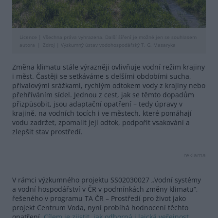
Licence |
Všechna práva vyhrazena. Další šíření je možné jen se souhlasem
autora
Zdroj |
Výzkumný ústav vodohospodářský T. G. Masaryka
Změna klimatu stále výrazněji ovlivňuje vodní režim krajiny
i měst. Častěji se setkáváme s delšími obdobími sucha,
přívalovými srážkami, rychlým odtokem vody z krajiny nebo
přehříváním sídel. Jednou z cest, jak se těmto dopadům
přizpůsobit, jsou adaptační opatření – tedy úpravy v
krajině, na vodních tocích i ve městech, které pomáhají
vodu zadržet, zpomalit její odtok, podpořit vsakování a
zlepšit stav prostředí.
reklama
V rámci výzkumného projektu SS02030027 „Vodní systémy
a vodní hospodářství v ČR v podmínkách změny klimatu“,
řešeného v programu TA ČR – Prostředí pro život jako
projekt Centrum Voda, nyní probíhá hodnocení těchto
opatření.
Cílem je zjistit, jak odborná i laická veřejnost