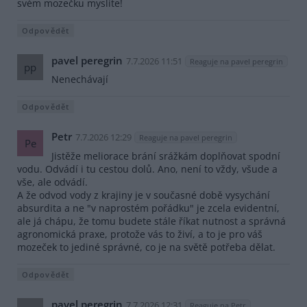
svém mozečku myslíte!
Odpovědět
pavel peregrin
7.7.2026 11:51
Reaguje na pavel peregrin
pp
Nenechávají
Odpovědět
Petr
7.7.2026 12:29
Reaguje na pavel peregrin
Pe
Jistěže meliorace brání srážkám doplňovat spodní
vodu. Odvádí i tu cestou dolů. Ano, není to vždy, všude a
vše, ale odvádí.
A že odvod vody z krajiny je v současné době vysychání
absurdita a ne "v naprostém pořádku" je zcela evidentní,
ale já chápu, že tomu budete stále říkat nutnost a správná
agronomická praxe, protože vás to živí, a to je pro váš
mozeček to jediné správné, co je na světě potřeba dělat.
Odpovědět
pavel peregrin
7.7.2026 12:31
Reaguje na Petr