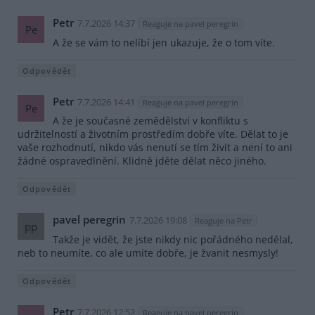
Petr
7.7.2026 14:37
Reaguje na pavel peregrin
Pe
A že se vám to nelíbí jen ukazuje, že o tom víte.
Odpovědět
Petr
7.7.2026 14:41
Reaguje na pavel peregrin
Pe
A že je současné zemědělství v konfliktu s
udržitelností a životním prostředím dobře víte. Dělat to je
vaše rozhodnutí, nikdo vás nenutí se tím živit a není to ani
žádné ospravedlnění. Klidně jděte dělat něco jiného.
Odpovědět
pavel peregrin
7.7.2026 19:08
Reaguje na Petr
pp
Takže je vidět, že jste nikdy nic pořádného nedělal,
neb to neumíte, co ale umíte dobře, je žvanit nesmysly!
Odpovědět
Petr
7.7.2026 12:52
Reaguje na pavel peregrin