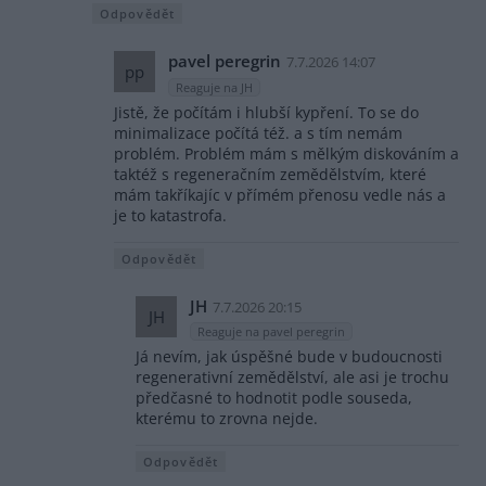
Odpovědět
pavel peregrin
7.7.2026 14:07
pp
Reaguje na JH
Jistě, že počítám i hlubší kypření. To se do
minimalizace počítá též. a s tím nemám
problém. Problém mám s mělkým diskováním a
taktéž s regeneračním zemědělstvím, které
mám takříkajíc v přímém přenosu vedle nás a
je to katastrofa.
Odpovědět
JH
7.7.2026 20:15
JH
Reaguje na pavel peregrin
Já nevím, jak úspěšné bude v budoucnosti
regenerativní zemědělství, ale asi je trochu
předčasné to hodnotit podle souseda,
kterému to zrovna nejde.
Odpovědět