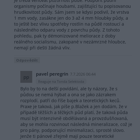
je třeba věnovat pozornost půdě. Podpořit půdní
organismy počínaje houbami, zajišťující tu popisovanou
hrudkovitost půdy. Sám jsem se kdysi podivil, že vrstva
1 mm vody, zasákne jen do 3 až 4 mm hloubky půdy, a
to ještě bez vlivu spotřeby rostlin na půdě rostoucí a
následného odparu vody z povrchu půdy. Z tohoto
pohledu, pak ty démonizované meliorace z doby
reálného socialismu, zakopané v nezámrzné hloubce,
nemají při dešti žádná vliv.
Odpovědět
pavel peregrin
7.7.2026 06:44
pp
Reaguje na Tonda Selektoda
Bylo by to na delší povídání, ale ty názory, že s
půdou se nemá hýbat a ona se jako zázrakem
rozplodí, patří do říše bajek a teoretických keců.
Praxe je taková, jak píše p.Blažek a jen dodám, že v
případě těžších a těžkých půd platí, že taková půda
musí být intenzivně obdělávaná a provzdušňovaná,
aby se mohla rozvinout následná mineralizace, což je
pro pány, podporující minimalizaci, sprosté slovo.
Jenže ti pánové zřejmě mají pouze teoretické