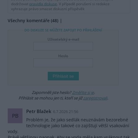
dodržovat
pravidla diskuse
. V případě porušení si redakce
vyhrazuje právo smazat diskusní příspěvěk
Všechny komentáře (48)
DO DISKUZE SE MŮŽETE ZAPOJIT PO PŘIHLÁŠENÍ
Uživatelský e-mail
Heslo
Zapomněli jste heslo?
Změňte si je
.
Přihlásit se mohou jen ti, kteří se již
zaregistrovali
.
Petr Blažek
6.7.2026 21:56
PB
Problém je, že jako sedlák neuznávám bezorebné
technologie jako takové co zajišťují větší vsakování
vody.
Právě většinou naopak. Aby se voda měla kam vsáknout tak