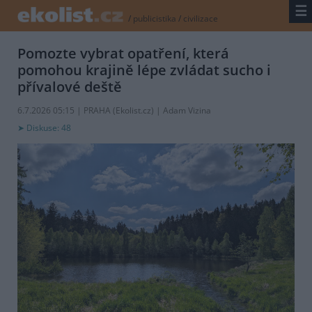
☰
/
publicistika
/
civilizace
Pomozte vybrat opatření, která
pomohou krajině lépe zvládat sucho i
přívalové deště
6.7.2026 05:15 | PRAHA (
Ekolist.cz
) | Adam Vizina
Diskuse: 48