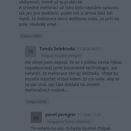
vědomosti, méně už ty praktické.
A ohledně meliorací už toho bylo napsáno spoustu,
tak jen pro osvěžení- podle mě si drtivá část lidí
myslí, že meliorace sbírá dešťovou vodu, co prší na
pole. Hluboký omyl.
Odpovědět
Tonda Selektoda
7.7.2026 08:27
TS
Reaguje na pavel peregrin
Ale vždyť jsem nepsal, že se s půdou nemá hýbat,
nepodporoval jsme bezorebné technologie, ani
netvrdil, že meliorace sbírají dešťovku. Vždyť by
musela napršet vrstva kolem 20 cm vody, aby se
za pár dnů, její část dostala na úroveň
melioračních trubek...
Odpovědět
pavel peregrin
7.7.2026 11:37
pp
Reaguje na Tonda Selektoda
To nebylo na vás, to byste špatně chápal.