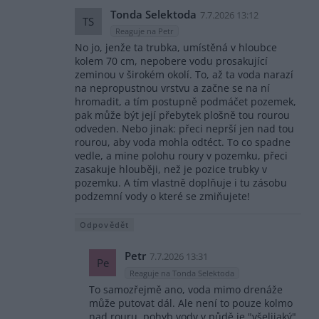
Tonda Selektoda
7.7.2026 13:12
TS
Reaguje na Petr
No jo, jenže ta trubka, umístěná v hloubce
kolem 70 cm, nepobere vodu prosakující
zeminou v širokém okolí. To, až ta voda narazí
na nepropustnou vrstvu a začne se na ní
hromadit, a tím postupně podmáčet pozemek,
pak může být její přebytek plošně tou rourou
odveden. Nebo jinak: přeci neprší jen nad tou
rourou, aby voda mohla odtéct. To co spadne
vedle, a mine polohu roury v pozemku, přeci
zasakuje hlouběji, než je pozice trubky v
pozemku. A tím vlastně doplňuje i tu zásobu
podzemní vody o které se zmiňujete!
Odpovědět
Petr
7.7.2026 13:31
Pe
Reaguje na Tonda Selektoda
To samozřejmě ano, voda mimo drenáže
může putovat dál. Ale není to pouze kolmo
nad rouru, pohyb vody v půdě je "všelijaký"