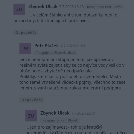
Zbynek Ulcak
7.7.2026 13:23
Reaguje na Petr Blažek
ZU
... v celém článku ani v tom dotazníku není o
bezorebných technologiích ani slovo...
Odpovědět
Petr Blažek
7.7.2026 21:29
PB
Reaguje na Zbynek Ulcak
Jenže není tam ani stopa po tom, jak opravdu v
reálném světě zajistit aby se co nejvíce vody vsáklo v
ploše pole a zbytečně neodpařovalo .
Praktiky, které se již po staletí učí zemědělci. Místo
toho samé vznešené vědecké pojmy. Všechno to zase
jenom zavání nataženou rukou pro erární podporu.
Odpovědět
Zbynek Ulcak
7.7.2026 22:31
ZU
Reaguje na Petr Blažek
... jen pro zajímavost - tohle je kratičký
nezemědělský článeček a na tom, co píše, asi něco