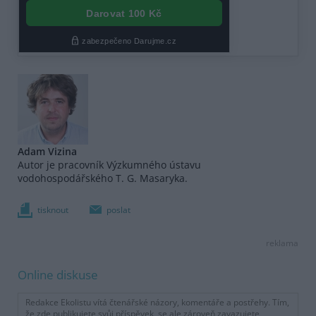
Adam Vizina
Autor je pracovník Výzkumného ústavu
vodohospodářského T. G. Masaryka.
tisknout
poslat
reklama
Online diskuse
Redakce Ekolistu vítá čtenářské názory, komentáře a postřehy. Tím,
že zde publikujete svůj příspěvek, se ale zároveň zavazujete