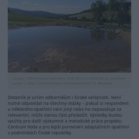
Licence |
Všechna práva vyhrazena. Další šíření je možné jen se souhlasem
autora
Zdroj |
Výzkumný ústav vodohospodářský T. G. Masaryka
Dotazník je určen odborníkům i široké veřejnosti. Není
nutné odpovídat na všechny otázky – pokud si respondent
u některého opatření není jistý nebo ho nepovažuje za
relevantní, může danou část přeskočit. Výsledky budou
využity pro další výzkumné a metodické práce projektu
Centrum Voda a pro lepší porovnání adaptačních opatření
v podmínkách České republiky.