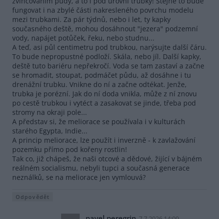
zvlhčováním půdy, a to i pod úrovní trubky! Stejně to bude
fungovat i na zbylé části nakresleného povrchu modelu
mezi trubkami. Za pár týdnů, nebo i let, ty kapky
současného deště, mohou dosáhnout "jezera" podzemní
vody, napájet potůček, řeku, nebo studnu...
A teď, asi půl centimetru pod trubkou, narýsujte další čáru.
To bude nepropustné podloží. Skála, nebo jíl. Další kapky,
deště tuto bariéru nepřekročí. Voda se tam zastaví a začne
se hromadit, stoupat, podmáčet půdu, až dosáhne i tu
drenážní trubku. Vnikne do ní a začne odtékat. Jenže,
trubka je porézní. Jak do ní doda vnikla, může z ní znovu
po cestě trubkou i vytéct a zasakovat se jinde, třeba pod
stromy na okraji pole...
A představ si, že meliorace se používala i v kulturách
starého Egypta, Indie...
A princip meliorace, lze použít i inverzně - k zavlažování
pozemku přímo pod kořeny rostlin!
Tak co, již chápeš, že naši otcové a dědové, žijící v bájném
reálném socialismu, nebyli tupci a současná generace
neználků, se na meliorace jen vymlouvá?
Odpovědět
pavel peregrin
7.7.2026 14:09