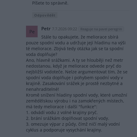
Píšete to správně.
Odpovědět
Petr
7.7.2026 09:22
Reaguje na pavel peregrin
Pe
Stále tu opakujete, že meliorace sbírá
pouze spodní vodu a udržuje její hladinu na výši
té meliorace. Zbývá tedy otázka jak se ta spodní
voda doplňuje?
Ano, hlavně srážkami. A ty se hlouběji než metr
nedostanou, když je meliorace odvede pryč do
nejbližší vodoteče. Nelze argumentovat tím, že se
spodní voda doplňuje i pohybem spodní vody v
krajině. Zasakování srážek je prostě nezbytné a
nenahraditelné!
Kromě snížení hladiny spodní vody, které umožní
zemědělskou výrobu i na zamokřených místech,
má tedy meliorace i další "funkce":
1. odvádí vodu z volné krajiny pryč.
2. brání srážkám doplňovat spodní vody.
3. omezuje výpar z půdy, čímž ničí malý vodní
cyklus a podporuje vysychání krajiny.