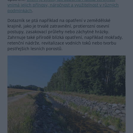
vnímá jejich přínosy, náročnost a využitelnost v různých
podmínkách
.
Dotazník se ptá například na opatření v zemědělské
krajině, jako je trvalé zatravnění, protierozní osevní
postupy, zasakovací průlehy nebo záchytné hrázky.
Zahrnuje také přírodě blízká opatření, například mokřady,
retenční nádrže, revitalizace vodních toků nebo tvorbu
pestřejších lesních porostů.