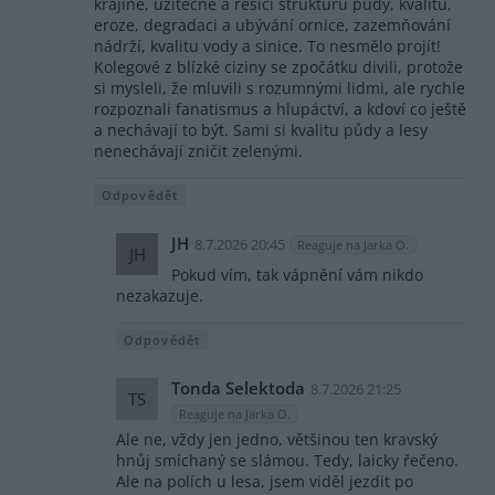
krajině, užitečné a řešící strukturu půdy, kvalitu,
eroze, degradaci a ubývání ornice, zazemňování
nádrží, kvalitu vody a sinice. To nesmělo projít!
Kolegové z blízké ciziny se zpočátku divili, protože
si mysleli, že mluvili s rozumnými lidmi, ale rychle
rozpoznali fanatismus a hlupáctví, a kdoví co ještě
a nechávají to být. Sami si kvalitu půdy a lesy
nenechávají zničit zelenými.
Odpovědět
JH
8.7.2026 20:45
Reaguje na Jarka O.
JH
Pokud vím, tak vápnění vám nikdo
nezakazuje.
Odpovědět
Tonda Selektoda
8.7.2026 21:25
TS
Reaguje na Jarka O.
Ale ne, vždy jen jedno, většinou ten kravský
hnůj smíchaný se slámou. Tedy, laicky řečeno.
Ale na polích u lesa, jsem viděl jezdit po