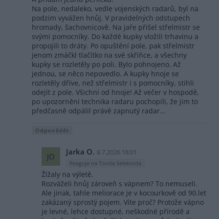
Na pole, nedaleko, vedle vojenských radarů, byl na
podzim vyvážen hnůj. V pravidelných odstupech
hromady, šachovnicově. Na jaře přišel střelmistr se
svými pomocníky. Do každé kupky vložili trhavinu a
propojili to dráty. Po opuštění pole, pak střelmistr
jenom zmáčkl tlačítko na své skříňce, a všechny
kupky se rozletěly po poli. Bylo pohnojeno. Až
jednou, se něco nepovedlo. A kupky hnoje se
rozletěly dříve, než střelmistr i s pomocníky, stihli
odejít z pole. Všichni od hnoje! Až večer v hospodě,
po upozornění technika radaru pochopili, že jim to
předčasně odpálil právě zapnutý radar...
Odpovědět
Jarka O.
8.7.2026 18:01
JO
Reaguje na Tonda Selektoda
Žížaly na výletě.
Rozváželi hnůj zároveň s vápnem? To nemuseli.
Ale jinak, tahle meliorace je v kocourkově od 90.let
zakázaný sprostý pojem. Víte proč? Protože vápno
je levné, lehce dostupné, neškodné přírodě a