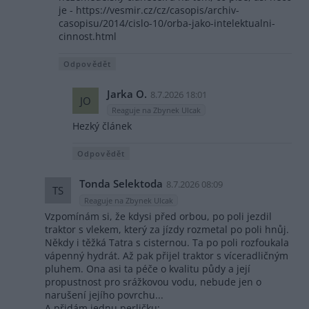
je - https://vesmir.cz/cz/casopis/archiv-
casopisu/2014/cislo-10/orba-jako-intelektualni-
cinnost.html
Odpovědět
Jarka O.
8.7.2026 18:01
JO
Reaguje na Zbynek Ulcak
Hezký článek
Odpovědět
Tonda Selektoda
8.7.2026 08:09
TS
Reaguje na Zbynek Ulcak
Vzpomínám si, že kdysi před orbou, po poli jezdil
traktor s vlekem, který za jízdy rozmetal po poli hnůj.
Někdy i těžká Tatra s cisternou. Ta po poli rozfoukala
vápenný hydrát. Až pak přijel traktor s víceradličným
pluhem. Ona asi ta péče o kvalitu půdy a její
propustnost pro srážkovou vodu, nebude jen o
narušení jejího povrchu...
A přidám jednu perličku: