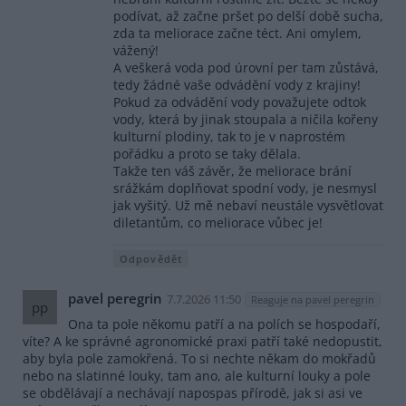
podívat, až začne pršet po delší době sucha,
zda ta meliorace začne téct. Ani omylem,
vážený!
A veškerá voda pod úrovní per tam zůstává,
tedy žádné vaše odvádění vody z krajiny!
Pokud za odvádění vody považujete odtok
vody, která by jinak stoupala a ničila kořeny
kulturní plodiny, tak to je v naprostém
pořádku a proto se taky dělala.
Takže ten váš závěr, že meliorace brání
srážkám doplňovat spodní vody, je nesmysl
jak vyšitý. Už mě nebaví neustále vysvětlovat
diletantům, co meliorace vůbec je!
Odpovědět
pavel peregrin
7.7.2026 11:50
Reaguje na pavel peregrin
pp
Ona ta pole někomu patří a na polích se hospodaří,
víte? A ke správné agronomické praxi patří také nedopustit,
aby byla pole zamokřená. To si nechte někam do mokřadů
nebo na slatinné louky, tam ano, ale kulturní louky a pole
se obdělávají a nechávají napospas přírodě, jak si asi ve