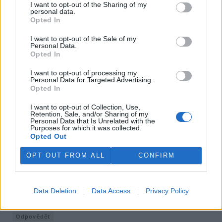
I want to opt-out of the Sharing of my
personal data.
Odpovědět
Opted In
Petr
7.7.2026 12:59
Reaguje na pavel peregrin
I want to opt-out of the Sale of my
Pe
Personal Data.
Argumentace, že je nutné odvodňovat krajinu
Opted In
protože vás to živí je velice blízká argumentaci dozorce v
koncentračním táboře, že dělá jen svoji práci.
I want to opt-out of processing my
Personal Data for Targeted Advertising.
Odpovědět
Opted In
I want to opt-out of Collection, Use,
pavel peregrin
7.7.2026 14:03
Reaguje na Petr
pp
Retention, Sale, and/or Sharing of my
Personal Data that Is Unrelated with the
Nechte si ty žvásty pro toho, kdo vám to bude žrát.
Purposes for which it was collected.
Opted Out
Odpovědět
OPT OUT FROM ALL
CONFIRM
Petr
7.7.2026 14:16
Reaguje na pavel peregrin
Pe
Vlastně je to geniální argumentace. Můžeme dělat
cokoliv a bez ohledu na následky, stačí říct kouzelnou
Data Deletion
Data Access
Privacy Policy
formuli Mě to živí. To se bude mnoha lidem hodit.
Odpovědět