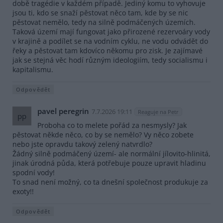
době tragédie v každém případě. Jediný komu to vyhovuje
jsou ti, kdo se snaží pěstovat něco tam, kde by se nic
pěstovat nemělo, tedy na silně podmáčených územích.
Taková území mají fungovat jako přirozené rezervoáry vody
v krajině a podílet se na vodním cyklu, ne vodu odvádět do
řeky a pěstovat tam kdovíco někomu pro zisk. Je zajímavé
jak se stejná věc hodí různým ideologiím, tedy socialismu i
kapitalismu.
Odpovědět
pavel peregrin
7.7.2026 19:11
Reaguje na Petr
pp
Proboha co to melete pořád za nesmysly? Jak
pěstovat někde něco, co by se nemělo? Vy něco zobete
nebo jste opravdu takový zelený natvrdlo?
Žádný silně podmáčený území- ale normální jílovito-hlinitá,
jinak úrodná půda, která potřebuje pouze upravit hladinu
spodní vody!
To snad není možný, co ta dnešní společnost produkuje za
exoty!!
Odpovědět