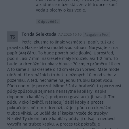
a klidně se může stát, že v té trubce skončí
voda z plochy o kus vedle.
Odpovědět
Tonda Selektoda
7.7.2026 16:10
Reaguje na Petr
TS
Petře, zkusme to jinak: vezměte si papír, tužku a
pravítko. Nakreslete si modelovou situaci. Narýsujte si na
papír (A4) čáru. To bude povrch pole (louky). Uprostřed,
pod ní, asi 7 mm, nakresete malý kroužek, asi 1-2 mm. To
bude ta drenážní trubka v hlouce 70 cm, o průměru 10 cm.
A to samé si nakreslete o 10 cm vlevo i vpravo. Máte model
uložení tří drenážních trubek, uložených 10 m od sebe v
pozemku. A teď, necháme na jednu trubku kapat vodu.
Půda nad ní je porézní. Mimo žížal a hrabošů, tu poréznost
půdy způsobují zejména nenasytné kapiláry. Kapka
dopadne a kapiláry (s podporou gravitace), ji nasají. Tím
půdu v okolí zvlhčí. Následují další kapky a proces
pokračuje směrem k drenáži, až je i půda na drenážní
trubce vlhká. Co udělá další kapka? Vteče do trubky?
Nikoliv! Ty okolní lačné kapiláry půdy, ji odsají a nedovolí
vytvořit na trubce kapku. A proces tak pokračuje