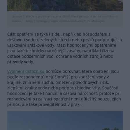
Licence |
Všechna práva vyhrazena. Další šíření je možné jen se souhlasem
autora
Zdroj |
Výzkumný ústav vodohospodářský T. G. Masaryka
Část opatření se týká i sídel, například hospodaření s
dešťovou vodou, zelených střech nebo prvků podporujících
vsakování srážkové vody. Mezi hodnocenými opatřeními
jsou také technicky náročnější zásahy, například řízená
dotace podzemních vod, ochrana vodních zdrojů nebo
převody vody.
Vyplnění dotazníku
pomůže porovnat, která opatření jsou
podle respondentů nejúčinnější pro zadržení vody v
krajině, zmírnění sucha, omezení povodňových rizik,
zlepšení kvality vody nebo podporu biodiverzity. Součástí
hodnocení je také finanční a časová náročnost, protože při
rozhodování o realizaci opatření není důležitý pouze jejich
přínos, ale také proveditelnost v praxi.