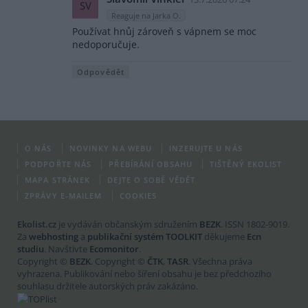
SV
Reaguje na Jarka O.
Používat hnůj zároveň s vápnem se moc
nedoporučuje.
Odpovědět
O NÁS
NOVINKY NA WEBU
INZERUJTE U NÁS
PODPOŘTE NÁS
PŘEBÍRÁNÍ OBSAHU
TIŠTĚNÝ EKOLIST
MAPA STRÁNEK
DEJTE O SOBĚ VĚDĚT
ZPRÁVY E-MAILEM
COOKIES
Ekolist.cz
je vydáván občanským sdružením
BEZK
. ISSN 1802-9019.
Za
webhosting
a
publikační systém TOOLKIT
děkujeme
Ecn
studiu
. Navštivte
Ecomonitor
.
Copyright ©
BEZK
. Copyright ©
ČTK
,
TASR
. Všechna práva
vyhrazena. Publikování nebo šíření obsahu je bez předchozího
souhlasu držitele autorských práv zakázáno.