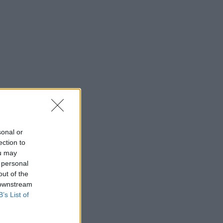
sonal or
ection to
ou may
 personal
out of the
 downstream
B’s List of