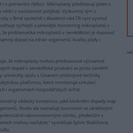
 i v potravním řetězci. Mikroplasty představují jeden z
se vědci v současnosti potýkají. Výzkumný tým z
zity v Brně společně s Akademií věd ČR nyní vyvinul
ožňuje rychlejší a přesnější monitoring mikroplastů v
 že problematika mikroplastů v zemědělství je doposud
amný dopad na zdraví organismů, kvalitu půdy i
rek
tvrzuje, že mikroplasty mohou představovat významné
 jejich dopad v zemědělské produkci se proto zaměřili
 univerzity spolu s Ústavem přístrojové techniky
lytickou platformu, která monitoruje cirkulaci
ech i organismech hospodářských zvířat.
dnoznačný vědecký konsenzus, jaké konkrétní dopady mají
anismů. Studie ale naznačují souvislosti se zánětlivými
potenciálně rakovinotvornými účinky, především z
astech mohou nacházet,“ vysvětluje Sylvie Skaličková,
ultu.