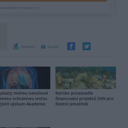
í
tisknout
poslat
plasty mohou narušovat
Norsko pozastavilo
ozenou ochrannou vrstvu
financování projektů OSN pro
 zjistil výzkum Akademie
životní prostředí