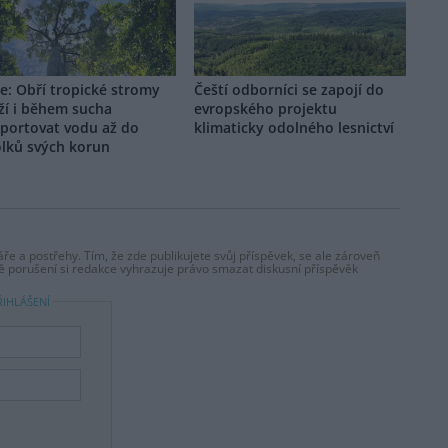
e: Obří tropické stromy
Čeští odborníci se zapojí do
ží i během sucha
evropského projektu
sportovat vodu až do
klimaticky odolného lesnictví
olků svých korun
ře a postřehy. Tím, že zde publikujete svůj příspěvek, se ale zároveň
dě porušení si redakce vyhrazuje právo smazat diskusní příspěvěk
ŘIHLÁŠENÍ