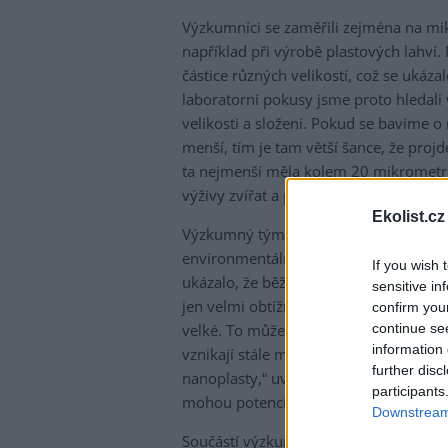
Výzkumníci se zaměřili zejména na mik
například při výrobě plastových lahví.
částice různých velikostí, což se ukáza
laboratorní pokusy jsme proto hledali v
velikosti a složení. Pokud se bavíme o 
menší, tím je tam větší šance, že proj
ta nejmenší měla kolem 20 mikrometrů,
výživy zvířat a pícninářství.
Ekolist.cz
Výzkumný tým následně testoval přítom
environmentálních vzorků od půdy přes 
If you wish 
ukázalo, že běžné mikroplasty o veliko
sensitive in
jen velmi obtížně. „Klasické mikroplas
confirm you
continue se
velké. To může být do určité míry pozi
information 
vznikají stále menší částice, které už
further disc
nanoplasty,“ uvádí Skaličková. Význam
participants
mohou potenciálně způsobit retardace
Downstream 
Součástí výzkumu byly také experimen