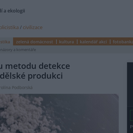
í a ekologii
licistika
/
civilizace
istika
zelená domácnost
kultura
kalendář akcí
fotobank
názory a komentáře
ou metodu detekce
dělské produkci
arolína Podborská