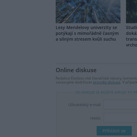
Lesy Mendelovy univerzity se
Studi
potýkají s mimořádně časným
doká
a silným stresem kvůli suchu
tran
vrch
Online diskuse
Redakce Ekolistu vítá čtenářské názory, komentá
zavazujete dodržovat
pravidla diskuse
. V přípa
DO DISKUZE SE MŮŽETE ZAPOJIT PO P
Uživatelský e-mail
Heslo