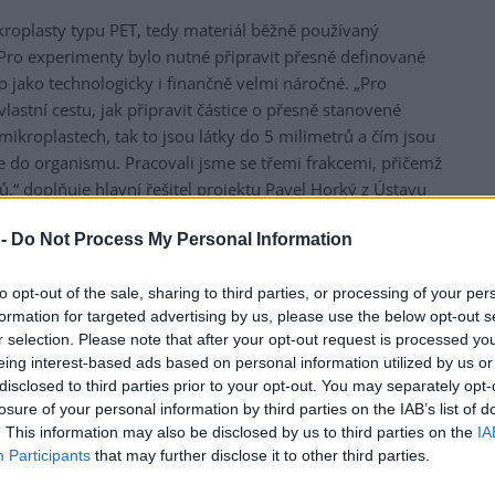
roplasty typu PET, tedy materiál běžně používaný
 Pro experimenty bylo nutné připravit přesně definované
lo jako technologicky i finančně velmi náročné. „Pro
lastní cestu, jak připravit částice o přesně stanovené
mikroplastech, tak to jsou látky do 5 milimetrů a čím jsou
de do organismu. Pracovali jsme se třemi frakcemi, přičemž
“ doplňuje hlavní řešitel projektu Pavel Horký z Ústavu
 -
Do Not Process My Personal Information
nost a vliv mikroplastů v různých typech biologických a
rostliny až po tkáně drůbeže. V případě rostlin se
to opt-out of the sale, sharing to third parties, or processing of your per
sti několika mikrometrů se do rostlinných pletiv dostávají
formation for targeted advertising by us, please use the below opt-out s
ty jsou pro kořenový systém rostlin pravděpodobně příliš
r selection. Please note that after your opt-out request is processed y
eing interest-based ads based on personal information utilized by us or
tivní zpráva. Zároveň ale víme, že v půdě postupně
disclosed to third parties prior to your opt-out. You may separately opt-
 rostlinami procházet mohou, jsou to především
losure of your personal information by third parties on the IAB’s list of
nější riziko by mohly představovat v budoucnu, kdy
. This information may also be disclosed by us to third parties on the
IA
 kořenových systémů rostlin.
Participants
that may further disclose it to other third parties.
ty zaměřené na vliv mikroplastů na drůbež. „V