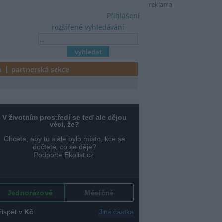
reklama
Přihlášení
rozšířené vyhledávání
a
partnerská sekce