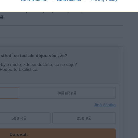
 odpadních kalů nebo atmosférického spadu. Nová
může dalším výzkumným týmům při mapování znečištění
pě.