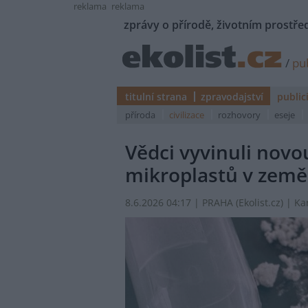
reklama
reklama
zprávy o přírodě, životním prostřed
/
pub
titulní strana
zpravodajství
public
příroda
civilizace
rozhovory
eseje
Vědci vyvinuli nov
mikroplastů v země
8.6.2026 04:17 | PRAHA (
Ekolist.cz
) | K