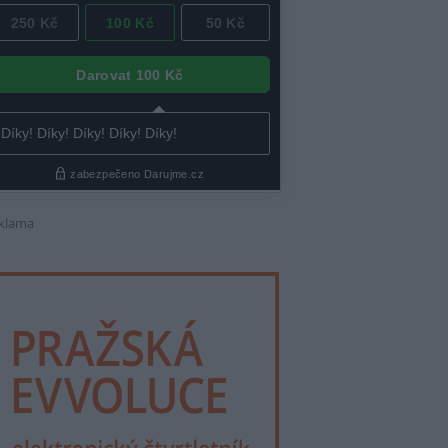
klama