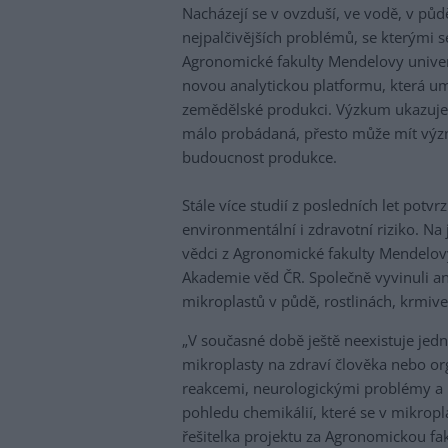
Nacházejí se v ovzduší, ve vodě, v půdě
nejpalčivějších problémů, se kterými 
Agronomické fakulty Mendelovy univer
novou analytickou platformu, která um
zemědělské produkci. Výzkum ukazuje,
málo probádaná, přesto může mít význ
budoucnost produkce.
Stále více studií z posledních let po
environmentální i zdravotní riziko. Na
vědci z Agronomické fakulty Mendelovy
Akademie věd ČR. Společně vyvinuli ana
mikroplastů v půdě, rostlinách, krmiv
„V současné době ještě neexistuje je
mikroplasty na zdraví člověka nebo org
reakcemi, neurologickými problémy a 
pohledu chemikálií, které se v mikropl
řešitelka projektu za Agronomickou fak