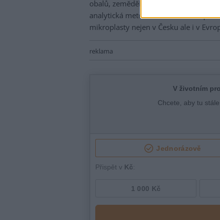
obalů, zemědělských fólií, kompostů,
analytická metoda v budoucnosti po
mikroplasty nejen v Česku ale i v Evro
reklama