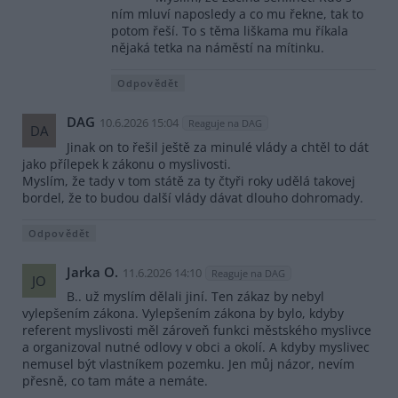
ním mluví naposledy a co mu řekne, tak to
potom řeší. To s těma liškama mu říkala
nějaká tetka na náměstí na mítinku.
Odpovědět
DAG
10.6.2026 15:04
Reaguje na DAG
DA
Jinak on to řešil ještě za minulé vlády a chtěl to dát
jako přílepek k zákonu o myslivosti.
Myslím, že tady v tom státě za ty čtyři roky udělá takovej
bordel, že to budou další vlády dávat dlouho dohromady.
Odpovědět
Jarka O.
11.6.2026 14:10
Reaguje na DAG
JO
B.. už myslím dělali jiní. Ten zákaz by nebyl
vylepšením zákona. Vylepšením zákona by bylo, kdyby
referent myslivosti měl zároveň funkci městského myslivce
a organizoval nutné odlovy v obci a okolí. A kdyby myslivec
nemusel být vlastníkem pozemku. Jen můj názor, nevím
přesně, co tam máte a nemáte.