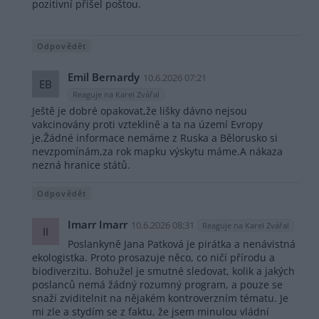
pozitivní přišel poštou.
Odpovědět
Emil Bernardy
10.6.2026 07:21
EB
Reaguje na Karel Zvářal
Ještě je dobré opakovat,že lišky dávno nejsou
vakcinovány proti vzteklině a ta na území Evropy
je.Žádné informace nemáme z Ruska a Bělorusko si
nevzpomínám,za rok mapku výskytu máme.A nákaza
nezná hranice států.
Odpovědět
Imarr Imarr
10.6.2026 08:31
Reaguje na Karel Zvářal
II
Poslankyně Jana Patková je pirátka a nenávistná
ekologistka. Proto prosazuje něco, co ničí přírodu a
biodiverzitu. Bohužel je smutné sledovat, kolik a jakých
poslanců nemá žádný rozumný program, a pouze se
snaží zviditelnit na nějakém kontroverzním tématu. Je
mi zle a stydím se z faktu, že jsem minulou vládní