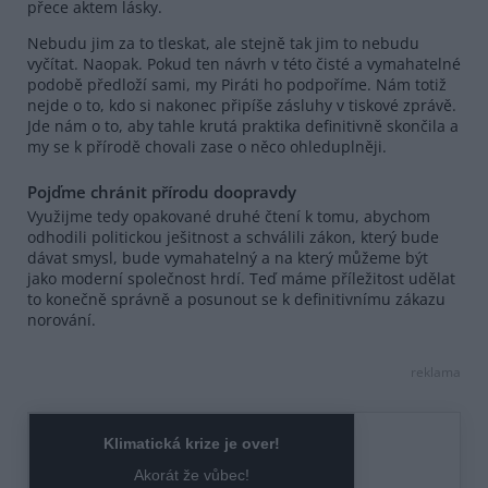
přece aktem lásky.
Nebudu jim za to tleskat, ale stejně tak jim to nebudu
vyčítat. Naopak. Pokud ten návrh v této čisté a vymahatelné
podobě předloží sami, my Piráti ho podpoříme. Nám totiž
nejde o to, kdo si nakonec připíše zásluhy v tiskové zprávě.
Jde nám o to, aby tahle krutá praktika definitivně skončila a
my se k přírodě chovali zase o něco ohleduplněji.
Pojďme chránit přírodu doopravdy
Využijme tedy opakované druhé čtení k tomu, abychom
odhodili politickou ješitnost a schválili zákon, který bude
dávat smysl, bude vymahatelný a na který můžeme být
jako moderní společnost hrdí. Teď máme příležitost udělat
to konečně správně a posunout se k definitivnímu zákazu
norování.
reklama