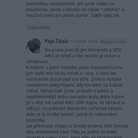
manželkou nezúčastnili. Jeli jsme raději na
dovolenou. Jenže v letadle mi nějak " odlehlo" a
neučinil jsem ani jeden ponor. Takže taky zle.
Odpovědět
Pája Žížala
11.6.2026 22:58
Reaguje na DAG
Na pravo jsou již jen Motoristé a SPD.
ANO je střed a vše ostatní je levice a
ultralevice.
K liškám: v polní honitbě (jsem hospodář) jsme
jich lovili min.50 ks ročně a i více, z toho lov
norováním dosahoval cca 85%. Změna nastala
zavedením doby hájení, kdy lov klesl na 5 kusů
ročně. Nenorovali jsme, protože tradiční a
nejefektivnější dobu norování kryla doba hájení.
Již v létě mě zaslal MěÚ ORP dopis, že občané si
stěžují, na požírání domácího zvířectva liškami
(kde se ty mršky berou). Jasně že nehonební
pozemky.
Jak přemluvit chlapy a ženský (máme 30% členek),
aby neefektivně lovili lišky po jedné za velké
investice svého času, když díky analfabetickým