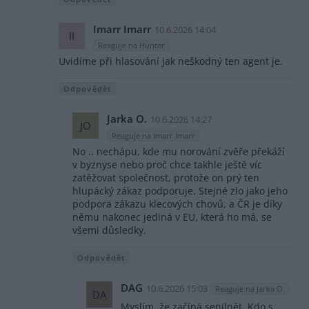
Imarr Imarr
10.6.2026 14:04
II
Reaguje na Hunter
Uvidíme při hlasování jak neškodný ten agent je.
Odpovědět
Jarka O.
10.6.2026 14:27
JO
Reaguje na Imarr Imarr
No .. nechápu, kde mu norování zvěře překáží
v byznyse nebo proč chce takhle ještě víc
zatěžovat společnost, protože on prý ten
hlupácký zákaz podporuje. Stejné zlo jako jeho
podpora zákazu klecových chovů, a ČR je díky
němu nakonec jediná v EU, která ho má, se
všemi důsledky.
Odpovědět
DAG
10.6.2026 15:03
Reaguje na Jarka O.
DA
Myslím, že začíná senilnět. Kdo s