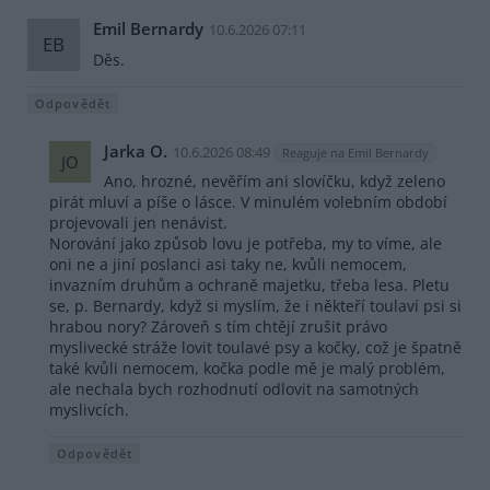
Emil Bernardy
10.6.2026 07:11
EB
Děs.
Odpovědět
Jarka O.
10.6.2026 08:49
Reaguje na Emil Bernardy
JO
Ano, hrozné, nevěřím ani slovíčku, když zeleno
pirát mluví a píše o lásce. V minulém volebním období
projevovali jen nenávist.
Norování jako způsob lovu je potřeba, my to víme, ale
oni ne a jiní poslanci asi taky ne, kvůli nemocem,
invazním druhům a ochraně majetku, třeba lesa. Pletu
se, p. Bernardy, když si myslím, že i někteří toulaví psi si
hrabou nory? Zároveň s tím chtějí zrušit právo
myslivecké stráže lovit toulavé psy a kočky, což je špatně
také kvůli nemocem, kočka podle mě je malý problém,
ale nechala bych rozhodnutí odlovit na samotných
myslivcích.
Odpovědět