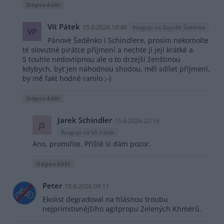
Odpovědět
Vít Pátek
15.6.2026 18:46
Reaguje na Zbyněk Šeděnka
VP
Pánové Šeděnko i Schindlere, prosím nekomolte
té slovutné pirátce příjmení a nechte jí její krátké a.
S touhle nedovtipnou ale o to drzejší ženštinou
kdybych, byť jen náhodnou shodou, měl sdílet příjmení,
by mě fakt hodně ranilo ;-)
Odpovědět
Jarek Schindler
15.6.2026 22:16
JS
Reaguje na Vít Pátek
Ano, promiňte. Příště si dám pozor.
Odpovědět
Peter
10.6.2026 09:11
Ekolist degradoval na hlásnou troubu
nejprimitivnějšího agitpropu Zelených Khmérů.