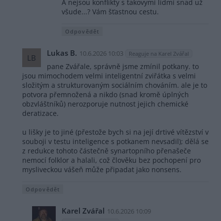
A nejsou konflikty s takovymi lidmi snad už
všude...? Vám šťastnou cestu.
Odpovědět
Lukas B.
10.6.2026 10:03
Reaguje na Karel Zvářal
LB
pane Zvářale, správně jsme zmínil potkany. to
jsou mimochodem velmi inteligentní zviřátka s velmi
složitým a strukturovaným sociálním chováním. ale je to
potvora přemnožená a nikdo (snad kromě úplných
obzvláštníků) nerozporuje nutnost jejich chemické
deratizace.
u lišky je to jiné (přestože bych si na její drtivé vítězství v
souboji v testu inteligence s potkanem nevsadil); dělá se
z redukce tohoto částečně synartopního přenašeče
nemocí folklor a halali, což člověku bez pochopení pro
mysliveckou vášeň může připadat jako nonsens.
Odpovědět
Karel Zvářal
10.6.2026 10:09