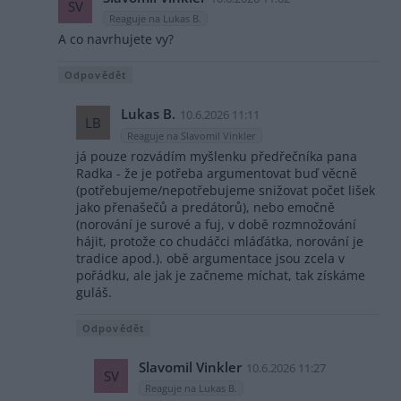
SV
Reaguje na Lukas B.
A co navrhujete vy?
Odpovědět
Lukas B.
10.6.2026 11:11
LB
Reaguje na Slavomil Vinkler
já pouze rozvádím myšlenku předřečníka pana
Radka - že je potřeba argumentovat buď věcně
(potřebujeme/nepotřebujeme snižovat počet lišek
jako přenašečů a predátorů), nebo emočně
(norování je surové a fuj, v době rozmnožování
hájit, protože co chudáčci mláďátka, norování je
tradice apod.). obě argumentace jsou zcela v
pořádku, ale jak je začneme míchat, tak získáme
guláš.
Odpovědět
Slavomil Vinkler
10.6.2026 11:27
SV
Reaguje na Lukas B.