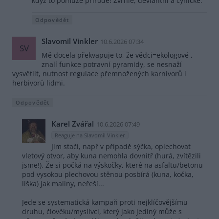
když to pomůže přírodě! Zvrhlé, deviantní a cynické.
Odpovědět
Slavomil Vinkler
10.6.2026 07:34
SV
Mě docela překvapuje to, že vědci=ekologové ,
znalí funkce potravní pyramidy, se nesnaží
vysvětlit, nutnost regulace přemnožených karnivorů i
herbivorů lidmi.
Odpovědět
Karel Zvářal
10.6.2026 07:49
Reaguje na Slavomil Vinkler
Jim stačí, např v případě sýčka, oplechovat
vletový otvor, aby kuna nemohla dovnitř (hurá, zvítězili
jsme!). Že si počká na výskočky, které na asfaltu/betonu
pod vysokou plechovou stěnou posbírá (kuna, kočka,
liška) jak maliny, neřeší...
Jede se systematická kampaň proti nejklíčovějšímu
druhu, člověku/myslivci, který jako jediný může s