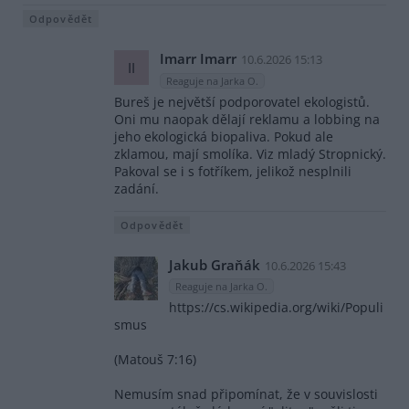
Odpovědět
Imarr Imarr
10.6.2026 15:13
II
Reaguje na Jarka O.
Bureš je největší podporovatel ekologistů.
Oni mu naopak dělají reklamu a lobbing na
jeho ekologická biopaliva. Pokud ale
zklamou, mají smolíka. Viz mladý Stropnický.
Pakoval se i s fotříkem, jelikož nesplnili
zadání.
Odpovědět
Jakub Graňák
10.6.2026 15:43
Reaguje na Jarka O.
https://cs.wikipedia.org/wiki/Populi
smus
(Matouš 7:16)
Nemusím snad připomínat, že v souvislosti