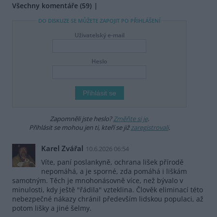
Všechny komentáře (59)
DO DISKUZE SE MŮŽETE ZAPOJIT PO PŘIHLÁŠENÍ
Uživatelský e-mail
Heslo
Zapomněli jste heslo?
Změňte si je
.
Přihlásit se mohou jen ti, kteří se již
zaregistrovali
.
Karel Zvářal
10.6.2026 06:54
Víte, paní poslankyně, ochrana lišek přírodě
nepomáhá, a je sporné, zda pomáhá i liškám
samotným. Těch je mnohonásovně více, než bývalo v
minulosti, kdy ještě "řádila" vzteklina. Člověk eliminací této
nebezpečné nákazy chránil především lidskou populaci, až
potom lišky a jiné šelmy.