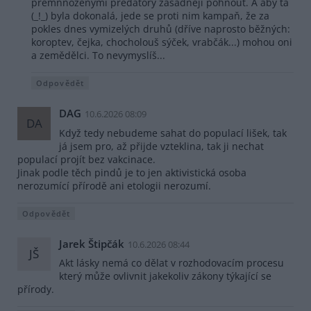
přemnnoženými predátory zásadněji pohnout. A aby ta
(_!_) byla dokonalá, jede se proti nim kampaň, že za
pokles dnes vymizelých druhů (dříve naprosto běžných:
koroptev, čejka, chocholouš sýček, vrabčák...) mohou oni
a zemědělci. To nevymyslíš...
Odpovědět
DAG
10.6.2026 08:09
DA
Když tedy nebudeme sahat do populací lišek, tak
já jsem pro, až přijde vzteklina, tak ji nechat
populací projít bez vakcinace.
Jinak podle těch pindů je to jen aktivistická osoba
nerozumící přírodě ani etologii nerozumí.
Odpovědět
Jarek Štipčák
10.6.2026 08:44
JŠ
Akt lásky nemá co dělat v rozhodovacím procesu
který může ovlivnit jakekoliv zákony týkající se
přírody.