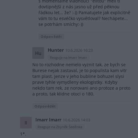
s momentálně vládnoucí "elitou" měli ti
dovtipnější z nás jasno už před pěknou
řádkou let... že? :-)) Pamatujete jak explicitně
vám to tu esvéčko vysvětloval? Nechápete...
se potrhám smíchy:-))
Odpovědět
Hunter
10.6.2026 16:23
Hu
Reaguje na Imarr Imarr
No to rozhodne nemelo vyznit tak, ze bych se
Burese nejak zastaval, je to populista kam vitr
tam plast. Jenze v jeho bubline bohuzel slysi
prave tyhle vymydleny ekologistky. Kdyby
nekdo tam rek, ze norovani ano protoze a proto
a proto, tak klidne otoci o 180.
Odpovědět
Imarr Imarr
10.6.2026 14:03
II
Reaguje na Zbyněk Šeděnka
1*.