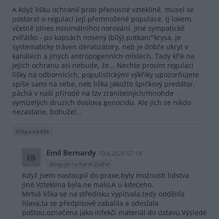
A když lišku ochránil proti přenosné vzteklině, musel se
postarat o regulaci její přemnožené populace, tj lovem,
včetně (dnes minimálního) norování. Jiné sympatické
zvířátko - po kapsách nosený (bílý) potkan/"krysa, je
systematicky tráven deratizátory, neb je dobře ukryt v
kanálech a jiných antropogenních místech. Tady křik na
jejich ochranu asi nebude, že... Nechte prosím regulaci
lišky na odbornících, populistickými výkřiky upozorňujete
spíše sami na sebe, neb liška jakožto špičkový predátor,
páchá v naší přírodě na tzv zranitelných/mnohde
vymizelých druzích doslova genocidu. Ale jich se nikdo
nezastane, bohužel...
Odpovědět
Emil Bernardy
10.6.2026 07:18
EB
Reaguje na Karel Zvářal
Když jsem nastoupil do praxe,byly možnosti lidstva
jiné.Vzteklina byla,ne málo.A u kdečeho.
Mrtvá liška se na středisku vypitvala,tedy oddělila
hlava,ta se předpisově zabalila a odeslala
poštou,označena jako infekčí materiál do ústavu.Výslede