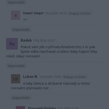
Odpovědět
Imarr Imarr
10.6.2026 15:10
Reaguje na Peter
II
1*.
Odpovědět
Radek
10.6.2026 10:27
Ra
Pokud vám jde o přírodu/biodiverzitu v ní pak
byste měla navrhovat zrušení doby hájení lišky
nikoli zákaz norování .
Odpovědět
Lukas B.
10.6.2026 10:54
Reaguje na Radek
LB
a taky železa a otrávené návnady a místo
norování plynování nor.
Odpovědět
Slavomil Vinkler
10.6.2026 11:02