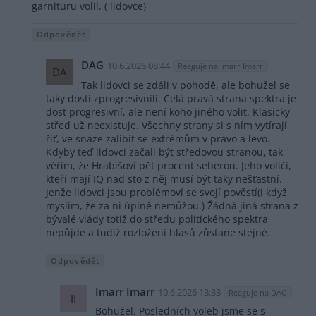
garnituru volil. ( lidovce)
Odpovědět
DAG
10.6.2026 08:44
Reaguje na Imarr Imarr
DA
Tak lidovci se zdáli v pohodě, ale bohužel se
taky dosti zprogresivnili. Celá pravá strana spektra je
dost progresivní, ale není koho jiného volit. Klasický
střed už neexistuje. Všechny strany si s ním vytírají
řiť, ve snaze zalíbit se extrémům v pravo a levo.
Kdyby teď lidovci začali být středovou stranou, tak
věřím, že Hrabišovi pět procent seberou. Jeho voliči,
kteří mají IQ nad sto z něj musí být taky nešťastní.
Jenže lidovci jsou problémoví se svojí pověstí(i když
myslím, že za ni úplně nemůžou.) Žádná jiná strana z
bývalé vlády totiž do středu politického spektra
nepůjde a tudíž rozložení hlasů zůstane stejné.
Odpovědět
Imarr Imarr
10.6.2026 13:33
Reaguje na DAG
II
Bohužel. Posledních voleb jsme se s