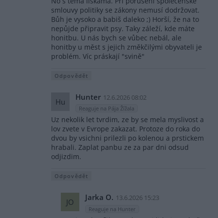
No s těma liškama. Při porušení společenské
smlouvy politiky se zákony nemusí dodržovat.
Bůh je vysoko a babiš daleko ;) Horší, že na to
nepůjde připravit psy. Taky záleží, kde máte
honitbu. U nás bych se vůbec nebál, ale
honitby u měst s jejich změkčilými obyvateli je
problém. Víc práskají "svině"
Odpovědět
Hunter
12.6.2026 08:02
Hu
Reaguje na Pája Žížala
Uz nekolik let tvrdim, ze by se mela myslivost a
lov zvete v Evrope zakazat. Protoze do roka do
dvou by vsichni prilezli po kolenou a prstickem
hrabali. Zaplat panbu ze za par dni odsud
odjizdim.
Odpovědět
Jarka O.
13.6.2026 15:23
JO
Reaguje na Hunter