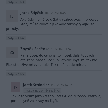
Odpovědět
Jarek Štipčák
10.6.2026 08:45
JŠ
Akt lásky nemá co dělat v rozhodovacím procesu
který může ovlivnit jakekoliv zákony týkající se
přírody.
Odpovědět
Zbyněk Šeděnka
10.6.2026 08:48
ZŠ
Pane Bože, do čeho jsi to mozek dal? Kdybych
otevřeně napsal, co si o Pátkové myslím, tak mě
Ekolist doživotně vybanuje. Tak radši budu mlčet.
Odpovědět
Jarek Schindler
11.6.2026 14:22
JS
Reaguje na Zbyněk Šeděnka
Tak já to vidím jako krásnou otázku do křížovky. Pátková,
poslankyně za Piráty na čtyři.