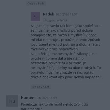
Odpovědět
Radek
10.6.2026 11:57
Ra
Reaguje na Radek
Asi jsme opravdu tak klesli jako společnost,
že musíme jako myslivci pořád dokola
obhajovat to, že nikdo z myslivců v době
mláďat nenoruje , protože je tento způsob
lovu všemi myslivci potírán a dlouhá léta v
myslivecké praxi nepoužíván.
Nepotřebujeme nesmyslné zákony, jsme
prostě mnohem dál a jde nám o
pestrost/biodiverzitu v přírodě. Je
nesmyslné hájit jedny na úkor druhých. To
opravdu musíme v každé reakci pořád
dokola opakovat aby jsme nebyli napadání .
Odpovědět
Hunter
10.6.2026 11:59
Hu
Paneboze, jak tohle mohl nekdo zvolit do
parlamentu?