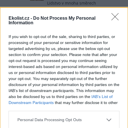
Lidstvo v mnoha směrech
zdegenerovalo, zpakatělo. Co bylo dřív
samozřejmé, se dnes ostrakizuje a odsuzuje - a
Ekolist.cz -
Do Not Process My Personal
tím nemyslím jen ochranu majetku před
Information
škodnou - ale i přírodu jako takovou. Viz
"vymizelé"=vyhubené druhy, které údajně mizí
kvůli "změně klimatu" či zemědělcům. Na
If you wish to opt-out of the sale, sharing to third parties, or
spoustě míst se hospodaří postaru - louky,
processing of your personal or sensitive information for
pastviny, bez chemie- ale vymizelé druhy
targeted advertising by us, please use the below opt-out
absentují. Stačí pohlédnout na oblohu či do
section to confirm your selection. Please note that after your
fotopasti - a člověk se divit přestane. Hodně
opt-out request is processed you may continue seeing
psů - zajícova smrt...
interest-based ads based on personal information utilized by
us or personal information disclosed to third parties prior to
Odpovědět
your opt-out. You may separately opt-out of the further
disclosure of your personal information by third parties on the
Imarr Imarr
10.6.2026 13:38
Reaguje na Lukas B.
II
IAB’s list of downstream participants. This information may
Potkan u nás neškodí přírodě a biodiverzitě.
also be disclosed by us to third parties on the
IAB’s List of
Proto jeho likvidace nevadí. Ekologisté chrání pouze
Downstream Participants
that may further disclose it to other
to, co škodí lidem, přírodě a biodiverzitě. Proto měl
third parties.
třeba kormorán takovou dlouhodobou ochranu,
stejně jako má krkavec nyní.
Personal Data Processing Opt Outs
Odpovědět