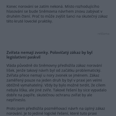
Konec norování se zatím nekoná. Místo rozhodujícího
hlasování se bude Sněmovna návrhem znovu zabývat v
druhém čtení. Proč to může zvýšit šanci na skutečný zákaz
této kruté lovecké praktiky.
reklama
Zvířata nemají zvonky. Polovičatý zákaz by byl
legislativní paskvil
Vláda původně do Sněmovny předložila zákaz norování
lišek. Jenže takový návrh byl od začátku problematický.
Zvířata přece nemají u nory zvonek se jménem. Zákaz
zaměřený pouze na jeden druh by byl v praxi jen velmi
obtížně vymahatelný. Vždy by bylo možné tvrdit, že cílem
nebyla liška, ale jiné zvíře. Takové řešení by sice vypadalo
dobře na papíře, skutečnou ochranu zvířat by ale
nepřineslo.
Proto jsem předložila pozměňovací návrh na úplný zákaz
norování. Je to jediné logické řešení, které tuto praxi