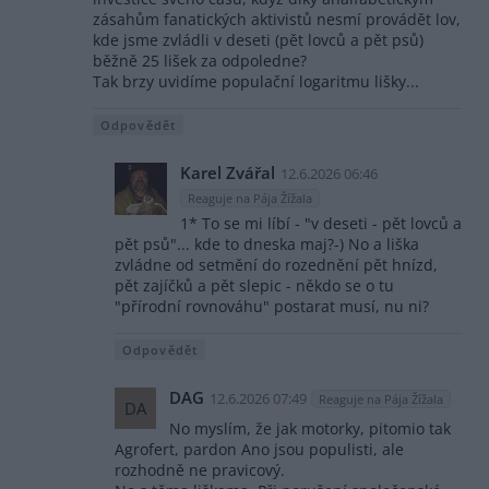
zásahům fanatických aktivistů nesmí provádět lov,
kde jsme zvládli v deseti (pět lovců a pět psů)
běžně 25 lišek za odpoledne?
Tak brzy uvidíme populační logaritmu lišky...
Odpovědět
Karel Zvářal
12.6.2026 06:46
Reaguje na Pája Žížala
1* To se mi líbí - "v deseti - pět lovců a
pět psů"... kde to dneska maj?-) No a liška
zvládne od setmění do rozednění pět hnízd,
pět zajíčků a pět slepic - někdo se o tu
"přírodní rovnováhu" postarat musí, nu ni?
Odpovědět
DAG
12.6.2026 07:49
Reaguje na Pája Žížala
DA
No myslím, že jak motorky, pitomio tak
Agrofert, pardon Ano jsou populisti, ale
rozhodně ne pravicový.