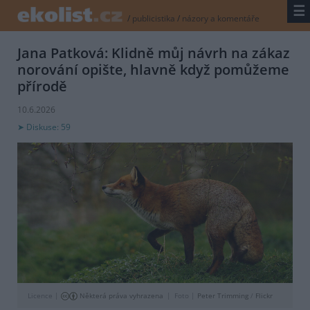
☰
/
publicistika
/
názory a komentáře
Jana Patková: Klidně můj návrh na zákaz
norování opište, hlavně když pomůžeme
přírodě
10.6.2026
Diskuse: 59
Licence |
Některá práva vyhrazena
Foto |
Peter Trimming
/
Flickr