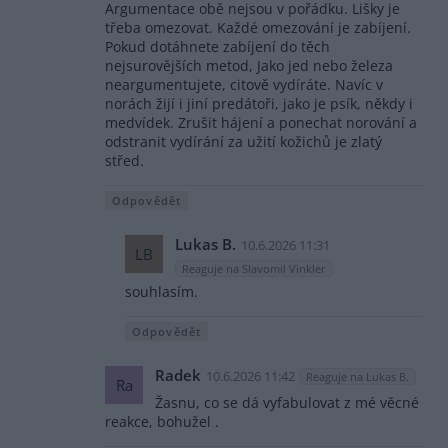
Argumentace obě nejsou v pořádku. Lišky je
třeba omezovat. Každé omezování je zabíjení.
Pokud dotáhnete zabíjení do těch
nejsurovějších metod, Jako jed nebo železa
neargumentujete, citově vydíráte. Navíc v
norách žijí i jiní predátoři, jako je psík, někdy i
medvídek. Zrušit hájení a ponechat norování a
odstranit vydírání za užití kožichů je zlatý
střed.
Odpovědět
Lukas B.
10.6.2026 11:31
LB
Reaguje na Slavomil Vinkler
souhlasím.
Odpovědět
Radek
10.6.2026 11:42
Reaguje na Lukas B.
Ra
Žasnu, co se dá vyfabulovat z mé věcné
reakce, bohužel .