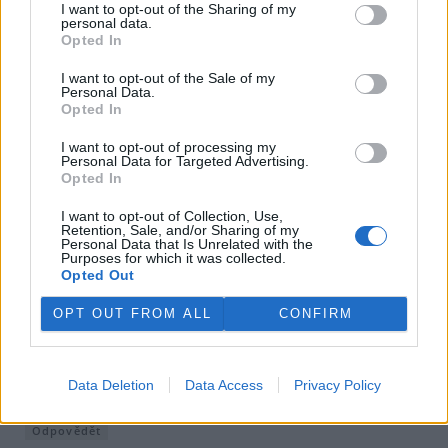
I want to opt-out of the Sharing of my
personal data.
Opted In
Imarr Imarr
14.6.2026 19:39
Reaguje na Karel Zvářal
II
Čekal jsem, že paní poslankyně Jana Patková
I want to opt-out of the Sale of my
vysvětlí, jak lišky chrání přírodu. Nota bene, když v
Personal Data.
poslaneckém klubu má i dvě zelené kolegyně. Uplynul
Opted In
týden. Jsem asi naivní.
I want to opt-out of processing my
Personal Data for Targeted Advertising.
Odpovědět
Opted In
Tonda Selektoda
10.6.2026 07:03
I want to opt-out of Collection, Use,
TS
Retention, Sale, and/or Sharing of my
Vaše kampaň, na podporu přemnožených lišek,
Personal Data that Is Unrelated with the
přírodě, zejména pak drobným živočichům, nijak
Purposes for which it was collected.
Opted Out
nepomůže. Naopak, neregulované přemnožení
chráněného predátora, lišky, vybíjí populace jím lovené
zvěře a ptáků, hnízdících na zemi. To vámi kritizované
OPT OUT FROM ALL
CONFIRM
norování je pouze způsob, jak ukrytou lišku vyhnat z její
nory na volné prostranství, aby proti ní mohl myslivec
použít svou střelnou zbraň. Svou kampaní a pomluvami
Data Deletion
Data Access
Privacy Policy
myslivců, tedy přírodě jen škodíte!
Odpovědět