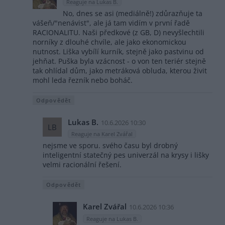
Reaguje na Lukas B.
No, dnes se asi (mediálně!) zdůrazňuje ta
vášeň/"nenávist", ale já tam vidím v první řadě
RACIONALITU. Naši předkové (z GB, D) nevyšlechtili
norníky z dlouhé chvíle, ale jako ekonomickou
nutnost. Liška vybílí kurník, stejně jako pastvinu od
jehňat. Puška byla vzácnost - o von ten teriér stejně
tak ohlídal dům, jako metráková obluda, kterou živit
mohl leda řezník nebo boháč.
Odpovědět
Lukas B.
10.6.2026 10:30
LB
Reaguje na Karel Zvářal
nejsme ve sporu. svého času byl drobný
inteligentní statečný pes univerzál na krysy i lišky
velmi racionální řešení.
Odpovědět
Karel Zvářal
10.6.2026 10:36
Reaguje na Lukas B.