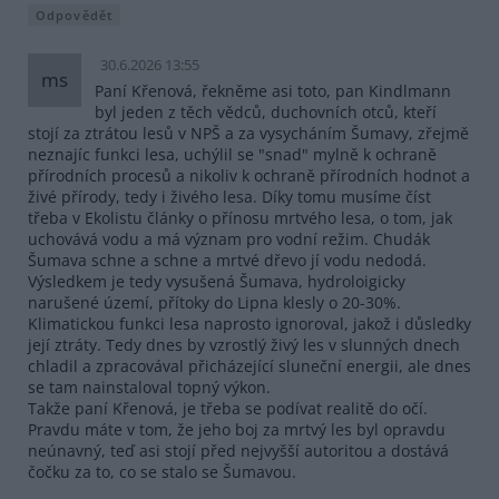
Odpovědět
30.6.2026 13:55
ms
Paní Křenová, řekněme asi toto, pan Kindlmann
byl jeden z těch vědců, duchovních otců, kteří
stojí za ztrátou lesů v NPŠ a za vysycháním Šumavy, zřejmě
neznajíc funkci lesa, uchýlil se "snad" mylně k ochraně
přírodních procesů a nikoliv k ochraně přírodních hodnot a
živé přírody, tedy i živého lesa. Díky tomu musíme číst
třeba v Ekolistu články o přínosu mrtvého lesa, o tom, jak
uchovává vodu a má význam pro vodní režim. Chudák
Šumava schne a schne a mrtvé dřevo jí vodu nedodá.
Výsledkem je tedy vysušená Šumava, hydroloigicky
narušené území, přítoky do Lipna klesly o 20-30%.
Klimatickou funkci lesa naprosto ignoroval, jakož i důsledky
její ztráty. Tedy dnes by vzrostlý živý les v slunných dnech
chladil a zpracovával přicházející sluneční energii, ale dnes
se tam nainstaloval topný výkon.
Takže paní Křenová, je třeba se podívat realitě do očí.
Pravdu máte v tom, že jeho boj za mrtvý les byl opravdu
neúnavný, teď asi stojí před nejvyšší autoritou a dostává
čočku za to, co se stalo se Šumavou.