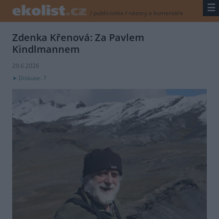
☰
/
publicistika
/
názory a komentáře
Zdenka Křenová: Za Pavlem
Kindlmannem
29.6.2026
Diskuse: 7