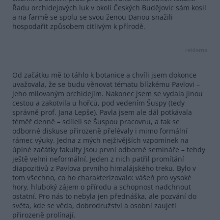
Řadu orchidejových luk v okolí Českých Budějovic sám kosil
a na farmě se spolu se svou ženou Danou snažili
hospodařit způsobem citlivým k přírodě.
reklama
Od začátku mě to táhlo k botanice a chvíli jsem dokonce
uvažovala, že se budu věnovat tématu blízkému Pavlovi –
jeho milovaným orchidejím. Nakonec jsem se vydala jinou
cestou a zakotvila u hořců, pod vedením Šuspy (tedy
správně prof. Jana Lepše). Pavla jsem ale dál potkávala
téměř denně – sdíleli se Šuspou pracovnu, a tak se
odborné diskuse přirozeně přelévaly i mimo formální
rámec výuky. Jedna z mých nejživějších vzpomínek na
úplné začátky fakulty jsou první odborné semináře – tehdy
ještě velmi neformální. Jeden z nich patřil promítání
diapozitivů z Pavlova prvního himalájského treku. Bylo v
tom všechno, co ho charakterizovalo: vášeň pro vysoké
hory, hluboký zájem o přírodu a schopnost nadchnout
ostatní. Pro nás to nebyla jen přednáška, ale pozvání do
světa, kde se věda, dobrodružství a osobní zaujetí
přirozeně prolínají.