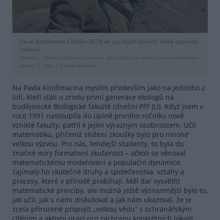
Pavel Kindlmann v Bolívii 2018 ve vysokých horách, které opravdu
miloval.
Licence |
Všechna práva vyhrazena. Další šíření je možné jen se souhlasem
autora
Foto |
Zdenka Křenová
Na Pavla Kindlmanna myslím především jako na jednoho z
lidí, kteří stáli u zrodu první generace ekologů na
budějovické Biologické fakultě (dnešní PřF JU). Když jsem v
roce 1991 nastoupila do úplně prvního ročníku nově
vzniklé fakulty, patřil k jejím výrazným osobnostem. Učil
matematiku, přičemž složení zkoušky bylo pro mnohé
velkou výzvou. Pro nás, tehdejší studenty, to byla do
značné míry formativní zkušenost – ačkoli se věnoval
matematickému modelování a populační dynamice,
zajímaly ho skutečné druhy a společenstva, vztahy a
procesy, které v přírodě probíhají. Měl dar vysvětlit
matematické principy, ale možná ještě významnější bylo to,
jak učil, jak s námi diskutoval a jak nám ukazoval, že je
zcela přirozené propojit „velkou vědu“ s ochranářským
cítěním a aktivní prací pro záchranu konkrétních lokalit.