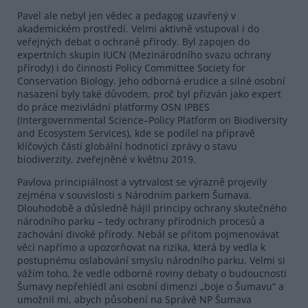
Pavel ale nebyl jen vědec a pedagog uzavřený v
akademickém prostředí. Velmi aktivně vstupoval i do
veřejných debat o ochraně přírody. Byl zapojen do
expertních skupin IUCN (Mezinárodního svazu ochrany
přírody) i do činnosti Policy Committee Society for
Conservation Biology. Jeho odborná erudice a silné osobní
nasazení byly také důvodem, proč byl přizván jako expert
do práce mezivládní platformy OSN IPBES
(Intergovernmental Science–Policy Platform on Biodiversity
and Ecosystem Services), kde se podílel na přípravě
klíčových částí globální hodnoticí zprávy o stavu
biodiverzity, zveřejněné v květnu 2019.
Pavlova principiálnost a vytrvalost se výrazně projevily
zejména v souvislosti s Národním parkem Šumava.
Dlouhodobě a důsledně hájil principy ochrany skutečného
národního parku – tedy ochrany přírodních procesů a
zachování divoké přírody. Nebál se přitom pojmenovávat
věci napřímo a upozorňovat na rizika, která by vedla k
postupnému oslabování smyslu národního parku. Velmi si
vážím toho, že vedle odborné roviny debaty o budoucnosti
Šumavy nepřehlédl ani osobní dimenzi „boje o Šumavu“ a
umožnil mi, abych působení na Správě NP Šumava