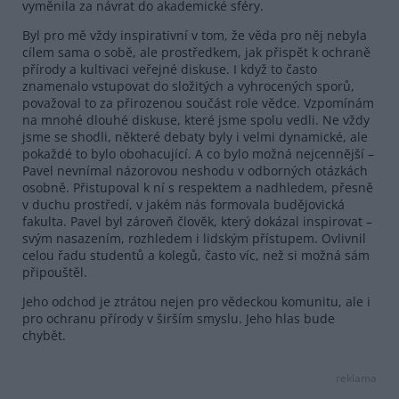
vyměnila za návrat do akademické sféry.
Byl pro mě vždy inspirativní v tom, že věda pro něj nebyla
cílem sama o sobě, ale prostředkem, jak přispět k ochraně
přírody a kultivaci veřejné diskuse. I když to často
znamenalo vstupovat do složitých a vyhrocených sporů,
považoval to za přirozenou součást role vědce. Vzpomínám
na mnohé dlouhé diskuse, které jsme spolu vedli. Ne vždy
jsme se shodli, některé debaty byly i velmi dynamické, ale
pokaždé to bylo obohacující. A co bylo možná nejcennější –
Pavel nevnímal názorovou neshodu v odborných otázkách
osobně. Přistupoval k ní s respektem a nadhledem, přesně
v duchu prostředí, v jakém nás formovala budějovická
fakulta. Pavel byl zároveň člověk, který dokázal inspirovat –
svým nasazením, rozhledem i lidským přístupem. Ovlivnil
celou řadu studentů a kolegů, často víc, než si možná sám
připouštěl.
Jeho odchod je ztrátou nejen pro vědeckou komunitu, ale i
pro ochranu přírody v širším smyslu. Jeho hlas bude
chybět.
reklama