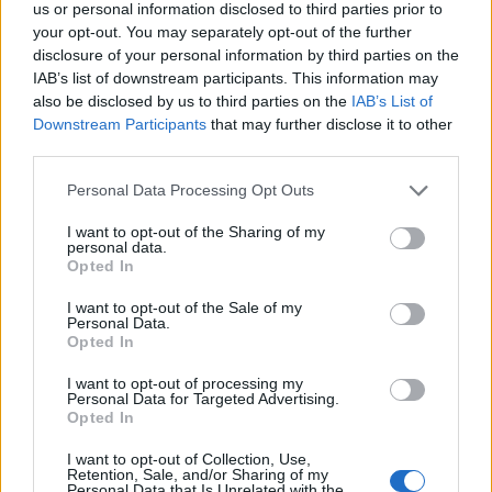
us or personal information disclosed to third parties prior to
your opt-out. You may separately opt-out of the further
disclosure of your personal information by third parties on the
IAB’s list of downstream participants. This information may
Zdenka Křenová
Autorka pracuje na Přírodovědecké fakultě UK a v Ústavu
also be disclosed by us to third parties on the
IAB’s List of
výzkumu globální změny AV ČR (CzechGlobe).
Downstream Participants
that may further disclose it to other
third parties.
Personal Data Processing Opt Outs
tisknout
poslat
I want to opt-out of the Sharing of my
Ekolist.cz nabízí v rubrice Názory a komentáře prostor pro
personal data.
otevřenou diskuzi. V žádném případě ale nejsou zde publikované
Opted In
texty názorem Ekolistu nebo jeho vydavatele, nýbrž jen a pouze
názorem autora daného textu. Svůj názor nám můžete poslat na
I want to opt-out of the Sale of my
ekolist@ekolist.cz
.
Personal Data.
Opted In
reklama
I want to opt-out of processing my
Personal Data for Targeted Advertising.
Opted In
Online diskuse
I want to opt-out of Collection, Use,
Redakce Ekolistu vítá čtenářské názory, komentáře a postřehy. Tím,
Retention, Sale, and/or Sharing of my
že zde publikujete svůj příspěvek, se ale zároveň zavazujete
Personal Data that Is Unrelated with the