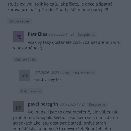
To, že ovlivnil tolik kolegů, jak píšete, je docela špatná
zpráva pro naší přírodu. Snad ještě máme naději!!!!
Odpovědět
Petr Elias
30.6.2026 14:21
Reaguje na
PE
Však vy taky dostanete čočku za bezbřehou víru
v pokorného. :)
Odpovědět
2.7.2026 18:23
Reaguje na Petr Elias
ms
snad v živý les
Odpovědět
pavel peregrin
30.6.2026 17:21
Reaguje na
pp
No, napsal jste to dost otevřeně, ale vůbec nic
proti tomu. Naopak. Svého času jsem se s ním zde na
stránkách Ekolistu dost tvrdě střetl, právě stran
zemědělství, a nervově to nevydržel. Bohužel jeho