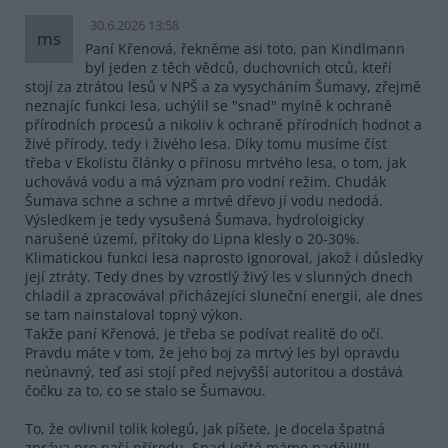
30.6.2026 13:58
ms
Paní Křenová, řekněme asi toto, pan Kindlmann
byl jeden z těch vědců, duchovních otců, kteří
stojí za ztrátou lesů v NPŠ a za vysycháním Šumavy, zřejmě
neznajíc funkci lesa, uchýlil se "snad" mylně k ochraně
přírodních procesů a nikoliv k ochraně přírodních hodnot a
živé přírody, tedy i živého lesa. Díky tomu musíme číst
třeba v Ekolistu články o přínosu mrtvého lesa, o tom, jak
uchovává vodu a má význam pro vodní režim. Chudák
Šumava schne a schne a mrtvé dřevo jí vodu nedodá.
Výsledkem je tedy vysušená Šumava, hydroloigicky
narušené území, přítoky do Lipna klesly o 20-30%.
Klimatickou funkci lesa naprosto ignoroval, jakož i důsledky
její ztráty. Tedy dnes by vzrostlý živý les v slunných dnech
chladil a zpracovával přicházející sluneční energii, ale dnes
se tam nainstaloval topný výkon.
Takže paní Křenová, je třeba se podívat realitě do očí.
Pravdu máte v tom, že jeho boj za mrtvý les byl opravdu
neúnavný, teď asi stojí před nejvyšší autoritou a dostává
čočku za to, co se stalo se Šumavou.
To, že ovlivnil tolik kolegů, jak píšete, je docela špatná
zpráva pro naší přírodu. Snad ještě máme naději!!!!