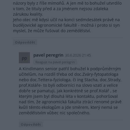
názory byly z říše mimoňů. A jen mě to bohužel utvrdilo
v tom, že tituly před a za jménem nejsou zdaleka
zárukou kvality.
Jeho otec mě kdysi učil na konci sedmdesátek právě na
budějovické agronomické fakultě - možná i proto si syn
myslel, že může fušovat do zemědělství.
Odpovědět
pavel peregrin
30.6.2026 21:45
pp
Reaguje na pavel peregrin
A Kindlmann senior patřil bohužel k podprůměrným
učitelům, na rozdíl třeba od doc.Zváry-fytopatologa
nebo doc.Tettera-fyziologa, či ing Stacha, doc.Strady,
prof.Koláře- to byli odborníci na slovo vzatí a velice
dobře se pamatuji, jak konkrétně se prof.Kolář , se
kterým jsem byl dlouhá léta v kontaktu, pohoršoval
nad tím, že agronomická fakulta ztrácí renomé právě
kvůli těmto ekologům a jde směrem, který nemá se
zemědělstvím vůbec nic společného.
Odpovědět