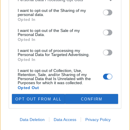
I want to opt-out of the Sharing of my
personal data.
Opted In
I want to opt-out of the Sale of my
Personal Data.
Licence |
Všechna práva vyhrazena. Další šíření je možné jen se souhlasem
autora
Zdroj |
ÚKZÚZ
Opted In
I want to opt-out of processing my
Často probíhají kontroly zásilek ještě před proclením, buď
Personal Data for Targeted Advertising.
samostatně, nebo ve spolupráci s Celní správou ČR.
Opted In
Celkově bylo realizováno několik stovek dovozních kontrol;
například pouze z Německa bylo k prověření do České
I want to opt-out of Collection, Use,
republiky odesláno 356 zásilek. V šesti případech bylo
Retention, Sale, and/or Sharing of my
Personal Data that Is Unrelated with the
nařízeno úřední opatření spočívající ve zničení
Purposes for which it was collected.
nevyhovujícího dřevěného obalového materiálu z důvodu
Opted Out
rizika zavlečení škodlivých organismů.
OPT OUT FROM ALL
CONFIRM
Proč je háďátko borovicové tak sledované
Háďátko borovicové je drobná průsvitná hlístice (necelý
milimetr), která se šíří zejména pasivně prostřednictvím
Data Deletion
Data Access
Privacy Policy
přenašečů, především brouků z čeledi tesaříkovitých.
Napadení se může projevovat mimo jiné vadnutím a