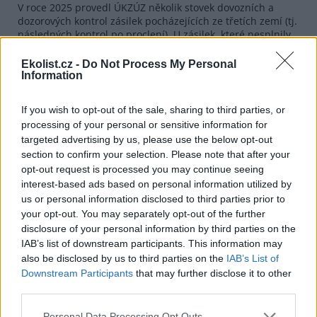
V roce 2025 provedl ÚKZÚZ několik stovek dovozních a
dozorových kontrol zásilek pocházejících ze třetích zemí (tj.
následných kontrol po proclení). U zásilek, které nesplnily
podmínky pro dovoz, byla nařízena jejich likvidace.
Součástí dohledu byly také laboratorní rozbory dováženého
Ekolist.cz -
Do Not Process My Personal
dřeva, odebráno bylo 61 vzorků dřeva k testování na výskyt
Information
háďátka borovicového. Tento karanténní škůdce nebyl
zjištěn, v jednom případě však byla zaznamenána
If you wish to opt-out of the sale, sharing to third parties, or
přítomnost příbuzného druhu
Bursaphelenchus saudi
.
processing of your personal or sensitive information for
Jednalo se o první záchyt tohoto druhu na území České
targeted advertising by us, please use the below opt-out
republiky.
section to confirm your selection. Please note that after your
opt-out request is processed you may continue seeing
interest-based ads based on personal information utilized by
us or personal information disclosed to third parties prior to
your opt-out. You may separately opt-out of the further
disclosure of your personal information by third parties on the
IAB’s list of downstream participants. This information may
also be disclosed by us to third parties on the
IAB’s List of
Downstream Participants
that may further disclose it to other
third parties.
Personal Data Processing Opt Outs