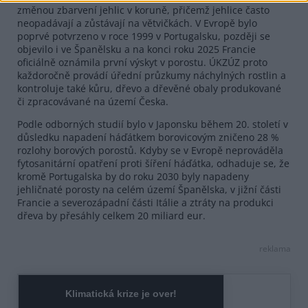
změnou zbarvení jehlic v koruně, přičemž jehlice často
neopadávají a zůstávají na větvičkách. V Evropě bylo
poprvé potvrzeno v roce 1999 v Portugalsku, později se
objevilo i ve Španělsku a na konci roku 2025 Francie
oficiálně oznámila první výskyt v porostu. ÚKZÚZ proto
každoročně provádí úřední průzkumy náchylných rostlin a
kontroluje také kůru, dřevo a dřevěné obaly produkované
či zpracovávané na území Česka.
Podle odborných studií bylo v Japonsku během 20. století v
důsledku napadení háďátkem borovicovým zničeno 28 %
rozlohy borových porostů. Kdyby se v Evropě neprováděla
fytosanitární opatření proti šíření háďátka, odhaduje se, že
kromě Portugalska by do roku 2030 byly napadeny
jehličnaté porosty na celém území Španělska, v jižní části
Francie a severozápadní části Itálie a ztráty na produkci
dřeva by přesáhly celkem 20 miliard eur.
reklama