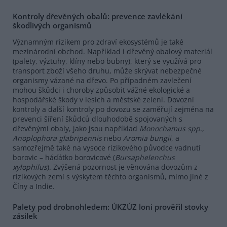
Kontroly dřevěných obalů: prevence zavlékání
škodlivých organismů
Významným rizikem pro zdraví ekosystémů je také
mezinárodní obchod. Například i dřevěný obalový materiál
(palety, výztuhy, klíny nebo bubny), který se využívá pro
transport zboží všeho druhu, může skrývat nebezpečné
organismy vázané na dřevo. Po případném zavlečení
mohou škůdci i choroby způsobit vážné ekologické a
hospodářské škody v lesích a městské zeleni. Dovozní
kontroly a další kontroly po dovozu se zaměřují zejména na
prevenci šíření škůdců dlouhodobě spojovaných s
dřevěnými obaly, jako jsou například
Monochamus spp
.,
Anoplophora glabripennis
nebo
Aromia bungii
, a
samozřejmě také na vysoce rizikového původce vadnutí
borovic – háďátko borovicové (
Bursaphelenchus
xylophilus
). Zvýšená pozornost je věnována dovozům z
rizikových zemí s výskytem těchto organismů, mimo jiné z
Číny a Indie.
Palety pod drobnohledem: ÚKZÚZ loni prověřil stovky
zásilek