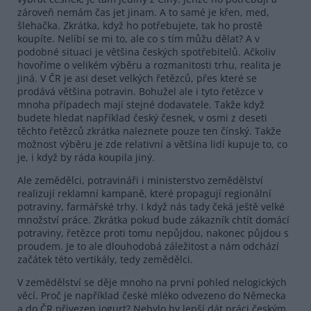
zároveň nemám čas jet jinam. A to samé je křen, med,
šlehačka. Zkrátka, když ho potřebujete, tak ho prostě
koupíte. Nelíbí se mi to, ale co s tím můžu dělat? A v
podobné situaci je většina českých spotřebitelů. Ačkoliv
hovoříme o velikém výběru a rozmanitosti trhu, realita je
jiná. V ČR je asi deset velkých řetězců, přes které se
prodává většina potravin. Bohužel ale i tyto řetězce v
mnoha případech mají stejné dodavatele. Takže když
budete hledat například český česnek, v osmi z deseti
těchto řetězců zkrátka naleznete pouze ten čínský. Takže
možnost výběru je zde relativní a většina lidí kupuje to, co
je, i když by ráda koupila jiný.
Ale zemědělci, potravináři i ministerstvo zemědělství
realizují reklamní kampaně, které propagují regionální
potraviny, farmářské trhy. I když nás tady čeká ještě velké
množství práce. Zkrátka pokud bude zákazník chtít domácí
potraviny, řetězce proti tomu nepůjdou, nakonec půjdou s
proudem. Je to ale dlouhodobá záležitost a nám odchází
začátek této vertikály, tedy zemědělci.
V zemědělství se děje mnoho na první pohled nelogických
věcí. Proč je například české mléko odvezeno do Německa
a do ČR přivezen jogurt? Nebylo by lepší dát práci českým