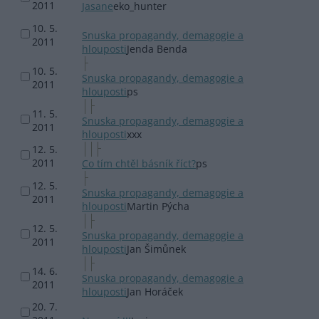
2011
Jasane
eko_hunter
10. 5.
Snuska propagandy, demagogie a
2011
hlouposti
Jenda Benda
10. 5.
Snuska propagandy, demagogie a
2011
hlouposti
ps
11. 5.
Snuska propagandy, demagogie a
2011
hlouposti
xxx
12. 5.
2011
Co tím chtěl básník říct?
ps
12. 5.
Snuska propagandy, demagogie a
2011
hlouposti
Martin Pýcha
12. 5.
Snuska propagandy, demagogie a
2011
hlouposti
Jan Šimůnek
14. 6.
Snuska propagandy, demagogie a
2011
hlouposti
Jan Horáček
20. 7.