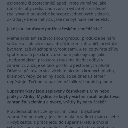
agronomů či zootechniků apod. Proto vnímáme jako
důležité, aby česká vláda začala vytvářet a následně
realizovat dlouhodobé koncepce jednotlivých sektorů.
Zkrátka je třeba mít vizi, jaké má být naše zemědělství.
Jaké jsou současné potíže v českém zemědělství?
Máme problém se živočišnou výrobou, produkce se nám
snižuje a stále více masa dovážíme ze zahraničí, přestože
bychom jej byli schopni vyrobit sami. A to, co zvířata dříve
spotřebovala jako krmivo, se nám pak objevuje jako
„nadprodukce“, pro kterou musíme hledat odbyt v
zahraničí. Zužuje se také portfolio pěstovaných plodin.
Dříve se pěstovalo více víceleté pícnin a krmných plodin,
brambor, řepy, zeleniny apod. To se dnes už téměř
nepěstuje. Točíme tu pak jen několik základních plodin.
Supermarkety jsou zaplaveny česnekem z Číny nebo
jablky z Afriky. Myslíte, že kdyby všichni začali bojkotovat
zahraniční zeleninu a ovoce, vrátily by se ty české?
Pravděpodobnost, že by všichni začali bojkotovat
zahraniční potraviny, je velmi malá. A vidím to sám u sebe
– když cestou z práce jedu do supermarketu a chci si
vybrat česnek, je tam jediný z Číny. Jenže ho potřebuji a