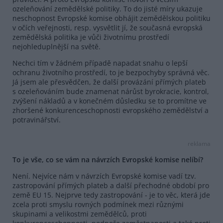
ozeleňování zemědělské politiky. To do jisté míry ukazuje
neschopnost Evropské komise obhájit zemědělskou politiku
v očích veřejnosti, resp. vysvětlit jí, že současná evropská
zemědělská politika je vůči životnímu prostředí
nejohleduplnější na světě.
Nechci tím v žádném případě napadat snahu o lepší
ochranu životního prostředí, to je bezpochyby správná věc.
Já jsem ale přesvědčen, že další provázání přímých plateb
s ozeleňováním bude znamenat nárůst byrokracie, kontrol,
zvýšení nákladů a v konečném důsledku se to promítne ve
zhoršené konkurenceschopnosti evropského zemědělství a
potravinářství.
reklama
To je vše, co se vám na návrzích Evropské komise nelíbí?
Není. Nejvíce nám v návrzích Evropské komise vadí tzv.
zastropování přímých plateb a další přechodné období pro
země EU 15. Nejprve tedy zastropování - je to věc, která jde
zcela proti smyslu rovných podmínek mezi různými
skupinami a velikostmi zemědělců, proti