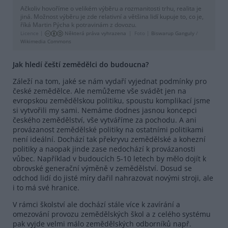
Ačkoliv hovoříme o velikém výběru a rozmanitosti trhu, realita je
jiná. Možnost výběru je zde relativní a většina lidí kupuje to, co je,
říká Martin Pýcha k potravinám z dovozu.
Licence |
Některá práva vyhrazena
Foto |
Biswarup Ganguly
/
Wikimedia Commons
Jak hledí čeští zemědělci do budoucna?
Záleží na tom, jaké se nám vydaří vyjednat podmínky pro
české zemědělce. Ale nemůžeme vše svádět jen na
evropskou zemědělskou politiku, spoustu komplikací jsme
si vytvořili my sami. Nemáme dodnes jasnou koncepci
českého zemědělství, vše vytváříme za pochodu. A ani
provázanost zemědělské politiky na ostatními politikami
není ideální. Dochází tak překryvu zemědělské a kohezní
politiky a naopak jinde zase nedochází k provázanosti
vůbec. Například v budoucích 5-10 letech by mělo dojít k
obrovské generační výměně v zemědělství. Dosud se
odchod lidí do jisté míry dařil nahrazovat novými stroji, ale
i to má své hranice.
V rámci školství ale dochází stále více k zavírání a
omezování provozu zemědělských škol a z celého systému
pak vyjde velmi málo zemědělských odborníků např.