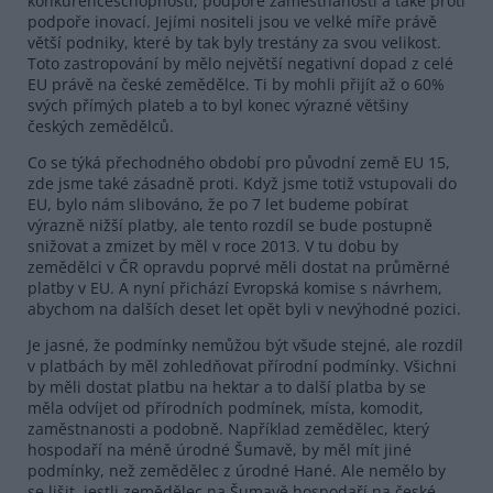
konkurenceschopnosti, podpoře zaměstnanosti a také proti
podpoře inovací. Jejími nositeli jsou ve velké míře právě
větší podniky, které by tak byly trestány za svou velikost.
Toto zastropování by mělo největší negativní dopad z celé
EU právě na české zemědělce. Ti by mohli přijít až o 60%
svých přímých plateb a to byl konec výrazné většiny
českých zemědělců.
Co se týká přechodného období pro původní země EU 15,
zde jsme také zásadně proti. Když jsme totiž vstupovali do
EU, bylo nám slibováno, že po 7 let budeme pobírat
výrazně nižší platby, ale tento rozdíl se bude postupně
snižovat a zmizet by měl v roce 2013. V tu dobu by
zemědělci v ČR opravdu poprvé měli dostat na průměrné
platby v EU. A nyní přichází Evropská komise s návrhem,
abychom na dalších deset let opět byli v nevýhodné pozici.
Je jasné, že podmínky nemůžou být všude stejné, ale rozdíl
v platbách by měl zohledňovat přírodní podmínky. Všichni
by měli dostat platbu na hektar a to další platba by se
měla odvíjet od přírodních podmínek, místa, komodit,
zaměstnanosti a podobně. Například zemědělec, který
hospodaří na méně úrodné Šumavě, by měl mít jiné
podmínky, než zemědělec z úrodné Hané. Ale nemělo by
se lišit, jestli zemědělec na Šumavě hospodaří na české