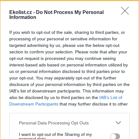
lidem a ušetřit Zemi emisí?
Ekolist.cz -
Do Not Process My Personal
Bezpochyby. V tom s vámi souhlasím a zemědělci by také
Information
souhlasili. Ale oni jsou obchodníci a musí se uživit. Proto
prodávají tam, kde dostanou lepší cenu a kde se s nimi
lépe zachází. A zahraniční mlékárny bohužel přistupují k
If you wish to opt-out of the sale, sharing to third parties, or
českým zemědělcům solidněji. Zemědělec, který tam
processing of your personal or sensitive information for
dodává, například dopředu ví, jakou cenu dostane. U
targeted advertising by us, please use the below opt-out
českých mlékáren se zemědělec mnohdy dozví cenu s
section to confirm your selection. Please note that after your
měsíčním zpožděním. To už je mléko dávno zpracované,
opt-out request is processed you may continue seeing
prodané a spotřebované.
interest-based ads based on personal information utilized by
us or personal information disclosed to third parties prior to
your opt-out. You may separately opt-out of the further
disclosure of your personal information by third parties on the
IAB’s list of downstream participants. This information may
also be disclosed by us to third parties on the
IAB’s List of
Downstream Participants
that may further disclose it to other
third parties.
Personal Data Processing Opt Outs
I want to opt-out of the Sharing of my
personal data.