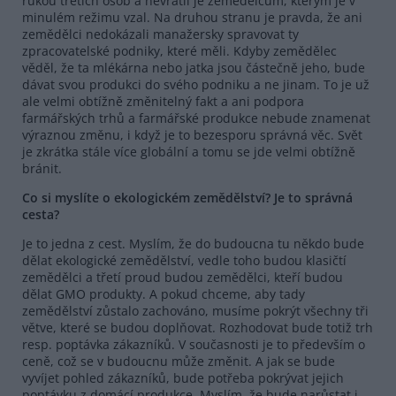
rukou třetích osob a nevrátil je zemědělcům, kterým je v
minulém režimu vzal. Na druhou stranu je pravda, že ani
zemědělci nedokázali manažersky spravovat ty
zpracovatelské podniky, které měli. Kdyby zemědělec
věděl, že ta mlékárna nebo jatka jsou částečně jeho, bude
dávat svou produkci do svého podniku a ne jinam. To je už
ale velmi obtížně změnitelný fakt a ani podpora
farmářských trhů a farmářské produkce nebude znamenat
výraznou změnu, i když je to bezesporu správná věc. Svět
je zkrátka stále více globální a tomu se jde velmi obtížně
bránit.
Co si myslíte o ekologickém zemědělství? Je to správná
cesta?
Je to jedna z cest. Myslím, že do budoucna tu někdo bude
dělat ekologické zemědělství, vedle toho budou klasičtí
zemědělci a třetí proud budou zemědělci, kteří budou
dělat GMO produkty. A pokud chceme, aby tady
zemědělství zůstalo zachováno, musíme pokrýt všechny tři
větve, které se budou doplňovat. Rozhodovat bude totiž trh
resp. poptávka zákazníků. V současnosti je to především o
ceně, což se v budoucnu může změnit. A jak se bude
vyvíjet pohled zákazníků, bude potřeba pokrývat jejich
poptávku z domácí produkce. Myslím, že bude narůstat i