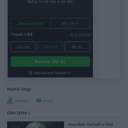
Martin Singr
tisknout
poslat
Dále čtěte |
Guardian: Farmáři v Číně