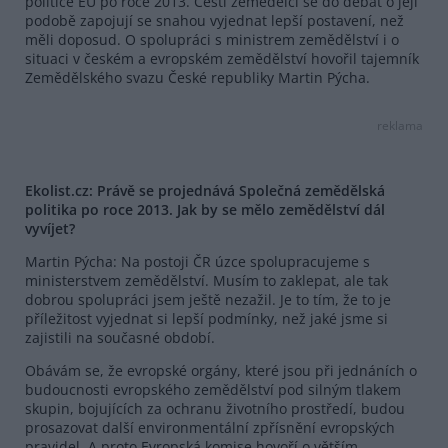
politice EU po roce 2013. Čeští zemědělci se do debat o její
podobě zapojují se snahou vyjednat lepší postavení, než
měli doposud. O spolupráci s ministrem zemědělství i o
situaci v českém a evropském zemědělství hovořil tajemník
Zemědělského svazu České republiky Martin Pýcha.
reklama
Ekolist.cz: Právě se projednává Společná zemědělská
politika po roce 2013. Jak by se mělo zemědělství dál
vyvíjet?
Martin Pýcha: Na postoji ČR úzce spolupracujeme s
ministerstvem zemědělství. Musím to zaklepat, ale tak
dobrou spolupráci jsem ještě nezažil. Je to tím, že to je
příležitost vyjednat si lepší podmínky, než jaké jsme si
zajistili na současné období.
Obávám se, že evropské orgány, které jsou při jednáních o
budoucnosti evropského zemědělství pod silným tlakem
skupin, bojujících za ochranu životního prostředí, budou
prosazovat další environmentální zpřísnění evropských
pravidel. A proto Evropská komise hovoří o větším