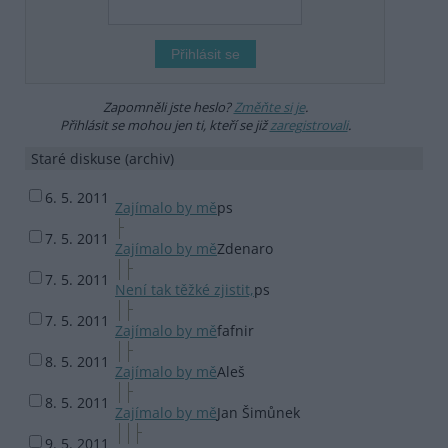
Zapomněli jste heslo?
Změňte si je
.
Přihlásit se mohou jen ti, kteří se již
zaregistrovali
.
Staré diskuse (archiv)
6. 5. 2011
Zajímalo by mě
ps
7. 5. 2011
Zajímalo by mě
Zdenaro
7. 5. 2011
Není tak těžké zjistit,
ps
7. 5. 2011
Zajímalo by mě
fafnir
8. 5. 2011
Zajímalo by mě
Aleš
8. 5. 2011
Zajímalo by mě
Jan Šimůnek
9. 5. 2011