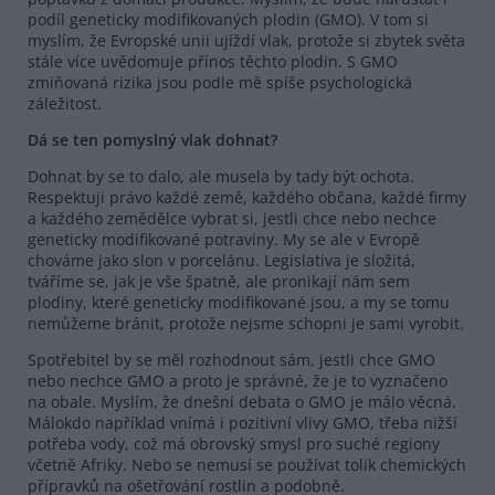
podíl geneticky modifikovaných plodin (GMO). V tom si
myslím, že Evropské unii ujíždí vlak, protože si zbytek světa
stále více uvědomuje přínos těchto plodin. S GMO
zmiňovaná rizika jsou podle mě spíše psychologická
záležitost.
Dá se ten pomyslný vlak dohnat?
Dohnat by se to dalo, ale musela by tady být ochota.
Respektuji právo každé země, každého občana, každé firmy
a každého zemědělce vybrat si, jestli chce nebo nechce
geneticky modifikované potraviny. My se ale v Evropě
chováme jako slon v porcelánu. Legislativa je složitá,
tváříme se, jak je vše špatně, ale pronikají nám sem
plodiny, které geneticky modifikované jsou, a my se tomu
nemůžeme bránit, protože nejsme schopni je sami vyrobit.
Spotřebitel by se měl rozhodnout sám, jestli chce GMO
nebo nechce GMO a proto je správné, že je to vyznačeno
na obale. Myslím, že dnešní debata o GMO je málo věcná.
Málokdo například vnímá i pozitivní vlivy GMO, třeba nižší
potřeba vody, což má obrovský smysl pro suché regiony
včetně Afriky. Nebo se nemusí se používat tolik chemických
přípravků na ošetřování rostlin a podobně.