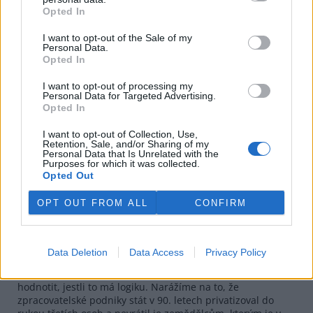
Opted In
I want to opt-out of the Sale of my
Personal Data.
Opted In
I want to opt-out of processing my
Personal Data for Targeted Advertising.
Opted In
"Myslím, že do budoucna tu někdo bude dělat ekologické
I want to opt-out of Collection, Use,
Retention, Sale, and/or Sharing of my
zemědělství, vedle toho budou klasičtí zemědělci a třetí proud
Personal Data that Is Unrelated with the
budou zemědělci, kteří budou dělat GMO produkty," myslí si
Purposes for which it was collected.
Martin Pýcha.
Opted Out
Licence |
Některá práva vyhrazena
Foto |
Martin Sojka
/
Flickr
OPT OUT FROM ALL
CONFIRM
Podle statistik ČR v roce 2009 dovezla 112 tisíc tun
brambor a vyvezla 43 tisíc tun. Také dovezla 61 tisíc tun
jablek a vyvezla 46 tisíc tun. Má to logiku?
Data Deletion
Data Access
Privacy Policy
To je trh a obchod. Potřebujete prodat a přijde-li nabídka
ze zahraničí, které je lepší, prodáte tam. Nemá smysl
hodnotit, jestli to má logiku. Narážíme na to, že
zpracovatelské podniky stát v 90. letech privatizoval do