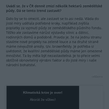
Uvádí se, že v ČR denně zmizí několik hektarů zemědělské
půdy. Dá se tento trend zastavit?
Dalo by se to omezit, ale zastavit se to asi nedá. Vláda do
jisté míry udělala potřebné kroky, například zvýšila
poplatky za vyjmutí půdy ze zemědělského půdního fondu.
Těžko ale zastavíme nárůst výstavby silnic a dálnic,
rodinných domů a podobně. Pravda je, že na jednu stranu
stavíme nové projekty na zelené louce a na druhé straně
máme nevyužité areály, tzv. brownfieldy. Je potřeba si
uvědomit, že kvalitní zemědělské půdy máme jen omezené
množství. Ta by měla být nezastavitelná. Je to přece velmi
obtížně obnovitelný výrobní faktor a do jisté míry i naše
národní bohatství.
reklama