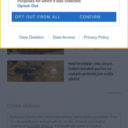
Purposes for which it was collected.
Opted Out
Rok hořců: Právě kvetou
OPT OUT FROM ALL
CONFIRM
Data Deletion
Data Access
Privacy Policy
Bobři dokážou udržet vodu i
ve vyprahlé krajině
Nepřenášejte raky jinam.
Dobře míněná pomoc za
nízkých průtoků jim může
ublížit
reklama
Online diskuse
Redakce Ekolistu vítá čtenářské názory, komentáře a postřehy. Tím,
že zde publikujete svůj příspěvek, se ale zároveň zavazujete
dodržovat
pravidla diskuse
. V případě porušení si redakce