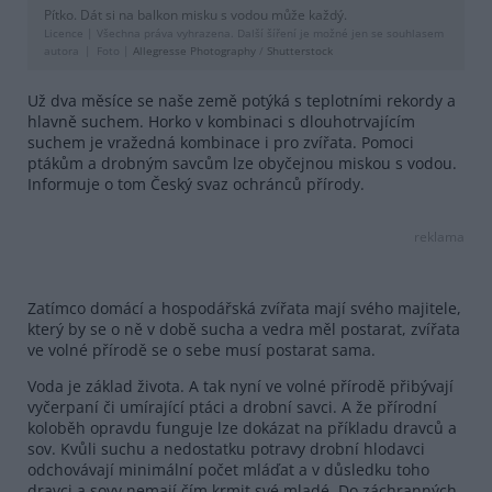
Pítko. Dát si na balkon misku s vodou může každý.
Licence |
Všechna práva vyhrazena. Další šíření je možné jen se souhlasem
autora
Foto |
Allegresse Photography
/
Shutterstock
Už dva měsíce se naše země potýká s teplotními rekordy a
hlavně suchem. Horko v kombinaci s dlouhotrvajícím
suchem je vražedná kombinace i pro zvířata. Pomoci
ptákům a drobným savcům lze obyčejnou miskou s vodou.
Informuje o tom Český svaz ochránců přírody.
reklama
Zatímco domácí a hospodářská zvířata mají svého majitele,
který by se o ně v době sucha a vedra měl postarat, zvířata
ve volné přírodě se o sebe musí postarat sama.
Voda je základ života. A tak nyní ve volné přírodě přibývají
vyčerpaní či umírající ptáci a drobní savci. A že přírodní
koloběh opravdu funguje lze dokázat na příkladu dravců a
sov. Kvůli suchu a nedostatku potravy drobní hlodavci
odchovávají minimální počet mláďat a v důsledku toho
dravci a sovy nemají čím krmit své mladé. Do záchranných