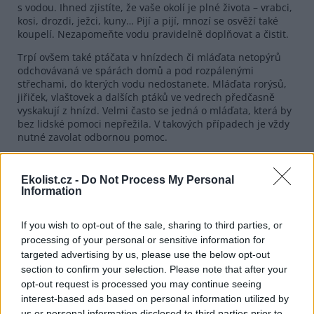
s vodou. Ihned zjistíte, že vaše okolí je plné života – vrabci,
kosi, drozdi, ježci, kuny… Pijí a pijí, mnozí se osvěží také
koupelí. Nezapomeňte vodu pravidelně doplňovat a čistit.
Trpí ovšem také ptáčata v hnízdech či mláďata netopýrů
odchovávaná ve spárách domů a pod rozpálenými
střechami, do kterých vodu nedostanete. Mláďata rorýsů,
jiřiček, vlaštovek a dalších ptáků ve vedrech předčasně
vyskakují z hnízd. Velmi často se jedná o mláďata, která by
bez lidské pomoci nepřežila. V takových případech je vždy
nutné zavolat odbornou pomoc.
Najdete-li vyčerpaného či jinak handicapovaného
živočicha, využijte aplikaci pro chytré telefony Zvíře v nouzi
Ekolist.cz -
Do Not Process My Personal
(
iOS
/
Android
), kontaktujte záchrannou stanici (kontakty
Information
také na
www.zachranazvirat.cz
), případně centrální
dispečink záchranných stanic na telefonu 774 155 155.
If you wish to opt-out of the sale, sharing to third parties, or
processing of your personal or sensitive information for
reklama
targeted advertising by us, please use the below opt-out
section to confirm your selection. Please note that after your
opt-out request is processed you may continue seeing
interest-based ads based on personal information utilized by
us or personal information disclosed to third parties prior to