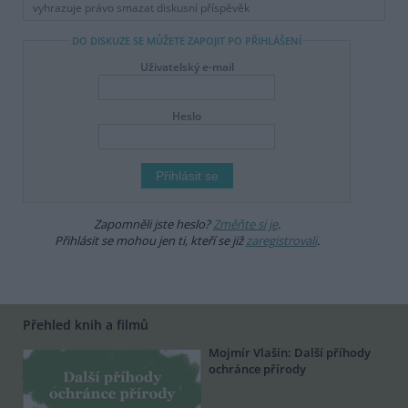
vyhrazuje právo smazat diskusní příspěvěk
DO DISKUZE SE MŮŽETE ZAPOJIT PO PŘIHLÁŠENÍ
Uživatelský e-mail
Heslo
Zapomněli jste heslo?
Změňte si je
.
Přihlásit se mohou jen ti, kteří se již
zaregistrovali
.
Přehled knih a filmů
Mojmír Vlašín: Další příhody
ochránce přírody