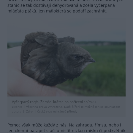
stanic se tak dostávají dehydrovaná a zcela vyčerpaná
mláďata ptáků. Jen málokterá se podaří zachránit.
Vyčerpaný rorýs. Zemřel krátce po pořízení snímku.
Licence |
Všechna práva vyhrazena. Další šíření je možné jen se souhlasem
autora
Zdroj |
Český svaz ochránců přírody
Pomoc však může každý z nás. Na zahradu, římsu, nebo i
jen okenní parapet stačí umístit nízkou misku či podkvětník