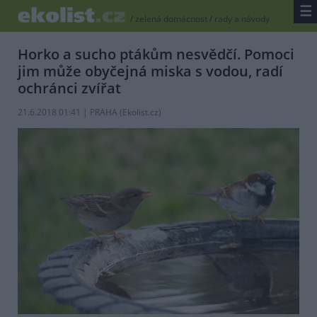
☰
/
zelená domácnost
/
rady a návody
Horko a sucho ptákům nesvědčí. Pomoci
jim může obyčejná miska s vodou, radí
ochránci zvířat
21.6.2018 01:41 | PRAHA (
Ekolist.cz
)