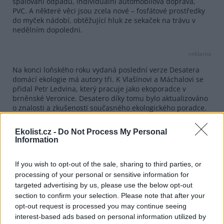
spalování odpadu, individuální automobilová doprava,
PVC. A některé věci jsou zcela nové – fosfátové prostředky
do myček nádobí, obtěžující hluk ze sekaček na trávu v
nedělním dopoledni.
reklama
Na konci loňského roku vydaná poslední verze Desatera
domácí ekologie má autory tři. K Vlašínovi a Máchalovi se
přidal Petr Ledvina, který pracuje jako ekoporadce v
brněnské Veronice. Desatero díky tomu bylo aktualizováno
o znalosti a zkušenosti současného ekologického poradce.
Jak v úvodu Desatera avizuje Aleš Máchal, smyslem
Ekolist.cz -
Do Not Process My Personal
publikace „není spasit svět nebo přinést zaručeně pravé
Information
návody, jak ušetřit životní prostředí i svoji kapsu. Snahou
autorů je pouze podpořit sílící úsilí mnohých lidí o
environmentálně odpovědnější nakládání s přírodou a
If you wish to opt-out of the sale, sharing to third parties, or
šetrnější zatěžování tzv. ekosystémových služeb, jimiž jsou
processing of your personal or sensitive information for
nenahraditelné, životně důležité přínosy planetárních
targeted advertising by us, please use the below opt-out
ekosystémů umožňující život přírodních společenstev“.
section to confirm your selection. Please note that after your
opt-out request is processed you may continue seeing
reklama
interest-based ads based on personal information utilized by