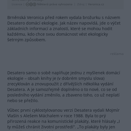
Licence |
Některá práva vyhrazena
Zdroj |
Veronica.cz
Brněnská Veronica před rokem vydala brožurku s názvem
Desatero domácí ekologie. Jak název napovídá, jde o výčet
základních informací a znalostí, které se mohou hodit
každému, kdo chce svou domácnost vést ekologicky
šetrným způsobem.
reklama
Desatero samo o sobě naplňuje jednu z myšlenek domácí
ekologie – obsah knihy je (v dobrém smyslu slova)
zrecyklován a znovupoužit z dřívějších několika vydání
Desatera. A je samozřejmě doplněno o to nové, co se od
posledního vydání změnilo, a zbaveno toho, co už neplatí
nebo se přežilo.
Vůbec první cyklostylovanou verzi Desatera vydali Mojmír
Vlašín s Alešem Máchalem v roce 1988. Byla to prý
přirozená reakce na komunistické plakáty, které hlásaly „I
ty můžeš chránit životní prostředí“. „To plakáty byly jen