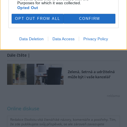
Purposes for which it was collected.
Opted Out
Martin Mach Ondřej
OPT OUT FROM ALL
CONFIRM
tisknout
poslat
Tento text vznikl v rámci projektu Environmentální občanské
Data Deletion
Data Access
Privacy Policy
poradenství, který je realizován díky finanční podpoře
SFŽP
a
MŽP
.
Dále čtěte |
Zelená, šetrná a udržitelná
může být i vaše kancelář
reklama
Online diskuse
Redakce Ekolistu vítá čtenářské názory, komentáře a postřehy. Tím,
že zde publikujete svůj příspěvek, se ale zároveň zavazujete