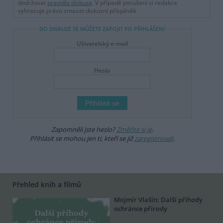
dodržovat
pravidla diskuse
. V případě porušení si redakce
vyhrazuje právo smazat diskusní příspěvěk
DO DISKUZE SE MŮŽETE ZAPOJIT PO PŘIHLÁŠENÍ
Uživatelský e-mail
Heslo
Zapomněli jste heslo?
Změňte si je
.
Přihlásit se mohou jen ti, kteří se již
zaregistrovali
.
Přehled knih a filmů
Mojmír Vlašín: Další příhody
ochránce přírody