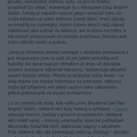
prudící, nenabízely žádnou radu, co pro to životní
prostředí lze dělat,“ komentuje to s odstupem času Mojmír
Vlašín. Tehdy je napadlo sepsat jakýsi receptář toho, co
může kdokoliv ve svém běžném životě dělat. První výtisky
se množily na cyklostylu. Autoři časem zkusili svůj nápad
nabídnout jako scénář do televize, ale ta téma nechtěla. A
tak scénář přepracovali do podoby publikace. Destaro pak
mělo několik reedic a podob.
„Dnes je Desatero domácí ekologie v mnohém překonané a
pro ekoporadce jsou to spíš už jen jakési pohádky ovčí
babičky. Ke zpracovaným tématům je dnes už dostatek
snadno dostupné odborné literatury,“ komentuje aktuální
vydání Mojmír Vlašín. Přesto se knížečka může hodit - ne
vždy máme čas hledat informace na internetu, někomu
může být příjemné mít jakýsi souhrn toho základního
pěkně pohromadě ve vlastní knihovničce.
Co se změnilo od doby, kdy vyšlo první Desatero? Jak říká
Mojmír Vlašín, některé věci byly řešeny a vyřešeny –
freony
,
olovnatý benzín, fosfáty v pracích prostředcích. Některé
věci smetl vývoj – zmizely ustalovače, klasické počítačové
obrazovky, tiskařská čerň, kopírovací papíry s obsahem
PCB. Některé věci ale přetrvávají nebo se zhoršují – domácí