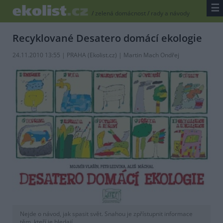
☰
/
zelená domácnost
/
rady a návody
Recyklované Desatero domácí ekologie
24.11.2010 13:55 | PRAHA (
Ekolist.cz
) | Martin Mach Ondřej
Nejde o návod, jak spasit svět. Snahou je zpřístupnit informace
těm, kteří je hledají.