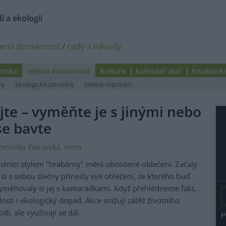
í a ekologii
lená domácnost
/
rady a návody
istika
zelená domácnost
kultura
kalendář akcí
fotobank
vy
ekologické poradny
zelená úsporám
jte – vyměňte je s jinými nebo
se bavte
Dominika Patrovská, mmo
účastníci stylem "hrabárny" mění obnošené oblečení. Začaly
i s sebou slečny přinesly své oblečení, ze kterého buď
 vyměňovaly si jej s kamarádkami. Když přehlédneme fakt,
šlosti i ekologický dopad. Akce snižují zátěž životního
dí, ale využívají se dál.