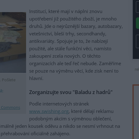
Institucí, které mají v náplni znovu
upotřebení již použitého zboží, je mnoho
druhů. Jde o nejrůznější bazary, autobazary,
vetešnictví, bleší trhy, secondhandy,
antikvariáty. Spojuje je to, že nabízejí
použité, ale stále funkční věci, namísto
zakoupení zcela nových. O těchto
organizacích ale teď řeč nebude. Zaměříme
re
se pouze na výměnu věcí, kde zisk není to
hlavní.
. Pošlete
a-
Zorganizujte svou "Baladu z hadrů"
Podle internetových stránek
a Commons
www.swishing.org
, které dělají reklamu
podobným akcím s výměnou oblečení,
nimálně jeden kousek oděvu a nikdo se nesmí vrhnout na
řehrabování oficiálně zahájeno.