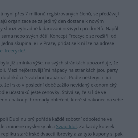
má nyní přes 7 milionů registrovaných členů, se předávají
údajů organizace se za jediný den dostane k novým
ky slouží výhradně k darování neživých předmětů. Napůl
 sama nebo svých dětí. Koncept Freecycle se rozšířil od
Jedna skupina je i v Praze, přidat se k ní lze na adrese
e_freecycle/
.
byla již zmínka výše, na svých stránkách upozorňuje, že
li. Mezi nejčerstvějšími nápady na stránkách jsou party
oplňků či "svatební hrabárna". Podle některých lidí
 že Irsko v poslední době zažilo nevídaný ekonomický
le účastníků ještě cenovky. Stává se, že si lidé ve
cenou nakoupí hromady oblečení, které si nakonec na sebe
poli Dublinu prý pořádá každé sobotní odpoledne ve
adě zmíněné myšlenky akci
Swap Idol
. Za každý kousek
repliku staré irské dvacetilibrovky a za tyto kupony si pak