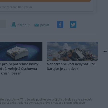
tisknout
poslat
rek
e pro nepotřebné knihy:
Nepotřebné věci nevyhazujte.
otoč, veřejná úschovna
Darujte je za odvoz
knižní bazar
ře a postřehy. Tím, že zde publikujete svůj příspěvek, se ale zároveň
dě porušení si redakce vyhrazuje právo smazat diskusní příspěvěk