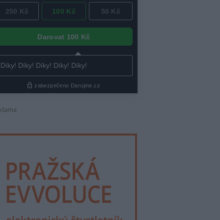
klama