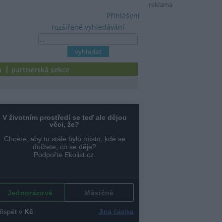
reklama
Přihlášení
rozšířené vyhledávání
a
partnerská sekce