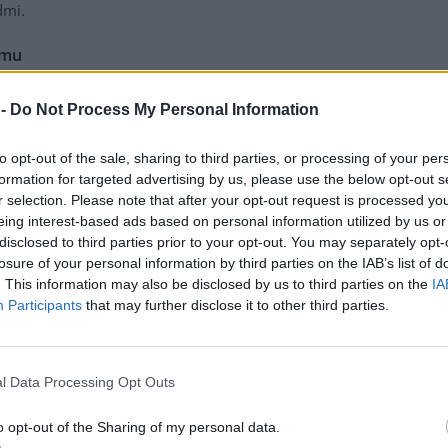
dmi.
umu
oj proti konzumu. Stejný cíl má i nezisková organizace
 -
Do Not Process My Personal Information
 V roce 1992 poprvé vyhlásila tzv. "Buy Nothing Day";
 v žádném obchodě nic nenakoupí. Buy Nothing Day
to opt-out of the sale, sharing to third parties, or processing of your per
erickém dni díkůvzdání. Tento den, kdy lidé slaví
formation for targeted advertising by us, please use the below opt-out s
 USA vždy čtvrtý čtvrtek v listopadu.
r selection. Please note that after your opt-out request is processed y
eing interest-based ads based on personal information utilized by us or
akce na komercializaci severoamerického vánočního
disclosed to third parties prior to your opt-out. You may separately opt-
, že si jednoduše v celé vánoční nákupní sezóně nic
losure of your personal information by third parties on the IAB’s list of
 možné najít takové způsoby dávání, které vyjádří smysl
. This information may also be disclosed by us to third parties on the
IA
například poukaz na hlídání dětí přátelům, sepsat
Participants
that may further disclose it to other third parties.
točit video se vzpomínkami dědečka a babičky na jejich
učíte něčemu, co sami dobře ovládáte, napsat někomu
udělat zajímavou fotografii.
l Data Processing Opt Outs
edy nekupovat si nic nového po celý rok a nepodílet se
o opt-out of the Sharing of my personal data.
í se do akce zapojí, si nekupují nic nového, co není