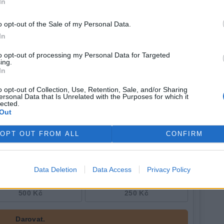
In
 pouze vybrané věci - například jídlo, hygienické potřeby,
Věci odlišného charakteru pak seženou třeba právě na
o opt-out of the Sale of my Personal Data.
rek
In
to opt-out of processing my Personal Data for Targeted
ing.
In
o opt-out of Collection, Use, Retention, Sale, and/or Sharing
ersonal Data that Is Unrelated with the Purposes for which it
lected.
Out
OPT OUT FROM ALL
CONFIRM
Data Deletion
Data Access
Privacy Policy