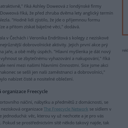
jí atraktivně," říká Ashley Doweová z londýnské firmy
 Doweová říká, že před zhruba dvěma lety anglický termín
ezla. "Hodně lidí zjistilo, že jde o příjemnou formu
íze a přitom získat báječné věci," dodává.
ala v Čechách i Veronika Endrštová s kolegy z neziskové
 nejrůznější dobrovolnické aktivity. Jejich první akce prý
rek
 na jaře, a obě měly úspěch. "Hlavní myšlenka je dát nový
í, vyhnout se zbytečnému vyhazování a nakupování," říká
le není mezi našimi hlavními činnostmi. Sice jsme akci
akonec se sešli jen naši zaměstnanci a dobrovolníci,"
lo nabízet čisté a nositelné oblečení.
 organizace Freecycle
portovního náčiní, nábytku a předmětů z domácnosti, se
 nezisková organizace
The Freecycle Network
se sídlem v
 jednoduchá: věc, kterou vy už nechcete a je pro vás
 Pokud se prostřednictvím sítě někdo takový najde, tak