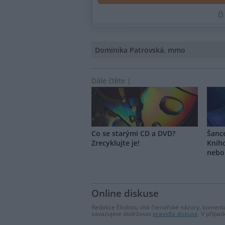
Dominika Patrovská, mmo
Dále čtěte |
Co se starými CD a DVD?
Šanc
Zrecyklujte je!
Knih
nebo 
Online diskuse
Redakce Ekolistu vítá čtenářské názory, komentá
zavazujete dodržovat
pravidla diskuse
. V přípa