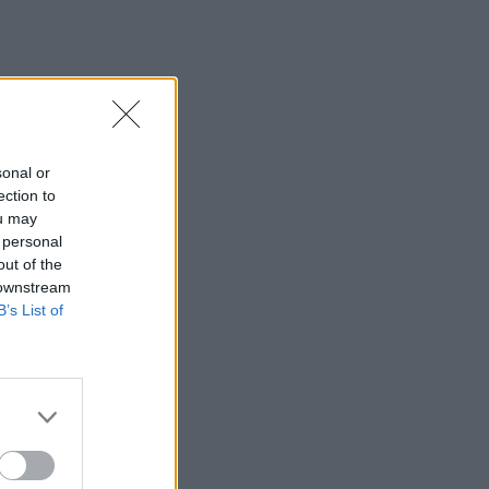
sonal or
ection to
ou may
 personal
out of the
 downstream
B’s List of