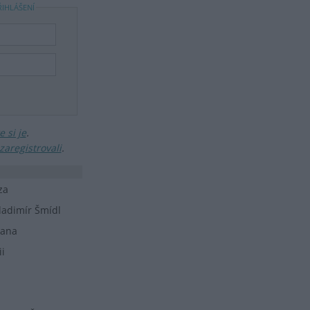
ŘIHLÁŠENÍ
 si je
.
zaregistrovali
.
za
ladimír Šmídl
ana
ii