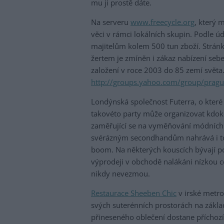
mu ji prostě dáte.
Na serveru
www.freecycle.org
, který 
věci v rámci lokálních skupin. Podle 
majitelům kolem 500 tun zboží. Strán
žertem je zmíněn i zákaz nabízení sebe
založení v roce 2003 do 85 zemí světa. 
http://groups.yahoo.com/group/pragu
Londýnská společnost Futerra, o které 
takovéto party může organizovat kdoko
zaměřující se na vyměňování módních d
svérázným secondhandům nahrává i to,
boom. Na některých kouscích bývají pod
výprodeji v obchodě nalákáni nízkou 
nikdy nevezmou.
Restaurace Sheeben Chic
v irské metro
svých suterénních prostorách na zákl
přineseného oblečení dostane příchozí 