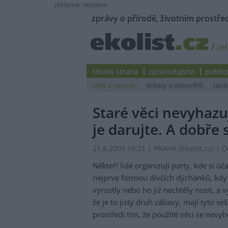
reklama
reklama
zprávy o přírodě, životním prostřed
/
ze
titulní strana
zpravodajství
public
rady a návody
dotazy a odpovědi
zprá
Staré věci nevyhazu
je darujte. A dobře 
21.8.2009 15:21 | PRAHA (
Ekolist.cz
) | 
Někteří lidé organizují party, kde si 
nejprve formou dívčích dýchánků, kdy s
vyrostly nebo ho již nechtěly nosit, a
že je to jistý druh zábavy, mají tyto se
prostředí tím, že použité věci se nevyho