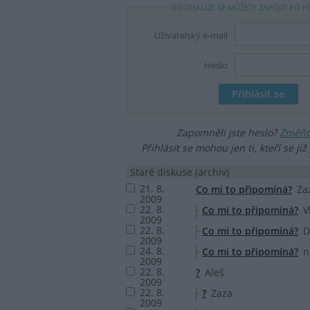
DO DISKUZE SE MŮŽETE ZAPOJIT PO P
Uživatelský e-mail
Heslo
Zapomněli jste heslo?
Změňte
Přihlásit se mohou jen ti, kteří se již
Staré diskuse (archiv)
21. 8.
Co mi to připomíná?
Za
2009
22. 8.
Co mi to připomíná?
V
2009
22. 8.
Co mi to připomíná?
D
2009
24. 8.
Co mi to připomíná?
n
2009
22. 8.
?
Aleš
2009
22. 8.
?
Zaza
2009