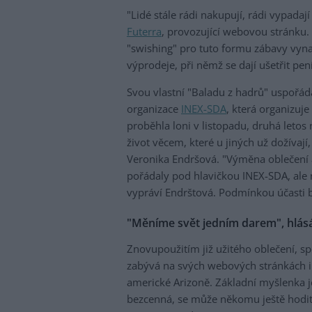
"Lidé stále rádi nakupují, rádi vypada
Futerra
, provozující webovou stránku.
"swishing" pro tuto formu zábavy vynal
výprodeje, při němž se dají ušetřit pen
Svou vlastní "Baladu z hadrů" uspořád
organizace
INEX-SDA
, která organizuje
proběhla loni v listopadu, druhá letos
život věcem, které u jiných už dožívaj
Veronika Endršová. "Výměna oblečení a
pořádaly pod hlavičkou INEX-SDA, ale n
vypráví Endrštová. Podmínkou účasti by
"Měníme svět jedním darem", hlásá
Znovupoužitím již užitého oblečení, s
zabývá na svých webových stránkách i
americké Arizoně. Základní myšlenka je
bezcenná, se může někomu ještě hodit.