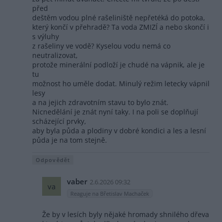
před
deštěm vodou plné rašeliniště nepřetéká do potoka,
který končí v přehradě? Ta voda ZMIZÍ a nebo skončí i
s výluhy
z rašeliny ve vodě? Kyselou vodu nemá co
neutralizovat,
protože minerální podloží je chudé na vápnik, ale je
tu
možnost ho uměle dodat. Minulý režim letecky vápnil
lesy
a na jejich zdravotním stavu to bylo znát.
Nicnedělání je znát nyní taky. I na poli se doplňují
scházející prvky,
aby byla půda a plodiny v dobré kondici a les a lesní
půda je na tom stejně.
Odpovědět
vaber
2.6.2026 09:32
va
Reaguje na Břetislav Machaček
Že by v lesích byly nějaké hromady shnilého dřeva