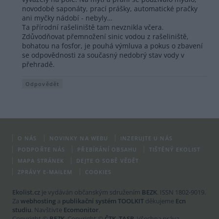
novodobé saponáty, prací prášky, automatické pračky
ani myčky nádobí - nebyly…
Ta přírodní rašeliniště tam nevznikla včera.
Zdůvodňovat přemnožení sinic vodou z rašeliniště,
bohatou na fosfor, je pouhá výmluva a pokus o zbavení
se odpovědnosti za současný nedobrý stav vody v
přehradě.
Odpovědět
O NÁS
NOVINKY NA WEBU
INZERUJTE U NÁS
PODPOŘTE NÁS
PŘEBÍRÁNÍ OBSAHU
TIŠTĚNÝ EKOLIST
MAPA STRÁNEK
DEJTE O SOBĚ VĚDĚT
ZPRÁVY E-MAILEM
COOKIES
Ekolist.cz
je vydáván občanským sdružením
BEZK
. ISSN 1802-9019.
Za
webhosting
a
publikační systém TOOLKIT
děkujeme
Ecn
studiu
. Navštivte
Ecomonitor
.
Copyright ©
BEZK
. Copyright ©
ČTK
,
TASR
. Všechna práva