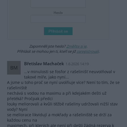
Heslo
Zapomněli jste heslo?
Změňte si je
.
Přihlásit se mohou jen ti, kteří se již
zaregistrovali
.
Břetislav Machaček
1.6.2026 14:19
BM
...v minulosti se fosfor z rašelinišť neuvolňoval v
takové míře, jako nyní...
A jsme u toho proč se nyní uvolňuje více? Není to tím, že se
rašeliniště
nechává s vodou na maximu a při kdejakém dešti už
přetéká? Pročpak předci
louky meliorovali a kvůli těžbě rašeliny udržovali nižší stav
vody? Nyní
se meliorace likvidují a mokřady a rašeliniště se drží za
každou cenu na
maximech, při kterých ale není při dešti žádná rezerva k