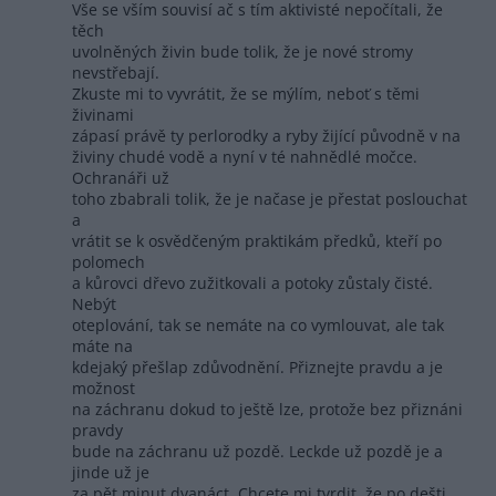
Vše se vším souvisí ač s tím aktivisté nepočítali, že
těch
uvolněných živin bude tolik, že je nové stromy
nevstřebají.
Zkuste mi to vyvrátit, že se mýlím, neboť s těmi
živinami
zápasí právě ty perlorodky a ryby žijící původně v na
živiny chudé vodě a nyní v té nahnědlé močce.
Ochranáři už
toho zbabrali tolik, že je načase je přestat poslouchat
a
vrátit se k osvědčeným praktikám předků, kteří po
polomech
a kůrovci dřevo zužitkovali a potoky zůstaly čisté.
Nebýt
oteplování, tak se nemáte na co vymlouvat, ale tak
máte na
kdejaký přešlap zdůvodnění. Přiznejte pravdu a je
možnost
na záchranu dokud to ještě lze, protože bez přiznáni
pravdy
bude na záchranu už pozdě. Leckde už pozdě je a
jinde už je
za pět minut dvanáct. Chcete mi tvrdit, že po dešti