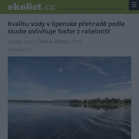
☰
/
zelená domácnost
/
zelená úsporám
Kvalitu vody v lipenské přehradě podle
studie ovlivňuje fosfor z rašelinišť
1.6.2026 11:41 | ČESKÉ BUDĚJOVICE (
ČTK
)
Diskuse: 15