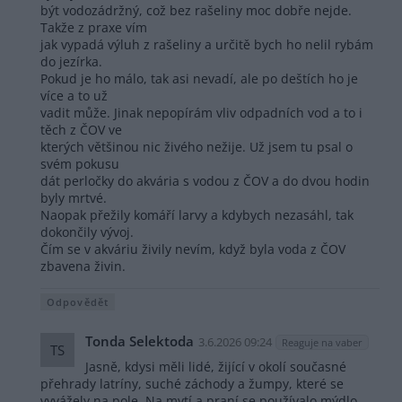
být vodozádržný, což bez rašeliny moc dobře nejde.
Takže z praxe vím
jak vypadá výluh z rašeliny a určitě bych ho nelil rybám
do jezírka.
Pokud je ho málo, tak asi nevadí, ale po deštích ho je
více a to už
vadit může. Jinak nepopírám vliv odpadních vod a to i
těch z ČOV ve
kterých většinou nic živého nežije. Už jsem tu psal o
svém pokusu
dát perločky do akvária s vodou z ČOV a do dvou hodin
byly mrtvé.
Naopak přežily komáří larvy a kdybych nezasáhl, tak
dokončily vývoj.
Čím se v akváriu živily nevím, když byla voda z ČOV
zbavena živin.
Odpovědět
Tonda Selektoda
3.6.2026 09:24
Reaguje na vaber
TS
Jasně, kdysi měli lidé, žijící v okolí současné
přehrady latríny, suché záchody a žumpy, které se
vyvážely na pole. Na mytí a praní se používalo mýdlo,