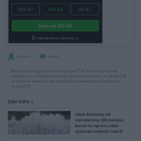
tisknout
poslat
BEZK využívá agenturní zpravodajství ČTK, která si vyhrazuje
veškerá práva. Publikování nebo další šíření obsahu ze zdrojů ČTK
je výslovně zakázáno bez předchozího písemného souhlasu ze
strany ČTK.
Dále čtěte |
Obce dostanou od
ministerstva 300 milionů
korun na opravu nebo
výstavbu vodních nádrží