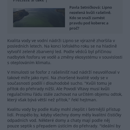
Pavla Setničková: Lipno
nezelená kvůli rašelině.
Kdo se snaží zamést
pravdu pod koberec a
proč?
Kvalita vody ve vodní nádrži Lipno se výrazně zhoršila v
posledních letech. Na konci loňského roku se na hladině
vytvořil zeleně zbarvený led. Podle vědců byl příčinou
nadbytek fosforu ve vodě a změny ekosystému v souvislosti
s oteplováním klimatu.
V minulosti se fosfor z rašelinišť nad nádrží neuvolňoval v
takové míře jako nyní. Na zhoršené kvalitě vody se v
současnosti podílí i dlouhodobé sucho. "Kvůli tomu je
přítok do přehrady nižší. Ale Povodí Vltavy musí kvůli
regulačnímu řádu stále zachovat na určitém objemu odtok,
který však bývá větší než přítok," řekl hejtman.
Kvalitu vody by podle Kuby mohl zlepšit i šetrnější přístup
lidí. Prospělo by, kdyby všechny domy měly kvalitní čističky
odpadních vod. Některé domy a chaty mají podle něj
pouze septik s přepadem ústícím do přehrady. "Ideální by