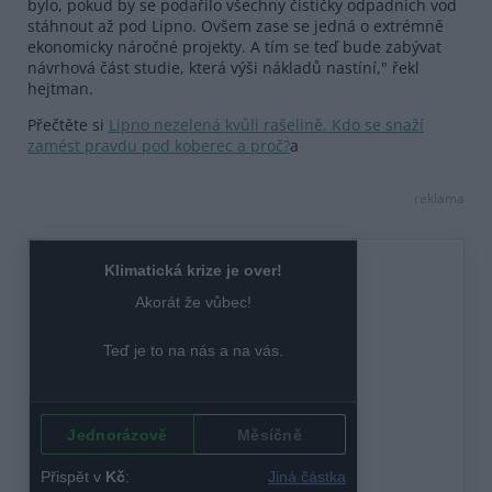
bylo, pokud by se podařilo všechny čističky odpadních vod
stáhnout až pod Lipno. Ovšem zase se jedná o extrémně
ekonomicky náročné projekty. A tím se teď bude zabývat
návrhová část studie, která výši nákladů nastíní," řekl
hejtman.
Přečtěte si
Lipno nezelená kvůli rašelině. Kdo se snaží
zamést pravdu pod koberec a proč?
a
reklama