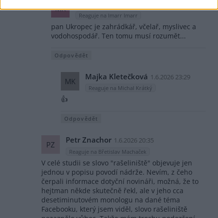
Michal Krátký
1.6.2026 20:45
MK
Reaguje na Imarr Imarr
pan Ukropec je zahrádkář, včelař, myslivec a
vodohospodář. Ten tomu musí rozumět...
Odpovědět
Majka Kletečková
1.6.2026 23:29
MK
Reaguje na Michal Krátký
👍
Odpovědět
Petr Znachor
1.6.2026 20:35
PZ
Reaguje na Břetislav Machaček
V celé studii se slovo "rašeliniště" objevuje jen
jednou v popisu povodí nádrže. Nevím, z čeho
čerpali informace dotyční novináři, možná, že to
hejtman někde skutečně řekl, ale v jeho cca
desetiminutovém monologu na dané téma
Facebooku, který jsem viděl, slovo rašeliniště