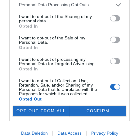
to
Personal Data Processing Opt Outs
měřit sice lze, ale za zvýšeného průtoku je to
problém
I want to opt-out of the Sharing of my
personal data.
a tehdy je toho fosforu nejvíc. Znám to z praxe, když
Opted In
kaly nečistot leží za nízkého průtoku v kanalizacích
a při lijáku jsou vyplaveny do toku. Rázem jsou
I want to opt-out of the Sale of my
kanály "čisté" a tehdy je přijde někdo kontrolovat. To
Personal Data.
samé
Opted In
se děje u otrav, kdy se potrubí proplachuje dokonce
pitnou vodou, aby nešlo prokázat, že je to z jejich
I want to opt-out of processing my
potrubí.
Personal Data for Targeted Advertising.
Opted In
Odpovědět
I want to opt-out of Collection, Use,
Retention, Sale, and/or Sharing of my
Imarr Imarr
1.6.2026 19:55
Personal Data that Is Unrelated with the
II
Purposes for which it was collected.
Reaguje na Břetislav Machaček
Opted Out
Paní Setničková je IT specialista a
spolupředsedkyně strany zelených. Ta tomu musí
OPT OUT FROM ALL
CONFIRM
rozumět...
Odpovědět
Data Deletion
Data Access
Privacy Policy