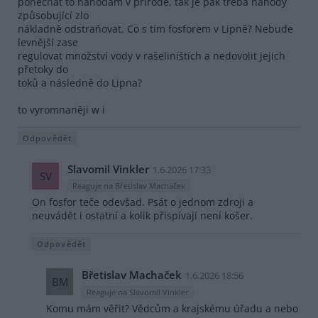
ponechat to náhodám v přírodě, tak je pak třeba náhody
způsobující zlo
nákladně odstraňovat. Co s tím fosforem v Lipně? Nebude
levnější zase
regulovat množství vody v rašeliništích a nedovolit jejich
přetoky do
toků a následně do Lipna?
to vyromnaněji w i
Odpovědět
Slavomil Vinkler
1.6.2026 17:33
SV
Reaguje na Břetislav Machaček
On fosfor teče odevšad. Psát o jednom zdroji a
neuvádět i ostatní a kolik přispívají není košer.
Odpovědět
Břetislav Machaček
1.6.2026 18:56
BM
Reaguje na Slavomil Vinkler
Komu mám věřit? Vědcům a krajskému úřadu a nebo