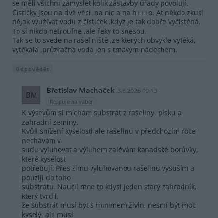
se měli všichni zamyslet kolik zástavby úřady povolují.
Čističky jsou na dvě věci ,na nic a na h+++o. Ať někdo zkusí
nějak využívat vodu z čističek ,když je tak dobře vyčistěná.
To si nikdo netroufne ,ale řeky to snesou.
Tak se to svede na rašeliniště ,ze kterých obvykle vytéká,
vytékala ,průzračná voda jen s tmavým nádechem.
Odpovědět
Břetislav Machaček
3.6.2026 09:13
BM
Reaguje na vaber
K výsevům si míchám substrát z rašeliny, písku a
zahradní zeminy.
Kvůli snížení kyselosti ale rašelinu v předchozím roce
nechávám v
sudu vyluhovat a výluhem zalévám kanadské borůvky,
které kyselost
potřebují. Přes zimu vyluhovanou rašelinu vysuším a
použiji do toho
substrátu. Naučil mne to kdysi jeden starý zahradník,
který tvrdil,
že substrát musí být s minimem živin, nesmí být moc
kyselý, ale musí