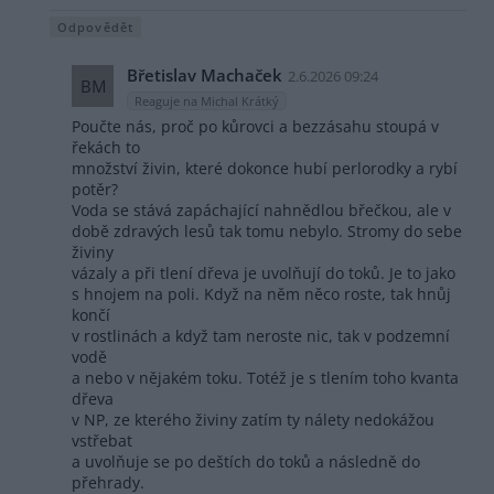
Odpovědět
Břetislav Machaček
2.6.2026 09:24
BM
Reaguje na Michal Krátký
Poučte nás, proč po kůrovci a bezzásahu stoupá v
řekách to
množství živin, které dokonce hubí perlorodky a rybí
potěr?
Voda se stává zapáchající nahnědlou břečkou, ale v
době zdravých lesů tak tomu nebylo. Stromy do sebe
živiny
vázaly a při tlení dřeva je uvolňují do toků. Je to jako
s hnojem na poli. Když na něm něco roste, tak hnůj
končí
v rostlinách a když tam neroste nic, tak v podzemní
vodě
a nebo v nějakém toku. Totéž je s tlením toho kvanta
dřeva
v NP, ze kterého živiny zatím ty nálety nedokážou
vstřebat
a uvolňuje se po deštích do toků a následně do
přehrady.