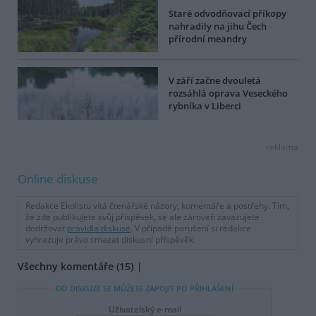
Staré odvodňovací příkopy
nahradily na jihu Čech
přírodní meandry
V září začne dvouletá
rozsáhlá oprava Veseckého
rybníka v Liberci
reklama
Online diskuse
Redakce Ekolistu vítá čtenářské názory, komentáře a postřehy. Tím,
že zde publikujete svůj příspěvek, se ale zároveň zavazujete
dodržovat
pravidla diskuse
. V případě porušení si redakce
vyhrazuje právo smazat diskusní příspěvěk
Všechny komentáře (15)
DO DISKUZE SE MŮŽETE ZAPOJIT PO PŘIHLÁŠENÍ
Uživatelský e-mail