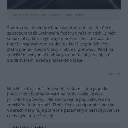
Licence |
Volné dílo (public domain)
Zdroj |
pxhere
Špatnou kvalitu vody v lipenské přehradě na jihu Čech
způsobuje větší uvolňování fosforu v rašeliništích. Z nich
se pak látka, která vyhovuje množení sinic, dostává do
nádrže. Vyplývá to ze studie, na které se podíleli vědci,
státní podnik Povodí Vltavy či obce u přehrady. Podíl na
znečištění vody mají i odpady z domů a jiných objektů.
Studii zveřejnila rada Jihočeského kraje.
reklama
Největší zdroj znečištění vodní nádrže Lipno je podle
jihočeského hejtmana Martina Kuby (Naše Česko)
přírodního původu. "Ale samozřejmě podíl člověka na
znečištění tu je rovněž. Třeba čistírna odpadních vod ve
Volarech nesplňuje potřebné parametry a nezachycuje vše,
co by bylo nutné," uvedl.
Přečtěte si také |