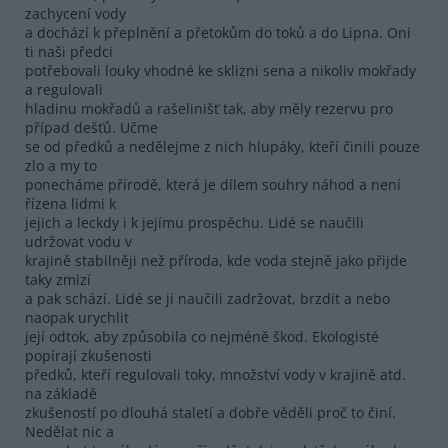
zachycení vody
a dochází k přeplnění a přetokům do toků a do Lipna. Oni
ti naši předci
potřebovali louky vhodné ke sklizni sena a nikoliv mokřady
a regulovali
hladinu mokřadů a rašelinišť tak, aby měly rezervu pro
případ dešťů. Učme
se od předků a nedělejme z nich hlupáky, kteří činili pouze
zlo a my to
ponecháme přírodě, která je dílem souhry náhod a není
řízena lidmi k
jejich a leckdy i k jejímu prospěchu. Lidé se naučili
udržovat vodu v
krajině stabilněji než příroda, kde voda stejně jako přijde
taky zmizí
a pak schází. Lidé se ji naučili zadržovat, brzdit a nebo
naopak urychlit
její odtok, aby způsobila co nejméně škod. Ekologisté
popírají zkušenosti
předků, kteří regulovali toky, množství vody v krajině atd.
na základě
zkušeností po dlouhá staletí a dobře věděli proč to činí.
Nedělat nic a