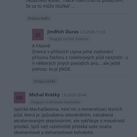
nezaznělo vůbec. Takže mám trochu podezření,
že za to může titulkář ...
Odpovědět
Jindřich Duras
2.6.2026 11:33
JD
Reaguje na Petr Znachor
A hlavně:
Zrovna v přítocích Lipna jsme zvyšování
přísunu fosforu z rašelinových půd nezjistili :-).
V některých jiných povodích ano... ale ještě
jednou: to je JINDE.
Odpovědět
Michal Krátký
1.6.2026 20:44
MK
Reaguje na Břetislav Machaček
typická Machačkovina, neví nic o mineralizaci lesních
půd, která je způsobena odvodněním, násobená
akcelerovaným oteplováním, ale vykřikuje o moudrosti
předků. Spíš než rašeliniště přetéká vaše snaha
okomentovat a dehonestovat kohokoliv.