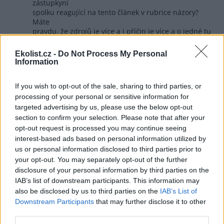
zástupkyni
spolku reagující na tento článek v rubrice názory?
Máte
pravdu, že zdrojů je více a i příčin je více a o jedné tu
píšu. Už jsem tu uváděl příklad zbabrané revitalizace
tůní
Ekolist.cz -
Do Not Process My Personal
ze kterých vytéká potok se zahnívající vodou bez
Information
života a
voda zasakující v tůních vyplavuje z podloží železo a
If you wish to opt-out of the sale, sharing to third parties, or
mangan
processing of your personal or sensitive information for
o pár stovek po proudu do toho potoka. Ten je pod
tůněmi
targeted advertising by us, please use the below opt-out
300 metrů zahnívající stokou a následně stokou
section to confirm your selection. Please note that after your
rezavou a taky bez života. Přitom před revitalizací
opt-out request is processed you may continue seeing
tůní byl čistý
interest-based ads based on personal information utilized by
a plný života. Tehdy se v něm koupaly mé kachny
us or personal information disclosed to third parties prior to
pižmové
your opt-out. You may separately opt-out of the further
a byly bílé jako sníh a dnes by byly rezavé jako lišky.
disclosure of your personal information by third parties on the
Tak to dopadne, když "odborníci napravují chyby
IAB’s list of downstream participants. This information may
předků"
also be disclosed by us to third parties on the
IAB’s List of
a přehlížejí varování praktiků. Jinak měření množství
Downstream Participants
that may further disclose it to other
fosforu z jednotlivých zdrojů bych chtěl vidět!
Obávám
third parties.
se, že to každý uvádí jinak a pouze odhadem. V toku