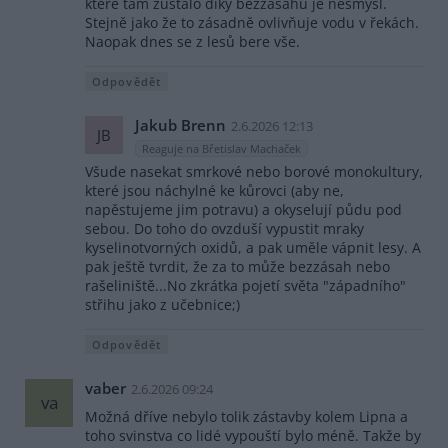
které tam zůstalo díky bezzásahu je nesmysl.
Stejně jako že to zásadně ovlivňuje vodu v řekách.
Naopak dnes se z lesů bere vše.
Odpovědět
Jakub Brenn
2.6.2026 12:13
JB
Reaguje na Břetislav Machaček
Všude nasekat smrkové nebo borové monokultury,
které jsou náchylné ke kůrovci (aby ne,
napěstujeme jim potravu) a okyselují půdu pod
sebou. Do toho do ovzduší vypustit mraky
kyselinotvorných oxidů, a pak uměle vápnit lesy. A
pak ještě tvrdit, že za to může bezzásah nebo
rašeliniště...No zkrátka pojetí světa "západního"
střihu jako z učebnice;)
Odpovědět
vaber
2.6.2026 09:24
va
Možná dříve nebylo tolik zástavby kolem Lipna a
toho svinstva co lidé vypouští bylo méně. Takže by